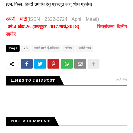
(एम. फिल. हिन्दी उपाधि हेतु प्रस्तुत लघु-शोध-प्रबंध)
अपनी माटी
(
ISSN 2322-0724 Apni Maati)
वर्ष-4
,
अंक-26
(अक्टूबर 2017-मार्च,
2018)
चित्रांकन: दिलीप
डामोर
Tags
26
अपनी माटी ई-पत्रिका
आलेख
बर्नाली नाथ
LINKS TO THIS POST
सभी देखें
POST A COMMENT