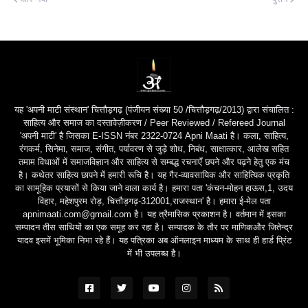
यह 'अपनी माटी संस्थान' चित्तौड़गढ़ (पंजीयन संख्या 50 /चित्तौड़गढ़/2013) द्वारा संचालित :
साहित्य और समाज का दस्तावेज़ीकरण / Peer Reviewed / Refereed Journal
'अपनी माटी' है जिसका E-ISSN नंबर 2322-0724 Apni Maati है। कला, साहित्य,
रंगकर्म, सिनेमा, समाज, संगीत, पर्यावरण से जुड़े शोध, निबंध, साक्षात्कार, आलेख सहित
तमाम विधाओं में समाजविज्ञान और साहित्य से सम्बद्ध रचनाएँ छपने और पढ़ने हेतु एक मंच
है। कथेतर साहित्य छापने में हमारी रूचि है। यह गैर-व्यावसायिक और साहित्यिक प्रकृति
का सामूहिक प्रयासों से किया जाने वाला कार्य है। हमारा पता 'कंचन-मोहन हाऊस,1, उदय
विहार, महेशपुरम रोड़, चित्तौड़गढ़-312001,राजस्थान' है। हमारा ई-मेल पता
apnimaati.com@gmail.com है। यह त्रैमासिक प्रकाशन है। वर्तमान में इसका
सम्पादन तीस साथियों का एक समूह कर रहा है। सम्पादक के तौर पर माणिकऔर जितेन्द्र
यादव इसमें भूमिका निभा रहे हैं। यह पत्रिका अब ऑनलाइन माध्यम के साथ ही हार्ड प्रिंट
में भी उपलब्ध है।