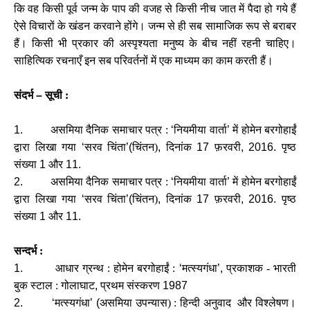
कि वह किसी पूर्व जन्म के पाप की वजह से किसी नीच जात में पैदा हो गये हैं
ऐसे विचारों के खंडन करवाने होंगे। जन्म से ही सब सामाजिक रूप से बराबर
हैं। किसी भी प्रकार की अस्पृश्यता मनुष्य के बीच नहीं रहनी चाहिए।
साहित्यिक रचनाएँ इन सब परिवर्तनों में एक माध्यम का काम करती हैं।
संदर्भ
–
सूची :
1.
असमिया दैनिक समाचार पत्र :
‘
नियमीया वार्ता
’
में होमेन बरगोहाईं
द्वारा लिखा गया
‘
सरव चिंता
’(
चिंतन)
,
दिनांक
17
फ़रवरी
, 2016.
पृष्ठ
संख्या
1
और
11.
2.
असमिया दैनिक समाचार पत्र :
‘
नियमीया वार्ता
’
में होमेन बरगोहाईं
द्वारा लिखा गया
‘
सरव चिंता
’(
चिंतन)
,
दिनांक
17
फ़रवरी
, 2016.
पृष्ठ
संख्या
1
और
11.
सन्दर्भ :
1.
आधार ग्रन्थ : होमेन बरगोहाईं :
‘
मत्स्यगंधा
’,
प्रकाशक - भारती
बुक स्टाल : गोलाघाट
,
प्रथम संस्करण
1987
2. ‘
मत्स्यगंधा
’ (
असमिया उपन्यास) : हिन्दी अनुवाद और विश्लेषण।