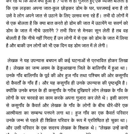
कर रहे थे कि आज क्या हुआ है
पास से ही गुजरते हुए एक व्यक्ति बोलता है
?
कि एक लड़का अपना जात-कुल छोड़कर डोम के घर
घरजमाई बना है तो
,
उसे वे लोग अपने जात से उठाने के लिए उत्सव मना रहे हैं। तभी दो लोगों में
से एक बोलता है कि क्या बात करते हो डोम की जात में उठायेंगे या सवर्ण को
डोम के जात में नीचे उतारेंगे
तभी फिर से मेनका सुन लेती है तब वह
?
बोलती है कि नीचे नहीं गिराए हैं उन लोगों में से एक को डोम के जात में लिया
है और बाकी उन लोगों को भी एक दिन वह डोम जात में ले लेगी।
लेखक ने यह उपन्यास बचपन की कई घटनाओं से प्रभावित होकर लिखा
है। लेखक का जन्म असम के ढेकुआखाना जिले के बालिगाँव में हुआ था।
उनके गाँव बालिगाँव के पूर्व की ओर हुज गाँव तथा पश्चिम की ओर कसुगाँव
दो कैवर्तों के गाँव हैं। और यह कसुगाँव ही उनके उपन्यास की पृष्ठभूमि है।
क्योंकि उनके बगल के ही कसुगाँव के गरीब दुखियारे लोग लेखक के गाँव के
लोगों के घर चरवाहे का काम करके अपना गुजारा कर लेते थे। इसी कारण
से कसुगाँव के कैवर्त और लेखक के गाँव के लोगों के बीच धीरे-धीरे एक
आत्मीयता का सम्बन्ध पनपने लगा था। हुज गाँव का एक कैवर्त परिवार
उनके जन्म से पहले ही शिक्षित परिवार के रूप में प्रतिष्ठित हो चुका था।
और उसी परिवार के एक सदस्य लेखक के शिक्षक थे।
लेखक उन्हें कभी
“