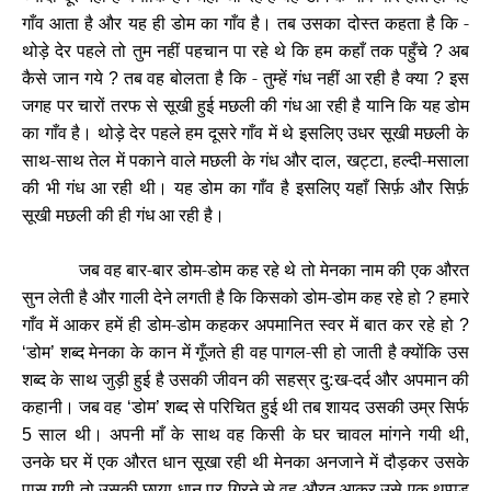
गाँव आता है और यह ही डोम का गाँव है। तब उसका दोस्त कहता है कि -
थोड़े देर पहले तो तुम नहीं पहचान पा रहे थे कि हम कहाँ तक पहुँचे
अब
?
कैसे जान गये
तब वह बोलता है कि - तुम्हें गंध नहीं आ रही है क्या
इस
?
?
जगह पर चारों तरफ से सूखी हुई मछली की गंध आ रही है यानि कि यह डोम
का गाँव है। थोड़े देर पहले हम दूसरे गाँव में थे इसलिए उधर सूखी मछली के
साथ-साथ तेल में पकाने वाले मछली के गंध और दाल
खट्टा
हल्दी-मसाला
,
,
की भी गंध आ रही थी। यह डोम का गाँव है इसलिए यहाँ सिर्फ़ और सिर्फ़
सूखी मछली की ही गंध आ रही है।
जब वह बार-बार डोम-डोम कह रहे थे तो मेनका नाम की एक औरत
सुन लेती है और गाली देने लगती है कि किसको डोम-डोम कह रहे हो
हमारे
?
गाँव में आकर हमें ही डोम-डोम कहकर अपमानित स्वर में बात कर रहे हो
?
डोम
शब्द मेनका के कान में गूँजते ही वह पागल-सी हो जाती है क्योंकि उस
‘
’
शब्द के साथ जुड़ी हुई है उसकी जीवन की सहस्र दु:ख-दर्द और अपमान की
कहानी। जब वह
डोम
शब्द से परिचित हुई थी तब शायद उसकी उम्र सिर्फ
‘
’
साल थी। अपनी माँ के साथ वह किसी के घर चावल मांगने गयी थी
5
,
उनके घर में एक औरत धान सूखा रही थी मेनका अनजाने में दौड़कर उसके
पास गयी तो उसकी छाया धान पर गिरने से वह औरत आकर उसे एक थप्पड़