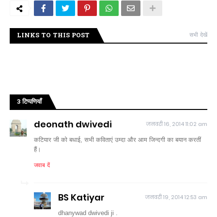
LINKS TO THIS POST
सभी देखें
3 टिप्पणियाँ
deonath dwivedi
जनवरी 16, 2014 11:02 am
कटियार जी को बधाई, सभी कविताएं उम्दा और आम जिन्दगी का बयान करतीं
हैं।
जवाब दें
BS Katiyar
जनवरी 19, 2014 12:53 am
dhanywad dwivedi ji .