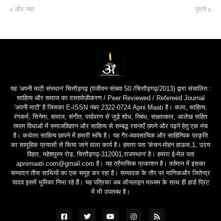
और नया
पुराने
यह 'अपनी माटी संस्थान' चित्तौड़गढ़ (पंजीयन संख्या 50 /चित्तौड़गढ़/2013) द्वारा संचालित :
साहित्य और समाज का दस्तावेज़ीकरण / Peer Reviewed / Refereed Journal
'अपनी माटी' है जिसका E-ISSN नंबर 2322-0724 Apni Maati है। कला, साहित्य,
रंगकर्म, सिनेमा, समाज, संगीत, पर्यावरण से जुड़े शोध, निबंध, साक्षात्कार, आलेख सहित
तमाम विधाओं में समाजविज्ञान और साहित्य से सम्बद्ध रचनाएँ छपने और पढ़ने हेतु एक मंच
है। कथेतर साहित्य छापने में हमारी रूचि है। यह गैर-व्यावसायिक और साहित्यिक प्रकृति
का सामूहिक प्रयासों से किया जाने वाला कार्य है। हमारा पता 'कंचन-मोहन हाऊस,1, उदय
विहार, महेशपुरम रोड़, चित्तौड़गढ़-312001,राजस्थान' है। हमारा ई-मेल पता
apnimaati.com@gmail.com है। यह त्रैमासिक प्रकाशन है। वर्तमान में इसका
सम्पादन तीस साथियों का एक समूह कर रहा है। सम्पादक के तौर पर माणिकऔर जितेन्द्र
यादव इसमें भूमिका निभा रहे हैं। यह पत्रिका अब ऑनलाइन माध्यम के साथ ही हार्ड प्रिंट
में भी उपलब्ध है।