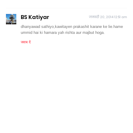
BS Katiyar
जनवरी 20, 2014 12:51 am
dhanyawad sathiyo,kawitayen prakashit karane ke lie.hame
ummid hai ki hamara yah rishta aur majbut hoga.
जवाब दें