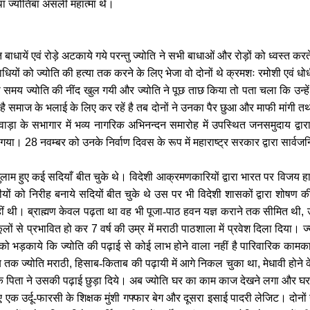
 था ज्योतिबा असली महात्मा थे।
ं बहुत बाधायें एवं रोड़े अटकाये गये परन्तु ज्योति ने सभी बाधाओं और रोड़ों को ध्वस्
धियों को ज्योति की हत्या तक करने के लिए भेजा वो दोनों थे क्रमशः रमोशी एवं धोधी
ी समय ज्योति की नींद खुल गयी और ज्योति ने पूछ ताछ किया तो पता चला कि उन्हे
ै समाज के भलाई के लिए कर रहें है तब दोनों ने उनका पैर छुआ और माफी मांगी तथा
ाड़ा के सभागार में भव्य नागरिक अभिनन्दन समारोह में उपस्थित जनसमुदाय द्वार
ो गया।
28
नवम्बर को उनके निर्वाण दिवस के रूप में महाराष्ट्र सरकार द्वारा सार
लाम हुए कई सदियाँ बीत चुके थे। विदेशी आक्रमणकारियों द्वारा भारत पर विजय हा
यों को निरीह बनाये सदियों बीत चुके थे उस पर भी विदेशी शासकों द्वारा शोषण 
ीं थी। ब्राह्मण केवल पढ़ता था वह भी पूजा-पाठ हवन यज्ञ कराने तक सीमित थी
,
कूलों से प्रभावित हो कर
7
वर्ष की उम्र में मराठी पाठशाला में प्रवेश दिला दिया। ज्
 को भड़काये कि ज्योति की पढ़ाई से कोई लाभ होने वाला नहीं है पारिवारिक कामक
ब तक ज्योति मराठी
,
हिसाब-किताब की पढ़ायी में आगे निकल चुका था
,
मेधावी होने
ोति के पिता ने उसकी पढ़ाई छुड़ा दिये। अब ज्योति घर का काम काज देखने लगा और 
 एक उर्दू-फारसी के शिक्षक मुंशी गफ्फार बेग और दूसरा इसाई पादरी लेजिट। दोनों