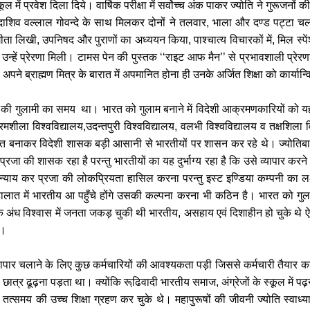
कूल में प्रवेश दिला दिये। वार्षिक परीक्षा में सर्वोच्च अंक पाकर ज्योति ने गुरूजनों
सदाशिव वल्लाल गोवन्दे के साथ मिलकर दोनों ने तलवार
,
भाला और दण्ड पट्टा च
गीता लिखी
,
उपनिषद और पुराणों का अध्ययन किया
,
पाश्चात्य विचारकों में
,
मिल स्पे
न्हें प्रेरणा मिली। टामस पेन की पुस्तक
‘‘
राइट आफ मैन
’’
से प्रभावशाली प्रे
 अपने ब्राह्मण मित्र के बारात में अपमानित होना ही उनके अर्जित शिक्षा को कार्यान
की गुलामी का समय था। भारत को गुलाम बनाने में विदेशी आक्रमणकारियों को यहाँ 
रमशीला विश्वविद्यालय
,
उदन्तपुरी विश्वविद्यालय
,
वलभी विश्वविद्यालय व तक्षशिला
ित बनाकर विदेशी शासक बड़ी आसानी से भारतीयों पर शासन कर रहे थे। ज्योतिब
रजा की शासक रहा है परन्तु भारतीयों का यह दुर्भाग्य रहा है कि उसे व्यापार कर
ि न्याय कर प्रजा की लोकप्रियता हासिल करना परन्तु इस्ट इण्डिया कम्पनी का लक्
लात में भारतीय आ पहुँचे होंगे उसकी कल्पना करना भी कठिन है। भारत को गुला
िक अंध विश्वास में जनता जकड़ चुकी थी भारतीय
,
असहाय एवं दिशाहीन हो चुके थे 
ी।
ापार चलाने के लिए कुछ कर्मचारियों की आवश्यकता पड़ी जिससे कर्मचारी तैयार करने 
िए छात्र ढूढ़ना पड़ता था। क्योंकि रूढि़वादी भारतीय समाज
,
अंग्रेजों के स्कूल म
े तत्समय की उच्च शिक्षा ग्रहण कर चुके थे। महापुरूषों की जीवनी ज्योति स्वाध्य