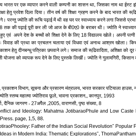
मय भारत पर एक व्यापार करने वाली कम्पनी का शासन था
,
जिसका नाम था ईस्ट इण्
 शिक्षा हेतु प्रवेश दिला दिया। तीन वर्ष की शिक्षा ग्रहण करने के बाद भारत की र
े। परन्तु ज्योति की रूचि पढ़ाई में थी वह घर पर स्वाध्याय करने लगा जिससे प्रभाव
8
तक की पढ़ाई पूरी कर ली जो आज के बी
0
ए
0
के बराबर थी। ज्योति ने स्वाध्य
 एवं अपने देश के बच्चों को शिक्षा देने के लिए
18
विद्यालय खोले। अपनी पत्नी
ुनः विवाह की प्रथा का प्रचलन चलाया एवं विधवा एवं अनाथ आश्रम खोला। किस
ाशन हेतु दीनबन्धु पत्रिका छपवाने लगे। समाज की रूढि़वादिता
,
अशिक्षा को दूर 
योजना को व्यापक रूप देने के लिए पुस्तके लिखीं। ज्योति ने गुलामगिरी
,
किसान क
,
प्रकाशन विभाग
,
सूचना और प्रसारण मंत्रालय
,
भारत सरकार पटियाला हाउस
,
न
योति स्तम्ब महात्मा ज्योतिराव फूले
,
भावना प्रकाशन
,,
कानपुर
, 1993
ा
,
दैनिक जागरण -
27
अपेैल
,2005,
वाराणसी
,
पृष्ठ संख्या
, 8
nflict and Ideology: Mahatma JotibaraoPhule and Low Caste P
Press. page, 1,5, 88.
aoPhooley: Father of the Indian Social Revolution" Popular 
l Ideas in Modern India: Thematic Explorations", ThomaPantha