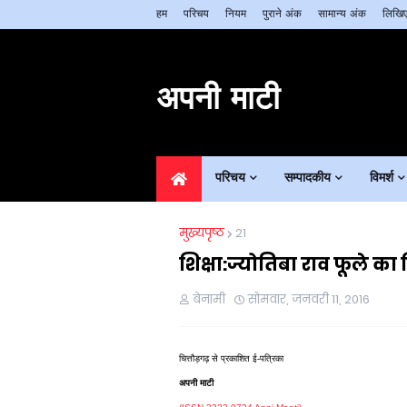
हम
परिचय
नियम
पुराने अंक
सामान्य अंक
लिखिए
अपनी माटी
परिचय
सम्पादकीय
विमर्श
मुख्यपृष्ठ
21
शिक्षा:ज्योतिबा राव फूले का 
बेनामी
सोमवार, जनवरी 11, 2016
चित्तौड़गढ़ से प्रकाशित ई-पत्रिका
अपनी माटी