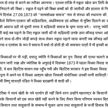
ा काम दो तरह से करने का तरीका अपनाया। प्रथम तरीके में स्कूल खोल कर लिपि क
पटने की शिक्षा। स्कूल में पढ़ने की शिक्षा बच्चों को दी जातीथी और हालात से निप
ने दिनांक
27.09.1873
को
‘‘
सत्यशोधक समाज
’’
नाम से संस्था की स्थापना की
 फैले विभिन्न प्रकार की रूढि़वादिता
,
अंधविश्वास एवं अशिक्षा से मुक्ति दिलाने का 
ी आवाज उठी तो दूसरी तरफ वे रूढि़वादी समाज के घृणा पात्र बने। परन्तु ज्योत
 बाई जब पढ़ाने के लिए स्कूल जाती थीं तो रूढि़वादी उनके उपर कीचड़ पत्थर आदि 
पने साथ दो-तीन जोड़ी कपड़े साथ लेकर स्कूल पढ़ाने जाया करतीं जब कीचड़ आदि स
्दा व प्रशंसा के रूप में समाज में चर्चा तो होती ही थी समाचार पत्रों में भी इनकी ब
त विधवाओं पर भी पड़ी
,
दयालु ज्योति ने विधवाओं का पुनः विवाह की प्रथा चलाने 
ियान जारी रखा और ज्योतिबा के अगुवाई में दिसम्बर
1873
में पहला विधवा विवाह स
दी
,
ये बात ब्रिटिश शासन तक पहुँच गयी और ब्रिटिश सरकार ने इस विधवा विवाह को
 ने पूना में अपने घर में विधवा आश्रम खोला जिसकी संयोजिका उनकी पत्नी सावित्री
यी विष्णु शास्त्री पंडित ने विधवा ब्राह्मणी से शादी की।
ोतिबा ने स्वयं खेती के नये प्रयोग ही नहीं किये वरन उन्होंने महाराष्ट्र के किसानो
 करके किसानों को एक साल खेती नहीं करने के लिए तैयार किया परिणाम स्वरूप ब्
,
किसान तथा साहूकारों के सम्बन्ध में सुधार आना तथा साहूकारों के फर्जी हिसाब 