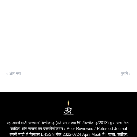
और नया
पुराने
यह 'अपनी माटी संस्थान' चित्तौड़गढ़ (पंजीयन संख्या 50 /चित्तौड़गढ़/2013) द्वारा संचालित :
साहित्य और समाज का दस्तावेज़ीकरण / Peer Reviewed / Refereed Journal
'अपनी माटी' है जिसका E-ISSN नंबर 2322-0724 Apni Maati है। कला, साहित्य,