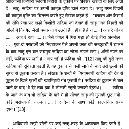
आदिवासी किशोरी रूदिया बिहारी के दुकान पर अक्‍सर खरीदी के लिए आती
है। साहू
,
रूदिया पर अपनी कामुक दृष्टि डाले रहता है। साहू गगन बिहारी
की कामुक दृष्टि का चित्रण करते हुए लेखक कहते हैं
– ''
बचपन और कैशार्य
की संधि रेखा पर खड़ी किशोरी रूदिया को देखते ही साहू गगन बिहारी की
आँखों में गिरगिट जैसी चमक जाग उठती है। हीरा है हीरा ..... ! आह रे जोबन
..... ! आह रे रूप ..... !! जैसे जंगल में गिरा पड़ा हो केाई हीरा अनमोल।
…..
एक-दो ग्राहकों को निबटाकर पैसे अपनी काठ की सन्‍दूकची में डालने
के बाद साहू इस बार सचमुच रूदिया का सोडा नापने लगा। आँखें नपने पर
नहीं
,
रूदिया पर लगी हैं। नाप रही हैं रूदिया को।
''[12]
साहू की बुरी नजर
रूदिया की सुंदरता पढ़ती है
,
वह दुकान से चली जाने के बाद उसे फूलों की
सुगंद से तुलना करता है। लेखक के शब्‍दों में-
''
श्‍यामवर्णी रूदिया की देह से
पुटुस के खिले फूलों की खटमिट्टी गंध फूटती है। रूदिया के दुकान से चले
जाने के बाद भी देर तक हवा में डोलती रहती उसकी देहगंध।
……
रूदिया
के जाने के बाद भी रूदिया के बारे में ही सोचते साहू की मुसकी छूट गयी।
कोई असंभव-सी कल्‍पना .... ! रूदिया के साथ कोई काल्‍पनिक संबंध
दृश्‍य।
''[13]
आदिवासी स्‍त्री रंगेनी पर कई तरह-तरह के अत्‍याचार किए जाते हैं।