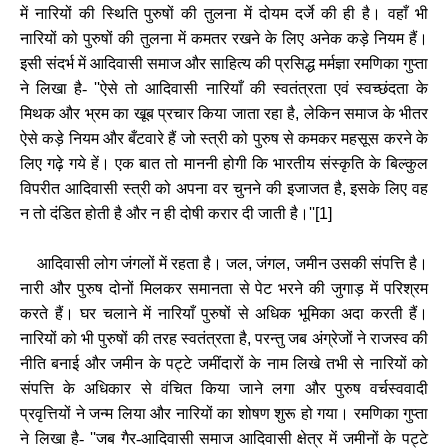
में नारियों की स्थिति पुरुषों की तुलना में दोयम दर्जे की ही है। वहाँ भी
नारियों को पुरुषों की तुलना में कमतर रखने के लिए अनेक कड़े नियम हैं।
इसी संदर्भ में आदिवासी समाज और साहित्‍य की प्रसिद्ध मर्मज्ञा रमणिका गुप्‍ता
ने लिखा है-
''
ऐसे तो आदिवासी नारियाँ की स्‍वतंत्रता एवं स्‍वच्‍छंदता के
मिथक और भ्रम का खूब प्रचार किया जाता रहा है
,
लेकिन समाज के भीतर
ऐसे कड़े नियम और बँटवारे हैं जो स्‍त्री को पुरुष से कमकर महसूस करने के
लिए गढ़े गये हें। एक बात तो माननी होगी कि भारतीय संस्‍कृति के बिल्‍कुल
विपरीत आदिवासी स्‍त्री को अपना वर चुनने की इजाजत है
,
इसके लिए वह
न तो दंडित होती है और न ही दोषी करार दी जाती है।
''[1]
आदिवासी लोग जंगलों में रहता है। जल
,
जंगल
,
जमीन उसकी संपत्ति है।
नारी और पुरुष दोनों मिलकर समानता से पेट भरने की जुगाड़ में परिश्रम
करते हैं। घर चलाने में नारियाँ पुरुषों से अधिक भूमिका अदा करती हैं।
नारियों को भी पुरुषों की तरह स्‍वतंत्रता है
,
परन्‍तु जब अंग्रेजों ने राजस्‍व की
नीति बनाई और जमीन के पट्टे जमींदारों के नाम लिखे तभी से नारियों को
संपत्ति के अधिकार से वंचित किया जाने लगा और पुरुष वर्चस्‍ववादी
प्रवृत्तियों ने जन्‍म लिया और नारियों का शोषण शुरू हो गया। रमणिका गुप्‍ता
ने लिखा है-
''
जब गैर-आदिवासी समाज आदिवासी क्षेत्र में जमीनों के पट्टे