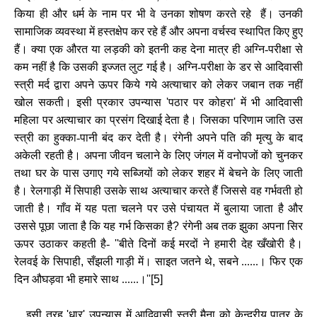
किया ही और धर्म के नाम पर भी वे उनका शोषण करते रहे हैं। उनकी
सामाजिक व्‍यवस्‍था में हस्‍तक्षेप कर रहे हैं और अपना वर्चस्‍व स्‍थापित किए हुए
हैं। क्‍या एक औरत या लड़की को इतनी कह देना मात्र ही अग्नि-परीक्षा से
कम नहीं है कि उसकी इज्‍जत लुट गई है। अग्नि-परीक्षा के डर से आदिवासी
स्‍त्री मर्द द्वारा अपने ऊपर किये गये अत्‍याचार को लेकर जबान तक नहीं
खोल सकती। इसी प्रकार उपन्‍यास
'
पठार पर कोहरा
'
में भी आदिवासी
महिला पर अत्‍याचार का प्रसंग दिखाई देता है। जिसका परिणाम जाति उस
स्‍त्री का हुक्‍का-पानी बंद कर देती है। रंगेनी अपने पति की मृत्‍यु के बाद
अकेली रहती है। अपना जीवन चलाने के लिए जंगल में वनोपजों को चुनकर
तथा घर के पास उगाए गये सब्जियों को लेकर शहर में बेचने के लिए जाती
है। रेलगाड़ी में सिपाही उसके साथ अत्‍याचार करते हैं जिससे वह गर्भवती हो
जाती है। गाँव में यह पता चलने पर उसे पंचायत में बुलाया जाता है और
उससे पूछा जाता है कि यह गर्भ किसका है
?
रंगेनी अब तक झुका अपना सिर
ऊपर उठाकर कहती है-
''
बीते दिनों कई मरदों ने हमारी देह खँखोरी है।
रेलवई के सिपाही
,
सँझली गाड़ी में। साइत जतने थे
,
सबने ......। फिर एक
दिन औघड़वा भी हमारे साथ ......।
''[5]
इसी तरह
'
धार
'
उपन्‍यास में आदिवासी स्‍त्री मैना को केन्‍द्रीय पात्र के