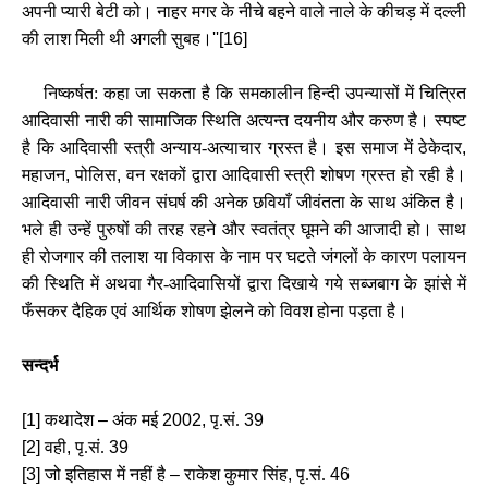
अपनी प्‍यारी बेटी को। नाहर मगर के नीचे बहने वाले नाले के कीचड़ में दल्‍ली
की लाश मिली थी अगली सुबह।
''[16]
निष्‍कर्षत: कहा जा सकता है कि समकालीन हिन्दी उपन्यासों में चित्रित
आदिवासी नारी की सामाजिक स्थिति अत्यन्त दयनीय और करुण है। स्‍पष्‍ट
है कि आदिवासी स्‍त्री अन्‍याय-अत्‍याचार ग्रस्‍त है। इस समाज में ठेकेदार
,
महाजन
,
पोलिस
,
वन रक्षकों द्वारा आदिवासी स्‍त्री शोषण ग्रस्‍त हो रही है।
आदिवासी नारी जीवन संघर्ष की अनेक छवियाँ जीवंतता के साथ अंकित है।
भले ही उन्‍हें पुरुषों की तरह रहने और स्‍वतंत्र घूमने की आजादी हो। साथ
ही रोजगार की तलाश या विकास के नाम पर घटते जंगलों के कारण पलायन
की स्थिति में अथवा गैर-आदिवासियों द्वारा दिखाये गये सब्‍जबाग के झांसे में
फँसकर दैहिक एवं आर्थिक शोषण झेलने को विवश होना पड़ता है।
सन्दर्भ
[1]
कथादेश
–
अंक मई
2002,
पृ.सं.
39
[2]
वही
,
पृ.सं.
39
[3]
जो इतिहास में नहीं है
–
राकेश कुमार सिंह
,
पृ.सं.
46