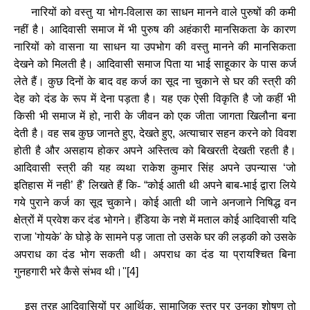
नारियों को वस्‍तु या भोग-विलास का साधन मानने वाले पुरुषों की कमी
नहीं है। आदिवासी समाज में भी पुरुष की अहंकारी मानसिकता के कारण
नारियों को वासना या साधन या उपभोग की वस्‍तु मानने की मानसिकता
देखने को मिलती है। आदिवासी समाज पिता या भाई साहूकार के पास कर्ज
लेते हैं। कुछ दिनों के बाद वह कर्ज का सूद ना चुकाने से घर की स्‍त्री की
देह को दंड के रूप में देना पड़ता है। यह एक ऐसी विकृति है जो कहीं भी
किसी भी समाज में हो
,
नारी के जीवन को एक जीता जागता खिलौना बना
देती है। वह सब कुछ जानते हुए
,
देखते हुए
,
अत्‍याचार सहन करने को विवश
होती है और असहाय होकर अपने अस्तित्‍व को बिखरती देखती रहती है।
आदिवासी स्‍त्री की यह व्‍यथा राकेश कुमार सिंह अपने उपन्यास
‘
जो
इतिहास में नही
’
हैं
’
लिखते हैं कि-
“
कोई आती थी अपने बाब-भाई द्वारा लिये
गये पुराने कर्ज का सूद चुकाने। कोई आती थी जाने अनजाने निषिद्ध वन
क्षेत्रों में प्रवेश कर दंड भोगने। हँडिया के नशे में मताल कोई आदिवासी यदि
राजा
'
गोयके
'
के घोड़े के सामने पड़ जाता तो उसके घर की लड़की को उसके
अपराध का दंड भोग सकती थी। अपराध का दंड या प्रायश्चित बिना
गुनहगारी भरे कैसे संभव थी।
''[4]
इस तरह आदिवासियों पर आर्थिक
,
सामाजिक स्‍तर पर उनका शोषण तो