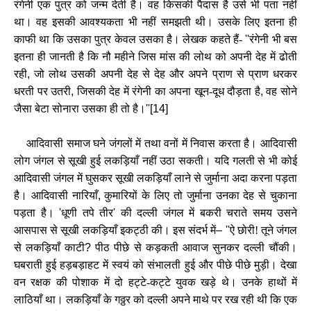
रंगेनी एक पुत्र को जन्म देती है। वह किसकी पैदास है उसे भी पता नहीं
था। वह इसकी आवश्‍यकता भी नहीं समझती थी। उसके लिए इतना ही
काफी था कि उसका पुत्र केवल उसका है। लेखक कहते हैं-
''
रंगेनी भी बस
इतना ही जानती है कि नौ महीने जिस मांस की लोथ को अपनी देह में ढोती
रही
,
जो लोथ उसकी अपनी देह से देह और अपने प्राण से प्राण धरकर
धरती पर उतरी
,
जिसकी देह में रंगेनी का अपना खून-दूध दौड़ता है
,
वह सोने
जैसा बेटा सोनारा उसका ही तो है।
''[14]
आदिवासी समाज घने जंगलों में तथा वनों में निवास करता है। आदिवासी
लोग जंगल से सूखी हुई लकड़ि‍याँ नहीं उठा सकती। यदि गलती से भी कोई
आदिवासी जंगल में घुसकर सूखी लकड़ि‍याँ लाने से जुर्माना अदा करना पड़ता
है। आदिवासी नारियाँ
,
कुमारियों के लिए तो जुर्माना उनका देह से चुकाना
पड़ता है।
'
धूणी तपे तीर
'
की दल्‍ली जंगल में बकरी चराते समय उसने
आसपास से सूखी लकड़ि‍याँ इकट्ठी की। इस संदर्भ में
– ''
ऐ छोरी! तूने जंगल
से लकड़ि‍याँ काटी
?
पीठ पीछे से कड़कती आवाज सुनकर दल्‍ली चौंकी।
घबराती हुई हड़बड़ाहट में स्‍वयं को संभालती हुई और पीछे पीछे मुड़ी। देखा
वन रक्षक की पोशाक में दो हट्टे-कट्टे युवक खड़े थे। उनके हाथों में
लाठियाँ था। लकड़ि‍याँ के गठ्ठर को दल्‍ली अपने माथे पर रख रही थी कि एक