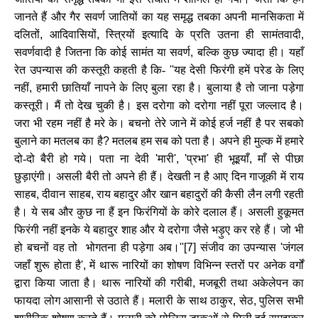
जानते हैं और गैर सवर्ण जातियों का यह समृद्ध तबका अपनी मानसिकता में
दलितों
,
आदिवासियों
,
स्त्रियों इत्‍यादि के प्रति उतना ही सामंतवादी
,
सवर्णवादी है जितना कि कोई सामंत या सवर्ण
,
बल्कि कुछ ज्‍यादा ही। यहाँ
रेत उपन्‍यास की कस्‍तूरी कहती है कि-
''
यह देसी फिरंगी हमें परेड के लिए
नहीं
,
हमारी छातियाँ नापने के लिए बुला रहा है। बुलाया है तो जाना पड़ेगा
कस्‍तूरी। मैं तो देख चुकी है। इस दरोगा को दरोगा नहीं पूरा जल्‍लाद है।
जरा भी रहम नहीं है मरे के। बचनो तेरे जाने में कोई हर्ज नहीं है पर सबको
बुलाने का मतलब का है
?
मतलब हम सब को पता है। अपने ही मुल्‍क में हमारे
दो-दो बैरी हो गये। पता ना देवी
'
मारी
', '
प्रभा
'
ही भूइयाँ
,
माँ से पीछा
छुड़ाएंगी। असली बैरी तो अपने ही हैं। देखती न है आए दिन गाजूकी में राय
साहब
,
दीवान साहब
,
राय बहादुर और खान बहादुरों की कैसी लैन लगी रहती
है। ये सब और कुछ ना हैं इन फिरंगियों के कोरे दलाल हैं। असली हुकूमत
फिरंगी नहीं इनके ये बहादुर शाह और ये दरोगा जैसे भड़ुए कर रहे हैं। जो भी
हो बचनों वह तो भोगतना ही पड़ेगा अब।
''[7]
संजीव का उपन्‍यास
'
जंगल
जहाँ शुरू होता है
',
में थारू नारियों का शोषण विभिन्‍न स्तरों पर अनेक वर्गों
द्वारा किया जाता है। थारू नारियों की गरीबी
,
मजबूरी तथा अकेलेपन का
फायदा लोग आसानी से उठाते हैं। मलारी के साथ ठाकुर
,
सेठ
,
पुलिस सभी