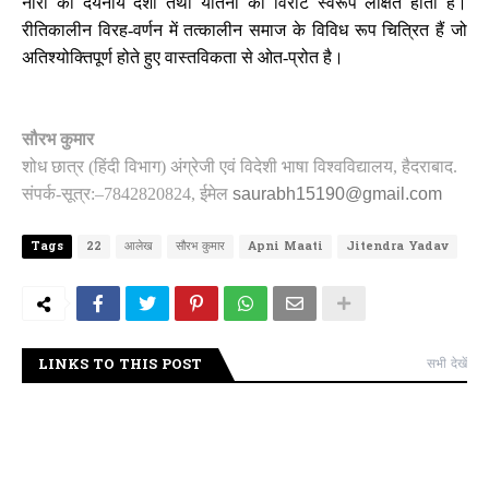
नारी की दयनीय दशा तथा यातना का विराट स्वरूप लक्षित होता है।
रीतिकालीन विरह-वर्णन में तत्कालीन समाज के विविध रूप चित्रित हैं जो
अतिश्योक्तिपूर्ण होते हुए वास्तविकता से ओत-प्रोत है।
सौरभ कुमार
शोध छात्र (हिंदी विभाग)
अंग्रेजी एवं विदेशी भाषा विश्वविद्यालय, हैदराबाद.
संपर्क-सूत्र:–7842820824, ईमेल
saurabh15190
@gmail.com
Tags
22
आलेख
सौरभ कुमार
Apni Maati
Jitendra Yadav
LINKS TO THIS POST
सभी देखें