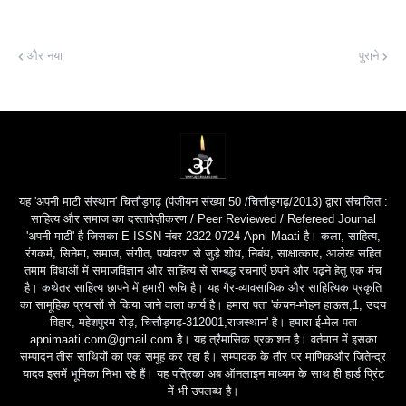
और नया
पुराने
यह 'अपनी माटी संस्थान' चित्तौड़गढ़ (पंजीयन संख्या 50 /चित्तौड़गढ़/2013) द्वारा संचालित :
साहित्य और समाज का दस्तावेज़ीकरण / Peer Reviewed / Refereed Journal
'अपनी माटी' है जिसका E-ISSN नंबर 2322-0724 Apni Maati है। कला, साहित्य,
रंगकर्म, सिनेमा, समाज, संगीत, पर्यावरण से जुड़े शोध, निबंध, साक्षात्कार, आलेख सहित
तमाम विधाओं में समाजविज्ञान और साहित्य से सम्बद्ध रचनाएँ छपने और पढ़ने हेतु एक मंच
है। कथेतर साहित्य छापने में हमारी रूचि है। यह गैर-व्यावसायिक और साहित्यिक प्रकृति
का सामूहिक प्रयासों से किया जाने वाला कार्य है। हमारा पता 'कंचन-मोहन हाऊस,1, उदय
विहार, महेशपुरम रोड़, चित्तौड़गढ़-312001,राजस्थान' है। हमारा ई-मेल पता
apnimaati.com@gmail.com है। यह त्रैमासिक प्रकाशन है। वर्तमान में इसका
सम्पादन तीस साथियों का एक समूह कर रहा है। सम्पादक के तौर पर माणिकऔर जितेन्द्र
यादव इसमें भूमिका निभा रहे हैं। यह पत्रिका अब ऑनलाइन माध्यम के साथ ही हार्ड प्रिंट
में भी उपलब्ध है।