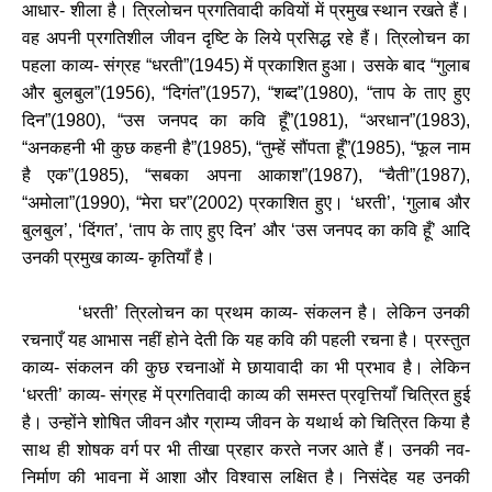
आधार- शीला है। त्रिलोचन प्रगतिवादी कवियों में प्रमुख स्थान रखते हैं।
वह अपनी प्रगतिशील जीवन दृष्टि के लिये प्रसिद्ध रहे हैं। त्रिलोचन का
पहला काव्य- संग्रह “धरती”(1945) में प्रकाशित हुआ। उसके बाद “गुलाब
और बुलबुल”(1956), “दिगंत”(1957‌), “शब्द”(1980), “ताप के ताए हुए
दिन”(1980), “उस जनपद का कवि हूँ”(1981), “अरधान”(1983),
“अनकहनी भी कुछ कहनी है”(1985), “तुम्हें सौंपता हूँ”(1985), “फूल नाम
है एक”(1985), “सबका अपना आकाश”(1987‌), “चैती”(1987),
“अमोला”(1990), “मेरा घर”(2002) प्रकाशित हुए। ‘धरती’, ‘गुलाब और
बुलबुल’, ‘दिंगत’, ‘ताप के ताए हुए दिन’ और ‘उस जनपद का कवि हूँ’ आदि
उनकी प्रमुख काव्य- कृतियाँ है।
‘धरती’ त्रिलोचन का प्रथम काव्य- संकलन है। लेकिन उनकी
रचनाएँ यह आभास नहीं होने देती कि यह कवि की पहली रचना है। प्रस्तुत
काव्य- संकलन की कुछ रचनाओं मे छायावादी का भी प्रभाव है। लेकिन
‘धरती’ काव्य- संग्रह में प्रगतिवादी काव्य की समस्त प्रवृत्तियाँ चित्रित हुई
है। उन्होंने शोषित जीवन और ग्राम्य जीवन के यथार्थ को चित्रित किया है
साथ ही शोषक वर्ग पर भी तीखा प्रहार करते नजर आते हैं। उनकी नव-
निर्माण की भावना में आशा और विश्वास लक्षित है। निसंदेह यह उनकी