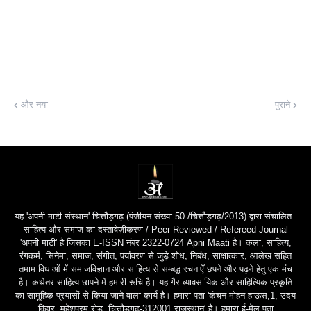
और नया
पुराने
यह 'अपनी माटी संस्थान' चित्तौड़गढ़ (पंजीयन संख्या 50 /चित्तौड़गढ़/2013) द्वारा संचालित :
साहित्य और समाज का दस्तावेज़ीकरण / Peer Reviewed / Refereed Journal
'अपनी माटी' है जिसका E-ISSN नंबर 2322-0724 Apni Maati है। कला, साहित्य,
रंगकर्म, सिनेमा, समाज, संगीत, पर्यावरण से जुड़े शोध, निबंध, साक्षात्कार, आलेख सहित
तमाम विधाओं में समाजविज्ञान और साहित्य से सम्बद्ध रचनाएँ छपने और पढ़ने हेतु एक मंच
है। कथेतर साहित्य छापने में हमारी रूचि है। यह गैर-व्यावसायिक और साहित्यिक प्रकृति
का सामूहिक प्रयासों से किया जाने वाला कार्य है। हमारा पता 'कंचन-मोहन हाऊस,1, उदय
विहार, महेशपुरम रोड़, चित्तौड़गढ़-312001,राजस्थान' है। हमारा ई-मेल पता