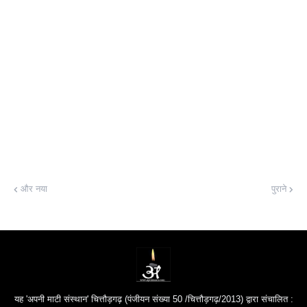
और नया
पुराने
यह 'अपनी माटी संस्थान' चित्तौड़गढ़ (पंजीयन संख्या 50 /चित्तौड़गढ़/2013) द्वारा संचालित :