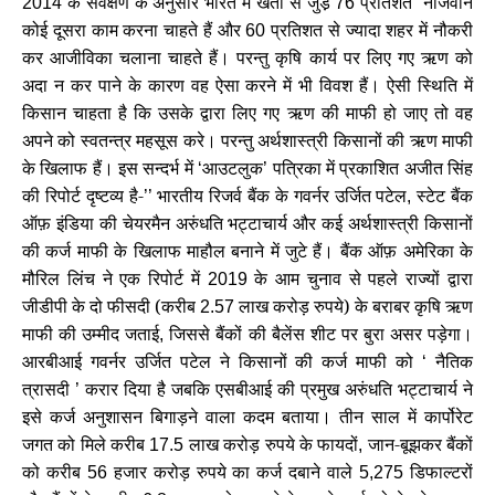
के सर्वेक्षण के अनुसार भारत में खेती से जुडे़
प्रतिशत नौजवान
2014
76
कोई दूसरा काम करना चाहते हैं और
प्रतिशत से ज्यादा शहर में नौकरी
60
कर आजीविका चलाना चाहते हैं। परन्तु कृषि कार्य पर लिए गए ऋण को
अदा न कर पाने के कारण वह ऐसा करने में भी विवश हैं। ऐसी स्थिति में
किसान चाहता है कि उसके द्वारा लिए गए ऋण की माफी हो जाए तो वह
अपने को स्वतन्त्र महसूस करे। परन्तु अर्थशास्त्री किसानों की ऋण माफी
के खिलाफ हैं। इस सन्दर्भ में
आउटलुक
पत्रिका में प्रकाशित अजीत सिंह
‘
’
की रिपोर्ट दृष्टव्य है-
भारतीय रिजर्व बैंक के गवर्नर उर्जित पटेल
स्टेट बैंक
’’
,
ऑफ़ इंडिया की चेयरमैन अरुंधति भट्टाचार्य और कई अर्थशास्त्री किसानों
की कर्ज माफी के खिलाफ माहौल बनाने में जुटे हैं। बैंक ऑफ़ अमेरिका के
मौरिल लिंच ने एक रिपोर्ट में
के आम चुनाव से पहले राज्यों द्वारा
2019
जीडीपी के दो फीसदी (करीब
लाख करोड़ रुपये) के बराबर कृषि ऋण
2.57
माफी की उम्मीद जताई
जिससे बैंकों की बैलेंस शीट पर बुरा असर पड़ेगा।
,
आरबीआई गवर्नर उर्जित पटेल ने किसानों की कर्ज माफी को
नैतिक
‘
त्रासदी
करार दिया है जबकि एसबीआई की प्रमुख अरुंधति भट्टाचार्य ने
’
इसे कर्ज अनुशासन बिगाड़ने वाला कदम बताया। तीन साल में कार्पोरेट
जगत को मिले करीब
लाख करोड़ रुपये के फायदों
जान-बूझकर बैंकों
17.5
,
को करीब
हजार करोड़ रुपये का कर्ज दबाने वाले
डिफाल्टरों
56
5,275