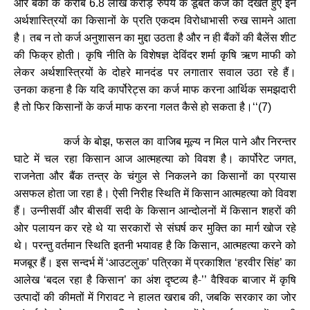
और बैंकों के करीब
लाख करोड़ रुपये के डूबते कर्ज को देखते हुए इन
6.8
अर्थशास्त्रियों का किसानों के प्रति एकदम विरोधाभासी रुख सामने आता
है। तब न तो कर्ज अनुशासन का मुद्दा उठता है और न ही बैंकों की बैलेंस शीट
की फिक्र होती। कृषि नीति के विशेषज्ञ देविंदर शर्मा कृषि ऋण माफी को
लेकर अर्थशास्त्रियों के दोहरे मानदंड पर लगातार सवाल उठा रहे हैं।
उनका कहना है कि यदि कार्पोरेट्स का कर्ज माफ करना आर्थिक समझदारी
है तो फिर किसानों के कर्ज माफ करना गलत कैसे हो सकता है।
‘‘(7)
कर्ज के बोझ
फसल का वाजिब मूल्य न मिल पाने और निरन्तर
,
घाटे में चल रहा किसान आज आत्महत्या को विवश है। कार्पोरेट जगत
,
राजनेता और बैंक तन्त्र के चंगुल से निकलने का किसानों का प्रयास
असफल होता जा रहा है। ऐसी निरीह स्थिति में किसान आत्महत्या को विवश
हैं। उन्नीसवीं और बीसवीं सदी के किसान आन्दोलनों में किसान शहरों की
ओर पलायन कर रहे थे या सरकारों से संघर्ष कर मुक्ति का मार्ग खोज रहे
थे। परन्तु वर्तमान स्थिति इतनी भयावह है कि किसान
आत्महत्या करने को
,
मजबूर हैं। इस सन्दर्भ में
आउटलुक
पत्रिका में प्रकाशित
हरवीर सिंह
का
‘
’
‘
’
आलेख
बदल रहा है किसान
का अंश दृष्टव्य है-
वैश्विक बाजार में कृषि
‘
’
’’
उत्पादों की कीमतों में गिरावट ने हालत खराब की
जबकि सरकार का जोर
,