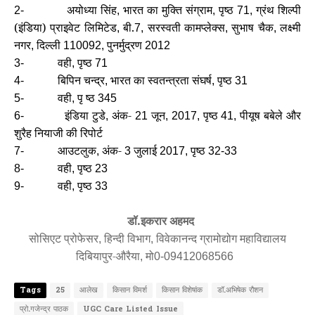
अयोध्या सिंह
भारत का मुक्ति संग्राम
पृष्ठ
ग्रंथ शिल्पी
2-
,
,
71,
(इंडिया) प्राइवेट लिमिटेड
बी.
सरस्वती कामप्लेक्स
सुभाष चैक
लक्ष्मी
,
7,
,
,
नगर
दिल्ली
पुनर्मुद्रण
,
110092,
2012
वही
पृष्ठ
3-
,
71
बिपिन चन्द्र
भारत का स्वतन्त्रता संघर्ष
पृष्ठ
4-
,
,
31
वही
पृ ष्ठ
5-
,
345
इंडिया टुडे
अंक-
जून
पृष्ठ
पीयूष बबेले और
6-
,
21
, 2017,
41,
शुरैह नियाजी की रिपोर्ट
आउटलुक
अंक-
जुलाई
पृष्ठ
7-
,
3
2017,
32-33
वही
पृष्ठ
8-
,
23
वही
पृष्ठ
9-
,
33
डॉ.
इकरार अहमद
सोसिएट प्रोफेसर
हिन्दी विभाग
विवेकानन्द ग्रामोद्योग महाविद्यालय
,
,
दिबियापुर-औरैया
मो
,
0-09412068566
Tags
25
आलेख
किसान विमर्श
किसान विशेषांक
डॉ.अभिषेक रौशन
प्रो.गजेन्द्र पाठक
UGC Care Listed Issue