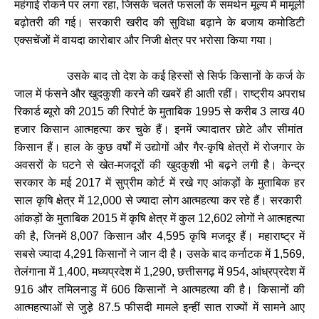
महंगाई रोकने पर लगा रहा
जिसके चलते फसलों के समर्थन मूल्य में मामूली
,
बढ़ोतरी की गई। सरकारी खरीद की सुविधा बढ़ाने के बजाय कमोडिटी
एक्सचेंजों में वायदा कारोबार और निजी क्षेत्र पर भरोसा किया गया।
उसके बाद तो देश के कई हिस्सों से सिर्फ किसानों के कर्ज के
जाल में फंसने और खुदकुशी करने की खबरें ही आती रहीं। राष्ट्रीय अपराध
रिकार्ड ब्यूरो की
की रिपोर्ट के मुताबिक
से करीब
लाख
2015
1995
3
40
हजार किसान आत्महत्या कर चुके हैं। इनमें ज्यादातर छोटे और सीमांत
किसान हैं। हाल के कुछ वर्षों में उद्योगों और गैर-कृषि क्षेत्रों में रोजगार के
अवसरों के घटने से खेत-मजदूरों की खुदकुशी भी बढ़ने लगी है। केन्द्र
सरकार के मई
में सुप्रीम कोर्ट में रखे गए आंकड़ों के मुताबिक हर
2017
साल कृषि क्षेत्र में
से ज्यादा लोग आत्महत्या कर रहे हैं। सरकारी
12,000
आंकड़ों के मुताबिक
में कृषि क्षेत्र में कुल
लोगों ने आत्महत्या
2015
12,602
की है
जिनमें
किसान और
कृषि मजदूर हैं। महाराष्ट्र में
,
8,007
4,595
सबसे ज्यादा
किसानों ने जान दी है। उसके बाद कर्नाटक में
4,291
1,569,
तेलंगाना में
मध्यप्रदेश में
छत्तीसगढ़ में
आंध्रप्रदेश में
1,400,
1,290,
954,
और तमिलनाडु में
किसानों ने आत्महत्या की है। किसानों की
916
606
आत्महत्याओं से जुडे़
फीसदी मामले इन्हीं सात राज्यों में सामने आए
87.5