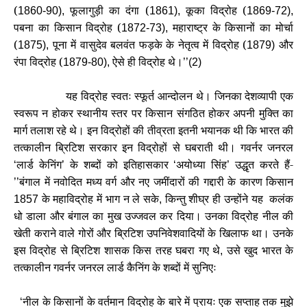
(
फूलागुड़ी का दंगा (
कूका विद्रोह (
1860-90),
1861),
1869-72),
पबना का किसान विद्रोह (
महाराष्ट्र के किसानों का मोर्चा
1872-73),
(
पूना में वासुदेव बलवंत फड़के के नेतृत्व में विद्रोह (
और
1875),
1879)
रंपा विद्रोह (
ऐसे ही विद्रोह थे।
1879-80),
’’(2)
यह विद्रोह स्वतः स्फूर्त आन्दोलन थे। जिनका देशव्यापी एक
स्वरूप न होकर स्थानीय स्तर पर किसान संगठित होकर अपनी मुक्ति का
मार्ग तलाश रहे थे। इन विद्रोहों की तीव्रता इतनी भयानक थी कि भारत की
तत्कालीन ब्रिटिश सरकार इन विद्रोहों से घबराती थी। गवर्नर जनरल
लार्ड केनिंग
के शब्दों को इतिहासकार
अयोध्या सिंह
उद्धृत करते हैं-
‘
’
‘
’
बंगाल में नवोदित मध्य वर्ग और नए जमींदारों की गद्दारी के कारण किसान
’’
के महाविद्रोह में भाग न ले सके
किन्तु शीघ्र ही उन्होंने यह कलंक
1857
,
धो डाला और बंगाल का मुख उज्जवल कर दिया। उनका विद्रोह नील की
खेती कराने वाले गोरों और ब्रिटिश उपनिवेशवादियों के खिलाफ था। उनके
इस विद्रोह से ब्रिटिश शासक किस तरह घबरा गए थे
उसे खुद भारत के
,
तत्कालीन गवर्नर जनरल लार्ड कैनिंग के शब्दों में सुनिएः
नील के किसानों के वर्तमान विद्रोह के बारे में प्रायः एक सप्ताह तक मुझे
‘