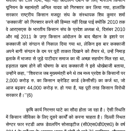
सवालों को टाल दिया
यही नहीं आंदोलन दबाने के लिए भारतीय किसान
,
यूनियन के महामंत्री अनिल यादव को गिरफ्तार कर लिया गया
हालांकि
,
सरकार राष्ट्रीय किसान मजदूर संघ के संस्थापक शिव कुमार शर्मा
कक्काजी
को गिरफ्तार करने की हिम्मत नहीं दिखा पाई क्योंकि
तक
‘
’
2010
वे आरएसएस के भारतीय किसान संघ के प्रदेश अध्यक्ष थे
दिसंबर
,
2010
और मई
के उग्र किसान आंदोलन के बाद चैहान के इशारे पर
2011
कक्काजी को संगठन से निकाल दिया गया था
लेकिन इस बार कक्काजी
,
अपने बागी संगठन के दम पर पूरी ताकत दिखाने को तैयार थे
उन्हें निमाड़
,
इलाके में भाजपा से जुड़े पाटीदार समाज का भी अच्छा सहयोग मिल रहा था
,
हड़ताल खत्म होने की घोषणा के बाद कक्काजी ने इसे धोखेबाजी बताया
,
उन्होंने कहा
शिवराज जब मुख्यमंत्री बने थे तब मध्य प्रदेश के किसानों पर
, ‘‘
करोड़ रु. का किसान क्रेडिट कार्ड (केसीसी) का कर्ज था
जो
2,000
,
आज बढ़कर
करोड़ रु. हो गया है
यह पूरी तरह किसान विरोधी
44,000
,
सरकार है।
’’(6)
कृषि कार्य निरन्तर घाटे का सौदा होता जा रहा है। ऐसी स्थिति
में किसान जीविका के लिए दूसरे कार्यों को करना चाहता है। दिल्ली स्थित
सेण्टर फार स्टडी आफ डेवलपिंग सोसाइटीज (सी
एस
डी
एस
के वर्ष
0
0
0
0)