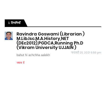
1 टिप्पणियाँ
Ravindra Goswami (Librarian )
M.Lib.Isc.M.A.History,NET
(DEc2012),PGDCA,Running Ph.D
(Vikram University UJJAIN )
फ़रवरी 25, 2021 6:59 pm
bahut hi achchha aalekh
जवाब दें