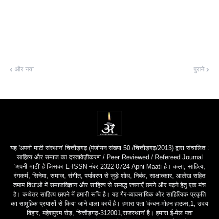
और नया
पुराने
यह 'अपनी माटी संस्थान' चित्तौड़गढ़ (पंजीयन संख्या 50 /चित्तौड़गढ़/2013) द्वारा संचालित :
साहित्य और समाज का दस्तावेज़ीकरण / Peer Reviewed / Refereed Journal
'अपनी माटी' है जिसका E-ISSN नंबर 2322-0724 Apni Maati है। कला, साहित्य,
रंगकर्म, सिनेमा, समाज, संगीत, पर्यावरण से जुड़े शोध, निबंध, साक्षात्कार, आलेख सहित
तमाम विधाओं में समाजविज्ञान और साहित्य से सम्बद्ध रचनाएँ छपने और पढ़ने हेतु एक मंच
है। कथेतर साहित्य छापने में हमारी रूचि है। यह गैर-व्यावसायिक और साहित्यिक प्रकृति
का सामूहिक प्रयासों से किया जाने वाला कार्य है। हमारा पता 'कंचन-मोहन हाऊस,1, उदय
विहार, महेशपुरम रोड़, चित्तौड़गढ़-312001,राजस्थान' है। हमारा ई-मेल पता