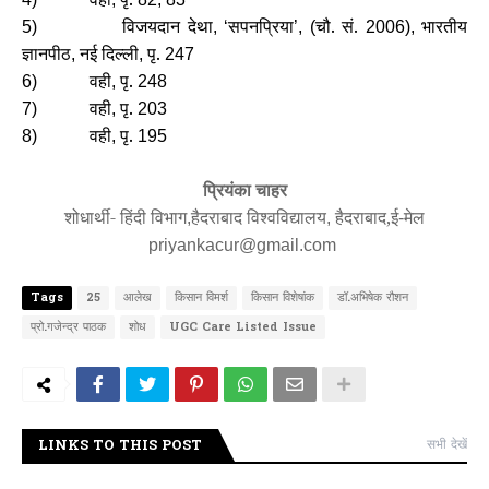
विजयदान देथा
सपनप्रिया
चौ. सं.
भारतीय
5)
, ‘
’, (
2006),
ज्ञानपीठ
नई दिल्ली
पृ.
,
,
247
वही
पृ.
6)
,
248
वही
पृ.
7)
,
203
वही
पृ.
8)
,
195
प्रियंका चाहर
शोधार्थी- हिंदी विभाग
हैदराबाद विश्वविद्यालय
हैदराबाद,
,
,
ई-मेल
priyankacur@gmail.com
Tags
25
आलेख
किसान विमर्श
किसान विशेषांक
डॉ.अभिषेक रौशन
प्रो.गजेन्द्र पाठक
शोध
UGC Care Listed Issue
LINKS TO THIS POST
सभी देखें