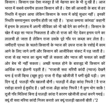
किसान। किसान एक ऐसा मजदूर है जो मेहनत कर के भी दुःखी है। आज
भारत में सबसे दयनीय हालत किसान की है। देश की आजादी के बाद से हर
स्थिति में सुधार आया लेकिन किसान के स्तर में कोई सुधार नहीं। इनकी
स्थिति समयानुरूप दयनीय होती जा रही है।
हाथा कमाया कांमडा
कहानी
‘
’
में इनाम के लालच में अपनी जीविका को भी खो देने का वर्णन है। किसान के
खेत में बड़ा सा प्याज निकलता है और वो राजा को भेंट देकर इनाम पाने का
लालची हो जाता है लेकिन राजा उसके पूरे गाँव पर कब्ज़ा कर लेता है।
जमींदारी प्रथा के चलते किसानों के प्याज की उपज राजा के रसोई में काम
आने के लिए जाने लगी और किसान की आजीविका संकट में पड़ जाती है।
राजा से वह प्याज का मूल्य नहीं ले सकता और प्याज की फसल को कहीं
ओर बेच भी नहीं सकता। अच्छी फसल होने के बावजूद भी किसान को
आर्थिक मार झेलनी पड़ती है।
राजाजी सवा मरियौ कांदौ (प्याज) देखनै
“
घना ई राजी व्हिया (खुश हुए) राजा री रीझ खोजीजी रै घणी मूंधी पड़ी। उण
दिन सूं ईं पालड़ी गाँव खालसै व्हैगौ। पालड़ी में अैड़ा कांदा निपजै ! वै राज
रसोड़ा वास्ते ई मुफीद है। छतै राजा अैड़ा कांदा निपजै ! नै कुण भोग साकै !
दूजौ गाँव मिलियां बिना ई पालड़ी कांदा रै कारण खोजीजी हाथां करनै गमाई।
क्यूं वौ सवा मरिया कांदौ निजर करतो अर क्यूं पालड़ी खालसै व्हैती।
”2