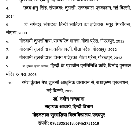
3.
उदयभानु सिंह
संपादक: तुलसी
राजकमल प्रकाशन
नई दिल्ली
4.
,
,
,
,
2014
नगेन्द्र
संपादक
हिन्दी साहित्य का इतिहास
मयूर पेपरबैक्स
डॉ.
5.
,
,
,
,
नोएडा
, 2000
गोस्वामी तुलसीदास
रामचरित मानस
गीता प्रेस
गोरखपुर
6.
,
,
,
, 2012
गोस्वामी तुलसीदास
कवितावली
गीता प्रेस
गोरखपुर
7.
,
,
,
, 2012
गोस्वामी तुलसीदास
विनय पत्रिका
गीता प्रेस
गोरखपुर
8.
,
,
,
, 2013
हिन्दी के प्राचीन प्रतिनिधि कवि
विनोद पुस्तक
9.
,
,
डॉ.
द्वारिका प्रसाद सक्सेना
मंदिर
आगरा
,
, 2006
रमेश कुंतल मेघ
तुलसी आधुनिक वातायन से
राधाकृष्ण प्रकाशन
10.
,
,
,
नई दिल्ली
, 2015
डॉ. नवीन नन्दवाना
सहायक आचार्य
हिन्दी विभाग
,
मोहनलाल सुखाड़िया विश्वविद्यालय
उदयपुर
,
संपर्क:
09828351618, 09462751618