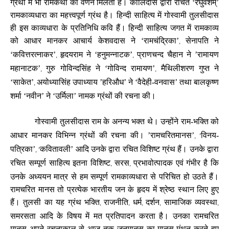
ग्रंथों में भी रामकथा का वर्णन मिलता है। कालिदास द्वारा रचित ‘रघुवंशम्’
रामकाव्यधारा का महत्त्वपूर्ण ग्रंथ है। हिन्दी साहित्य में गोस्वामी तुलसीदास
ही इस काव्यधारा के प्रतिनिधि कवि हैं। हिन्दी साहित्य जगत में रामकाव्य
को आधार मानकर आचार्य केशवदास ने ‘रामचंद्रिका’
सेनापति ने
,
‘कवित्तरत्नाकर’
हृदयराम ने ‘हनुमन्नाटक’
प्राणचन्द चैहान ने ’रामायण
,
,
महानाटक’
गुरु गोविन्दसिंह ने ‘गोविन्द रामायण’
मैथिलीशरण गुप्त ने
,
,
‘साकेत’
अयोध्यासिंह उपाध्याय ’हरिऔध’ ने ‘वैदेही-वनवास’ तथा बालकृष्ण
,
शर्मा ‘नवीन’ ने ‘उर्मिला’ नामक ग्रंथों की रचना की।
गोस्वामी तुलसीदास राम के अनन्य भक्त थे। उन्होंने राम-भक्ति को
आधार मानकर विभिन्न ग्रंथों की रचना की। ’रामचरितमानस’
विनय-
, ’
पत्रिका’
कवितावली’ आदि उनके द्वारा रचित विशिष्ट ग्रंथ हैं। उनके द्वारा
, ’
रचित सम्पूर्ण साहित्य इतना विशिष्ट
सरस
प्रभावोत्पादक एवं गंभीर है कि
,
,
उनके अध्ययन मात्र से हम सम्पूर्ण रामकाव्यधारा से परिचित हो उठते हैं।
रामचरित मानस तो प्रत्येक भारतीय जन के हृदय में श्रेष्ठ स्थान लिए हुए
हैं। तुलसी का यह ग्रंथ भक्ति
राजनीति
धर्म
दर्शन
सामाजिक व्यवस्था
,
,
,
,
,
समरसता आदि के विषय में मत प्रतिपादन करता है। उनका रामचरित
मानस अपने रचनाकाल से आज तक जनमानस का मानस-मंथन करते हुए