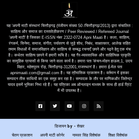
यह 'अपनी माटी संस्थान' चित्तौड़गढ़ (पंजीयन संख्या 50 /चित्तौड़गढ़/2013) द्वारा संचालित :
साहित्य और समाज का दस्तावेज़ीकरण / Peer Reviewed / Refereed Journal
'अपनी माटी' है जिसका E-ISSN नंबर 2322-0724 Apni Maati है। कला, साहित्य,
रंगकर्म, सिनेमा, समाज, संगीत, पर्यावरण से जुड़े शोध, निबंध, साक्षात्कार, आलेख सहित
तमाम विधाओं में समाजविज्ञान और साहित्य से सम्बद्ध रचनाएँ छपने और पढ़ने हेतु एक मंच
है। कथेतर साहित्य छापने में हमारी रूचि है। यह गैर-व्यावसायिक और साहित्यिक प्रकृति
का सामूहिक प्रयासों से किया जाने वाला कार्य है। हमारा पता 'कंचन-मोहन हाऊस,1, उदय
विहार, महेशपुरम रोड़, चित्तौड़गढ़-312001,राजस्थान' है। हमारा ई-मेल पता
apnimaati.com@gmail.com है। यह त्रैमासिक प्रकाशन है। वर्तमान में इसका
सम्पादन तीस साथियों का एक समूह कर रहा है। सम्पादक के तौर पर माणिकऔर जितेन्द्र
यादव इसमें भूमिका निभा रहे हैं। यह पत्रिका अब ऑनलाइन माध्यम के साथ ही हार्ड प्रिंट
में भी उपलब्ध है।
डिजायन by -
शेखर
चेतन प्रकाशन
अपनी माटी कोर्नर
नामवर सिंह विशेषांक
शिक्षा विशेषांक