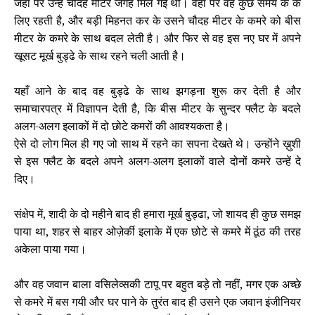
जहाँ पर उन्हें चौदह मीटर जगह मिल गई थी। वहां पर वह कुछ समय के के
लिए रहती है, और बड़ी मिहनत कर के उसने चौदह मीटर के कमरे को बीस
मीटर के कमरे के साथ बदल लेती है। और फिर से वह इस नए घर में अपने
खूसट मूर्ख बुड्ढे के साथ रहने चली आती है।
यहाँ आने के बाद वह बुड्ढे के साथ झगड़ना शुरू कर देती है और
समाचारपत्र में विज्ञापन देती है, कि बीस मीटर के सुन्दर फ्लैट के बदले
अलग-अलग इलाकों में दो छोटे कमरों की आवश्यकता है।
ऐसे दो लोग मिल ही गए जो साथ में रहने का सपना देखते थे। उन्होंने ख़ुशी
से इस फ्लैट के बदले अपने अलग-अलग इलाकों वाले दोनों कमरे उन्हें दे
दिए।
संक्षेप में, शादी के दो महीने बाद ही हमारा मूर्ख बुड्ढा, जो शायद ही कुछ समझ
पाया था, शहर से बाहर ओज़ेर्की इलाके में एक छोटे से कमरे में ठूंठ की तरह
अकेला पाया गया।
और
वह
जवान
बा
ला
वसिलेव्सकी टापू पर
बहुत
बड़े
तो
नहीं,
मगर
एक
अच्छे
से
कमरे
में
बस
गयी
और
घर
पाने
के
तुरंत
बाद
ही
उसने
एक
जवान
इंजीनियर