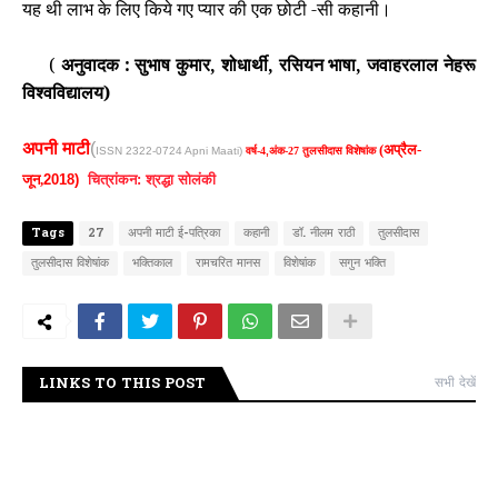
यह थी लाभ के लिए किये गए प्यार की एक छोटी -सी कहानी।
(
अनुवादक : सुभाष कुमार,
शोधार्थी, रसियन भाषा,
जवाहरलाल नेहरू
विश्वविद्यालय)
अपनी माटी
(
(अप्रैल-
ISSN 2322-0724 Apni Maati)
वर्ष-4
,
अंक-27 तुलसीदास विशेषांक
जून,
2018)
चित्रांकन: श्रद्धा सोलंकी
Tags
27
अपनी माटी ई-पत्रिका
कहानी
डॉ. नीलम राठी
तुलसीदास
तुलसीदास विशेषांक
भक्तिकाल
रामचरित मानस
विशेषांक
सगुन भक्ति
LINKS TO THIS POST
सभी देखें