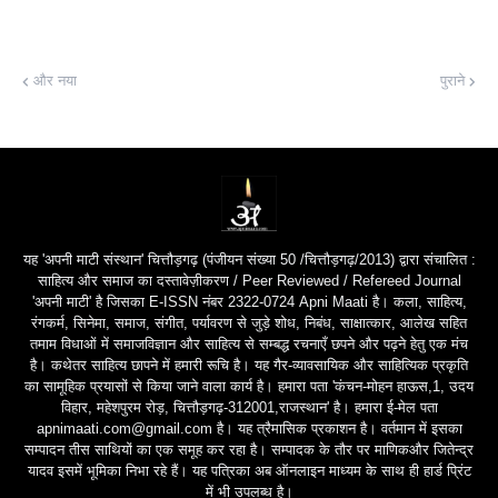
और नया
पुराने
यह 'अपनी माटी संस्थान' चित्तौड़गढ़ (पंजीयन संख्या 50 /चित्तौड़गढ़/2013) द्वारा संचालित :
साहित्य और समाज का दस्तावेज़ीकरण / Peer Reviewed / Refereed Journal
'अपनी माटी' है जिसका E-ISSN नंबर 2322-0724 Apni Maati है। कला, साहित्य,
रंगकर्म, सिनेमा, समाज, संगीत, पर्यावरण से जुड़े शोध, निबंध, साक्षात्कार, आलेख सहित
तमाम विधाओं में समाजविज्ञान और साहित्य से सम्बद्ध रचनाएँ छपने और पढ़ने हेतु एक मंच
है। कथेतर साहित्य छापने में हमारी रूचि है। यह गैर-व्यावसायिक और साहित्यिक प्रकृति
का सामूहिक प्रयासों से किया जाने वाला कार्य है। हमारा पता 'कंचन-मोहन हाऊस,1, उदय
विहार, महेशपुरम रोड़, चित्तौड़गढ़-312001,राजस्थान' है। हमारा ई-मेल पता
apnimaati.com@gmail.com है। यह त्रैमासिक प्रकाशन है। वर्तमान में इसका
सम्पादन तीस साथियों का एक समूह कर रहा है। सम्पादक के तौर पर माणिकऔर जितेन्द्र
यादव इसमें भूमिका निभा रहे हैं। यह पत्रिका अब ऑनलाइन माध्यम के साथ ही हार्ड प्रिंट
में भी उपलब्ध है।