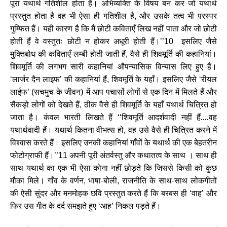
पूरा यथार्थ गतिशील होता है। अभिव्यक्ति के विषय बन कर जो यथार्थ
प्रस्तुत होता है वह भी ऐसा ही गतिशील है
और उसके तत्व भी परस्पर
,
गुम्फित हैं। यही कारण है कि मैं छोटी कविताएँ लिख नहीं पाता और जो छोटी
होती हैं वे वस्तुतः छोटी न होकर अधूरी होती हैं।
इसलिए जैसे
’’10
मुक्तिबोध की कविताएँ लम्बी होती जाती हैं
वैसे ही शिवमूर्ति की कहानियां।
,
शिवमूर्ति की लगभग सारी कहानियां औपन्यासिक विन्यास लिए हुए हैं।
लार्जर दैन लाइफ
की कहानियां हैं
शिवमूर्ति के यहाँ। इसलिए जैसे
रीयल
‘
’
,
‘
लाईफ
सचमुच के जीवन) में आप पचासों लोगों से एक दिन में मिलते हैं और
’ (
सैकड़ो लोगों को देखते हैं
ठीक वैसे ही शिवमूर्ति के यहाँ यथार्थ चित्रित हो
,
जाता है। कंवल भारती लिखते हैं
शिवमूर्ति आदर्शवादी नहीं हैं....वह
‘‘
यथार्थवादी हैं। यथार्थ कितना वीभत्स हो
वह उसे वैसे ही चित्रित करने में
,
विश्वास करते हैं। इसलिए उनकी कहानियां गाँवों के यथार्थ की एक बेहतरीन
फोटोग्राफी हैं।
अपनी पूरी अंतर्वस्तु और कथातत्व के साथ । साथ ही
’’11
साथ यथार्थ का एक भी ऐसा कोना नहीं छोड़ते कि जिससे किसी को कुछ
मौका मिले। गाँव के वर्णन
भाषा-बोली
राजनीति के साथ-साथ लोकगीतों
,
,
की ऐसी सुंदर और मनमोहक छवि प्रस्तुत करते हैं कि बरबस ही
वाह
और
‘
’
फिर उस गीत के दर्द समझते हुए
आह
निकल पड़ते हैं।
‘
’