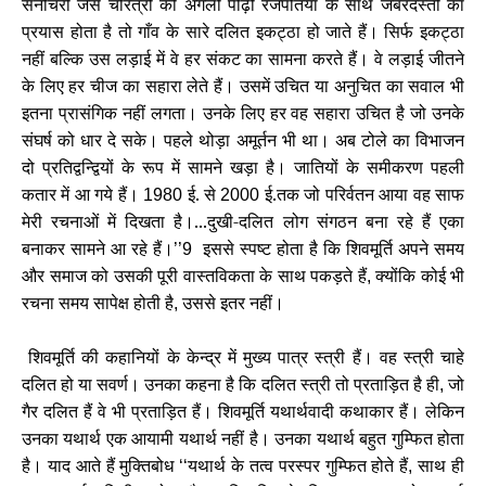
सनीचरी जैसे चरित्रों की अगली पीढ़ी रजपतिया के साथ जबरदस्ती का
प्रयास होता है तो गाँव के सारे दलित इकट्ठा हो जाते हैं। सिर्फ इकट्ठा
नहीं बल्कि उस लड़ाई में वे हर संकट का सामना करते हैं। वे लड़ाई जीतने
के लिए हर चीज का सहारा लेते हैं। उसमें उचित या अनुचित का सवाल भी
इतना प्रासंगिक नहीं लगता। उनके लिए हर वह सहारा उचित है जो उनके
संघर्ष को धार दे सके। पहले थोड़ा अमूर्तन भी था। अब टोले का विभाजन
दो प्रतिद्वन्द्वियों के रूप में सामने खड़ा है। जातियों के समीकरण पहली
कतार में आ गये हैं।
ई. से
ई.तक जो परिर्वतन आया वह साफ
1980
2000
मेरी रचनाओं में दिखता है।...दुखी-दलित लोग संगठन बना रहे हैं एका
बनाकर सामने आ रहे हैं।
इससे स्पष्ट होता है कि शिवमूर्ति अपने समय
’’9
और समाज को उसकी पूरी वास्तविकता के साथ पकड़ते हैं
क्योंकि कोई भी
,
रचना समय सापेक्ष होती है
उससे इतर नहीं।
,
शिवमूर्ति की कहानियों के केन्द्र में मुख्य पात्र स्त्री हैं। वह स्त्री चाहे
दलित हो या सवर्ण। उनका कहना है कि दलित स्त्री तो प्रताड़ित है ही
जो
,
गैर दलित हैं वे भी प्रताड़ित हैं। शिवमूर्ति यथार्थवादी कथाकार हैं। लेकिन
उनका यथार्थ एक आयामी यथार्थ नहीं है। उनका यथार्थ बहुत गुम्फित होता
है। याद आते हैं मुक्तिबोध
यथार्थ के तत्व परस्पर गुम्फित होते हैं
साथ ही
‘‘
,