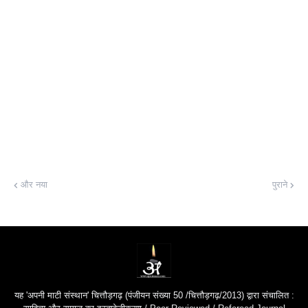
और नया
पुराने
यह 'अपनी माटी संस्थान' चित्तौड़गढ़ (पंजीयन संख्या 50 /चित्तौड़गढ़/2013) द्वारा संचालित :