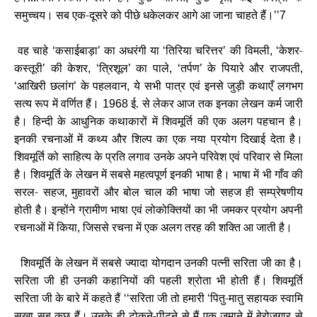
समुच्चय। सब एक-दूसरे को पीछे धकेलकर आगे आ जाना चाहते हैं।
’’7
वह चाहे
कसाईबाड़ा
का अधरंगी या
तिरिया चरित्तर
की विमली
केशर-
‘
’
‘
’
, ‘
कस्तूरी
की केशर
त्रिशूल
का पाले
तर्पण
के पियारे और राजपती
’
, ‘
’
, ‘
’
,
आखिरी छलांग
के पहलवान
ये सभी पात्र एवं इनसे जुड़ी कथाएँ लगभग
‘
’
,
सत्य रूप में वर्णित हैं।
ई. से लेकर आज तक इनका लेखन कर्म जारी
1968
है। हिन्दी के आधुनिक कथाकारों में शिवमूर्ति की एक अलग पहचान है।
इनकी रचनाओं में कथ्य और शिल्प का एक नया प्रयोग दिखाई देता है।
शिवमूर्ति को साहित्य के प्रति लगाव उनके अपने परिवेश एवं परिवार से मिला
है। शिवमूर्ति के लेखन में सबसे महत्वपूर्ण इनकी भाषा है। भाषा में भी गाँव की
सरल- सहज
मुहावरों और बोल चाल की भाषा जो सहज ही सम्प्रेषणीय
,
होती है। इन्होंने ग्रामीण भाषा एवं लोकोक्तियों का भी जमकर प्रयोग अपनी
रचनाओं में किया
जिससे रचना में एक अलग तरह की शक्ति आ जाती है।
,
शिवमूर्ति के लेखन में सबसे ज्यादा योगदान उनकी पत्नी सरिता जी का है।
सरिता जी ही उनकी कहानियों की पहली श्रोता भी होती हैं। शिवमूर्ति
सरिता जी के बारे में कहते हैं
सरिता जी तो हमारी
पितु-मातु सहायक स्वामि
‘‘
‘
सखा सब कुछ हैं। उनके ही टोकने-पीटने से मैं एक जमाने में बेरोजगार से