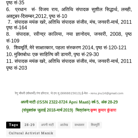
पृष्ठ सं-
35
प्रधान सं- विजय राय
अतिथि संपादक सुशील सिद्धार्थ
लमही
6.
,
,
,
अक्टूबर-दिसम्बर
पृष्ठ सं-
,2012,
10
7.
संपादक मयंक खरे
,
अतिथि संपादक संजीव
,
मंच
,
जनवरी-मार्च
, 2011
पृष्ठ सं-
164
संपादक
रवीन्द्र कालिया
नया ज्ञानोदय
जनवरी
पृष्ठ
8.
,
,
,
, 2008,
सं-
109
शिवमूर्ति
मेरे साक्षात्कार
पहला संस्करण
पृष्ठ सं-
9.
,
,
2014,
120-121
मुक्तिबोधः एक साहित्यि की डायरी
पृष्ठ सं-
10.
,
29-30
संपादक मयंक खरे
अतिथि संपादक संजीव
मंच
जनवरी-मार्च
11.
,
,
,
, 2011
पृष्ठ सं-
203
रेणु चौधरी (शोधार्थी)
गंगा हॉस्टल
जे.एन.यू (
ई-मेल -
,
,
9968615613),
renu.jnu14@gmail.com
अपनी माटी
(
वर्ष-
अंक
ISSN 2322-0724 Apni Maati)
5,
28-29
संयुक्तांक
जुलाई
मार्च
चित्रांकन:
कृष्ण
कुमार कुंडारा
(
2018-
2019
)
Tags
28-29
अपनी माटी
आलेख
कथाकार
शिवमूर्ति
Cultural Activist Manik