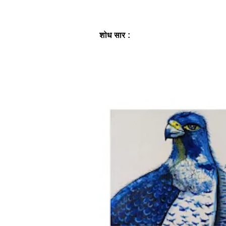
शोध
सार
: