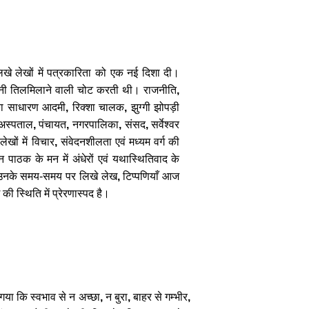
िखे
लेखों
में
पत्रकारिता
को
एक
नई
दिशा
दी।
नी
तिलमिलाने
वाली
चोट
करती
थी।
राजनीति
,
ा
साधारण
आदमी
,
रिक्शा
चालक
,
झुग्गी
झोपड़ी
अस्पताल
,
पंचायत
,
नगरपालिका
,
संसद
,
सर्वेश्वर
लेखों
में
विचार
,
संवेदनशीलता
एवं
मध्यम
वर्ग
की
न
पाठक
के
मन
में
अंधेरों
एवं
यथास्थितिवाद
के
उनके
समय
-
समय
पर
लिखे
लेख
,
टिप्पणियाँ
आज
की
स्थिति
में
प्रेरणास्पद
है।
गया
कि
स्वभाव
से
न
अच्छा
,
न
बुरा
,
बाहर
से
गम्भीर
,