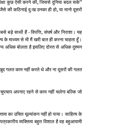
क्षा
कुछ
ऐसी
करने
की
,
जिससे
दुनिया
बदल
सके
’’
जैसे
की
कठिनाई
दुःख
उनका
ही
हो
,
या
मानो
दूसरों
बसे
बड़े
साथी
हैं
-
विपत्ति
,
संघर्ष
और
निराशा।
यह
्य
के
माध्यम
से
भी
मैं
खरी
बात
ही
करना
चाहता
हूँ।
ंग्य
अधिक
बोलता
है
इसलिए
दोस्त
से
अधिक
दुश्मन
खुद
गलत
काम
नहीं
करते
थे
और
ना
दूसरों
की
गलत
चुपचाप
अपनाए
रहने
से
काम
नहीं
चलेगा
बल्कि
जो
तित्व
का
उचित
मूल्यांकन
नहीं
हो
पाया।
साहित्य
के
पत्रकारीय
व्यक्तित्व
बहुत
विशाल
है
वह
बहुआयामी