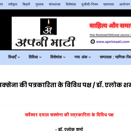
गा
स्वीकृत
बिक्री
गुल्लक
संस्थापक
विशेषांक
यूजीसी-नियम
सदस्यता
आयोजन
विधाएँ
विविधा
विशेषांक
नया अंक
सम्पादक : माणिक-जिते
क्‍सेना की पत्रकारिता के विविध पक्ष / डॉ. एलोक शर्
सर्वेश्वर
दयाल
सक्‍सेना
की
पत्रकारिता
के
विविध
पक्ष
-
डॉ
.
एलोक
शर्मा