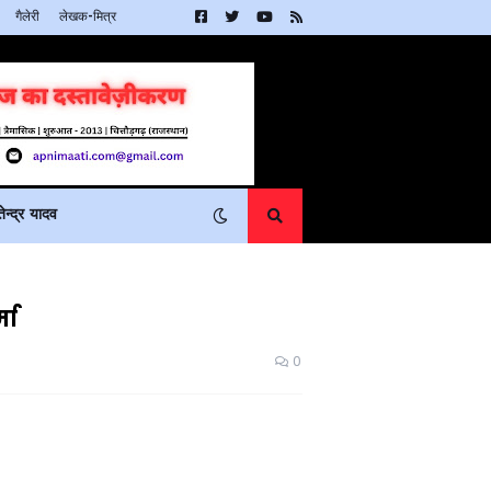
गैलेरी
लेखक-मित्र
न्द्र यादव
मा
0