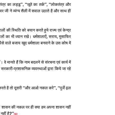
ंत्र
का
लड्डू
’’, ‘‘
जूते
का
तर्क
’’, ‘‘
लोकतंत्र
और
श्वर
जी
ने
व्यंग्य
शैली
में
सवाल
उठाते
है
और
साथ
ही
ालों
की
स्थिति
को
बयान
करते
हुये
राज्य
एवं
केन्द्र
ालों
का
भी
ध्यान
रखे।
धर्मशालाऐं
,
सराय
,
मुसाफिर
पैसे
वाले
बजाय
खुद
धर्मशाला
बनवाने
के
उस
कोष
में
ैं।
वे
मानते
हैं
कि
नाम
बदलने
से
संरचना
एवं
कार्य
में
सरकारी
-
प्रशासनिक
व्यवस्थाओं
द्वारा
किये
जा
रहे
करते
है
तो
दूसरी
‘‘
और
आओ
नकल
करे
’’, ‘‘
पुर्जे
ढ़ल
ी
शासन
की
नकल
पर
ही
क्या
हम
अपना
शासन
नहीं
नहीं
है
?’’
[6]