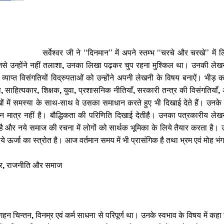
सर्वेश्वर
जी
ने
‘‘
दिनमान
’’
में
अपने
स्तम्भ
‘‘
चरचे
और
चरखे
’’
में
ल
िसे
उन्होंने
नहीं
तलाशा
,
उनका
लिखा
पढ़कर
चुप
रहना
मुश्किल
था।
उनकी
लेख
व्याप्त
विसंगतियों
विद्रुपताओं
को
उन्होंने
अपनी
लेखनी
के
विषय
बनाऐं।
भीड़
क
ा
,
साहित्यकार
,
शिक्षक
,
युवा
,
प्रशासनिक
नीतियाँ
,
सरकारी
तन्त्र
की
विसंगतियाँ
,
ों
में
समस्‍या
के
साथ
-
साथ
वे
उसका
समाधान
करते
हुए
भी
दिखाई
देते
हैं।
उनके
लन
मात्र
नहीं
है।
बौद्धिकता
की
परिणिति
दिखाई
देतीहै।
उनका
पत्रकारीय
लेख
है
और
नये
समाज
की
रचना
में
लोगों
को
सार्थक
भूमिका
के
लिये
तैयार
करता
है।
ये
ऊर्जा
का
स्त्रोत
है।
आज
वर्तमान
समय
में
भी
प्रासंगिक
है
तथा
भ्रम
एवं
मोह
भंग
र
,
राजनीति
और
समाज
गहन
चिन्तन
,
विनम्र
एवं
कर्म
साधना
से
परिपूर्ण
था।
उनके
स्वभाव
के
विषय
में
कहा