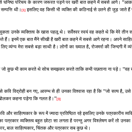
से
घनिष्ठ
परिचय
के
कारण
जरूरत
पड़ने
पर
खरी
बात
कहने
में
सबसे
आगे।
‘‘
आकां
सम्पत्ति
थी।
इसलिए
वह
किसी
भी
व्यक्ति
की
कठिनाई
से
उतने
ही
जुड़
जाते
हैं
[1]
वुकता
उनके
व्यक्तित्व
के
खास
पहलू
थे।
सर्वेश्वर
स्वयं
वह
कहते
थे
कि
मेरे
तीन
स
ते
हैं।
इनमें
एक
बात
मैंने
सीखी
है
खरी
बात
कहने
में
सबसे
आगे
रहना।
अपने
साहित
लिए
व्यंग्य
मेरा
सबसे
बड़ा
साथी
है।
लोगों
का
ख्याल
है
,
रोजमर्रा
की
जिन्दगी
में
व्य
े
जो
कुछ
भी
काम
करते
थे
सोच
समझकर
करते
ताकि
कभी
पछताना
ना
पड़े।
‘‘
वह
से
कवि
विद्रोही
बन
गए
,
आरम्भ
से
ही
उनका
विश्वास
रहा
है
कि
‘‘
जो
सत्य
है
,
उसे
खोलकर
कहना
पड़ेगा
कि
गलत
है।
’’
[3]
कवि
और
साहित्यकार
के
रूप
में
ज्यादा
प्रतिष्ठित
रहे
इसलिए
उनके
पत्रकारीय
व्यक्
का
पत्रकार
व्यक्तित्व
बहुत
छोटा
सा
लगता
है
परन्तु
अगर
विश्लेषण
करें
तो
उनका
ार
,
बाल
साहित्यकार
,
चिंतक
और
पत्रकार
सब
कुछ
थे।