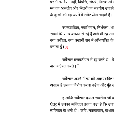
पर
भीतर
वैसा
नहीं
,
विपत्ति
,
संघर्ष
,
निराशाओं
मन
का
असंतोष
और
मित्रों
का
सहयोग
उनकी
के
दुःखों
को
वह
अपने
में
समेट
लेना
चाहते
हैं।
स्पष्टवादिता
,
स्वाभिमान
,
निर्भयता
,
भा
साथी
मेरे
साथ
बचपन
से
रहे
हैं
आगे
भी
रह
सक
क्या
कविता
,
क्या
कहानी
सब
में
अभिव्यक्ति
के
बनाता
हूँ।
[2]
सर्वेश्वर
बनावटीपन
से
दूर
रहते
थे।
व
बात
बर्दाश्त
करते।
’’
सर्वेश्वर
अपने
भीतर
की
अदम्यशक्ति
असत्य
है
उसका
विरोध
करना
पड़ेगा
और
मुँह
हालांकि
सर्वेश्वर
दयाल
सक्सेना
जी
क्षेत्र
में
उनका
व्यक्तित्व
इतना
बड़ा
है
कि
उन
व्यक्तित्व
के
धनी
थे।
कवि
,
नाटककार
,
कथाक