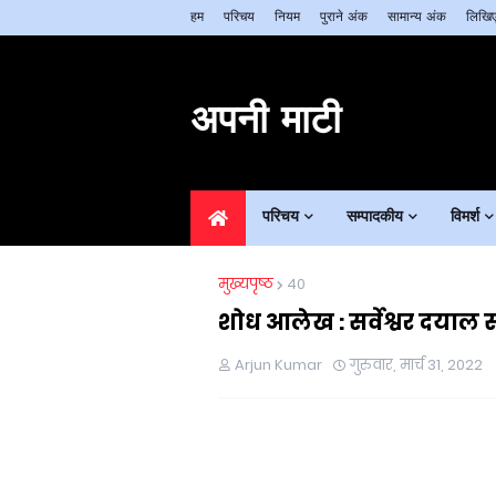
हम
परिचय
नियम
पुराने अंक
सामान्य अंक
लिखिए
अपनी माटी
परिचय
सम्पादकीय
विमर्श
मुख्यपृष्ठ
40
शोध आलेख : सर्वेश्वर दयाल स
Arjun Kumar
गुरुवार, मार्च 31, 2022