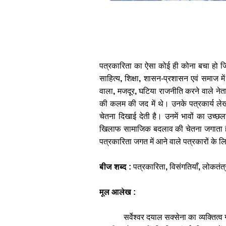
पत्रकारिता
का
ऐसा
कोई
ही
कोना
बचा
हो
ज
साहित्य
,
शिक्षा
,
शासन
-
प्रशासन
एवं
समाज
में
वाला
,
मजदूर
,
घटिया
राजनीति
करने
वाले
नेत
की
कलम
की
जद
में
थे।
उनके
पत्रकार्य
लेख
चेतना
दिखाई
देती
है।
उनमें
भावों
का
उच्छ
खिलाफ
सामाजिक
बदलाव
की
चेतना
जगाता
पत्रकारिता
जगत
में
आने
वाले
पत्रकारों
के
लि
बीज
शब्‍द
:
पत्रकारिता
,
विसंगतियाँ
,
लोकतंत्
मूल
आलेख
:
सर्वेश्वर
दयाल
सक्सेना
का
व्यक्तित्व