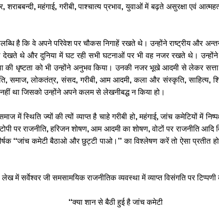
ार
,
शराबबन्दी
,
महंगाई
,
गरीबी
,
पाश्चात्य
प्रभाव
,
युवाओं
में
बढ़ते
असुरक्षा
एवं
आत्महत्
लब्धि
है
कि
वे
अपने
परिवेश
पर
चौकस
निगाहें
रखते
थे।
उन्होंने
राष्ट्रीय
और
अन्तर
ी
देखते
थे
और
दुनिया
में
घट
रही
सभी
घटनाओं
पर
भी
वह
नजर
रखते
थे।
उन्होंने
था
की
धृष्टता
को
भी
उन्होंने
अनुभव
किया।
उनकी
नजर
भूखे
आदमी
से
लेकर
सत्ता
ति
,
समाज
,
लोकतंत्र
,
संसद
,
गरीबी
,
आम
आदमी
,
कला
और
संस्कृति
,
साहित्य
,
शि
नहीं
था
जिसको
उन्होंने
अपने
कलम
से
लेखनीबद्ध
न
किया
हो।
समाज
में
स्थिति
ज्यों
की
त्यों
व्याप्त
है
चाहे
गरीबी
हो
,
महंगाई
,
जांच
कमेटियों
में
निष्प
टोपी
पर
राजनीति
,
हरिजन
शोषण
,
आम
आदमी
का
शोषण
,
वोटों
पर
राजनीति
आदि
व
ीर्षक
‘‘
जांच
कमेटी
बैठाओ
और
छुट्टी
पाओ।
’’
का
विश्लेषण
करें
तो
ऐसा
प्रतीत
ह
’
लेख
में
सर्वेश्वर
जी
समसामयिक
राजनीतिक
व्यवस्था
में
व्याप्त
विसंगति
पर
टिप्पणी
‘‘
क्या
शान
से
बैठी
हुई
है
जांच
कमेटी