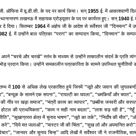
जी
.
ऑफिस
में
यू
.
डी
.
सी
.
के
पद
पर
कार्य
किया।
सन्
1955
ई
.
में
आकाशवाणी
दिल
स्थानान्तरण
लखनऊ
में
सहायक
प्रोड्यूसर
के
पद
पर
कार्यरत
हुए।
सन्
1940
ई
.
म
र
दे
दिया।
सितम्बर
1964
में
अज्ञेय
जी
के
आदेश
से
सर्वेश्वर
जी
‘‘
दिनमान
’’
में
उ
982
ई
.
में
उन्होंने
बाल
पत्रिका
‘‘
पराग
’’
का
सम्पादन
किया
, ‘‘
दिनमान
’’
के
सम्प
अपने
‘‘
चरचे
और
चरखे
’’
स्तंभ
के
माध्यम
से
उन्होंने
तत्कालीन
संदर्भ
के
प्रति
व्यं
मोड़
प्रदान
किया।
उन्होंने
समकालीन
पत्रकारिता
के
सामने
उपस्थित
चुनौतियों
्तम्भ
में
100
से
अधिक
लेख
प्रकाशित
हुये
जिनमें
‘‘
जूते
और
जवान
की
जुगलबन्द
श
’’, ‘‘
बन्दूक
के
सामने
एक
सपना
’’, ‘‘
रायल्टी
का
घपला
’’, ‘‘
धमकियाँ
और
चपत
’’, ‘
की
नींव
पर
खड़ा
समाज
’’, ‘‘
मंत्री
काव्य
का
व्यापार
’’, ‘‘
छब्बीस
जनवरी
और
सरप
होटल
की
प्राथमिकता
’’, ‘‘
काम
न
सही
नाम
बदला
’’, ‘‘
लाश
सड़
रही
है
’’, ‘‘
गेहूँ
नीति
’’, ‘‘
सूखाग्रस्त
क्षेत्र
में
चुनाव
भाषण
’’, ‘‘
जूते
का
तर्क
’’, ‘‘
निर्दोष
की
मौत
’’, ‘‘
औ
करे
’’, ‘‘
दिये
मत
जलाओ
’’, ‘‘
मास्टर
जी
की
चिंता
’’, ‘‘
सुख
लो
और
अपमानित
करो
’’
िचार
’’, ‘‘
जानवर
और
चुनाव
चिन्ह
’’
आदि
लेखों
में
सर्वेश्वर
जी
ने
राजनीतिक
,
सा