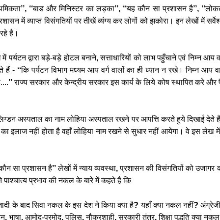
ाथमिकता
’’, ‘‘
बाड
और
मिनिस्टर
का
लड़का
’’, ‘‘
यह
कौन
सा
प्रशासन
है
’’, ‘‘
लोकत
्रशासन
में
व्याप्त
विसंगतियों
पर
तीखें
व्यंग्य
कर
लोगों
को
झकोरा।
इन
लेखों
में
सर्वे
रहे
है।
ख
में
पर्यटन
द्वारा
बड़े
-
बड़े
होटल
बनाने
,
सत्ताधारियों
को
लाभ
पहुँचाने
एवं
निम्न
आय
व
ते
हैं
-
‘‘
कि
पर्यटन
विभाग
मध्यम
आय
वर्ग
वालों
का
ही
ध्यान
न
रखे।
निम्न
आय
व
ै
....
’’
राज्य
सरकार
और
केन्द्रीय
सरकार
इस
कार्य
के
लिये
कोष
स्थापित
करे
और
िग्डन
अस्पताल
का
नाम
लोहिया
अस्पताल
रखने
पर
आपत्ति
करते
हुये
दिखाई
देते
ह
का
इलाज
नहीं
होता
है
वहाँ
लोहिया
नाम
रखने
से
सुधार
नहीं
आयेगा।
वे
इस
लेख
में
कौन
सा
प्रशासन
है
’’
लेखों
में
न्याय
व्यवस्था
,
प्रशासन
की
विसंगतियों
को
उजागर
े
पाश्चात्य
प्रभाव
की
नकल
के
बारे
में
कहते
है
कि
ादी
के
बाद
सिवा
नकल
के
इस
देश
ने
किया
क्या
है
?
यहाँ
क्या
नकल
नहीं
?
अंग्रेज
हन
,
भाषा
,
आमोद
-
प्रमोद
,
पुलिस
,
नौकरशाही
,
सरकारी
तंत्र
,
शिक्षा
पद्धति
क्या
नकल