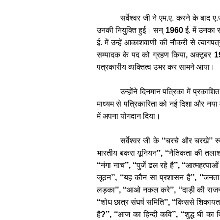
सर्वेश्वर
जी
ने
एम
.
ए
.
करने
के
बाद
ए
.
उनकी
नियुक्ति
हुई।
सन्
1960
ई
.
में
उनका
ई
.
में
उन्हें
आकाशवाणी
की
नौकरी
से
त्यागपत्
सम्पादक
के
पद
को
ग्रहण
किया
,
अक्टूबर
1
पत्रकारीय
व्यक्तित्व
उभर
कर
सामने
आया।
उन्होंने
दिनमान
पत्रिका
में
प्रकाशित
माध्यम
से
पत्रिकारिता
को
नई
दिशा
और
नया
में
अपना
योगदान
दिया।
सर्वेश्वर
जी
के
‘‘
चरचे
और
चरखे
’’
स
भारतीय
बकरा
यूनियन
’’, ‘‘
नैतिकता
की
तला
‘‘
नंगा
नाच
’’, ‘‘
पुर्जे
ढल
रहे
है
’’, ‘‘
आत्महत्याओं
जूठन
’’, ‘‘
यह
कौन
सा
प्रशासन
है
’’, ‘‘
जनता
लड़का
’’, ‘‘
आओ
नकल
करे
’’, ‘‘
दाड़ी
की
राज
‘‘
शोध
छात्र
संघर्ष
समिति
’’, ‘‘
किससे
शिकायत
है
?’’, ‘‘
आज
का
हिन्दी
कवि
’’, ‘‘
शुद्ध
घी
का
व