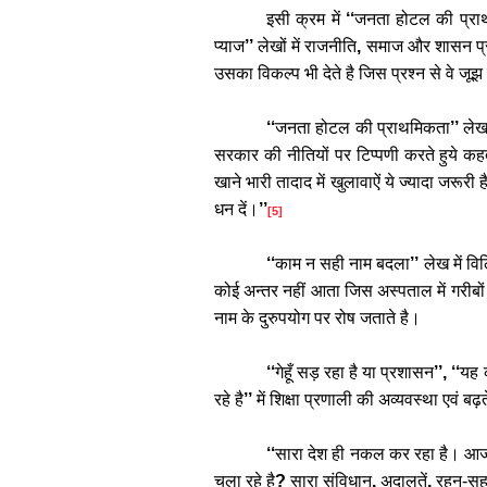
इसी
क्रम
में
‘‘
जनता
होटल
की
प्र
प्याज
’’
लेखों
में
राजनीति
,
समाज
और
शासन
प
उसका
विकल्प
भी
देते
है
जिस
प्रश्न
से
वे
जूझ
‘‘
जनता
होटल
की
प्राथमिकता
’’
ले
सरकार
की
नीतियों
पर
टिप्पणी
करते
हुये
कह
खाने
भारी
तादाद
में
खुलावाऐं
ये
ज्यादा
जरूरी
ह
धन
दें।
’’
[5]
‘‘
काम
न
सही
नाम
बदला
’’
लेख
में
विल
कोई
अन्तर
नहीं
आता
जिस
अस्पताल
में
गरीबों
नाम
के
दुरुपयोग
पर
रोष
जताते
है।
‘‘
गेहूँ
सड़
रहा
है
या
प्रशासन
’’, ‘‘
यह
रहे
है
’’
में
शिक्षा
प्रणाली
की
अव्यवस्था
एवं
बढ़त
‘‘
सारा
देश
ही
नकल
कर
रहा
है।
आज
चला
रहे
है
?
सारा
संविधान
,
अदालतें
,
रहन
-
स