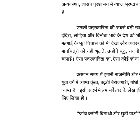
अव्यवस्था
,
शासन
प्रशासन
में
व्याप्त
भ्रष्टाच
हैं।
उनकी
पत्रकारिता
की
सबसे
बड़ी
उप
इंदिरा
,
लोहिया
और
विनोबा
भावे
के
देश
को
भ
महंगाई
के
भूत
पिचास
को
भी
देखा
और
व्यवस्
मानचित्रों
को
नहीं
भूलते
,
उन्होंने
युद्ध
,
राजनी
चलाई।
ऐसा
पत्रकारिता
का
,
ऐसा
कोई
कोना
वर्तमान
समय
में
हमारी
राजनीति
और
युवा
वर्ग
में
व्याप्त
कुंठा
,
बढ़ती
बेरोजगारी
,
गांधी
व्याप्त
है।
इसी
संदर्भ
में
हम
सर्वेश्वर
के
लेख
श
लिए
लिखा
हो।
‘‘
जांच
कमेटी
बिठाओ
और
छुटी
पाओ
’