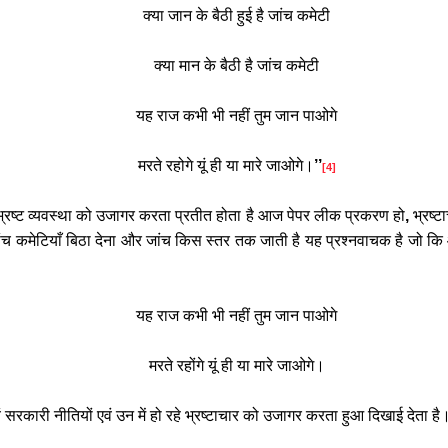
क्या
जान
के
बैठी
हुई
है
जांच
कमेटी
क्या
मान
के
बैठी
है
जांच
कमेटी
यह
राज
कभी
भी
नहीं
तुम
जान
पाओगे
मरते
रहोगे
यूं
ही
या
मारे
जाओगे।
’’
[4]
्रष्ट
व्यवस्था
को
उजागर
करता
प्रतीत
होता
है
आज
पेपर
लीक
प्रकरण
हो
,
भ्रष्ट
ंच
कमेटियाँ
बिठा
देना
और
जांच
किस
स्तर
तक
जाती
है
यह
प्रश्नवाचक
है
जो
कि
यह
राज
कभी
भी
नहीं
तुम
जान
पाओगे
मरते
रहोंगे
यूं
ही
या
मारे
जाओगे।
ं
सरकारी
नीतियों
एवं
उन
में
हो
रहे
भ्रष्टाचार
को
उजागर
करता
हुआ
दिखाई
देता
है