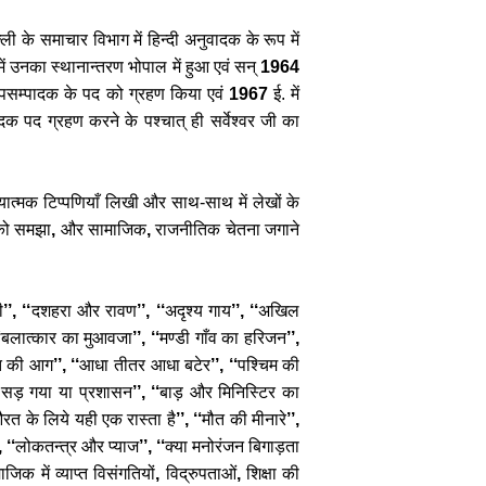
्ली
के
समाचार
विभाग
में
हिन्दी
अनुवादक
के
रूप
में
ें
उनका
स्थानान्तरण
भोपाल
में
हुआ
एवं
सन्
1964
पसम्पादक
के
पद
को
ग्रहण
किया
एवं
1967
ई
.
में
ादक
पद
ग्रहण
करने
के
पश्चात्
ही
सर्वेश्वर
जी
का
ग्यात्मक
टिप्पणियाँ
लिखी
और
साथ
-
साथ
में
लेखों
के
को
समझा
,
और
सामाजिक
,
राजनीतिक
चेतना
जगाने
ी
’’, ‘‘
दशहरा
और
रावण
’’, ‘‘
अदृश्य
गाय
’’, ‘‘
अखिल
‘
बलात्कार
का
मुआवजा
’’, ‘‘
मण्डी
गाँव
का
हरिजन
’’,
त
की
आग
’’, ‘‘
आधा
तीतर
आधा
बटेर
’’, ‘‘
पश्चिम
की
सड़
गया
या
प्रशासन
’’, ‘‘
बाड़
और
मिनिस्टिर
का
रत
के
लिये
यही
एक
रास्ता
है
’’, ‘‘
मौत
की
मीनारे
’’,
, ‘‘
लोकतन्त्र
और
प्याज
’’, ‘‘
क्या
मनोरंजन
बिगाड़ता
माजिक
में
व्याप्त
विसंगतियों
,
विद्रुपताओं
,
शिक्षा
की