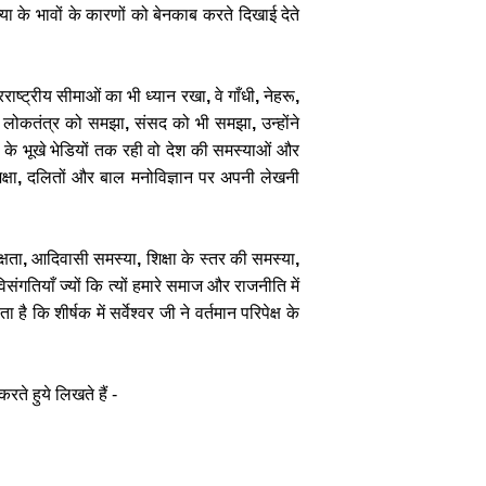
या
के
भावों
के
कारणों
को
बेनकाब
करते
दिखाई
देते
राष्ट्रीय
सीमाओं
का
भी
ध्यान
रखा
,
वे
गाँधी
,
नेहरू
,
लोकतंत्र
को
समझा
,
संसद
को
भी
समझा
,
उन्होंने
के
भूखे
भेडियों
तक
रही
वो
देश
की
समस्याओं
और
क्षा
,
दलितों
और
बाल
मनोविज्ञान
पर
अपनी
लेखनी
क्षता
,
आदिवासी
समस्या
,
शिक्षा
के
स्तर
की
समस्या
,
िसंगतियाँ
ज्यों
कि
त्यों
हमारे
समाज
और
राजनीति
में
ोता
है
कि
शीर्षक
में
सर्वेश्वर
जी
ने
वर्तमान
परिपेक्ष
के
करते
हुये
लिखते
हैं
-