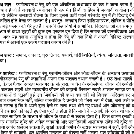
ोध सार :
फणीश्वरनाथ रेणु को एक आँचलिक कथाकार के रूप में जाना जाता ह
चान है जो है जनवादी रचनाकार के रूप में। हिन्दी साहित्य में जनवादी आंदोलन क
ई हो लेकिन जनवादी चेतना के चिन्ह इससे कहीं पहले प्रेमचंद युग में ही दिखाई देन
कसित होते देखा जा सकता है। वस्तुतः जनवाद जिस हाशियाग्रस्त
,
शोषित व पीड़ि
 बड़े फलक को घेरे हुए है। उनकी कहानियों में सामाजिक विद्रूपताओं का समग्र तथ
ध्यम से कथा-सूत्रों को कुछ इस प्रकार बुन दिया है कि समाज की वास्तविकता अप
। अतः यह कहना अनुचित न होगा कि रेणु की कहानियों ने अपनी विशिष्ट संरचन
ंपरा में अपनी एक अलग पहचान कायम की है।
ज शब्द :
समाज, जनवाद, प्रगतिवाद, यथार्थ, परिस्थितियाँ, व्यंग्य, जीवंतता, मानवीय
ोक।
ूल आलेख :
फणीश्वरनाथ रेणु ग्रामीण-जीवन और लोक-जीवन के अन्यतम कथाकार है
ीश्वरनाथ रेणु की कहानियाँ अपना एक सशक्त स्थान रखती है। छठे तथा सातवे
, केवल फैशन स्वरूप महानगर के संत्रास, व्यक्ति के अकेलेपन, जीवन की अर्थह
 चलकर शहरी और मध्यवर्गीय जीवन की कहानी लिखना सबसे आसान समझा जा रहा
स्याओं से जूझती हुई उन जिंदगियों की कथा कह रही
थीं
जिनका अस्तित्व हर पल
ाज काल्पनिक नहीं, बल्कि वास्तविक है उन्होंने जो जिस रूप में देखा, उसे उसी 
ा लगता है कि
वे
अपने द्वारा देखे गए सत्य तथा भोगे गए यथार्थ और जीवनानुभवों क
 रचनाओं को पढ़ते हुए ऐसा प्रतीत होता है कि मानो वे घटनाएँ, विवरण तथा पात्र स
ाठक साहित्य के माध्यम से जीवन के यथार्थ से रूबरू होता है।
जिस कारण इनकी कहान
 समग्र मानवीय दृष्टि को अनेक जनवादी और प्रगतिवादी आलोचक संदेह की दृष्टि स
ना आनंद छलका सकता है, सूखी करती जमीन के उदास मरुस्थल में सुरों, रंगों और
ीतर से झांकती, धूल-धूसरित मुस्कान को देखना नहीं भूलता, एक सौंदर्यवादी की तर