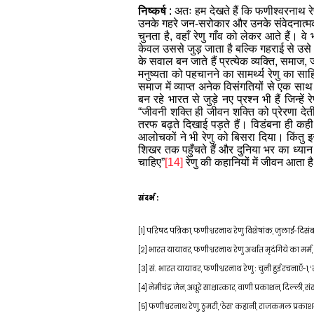
निष्कर्ष
: अतः हम देखते हैं कि फणीश्वरनाथ रेण
उनके गहरे जन-सरोकार और उनके संवेदनात्मक 
चुनता है, वहाँ रेणु गाँव को लेकर आते हैं।
केवल उससे जुड़ जाता है बल्कि गहराई से उसे 
के सवाल बन जाते हैं प्रत्येक व्यक्ति, स
मनुष्यता को पहचानने का सामर्थ्य रेणु का स
समाज में व्याप्त अनेक विसंगतियों से एक साथ
बन रहे भारत से जुड़े नए प्रश्न भी हैं जिन्हे
“जीवनी शक्ति ही जीवन शक्ति को प्रेरणा देती
तरफ बढ़ते दिखाई पड़ते हैं। विडंबना ही कही
आलोचकों ने भी रेणु को बिसरा दिया। किंतु इ
शिखर तक पहुँचते हैं और दुनिया भर का ध्यान
चाहिए”
[14]
रेणु की कहानियों में जीवन आता है। 
संदर्भ :
[1]
परिषद पत्रिका
,
फणीश्वरनाथ रेणु विशेषांक
,
जुलाई
-
दिसं
[2]
भारत यायावर
,
फणीश्वरनाथ रेणु अर्थात
मृदंगिये
का मर्म
,
[3]
सं. भारत यायावर, फणीश्वरनाथ रेणु : चुनी हुई रचनाएँ-1, 
[4]
नेमीचंद्र जैन, अधूरे साक्षात्कार, वाणी प्रकाशन, दिल्ली,
[5]
फणीश्वरनाथ रेणु
,
ठुमरी
,
‘ठेस’ कहानी
,
राजकमल प्रका