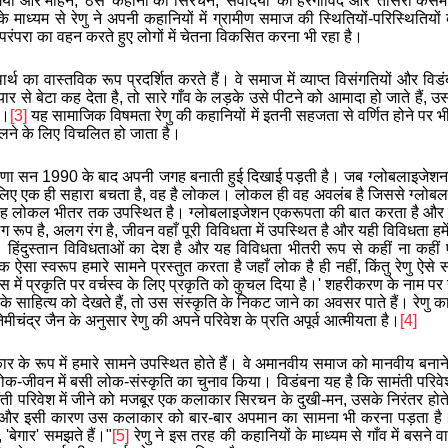
गिया और मोहन, 'ठेस' कहानी का सिरचन, 'संवदिया' का हरगोविंद और 'तीसरी कसम' क
िनके माध्यम से रेणु ने अपनी कहानियों में ग्रामीण समाज की स्थितियों-परिस्थित
और परंपरा का वहन करते हुए लोगों में चेतना विकसित करना भी रहा है।
ार्थ का वास्तविक रूप प्रदर्शित करते हैं।
वे
समाज में व्याप्त विसंगतियों और विड
यार से बेटा कह देता है, तो सारे गाँव के लड़के उसे पीटने को आमादा हो जाते हैं, उ
ै।
[3]
यह सामाजिक विषमता रेणु की कहानियों में इतनी सहजता से वर्णित होने पर
दलने के लिए विचलित हो जाता है।
 सन 1990 के बाद अपनी जगह बनाती हुई दिखाई पड़ती है। जब ग्लोबलाइजेशन क
 लिए एक ही सहारा बचता है, वह है लोकल। लोकल ही वह अवलंब है जिससे ग्लोबल
ें यह लोकल भीतर तक उपस्थित है। ग्लोबलाइजेशन एकरूपता की बात करता है और
अलग रूप है, अलग रंग है, जीवन वहाँ पूरी विविधता में उपस्थित है और यही विविधता
 हिंदुस्तान विविधताओं का देश है और यह विविधता भीतरी रूप से कहीं ना कही
ऐसा स्वरूप हमारे सामने प्रस्तुत करता है जहाँ लोक है ही नहीं, किंतु रेणु ऐसे
 में प्रकृति पर वर्चस्व के लिए प्रकृति को कुचल दिया है।
'
शहरीकरण के नाम पर ग
 साहित्य को देखते हैं
,
तो उस संस्कृति के निकट जाने का अवसर पाते हैं। रेणु का स
नेमीचंद्र जैन के अनुसार रेणु की अपने परिवेश के प्रति अपूर्व आत्मीयता है।
[4]
ार
के
रूप
में हमारे सामने उपस्थित होते हैं। वे
अमानवीय समाज को मानवीय बनाने 
 लोक-जीवन में बसी लोक-संस्कृति का चुनाव किया। विडंबना यह है कि सामंती परिवे
 सामंती परिवेश में जीने को मजबूर एक कलाकार सिरचन के दुखी-मन, उसके निरंतर 
ै और इसी कारण उस कलाकार को बार-बार अपमान का सामना भी करना पड़ता ह
'बेगार' समझते हैं।"
[5]
रेणु ने इस तरह की कहानियों के माध्यम से गाँव में बसने