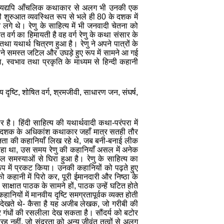
ै यद्यपि आँचलिक कथाकार से
अलग भी उनकी एक
ी शुरुआत व्यवस्थित रूप से भले ही
80
के दशक में
े लगे थे। रेणु के साहित्य में भी जनवादी चेतना को
त वर्ग का हिमायती है वह वर्ग रेणु के कथा संसार के
ा यथार्थ चित्रण हुआ है। रेणु ने अपने पात्रों के
ने समस्त जटिल और उघड़े हुए रूप में सामने आ गई
ा
,
स्वभाव तथा प्रकृति के माध्यम से हिन्दी कहानी
 दृष्टि, शोषित वर्ग, श्रमजीवी, साधारण जन, संघर्ष,
। हिंदी साहित्य की यथार्थवादी कथा-परंपरा में
ं दशक के अधिकांश कथाकार जहाँ मात्र सतही तौर
ीनता की कहानियाँ लिख रहे थे, जब बनी-बनाई लीक
 था, उस समय रेणु की कहानियाँ असल में अनेक
 समस्याओं से घिरा हुआ है। रेणु के साहित्य का
रूप में प्रकट किया।
उनकी कहानियों को पढ़ते हुए
ो कहानी में पिरो कर, पूरी ईमानदारी और निष्ठा के
ाक्षात पाठक के सामने हों, पाठक उन्हें घटित होते
ियों में मानवीय दृष्टि समग्रतापूर्वक व्यक्त होती
े देखते थे- कैसा है यह अजीब लेखक, जो गरीबी की
 गंधों की रसलीला देख सकता है। सौंदर्य को बटोर
ह नहीं, जो सुंदरता को अन्य जीवंत तत्वों से अलग