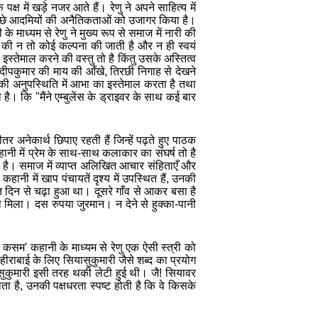
ष में खड़े नजर आते हैं। रेणु ने अपने साहित्य में
 अच्छे आदमियों की अनैतिकताओं को उजागर किया है।
 माध्यम से रेणु ने मुख्य रूप से समाज में नारी की
व की न तो कोई कल्पना की जाती है और न ही स्वयं
इस्तेमाल करने की वस्तु तो है किंतु उसके अस्तित्व
दीपकुमार की माय की आँखे, तिरछी निगाह से देखने
की अनुपस्थिति में आभा का इस्तेमाल करता है तथा
 है।
कि "मैंने एम्बुलेंस के ड्राइवर के साथ कई बार
र अनेकार्थ छिपाए रहती हैं जिन्हें पढ़ते हुए पाठक
ानी में प्रेम के साथ-साथ कलाकार का संघर्ष तो है
ा है। समाज में व्याप्त अलिखित आचार संहिताएँ और
नी में खाप पंचायतें दृश्य में उपस्थित हैं, उनकी
त दिन से चढ़ा हुआ था। दूसरे गाँव से आकर बसा है
 मिला। दस रुपया जुरमान। न देने से हुक्का-पानी
री कसम' कहानी के माध्यम से रेणु एक ऐसी स्त्री को
ि हीराबाई के लिए सियासुकुमारी जैसे शब्द का प्रयोग
सुकुमारी इसी तरह थकी लेटी हुई थी। जै! सियावर
ता है, उनकी पक्षधरता स्पष्ट होती है कि वे किसके