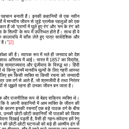
लग पहचान बनाती हैं। इनकी कहानियों से एक नवीन
 में मानवीय जीवन से जुड़े प्रत्येक पहलुओं को एक
ैं जो 'प्राणों में घुले हुए रंग' और 'मन के रंग' को
 शिल्पी' के रूप में उपस्थित होते हैं। साथ ही वे
ालावधि में साँस लेते हुए पात्र सार्वदेशिक और
ं है।"
[2]
्षा की है। व्यापक रूप में भले ही जनवाद को देश
े साथ अस्तित्व में आई। भारत में 1857 का
विद्रोह,
ह साम्राज्यवाद और पूंजीवाद के विरुद्ध था। हिंदी
 थे किन्तु उनमें मानवीय मूल्यों के लिए गहरी आस्था
े लिए हम किसी व्यक्ति या किसी रचना को जनवादी
त्र उस वर्ग से आते हैं, जो श्रमजीवी है तथा निरंतर
भावों से जूझते रहना ही उनका जीवन बन जाता है।
िक और राजनीतिक रूप से बेहद सक्रिय व्यक्ति थे।
ै कि वे अपनी कहानियों में आम व्यक्ति के जीवन की
के कारण इनकी रचनाएँ एक बड़े पाठक वर्ग के बीच
ेगा, उनकी छोटी-छोटी कहानियाँ भी पाठकों को विवश
ना दिखाई पड़ती है, वैसी ही गहन-संवेदना हमें रेणु
की छोटी-छोटी घटनाओं को बड़े ही आत्मीय ढंग से