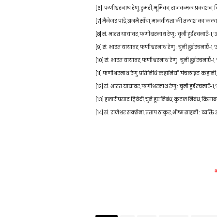
[6]
फणीश्वरनाथ रेणु
,
ठुमरी
,
भूमिका
,
राजकमल प्रकाशन
,
द
[7]
मैनेजर पांडे
,
अनभै
साँ
चा
,
मानवीयता की तलाश का कलात
[8]
सं. भारत यायावर, फणीश्वरनाथ रेणु : चुनी हुई रचनाएँ-1,
[9]
सं. भारत यायावर, फणीश्वरनाथ रेणु : चुनी हुई रचनाएँ-1,
[10]
सं. भारत यायावर, फणीश्वरनाथ रेणु : चुनी हुई रचनाएँ-1,
[11]
फणीश्वरनाथ रेणु
,
प्रतिनिधि कहानियाँ
,
'
पंचलाइट
'
कहानी
,
[12]
सं. भारत यायावर, फणीश्वरनाथ रेणु : चुनी हुई रचनाएँ-
[13]
हजारीप्रसाद द्विवेदी
,
चुने हुए निबंध
,
कुटज निबंध
,
किताबघ
[14]
सं. राजेश्वर सक्सेना
,
प्रताप ठाकुर
,
भीष्म साहनी : व्यक्त
अ