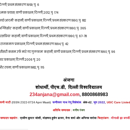
िल्ली
,
प्रथम संस्करण 1959
,
पृ.
6
्मक प्रयास
,
वाणी प्रकाशन
,
दिल्ली
,
2012
,
पृ. 174
 ‘अच्छे आदमी’ कहानी, वाणी प्रकाशन, दिल्ली, प्रथम संस्करण 19
90
,
पृ.
182
 ‘अग्निखोर’ कहानी, वाणी प्रकाशन, दिल्ली, प्रथम संस्करण 19
90
,
पृ. 365
 ‘रसप्रिया’ कहानी, वाणी प्रकाशन, दिल्ली, प्रथम संस्करण 19
90
, पृ. 67-78
राजकमल प्रकाशन
,
दिल्ली
,
प्रथम संस्करण 19
9
4
,
पृ.
42
1, ‘तीसरी कसम उर्फ मारे गए गुलफाम’ कहानी, वाणी प्रकाशन, दिल्ली, प्रथम संस्करण 19
90
,
पृ. 96
र प्रकाशन
,
दिल्ली 2006 पृ. 20
ि और रचना
,
वाणी प्रकाशन 1982
,
पृ. 115
अंजना
शोधार्थी,
पीएच
.
डी
,
दिल्ली
विश्वविद्यालय
234anjana@gmail.com
,
8800868983
पनी माटी
(ISSN 2322-0724 Apni Maati)
फणीश्वर नाथ रेणु विशेषांक
,
अंक-42
,
जून 2022,
UGC Care Listed
अतिथि सम्पादक :
मनीष रंजन
सम्पादन सहयोग
:
प्रवीण कुमार जोशी, मोहम्मद हुसैन डायर, मैना शर्मा और अभिनव सरोवा
चित्रांकन
:
मीनाक्षी झा बनर्ज