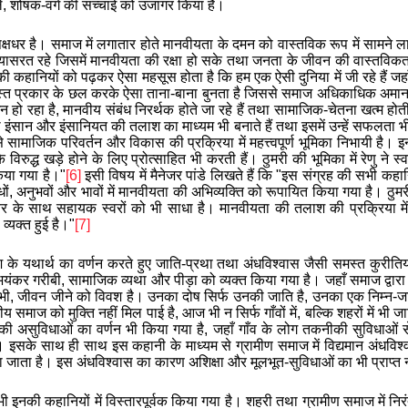
े, शोषक-वर्ग की सच्चाई को उजागर किया है।
े पक्षधर है। समाज में लगातार होते मानवीयता के दमन को वास्तविक रूप में सामने
यासरत रहे जिसमें मानवीयता की रक्षा हो सके तथा जनता के जीवन की वास्तविकता
ी कहानियों को पढ़कर ऐसा महसूस होता है कि हम एक ऐसी दुनिया में जी रहे हैं जहा
मस्त प्रकार के छल करके ऐसा ताना-बाना बुनता है जिससे समाज अधिकाधिक अमान
मन
हो रहा है, मानवीय संबंध निरर्थक होते जा रहे हैं तथा सामाजिक-चेतना खत्म हो
ंसान और इंसानियत की तलाश का माध्यम भी बनाते हैं तथा इसमें उन्हें सफलता भी प
यम से सामाजिक परिवर्तन और विकास की प्रक्रिया में मह
त्त्व
पूर्ण भूमिका निभायी है
विरुद्ध खड़े होने के लिए प्रोत्साहित भी करती हैं। ठुमरी की भूमिका में रेणु ने
किया गया है।"
[6]
इसी विषय में मैनेजर पांडे लिखते हैं कि "इस संग्रह की सभी कह
धों, अनुभवों और भावों में मानवीयता की अभिव्यक्ति को रूपायित किया गया है। ठुमर
स्वर के साथ सहायक स्वरों को भी साधा है। मानवीयता की तलाश की प्रक्रिया मे
व्यक्त हुई है।"
[7]
ेश के यथार्थ का वर्णन करते हुए जाति-प्रथा तथा अंधविश्वास जैसी समस्त कुरीत
कर गरीबी, सामाजिक व्यथा और पीड़ा को व्यक्त किया गया है। जहाँ समाज द्वारा उप
भी
, जीवन जीने को विवश है। उनका दोष सिर्फ उनकी जाति है, उनका एक निम्न-जा
ीय समाज को मुक्ति नहीं मिल पाई है, आज भी न सिर्फ गाँवों में, बल्कि शहरों में 
ी असुविधाओं का वर्णन भी किया गया है, जहाँ गाँव के लोग तकनीकी सुविधाओं से ब
हैं। इसके साथ ही साथ इस कहानी के माध्यम से ग्रामीण समाज में विद्यमान अंधविश्
 जाता है। इस अंधविश्वा
स
का कारण अशिक्षा और मूल
भूत
-सुविधाओं का भी प्राप्त
भी इनकी कहानियों में विस्तारपूर्वक किया गया है। शहरी तथा ग्रामीण समाज में निर