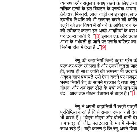
व्यवस्था और संतुलन बनाए रखने के लिए तथा मन
नैतिक मूल्यों के इस विघटन के प्रत्येक आय
ठेकेदार, मिस्त्री, लाल गाड़ी का ड्राइवर, लाल
दयनीय स्थिति को भी उजागर करने की कोशिश क
स्त्री को इस विषय में सोचने के अधिकार व अव
को स्वीकार करना इन अच्छे आदमियों के बस क
पर टकरा जाती हैं।"
[8]
इसका एक और उदाहरण र
आभा के गर्भवती हो जाने पर उसके चरित्र का
सिनेमा हॉल में देखा है..."
[9]
रेणु की कहानियाँ जिन्हें बहुधा प्र
परत-दर-परत खोलता है और उनसे जुड़ता जाता है
ही, साथ ही साथ जाति की समस्या भी उद्घाटि
अदृश्य खाप पंचायतें उसे ऐसा करने पर मजबूर
भ्रष्ट नियतें रेणु के सामने प्रत्यक्ष है तथा र
गोधन, और अब तक टोले के पंचों को पान-सुपा
बंद। आज तक गोधन पंचायत से बाहर है।"
[1
रेणु ने अपनी कहानियों में स्त्री पा
प्रतिष्ठित करते हैं जिसे समाज स्थान नहीं देत
भी करते हैं।
"चेहरा-मोहरा और बोली-बानी दे
रामचन्द्र की जै!... पलटदास के मन में जै-जै
साथ खड़े हैं। यही कारण है कि रेणु अपने विचा