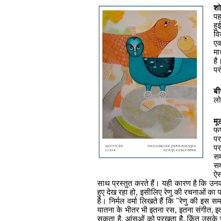
श
पह
हु
वि
एक
मा
है
पर
बी
ल
म
फण
पर
पर
सम
सम
ऐस
साथ प्रस्तुत करते हैं। यही कारण है कि उनकी
हुए देख रहा हो, इसीलिए रेणु की रचनाओं का प
है।
निर्मल वर्मा लिखते हैं कि "रेणु की इस
यातना के भीतर भी इतना रस, इतना संगीत, इत
सकता है, आंसुओं को परखता है, किंतु उसके भ