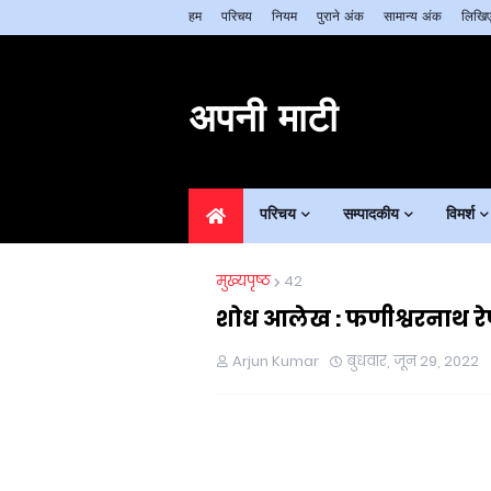
हम
परिचय
नियम
पुराने अंक
सामान्य अंक
लिखिए
अपनी माटी
परिचय
सम्पादकीय
विमर्श
मुख्यपृष्ठ
42
शोध आलेख : फणीश्वरनाथ रे
Arjun Kumar
बुधवार, जून 29, 2022