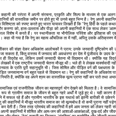
दी कहानी की परंपरा में अपनी संरचना, प्रकृति और शिल्प के माध्यम से एक अ
नियों की वास्तविक जमीन पर होते हुए भी उनसे बहुत भिन्न है। रेणु अपनी कहानियों
शिष्टता को स्पष्ट करते हुए भारत यायावर लिखते हैं कि "रेणु हिंदी के पहले कथाकार ह
और करुणा को, हास-उल्लास और पीड़ा को अपनी कहानियों में एक साथ लेकर 'आत्मा के
 विशेष में करते हैं। पर स्थानीकता या भौगोलिक परिवेश और इतिहास की एक क
 कहा भी गया है कि रेणु का महत्व आँचलिक ता में नहीं, अपितु उसके अतिक्रमण मे
ार की संज्ञा देकर अधिकांश आलोचकों ने प्राय: उनके जनवादी दृष्टिकोण की उपेक
 जा सकता है, किंतु वास्तव में जनवाद की अवधारणा हर देश में पूंजीवाद के उदय क
ा ही विद्रोह था, लेकिन उसमें जनवादी चेतना भी विद्यमान थी। क्योंकि यह विद्रो
े लेखकों में एक राष्ट्रीय जनवादी चेतना मौजूद थी। भले ही वे लेखक मार्क्सवादी नहीं
ानवता के प्रति पूरी सहानुभूति भी। जिस शोषित और पीड़ित वर्ग की पक्षधरता क
पीड़ित जनसामान्य वर्ग बहुत पहले से विद्यमान था। रेणु की कहानियों के अधिकांश पा
नियति है, क्योंकि वह अपने श्रम का वास्तविक मूल्य प्राप्त नहीं कर पाते तथा अ
सामाजिक एवं राजनीतिक जीवन का महत्त्वपूर्ण योग देखने को मिलता है। वे सामाज
ूप से ग्रामीण समाज के जीवन से बहुत गहरे अर्थों में जुड़े हुए थे। यही कारण ह
में सफल रहे हैं
और ग्रामीण भारतीय के इस यथार्थ को इतनी बारीकी से उकेरने 
ेणु की कहानियों में मौजूद भारतीय समाज का जो मूल्यबोध है
वो
कभी पुराना नहीं पड़
र कर देती हैं।
जिस तरह प्रेमचंद की कहानियों में हमें आम जनता को लेकर गहरी संवेद
अपनी कहानियों में शोषित और आम-जन की आशाओं-आकांक्षाओं, दुख-दर्द और जीवन 