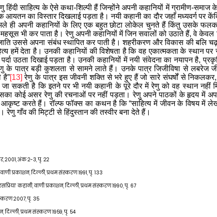
ु हिंदी साहित्य के ऐसे कथा-शिल्पी हैं जिन्होंने अपनी कहानियों में ग्रामीण-समाज
आयतन का विस्तार दिखलाई पड़ता है। नयी कहानी का दौर जहाँ मध्यवर्ग पर केंद्र
 वे भले ही अपनी कहानियों के लिए एक बहुत छोटा लोकेल चुनते हैं किंतु उसके फलक
महसूस भी कर पाता है। रेणु अपनी कहानियों में जिन सवालों को उठाते हैं, वे केव
माज, जाति उससे अपना संबंध स्थापित कर पाती है। शहरीकरण और विकास की बलि चढ
ाहित्य हमें देता है। उनकी कहानियों की विशेषता है कि वह एकात्मकता के स्थान प
 पर्दा उठता दिखाई पड़ता है। उनकी कहानियों में नयी संवेदना का नयापन है, प्रकृ
ं रेणु के पात्र बड़ी कुशलता से सामने लाते हैं। उनके पात्र जिजीविषा से लबरेज जी
 है”
[13]
रेणु के पात्र इस जीवनी शक्ति से भरे हुए हैं जो सारे संघर्षों से निक
 जा सकती है कि इतने पर भी नयी कहानी के पूरे दौर में रेणु को वह स्थान नहीं
सका कोई असर रेणु की रचनाओं पर नहीं पड़ता। रेणु अपने पाठकों के हृदय में अप
 आकृष्ट करते हैं। रॉल्फ फॉक्स का कथन है कि “साहित्य में जीवन के विषय में 
रेणु गाँव की मिट्टी से हिंदुस्तान की तस्वीर बना देते हैं।
बर
,
2001
,
अंक 2
-
3
,
पृ. 22
वाणी प्रकाशन
,
दिल्ली
,
प्रथम संस्करण 1991
,
पृ. 133
‘रसप्रिया’ कहानी, वाणी प्रकाशन, दिल्ली, प्रथम संस्करण 19
90
, पृ. 67
 संस्करण 2007
,
पृ.
35
शन
,
दिल्ली
,
प्रथम संस्करण 1959
,
पृ.
54