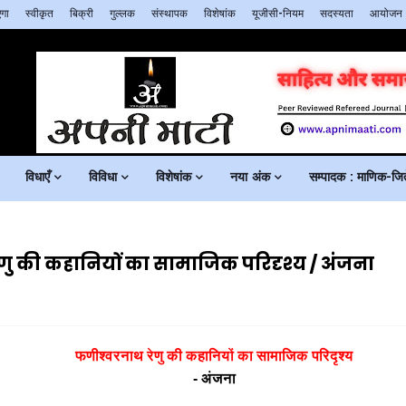
गा
स्वीकृत
बिक्री
गुल्लक
संस्थापक
विशेषांक
यूजीसी-नियम
सदस्यता
आयोजन
विधाएँ
विविधा
विशेषांक
नया अंक
सम्पादक : माणिक-जिते
णु की कहानियों का सामाजिक परिदृश्य / अंजना
फणीश्वरनाथ
रेणु
की
कहानियों
का
सामाजिक
परिदृश्य
- अंजना