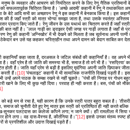
ुष्य के व्यवहार और आचरण को नियंत्रित करने के लिए रेणु नैतिक प्रतिमानों के पक्
ाम को सफलतापूर्वक चित्रित किया है। 'अच्छे आदमी' कहानी में रेणु ने तथाकथित
ा के बेटे आदि सभी का अच्छापन रेणु ने इस कहानी में बेनकाब किया है। इस कहानी के
ी है जहाँ स्त्री को मात्र भोग्या समझा जाता है, तथा उसके स्वतंत्र अस्तित्
सर प्रदान किए जाते हैं। रेणु जीवन के उस यथार्थ का चित्रण करते है जहाँ स्त्री 
ी बात नहीं है।
"लाल गाड़ी का ड्राइवर ऐसी जगह पर गाड़ी लगाता है जहाँ से प्र
ेणु की कहानी 'अग्निखोर' में भी देखने को मिलता है जब सूर्यनाथ अपनी पत्नी 
 ठेकेदार बन उसे यह
कहकर
चरित्रहीन तथा अपने दामन को बेदाग साबित कर देता
ेम की कहानियाँ कहा जाता है, दरअसल वे जटिल संबंधों की कहानियाँ है। वह अपने भीत
। वहाँ प्रेम है तो जाति की समस्या भी है, समाज है तो वर्ग भी है। 'रसप्रिया' कह
त होती है। जाति यहाँ प्रेम से बड़ी है इसलिए मृदंगिया अपनी जाति छिपाकर जीत
 करती हैं।
[10]
'पंचलाइट' कहानी में भी सामाजिक राजनीति दिखाई पड़ती है। इस कहा
ेणु भी उन्हें अपने पाठक के समक्ष रखने से नहीं चूकते।
"पंचों की निगाह पर गोधन बहु
री खाने के लिए भी कुछ नही दिया। परवाह ही नही करता है। बस, पंचों को मौका
1]
त्रों को बड़े मन से रचा है, यही कारण है कि उनके स्त्री पात्र बहुत सबल है। 'तीस
ा, समाज को चुनौती देते हुए रेणु मात्र इस स्त्री को प्रतिष्ठित ही नही करते बल्क
ख-सुनकर पलटदास का कलेजा काँपने लगा; न जाने क्यों। हाँ! रामलीला में सिया 
कार होने लगा। वह दास-वैस्नव है, कीर्तनिया है।"
[12]
इससे उनका मंतव्य स्पष्ट हो
रों से प्रगतिशील और उदात्त दिखाई पड़ते हैं।