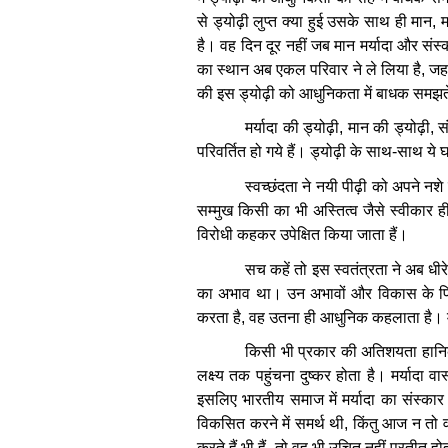
से
ड्योढ़ी
लुप्त
क्या
हुई
उसके
साथ
ही
मान
,
म
है।
वह
दिन
दूर
नहीं
जब
मान
मर्यादा
और
संस्
का
स्थान
अब
एकल
परिवार
ने
ले
लिया
है
,
जहा
की
इस
ड्योढ़ी
को
आधुनिकता
में
बाधक
समझत
मर्यादा
की
ड्योढ़ी
,
मान
की
ड्योढ़ी
,
स
परिवर्तित
हो
गये
हैं।
ड्योढ़ी
के
साथ
-
साथ
ये
घ
स्वच्छंदता
ने
नयी
पीढ़ी
को
अपने
नशे
सम्मुख
किसी
का
भी
अस्तित्व
जैसे
स्वीकार
ह
विरोधी
कहकर
उपेक्षित
किया
जाता
हैं।
सच
कहें
तो
इस
स्वतंत्रता
ने
अब
धीर
का
अभाव
था।
उन
अभावों
और
विकास
के
प
करता
है
,
वह
उतना
ही
आधुनिक
कहलाता
है।
किसी
भी
प्रकार
की
अतिशयता
हान
लक्ष्य
तक
पहुंचना
दुष्कर
होता
है।
मर्यादा
वास
इसलिए
भारतीय
समाज
में
मर्यादा
का
संस्कार
विकसित
करने
में
समर्थ
थी
,
किंतु
आज
न
तो
करते
हैं
भी
हैं
,
तो
वह
भी
उचित
नहीं
प्रतीत
हो