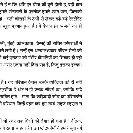
ते
हैं
न
कि
अति
हर
चीज
की
बुरी
होती
है
,
वही
बात
हमारे
संस्कारों
के
प्रतीक
हमारे
खान
-
पान
,
जिसकी
है।
गली
चौराहों
के
ठेलों
से
लेकर
बड़े
-
बड़े
रेस्टोरेंट
ा
बहुत
प्रभाव
हुआ
है।
वे
केवल
इन
व्यंजनों
को
ही
्ली
,
मुंबई
,
कोलकाता
,
चेन्नई
की
रात्रि
परंपराओं
ने
ोने
लगी
है।
उन्हें
इस
अस्वास्थ्यकर
जीवन
शैली
की
ी
कई
प्रकार
की
गंभीर
बीमारियों
का
शिकार
हो
रही
ा
असर
उतना
नहीं
दिख
रहा
है
,
किंतु
इसका
इक्का
-
है।
यह
परिधान
केवल
उनके
व्यक्तित्व
को
ही
नहीं
प्रतीक
है
और
न
ही
उनके
सौंदर्य
का
,
क्योंकि
यदि
लायित
होते।
माना
कि
रूढ़िवादी
सोच
का
परिमार्जन
े
परिधान
जिन्हें
पहन
कर
हम
स्वयं
सहज
महसूस
न
ी
भी
स्तर
तक
गिरने
को
तैयार
हो
गया
है।
नैतिक
,
आगे
रहना
चाहता
है।
इन
प्लेटफॉर्मों
ने
हमारे
युवा
वर्ग