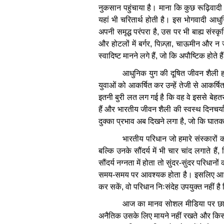
नुकसान
पहुंचाया
है।
माना
कि
कुछ
रूढ़िवादी
यहां
भी
चरितार्थ
होती
है।
इस
भोगवादी
आधु
अपनी
समृद्ध
परंपरा
है
,
उस
पर
भी
बाह्य
संस्कृ
और
होटलों
में
बर्गर
,
पिज़्ज़ा
,
चाऊमीन
और
न
स्वादिष्ट
मानने
लगे
हैं
,
जो
कि
अपौष्टिक
होते
हैं
आधुनिक
युग
की
दूषित
जीवन
शैली
ह
युवाओं
को
आकर्षित
कर
उन्हें
तेजी
से
आकर्षि
इतनी
बुरी
लत
लग
गई
है
कि
वह
वे
इससे
बेहत
हैं
और
भारतीय
जीवन
शैली
की
स्वस्थ
दिनचर्य
दुक्का
प्रभाव
अब
दिखने
लगा
है
,
जो
कि
घात
भारतीय
परिधान
जो
हमारे
संस्कारों
बल्कि
उनके
सौंदर्य
में
भी
चार
चांद
लगाते
हैं
,
सौंदर्य
नग्नता
में
होता
तो
सुंदर
-
सुंदर
परिधानों
समय
-
समय
पर
आवश्यक
होता
है।
इसलिए
आ
कर
सकें
,
वो
परिधान
निःसंदेह
उपयुक्त
नहीं
है
आज
का
मानव
सोशल
मीडिया
पर
छा
अनैतिक
उसके
लिए
मायने
नहीं
रखते
और
किस