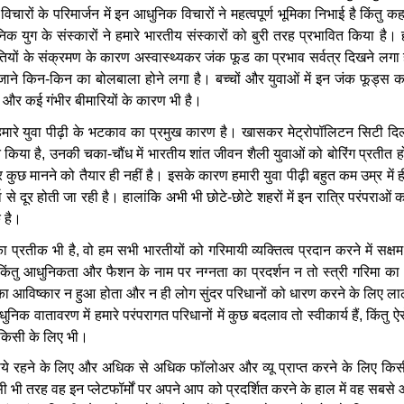
विचारों
के
परिमार्जन
में
इन
आधुनिक
विचारों
ने
महत्वपूर्ण
भूमिका
निभाई
है
किंतु
कह
निक
युग
के
संस्कारों
ने
हमारे
भारतीय
संस्कारों
को
बुरी
तरह
प्रभावित
किया
है।
तियों
के
संक्रमण
के
कारण
अस्वास्थ्यकर
जंक
फूड
का
प्रभाव
सर्वत्र
दिखने
लगा
जाने
किन
-
किन
का
बोलबाला
होने
लगा
है।
बच्चों
और
युवाओं
में
इन
जंक
फूड्स
क
और
कई
गंभीर
बीमारियों
के
कारण
भी
है।
मारे
युवा
पीढ़ी
के
भटकाव
का
प्रमुख
कारण
है।
खासकर
मेट्रोपॉलिटन
सिटी
दिल
त
किया
है
,
उनकी
चका
-
चौंध
में
भारतीय
शांत
जीवन
शैली
युवाओं
को
बोरिंग
प्रतीत
ह
र
कुछ
मानने
को
तैयार
ही
नहीं
है।
इसके
कारण
हमारी
युवा
पीढ़ी
बहुत
कम
उम्र
में
ह
ा
से
दूर
होती
जा
रही
है।
हालांकि
अभी
भी
छोटे
-
छोटे
शहरों
में
इन
रात्रि
परंपराओं
क
क
है।
का
प्रतीक
भी
है
,
वो
हम
सभी
भारतीयों
को
गरिमायी
व्यक्तित्व
प्रदान
करने
में
सक्षम
किंतु
आधुनिकता
और
फैशन
के
नाम
पर
नग्नता
का
प्रदर्शन
न
तो
स्त्री
गरिमा
का
का
आविष्कार
न
हुआ
होता
और
न
ही
लोग
सुंदर
परिधानों
को
धारण
करने
के
लिए
ला
धुनिक
वातावरण
में
हमारे
परंपरागत
परिधानों
में
कुछ
बदलाव
तो
स्वीकार्य
हैं
,
किंतु
ऐस
किसी
के
लिए
भी।
ये
रहने
के
लिए
और
अधिक
से
अधिक
फॉलोअर
और
व्यू
प्राप्त
करने
के
लिए
किस
ी
भी
तरह
वह
इन
प्लेटफॉर्मों
पर
अपने
आप
को
प्रदर्शित
करने
के
हाल
में
वह
सबसे