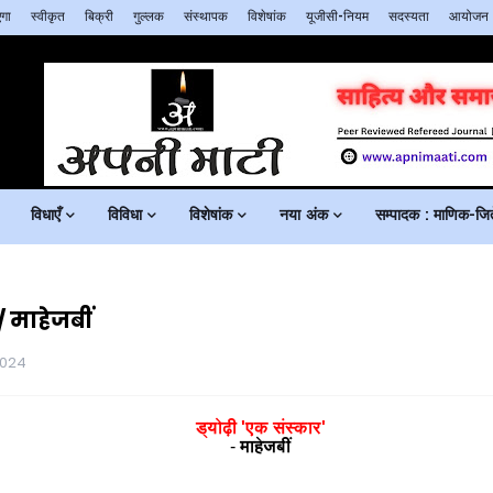
गा
स्वीकृत
बिक्री
गुल्लक
संस्थापक
विशेषांक
यूजीसी-नियम
सदस्यता
आयोजन
विधाएँ
विविधा
विशेषांक
नया अंक
सम्पादक : माणिक-जिते
/ माहेजबीं
2024
ड्योढ़ी 'एक संस्कार'
-
माहेजबीं