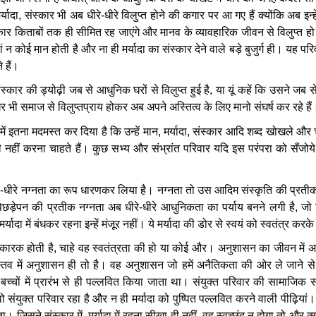
र्यादा
,
संस्कार
भी
अब
धीरे
-
धीरे
विलुप्त
होने
की
कगार
पर
आ
गए
हैं
क्योंकि
अब
इन्हे
कार
किताबों
तक
ही
सीमित
रह
जाएंगे
और
मानव
के
व्यावहारिक
जीवन
से
विलुप्त
हो
ं
न
कोई
मान
होती
है
और
ना
ही
मर्यादा
का
संस्कार
देने
वाले
बड़े
बुजुर्ग
ही।
यह
परि
े
हैं।
ंस्कार
की
ड्योढ़ी
जब
से
आधुनिक
घरों
से
विलुप्त
हुई
है
,
या
यूं
कहें
कि
उसने
जब
स
र
भी
समाज
से
विलुप्तप्राय
होकर
अब
अपने
अस्तित्व
के
लिए
मानो
संघर्ष
कर
रहे
है
में
इतना
मदमस्त
कर
दिया
है
कि
उन्हें
मान
,
मर्यादा
,
संस्कार
आदि
शब्द
खोखले
और
ी
नहीं
करना
चाहते
हैं।
कुछ
सभ्य
और
संभ्रांत
परिवार
यदि
इस
परंपरा
को
सँजोये
े
-
धीरे
नग्नता
का
रूप
धारणकर
लिया
है।
नग्नता
तो
उस
आदिम
संस्कृति
की
प्रती
िछड़ेपन
की
प्रतीक
नग्नता
अब
धीरे
-
धीरे
आधुनिकता
का
पर्याय
बनने
लगी
है
,
जो
मर्यादा
में
बंधकर
रहना
इन्हें
मंजूर
नहीं।
ये
मर्यादा
की
डोर
से
स्वयं
को
स्वतंत्र
करके
िकारक
होती
है
,
चाहे
वह
स्वतंत्रता
की
हो
या
कोई
और।
अनुशासन
का
जीवन
में
अ
्तव
में
अनुशासन
ही
तो
है।
वह
अनुशासन
जो
हमें
अनैतिकता
की
ओर
ले
जाने
से
बच्चों
में
प्रारंभ
से
ही
पल्लवित
किया
जाता
था।
संयुक्त
परिवार
की
सामाजिक
स
वो
संयुक्त
परिवार
रहा
है
और
न
ही
मर्यादा
को
पुष्पित
पल्लवित
करने
वाली
पीढ़ियां।
ता।
जिसने
संस्कार
में
,
मर्यादा
में
रहना
सीखा
ही
नहीं
,
वह
स्वच्छंद
न
होगा
तो
और
क्