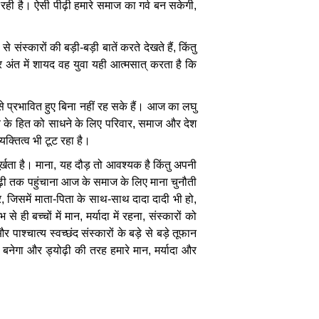
रही
है।
ऐसी
पीढ़ी
हमारे
समाज
का
गर्व
बन
सकेगी
,
से
संस्कारों
की
बड़ी
-
बड़ी
बातें
करते
देखते
हैं
,
किंतु
र
अंत
में
शायद
वह
युवा
यही
आत्मसात्
करता
है
कि
े
प्रभावित
हुए
बिना
नहीं
रह
सके
हैं।
आज
का
लघु
व
के
हित
को
साधने
के
लिए
परिवार
,
समाज
और
देश
्यक्तित्व
भी
टूट
रहा
है।
र्खता
है।
माना
,
यह
दौड़
तो
आवश्यक
है
किंतु
अपनी
़ी
तक
पहुंचाना
आज
के
समाज
के
लिए
माना
चुनौती
र
,
जिसमें
माता
-
पिता
के
साथ
-
साथ
दादा
दादी
भी
हो
,
्भ
से
ही
बच्चों
में
मान
,
मर्यादा
में
रहना
,
संस्कारों
को
और
पाश्चात्य
स्वच्छंद
संस्कारों
के
बड़े
से
बड़े
तूफान
बनेगा
और
ड्योढ़ी
की
तरह
हमारे
मान
,
मर्यादा
और