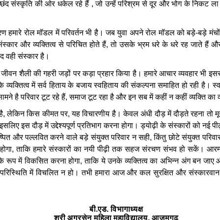
्छंद
संस्कृति
की
ओर
धकेल
रहे
हैं
,
जो
उन्हें
परिश्रम
से
दूर
और
भोग
के
निकट
ला
रण
हमारे
रोल
मॉडल
में
परिवर्तन
भी
है।
जब
युवा
अपने
रोल
मॉडल
को
बड़े
-
बड़े
मंचों
ंस्कार
और
व्यक्तित्व
से
परिचित
होते
हैं
,
तो
उसके
भ्रम
धरे
के
धरे
रह
जाते
हैं
औ
यद
वही
संस्कार
है।
जीवन
शैली
की
गहरी
जड़ों
पर
कड़ा
प्रहार
किया
है।
हमारे
आचार
व्यवहार
भी
इसस
के
व्यक्तित्व
में
सर्व
हिताय
के
बजाय
स्वहिताय
की
संकल्पना
समाहित
हो
रही
है।
स्
सामने
है
परिवार
टूट
रहे
हैं
,
समाज
टूट
रहा
है
और
इन
सब
में
कहीं
न
कहीं
व्यक्ति
का
व
है
,
लेकिन
किस
कीमत
पर
,
यह
विचारणीय
है।
केवल
अंधी
दौड़
में
दौड़ते
रहना
तो
मू
इसलिए
इस
दौड़
में
उद्देश्यपूर्ण
प्रतिभाग
करना
होगा।
ड्योढ़ी
के
संस्कारों
को
नई
पीढ
ष्पित
और
पल्लवित
करने
वाले
बड़े
संयुक्त
परिवार
न
सही
,
किंतु
छोटे
संयुक्त
परिवा
होगा
,
ताकि
हमारे
संस्कारों
का
नयी
पीढ़ी
तक
सहज
संरचण
संभव
हो
सकें।
आरम
के
रूप
में
विकसित
करना
होगा
,
ताकि
ये
उनके
व्यक्तित्व
का
अभिन्न
अंग
बन
जाए
परिस्थिति
में
विचलित
न
हो।
तभी
हमारा
आज
और
कल
सुरक्षित
और
संस्कारवान
बी
.
एड
.
विभागाध्यक्ष
श्री
अग्रसेन
महिला
महाविद्यालय
,
आजमगढ़