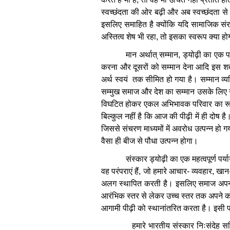
स्वच्छंदता
की
ओर
बढ़ी
और
अब
स्वच्छंदता
से
इसलिए
समाहित
है
क्योंकि
यदि
सामाजिक
सं
अस्तित्व
शेष
भी
रहा
,
तो
इसका
स्वरूप
क्या
हो
मान
अर्थात्
सम्मान
,
ड्योढ़ी
का
एक
प
करना
और
दूसरों
को
सम्मान
देना
आदि
इस
शब
अर्थ
स्वयं
तक
सीमित
हो
गया
है।
सम्मान
व्य
सम्मुख
समाज
और
देश
का
सम्मान
उसके
लिए
विघटित
होकर
एकल
अभिभावक
परिवार
का
र
बिल्कुल
नहीं
है
कि
आज
की
पीढ़ी
में
ही
दोष
है
जिससे
संचरण
माध्यमों
में
अवरोध
उत्पन्न
हो
ग
वैसा
ही
बीज
से
पौधा
उत्पन्न
होगा।
संस्कार
ड्योढ़ी
का
एक
महत्वपूर्ण
पर्य
वह
परंपराएं
हैं
,
जो
हमारे
आचार
-
व्यवहार
,
खान
अलग
स्थापित
करती
है।
इसलिए
समाज
अप
आरंभिक
स्तर
से
लेकर
उच्च
स्तर
तक
अपने
क
आगामी
पीढ़ी
को
स्थानांतरित
करता
है।
इसी
हमारे
भारतीय
संस्कार
निःसंदेह
सद