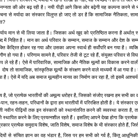
नग्नता
की
ओर
बढ़
रही
है।
नयी
पीढ़ी
आगे
किस
ओर
बढ़ेगी
यह
कल्पना
करने
से
रचना
से
मर्यादा
का
संस्कार
विलुप्त
हो
जाए
तो
डर
है
कि
सामाजिक
नैतिकता
,
साम
गा
?
र्याय
मान
से
भी
लिया
जाता
है।
जिसका
अर्थ
खुद
को
प्रतिष्ठित
करना
है
अर्थात्
स
्द
में
निहित
है।
मान
का
अर्थ
परिवार
के
सम्मान
,
समाज
के
सम्मान
और
देश
के
सम्
क्ति
केंद्रित
होकर
रह
गया
और
उसका
अपना
स्वार्थ
ही
सर्वोपरि
बन
गया
है।
व्यक्
गौण
हो
गया
है।
परिणाम
सामने
है
,
परिवार
तेजी
से
टूट
रहे
हैं
,
संयुक्त
परिवार
से
विघ
ूप
ले
रहे
हैं।
ऐसे
में
पारिवारिक
,
सामाजिक
और
नैतिक
मूल्यों
का
विकास
करने
वाल
।
दोष
तो
सामाजिक
,
सांस्कृतिक
मूल्यों
के
संरक्षण
करने
वाले
माध्यमों
में
आ
गया
है।
या
है।
ऐसे
में
यदि
अब
समाज
मूल्यहीन
मानव
का
निर्माण
कर
रहा
है
,
तो
इसमें
आश्चर्य
ाय
है
,
जो
प्रत्येक
भारतीयों
की
अमूल्य
धरोहर
है
,
जिसको
संजोए
रखना
हम
सभी
का
क
-
पान
,
रहन
-
सहन
,
परिधानों
के
द्वारा
हम
भारतीयों
में
परिरक्षित
होती
है।
ये
संस्कार
ए
नी
नवीन
पीढ़ियों
तक
इन
संस्कारों
को
स्थानांतरित
करने
की
व्यवस्था
करता
है
,
त
ो
स्थापित
करने
के
लिए
प्रयत्नशील
रहते
हैं।
इसलिए
आपने
देखा
होगा
कि
प्रत्येक
प्रकार
प्रत्येक
समुदाय
विशेष
,
जाति
विशेष
,
समाज
विशेष
के
भी
संस्कार
होते
हैं
,
जिस
ियों
से
संचित
ज्ञान
का
वह
भंडार
है
,
जिस
पर
हम
सभी
को
गर्व
है
,
किंतु
आधुनिक