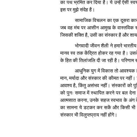
का
पथ
भ्रमित
कर
दिया
है।
ये
उन्हें
ऐसी
स्वच
इस
पर
मुझे
संदेह
है।
सामाजिक
विचलन
का
एक
दूसरा
का
जब
वह
मंच
पर
आसीन
आमुख
के
वास्तविक
स
जिसकी
शक्ति
है
,
उसी
का
संस्कार
है
और
शा
भोगवादी
जीवन
शैली
ने
हमारे
भारतीय
मानव
स्व
तक
केंद्रित
होकर
रह
गया
है।
उस
के
हित
की
तिलांजलि
दी
जा
रही
है।
परिणाम
आधुनिक
युग
में
विकास
तो
आवश्यक
मान
,
मर्यादा
और
संस्कार
की
कीमत
पर
नहीं।
आवश्य
है
,
किंतु
असंभव
नहीं।
संस्कारों
को
पु
को
पुनः
समाज
में
स्थापित
करने
पर
बल
देना
आत्मसात
करना
,
उनके
सहज
स्वभाव
के
अंग
का
सामना
ये
डटकर
कर
सकें
और
किसी
भी
संस्कार
भी
विलुप्तप्राय
नहीं
होंगे।