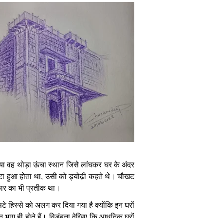
या
वह
थोड़ा
ऊंचा
स्थान
जिसे
लांघकर
घर
के
अंदर
टा
हुआ
होता
था
,
उसी
को
ड्योढ़ी
कहते
थे।
चौखट
कार
का
भी
प्रतीक
था।
टे
हिस्से
को
अलग
कर
दिया
गया
है
क्योंकि
इन
घरों
न
भाग
ही
होते
हैं।
विडंबना
देखिए
कि
आधुनिक
घरों