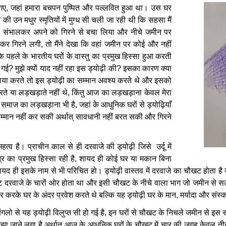
गए
,
जहां
हमारा
बचपन
पुष्पित
और
पल्लवित
हुआ
था।
उस
घर
न
की
उन
मधुर
स्मृतियों
में
मुग्ध
सी
चली
जा
रही
थी
कि
सहसा
मैं
ो
संभालकर
अपने
को
गिरने
से
बचा
लिया
और
नीचे
जमीन
पर
ाकर
गिरने
लगी
,
तो
मैंने
देखा
कि
वहां
जमीन
पर
कोई
और
नहीं
कि
पहले
के
भारतीय
घरों
के
वास्तु
का
प्रमुख
हिस्सा
हुआ
करती
गई
?
मुझे
क्यों
याद
नहीं
रहा
इस
ड्योढ़ी
की
?
इसका
कारण
क्या
ाया
करते
तो
इस
ड्योढ़ी
का
सम्मान
अवश्य
करते
थे
और
इसको
रते
या
लड़खड़ाते
नहीं
थे
,
किंतु
आज
का
लड़खड़ाना
केवल
मेरा
समाज
का
लड़खड़ाना
भी
है
,
जहां
के
आधुनिक
घरों
से
ड्योढ़ियाँ
म्मान
नहीं
कर
सकी
अर्थात्
सावधानी
नहीं
बरत
सकी
और
गिरने
महत्व
है।
प्राचीन
काल
से
ही
दरवाजे
की
ड्योढ़ी
जिसे
उर्दू
में
्र
का
प्रमुख
हिस्सा
रही
है
,
शायद
ही
कोई
घर
या
मकान
बिना
ायद
ही
इसके
नाम
से
भी
परिचित
हो।
ड्योढ़ी
वास्तव
में
दरवाजे
का
चौखट
होता
है
ट
दरवाजे
के
चारों
ओर
होता
था
और
इसी
चौखट
के
नीचे
वाला
भाग
जो
जमीन
से
स
ार
करके
घर
के
अंदर
प्रवेश
करते
थे
बल्कि
यह
ड्योढ़ी
घर
के
मान
,
मर्यादा
और
संस्
बंगलो
से
यह
ड्योढ़ी
विलुप्त
सी
हो
गई
है
,
इन
घरों
से
चौखट
के
निचले
जमीन
से
इस
स
झा
जाने
लगा
है
अर्थात्
आज
के
आधुनिक
घरों
के
चौखट
में
चार
की
जगह
केवल
ती