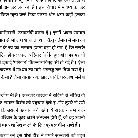
भी
अब
डर
लग
रहा
है।
इस
विचार
में
भविष्य
का
डर
ाजिक
मूल्य
कैसे
टिक
पाएगा
और
अगर
कहीं
इसका
्वाभिमानी
,
स्वावलंबी
बनना
है।
इसमें
अपना
सम्मान
मान
से
भी
लगाया
जाता
था
,
किंतु
वर्तमान
में
मान
का
ति
के
स्व
का
सम्मान
इतना
बड़ा
हो
गया
है
कि
उसके
टित
होकर
एकल
परिवार
निर्मित
हुए
और
अब
यह
भी
ी
इकाई
‘
परिवार
’
किंकर्तव्यविमूढ़
सी
हो
गई
है।
ऐसा
वास्तव
में
माध्यम
का
मार्ग
अवरुद्ध
कर
दिया
गया
है।
कैसा
?
जैसा
वातावरण
,
खाद
,
पानी
,
प्रकाश
मिलेगा
र्तव्य
भी
है।
संस्कार
वास्तव
में
सदियों
से
संचित
वो
क
समाज
विशेष
को
पहचान
देती
है
और
दूसरे
से
उसे
ाकि
उसकी
पहचान
बनी
रहे।
ये
संस्कार
समाज
के
परिवार
के
कुछ
अपने
संस्कार
होते
हैं
,
जो
वह
अपनी
े
वह
स्थापित
करने
के
लिए
प्रयत्नशील
रहते
हैं।
ीकरण
की
इस
अंधी
दौड़
ने
हमारे
संस्कारों
को
बहुत