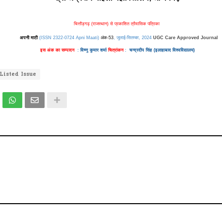
चित्तौड़गढ़ (राजस्थान) से प्रकाशित त्रैमासिक पत्रिका
अपनी माटी
(ISSN 2322-0724 Apni Maati)
अंक-53
, जुलाई-सितम्बर, 2024
UGC Care Approved Journal
इस अंक का सम्पादन
:
विष्णु कुमार शर्मा
चित्रांकन
:
चन्द्रदीप सिंह
(इलाहाबाद विश्वविद्यालय)
Listed Issue