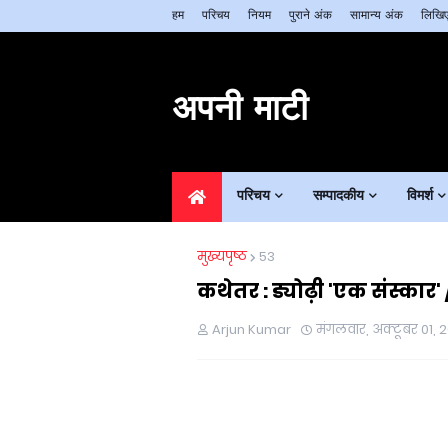
हम
परिचय
नियम
पुराने अंक
सामान्य अंक
लिखिए
अपनी माटी
परिचय
सम्पादकीय
विमर्श
मुख्यपृष्ठ
53
कथेतर : ड्योढ़ी 'एक संस्कार' 
Arjun Kumar
मंगलवार, अक्टूबर 01, 