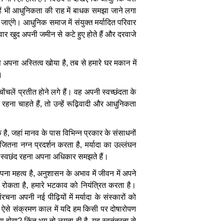
ं
भी
आधुनिकता
की
राह
में
बाधक
समझा
जाने
लगा
जाएंगे।
आधुनिक
समाज
में
संयुक्त
मर्यादित
परिवार
वार
खुद
अपनी
जमीन
से
कटे
हुए
होते
हैं
और
दरवाजे
े
अपना
अस्तित्व
खोया
है
,
तब
से
हमारे
घर
मकान
में
ं।
चोंचलें
प्रतीत
होने
लगे
हैं।
वह
अपनी
स्वच्छंदता
के
रहना
चाहते
हैं
,
तो
उन्हें
रूढ़िवादी
और
आधुनिकता
क
है
,
जहां
मानव
के
पास
विभिन्न
प्रकार
के
संसाधनों
जितना
नग्न
प्रदर्शन
करता
है
,
मर्यादा
का
उल्लंघन
स्वछंद
रहना
अपना
अधिकार
समझते
हैं।
पना
महत्व
है
,
अनुशासन
के
अभाव
में
जीवन
में
अपने
रोकता
है
,
हमारे
भटकाव
को
नियंत्रित
करता
है।
ंरचना
अपनी
नई
पीढ़ियों
में
मर्यादा
के
संस्कारों
को
ऐसे
संक्रमण
काल
में
यदि
हम
किसी
पर
दोषारोपण
या
होगा
?
किंतु
भय
तो
लगता
ही
है
,
यह
स्वतंत्रता
से