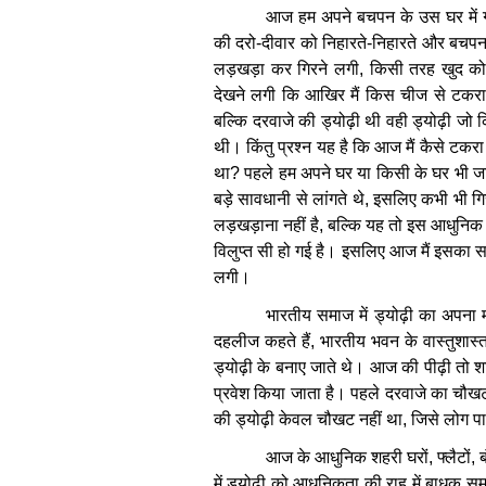
आज
हम
अपने
बचपन
के
उस
घर
में
की
दरो
-
दीवार
को
निहारते
-
निहारते
और
बचप
लड़खड़ा
कर
गिरने
लगी
,
किसी
तरह
खुद
क
देखने
लगी
कि
आखिर
मैं
किस
चीज
से
टकर
बल्कि
दरवाजे
की
ड्योढ़ी
थी
वही
ड्योढ़ी
जो
थी।
किंतु
प्रश्न
यह
है
कि
आज
मैं
कैसे
टकरा
था
?
पहले
हम
अपने
घर
या
किसी
के
घर
भी
ज
बड़े
सावधानी
से
लांगते
थे
,
इसलिए
कभी
भी
गि
लड़खड़ाना
नहीं
है
,
बल्कि
यह
तो
इस
आधुनिक
विलुप्त
सी
हो
गई
है।
इसलिए
आज
मैं
इसका
स
लगी।
भारतीय
समाज
में
ड्योढ़ी
का
अपना
दहलीज
कहते
हैं
,
भारतीय
भवन
के
वास्तुशास्त
ड्योढ़ी
के
बनाए
जाते
थे।
आज
की
पीढ़ी
तो
श
प्रवेश
किया
जाता
है।
पहले
दरवाजे
का
चौख
की
ड्योढ़ी
केवल
चौखट
नहीं
था
,
जिसे
लोग
प
आज
के
आधुनिक
शहरी
घरों
,
फ्लैटों
,
में
ड्योढ़ी
को
आधुनिकता
की
राह
में
बाधक
सम