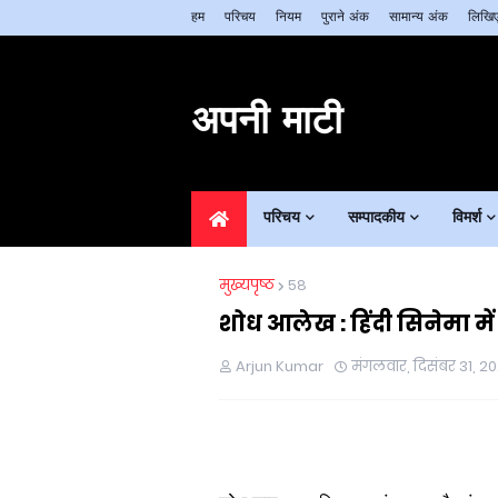
हम
परिचय
नियम
पुराने अंक
सामान्य अंक
लिखिए
अपनी माटी
परिचय
सम्पादकीय
विमर्श
मुख्यपृष्ठ
58
शोध आलेख : हिंदी सिनेमा म
Arjun Kumar
मंगलवार, दिसंबर 31, 2