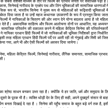
र के सबसे सशक्त माध्यम के तौर पर फिल्म का प्रभाव जनता पर
सर्वाधिक पड़ा है
े विकास, सिनेमाई नारीवाद के प्रक्षेप पथ और लिंग भूमिकाओं की सामाजिक
धारणाओं मे
सिक रूप से, भारतीय सिनेमा ने मुख्य रूप से महिलाओं को रूढ़िवादी भूमिकाओं मे
र धकेल दिया जाता है या उन्हें महज कथानक उपकरणों के रूप में प्रस्तुत किया जात
रित फिल्मों में नायिकाओं के चित्रण की ओर ध्यान देने योग्य बदलाव आया है जो महिल
कता देते हैं। अकादमिक साहित्य और फिल्म आलोचना दोनों पर आधारित, यह अध्यय
सामाजिक परिवर्तन की वकालत करने में महिला केंद्रित सिनेमा की परिवर्तनकार
 ने नायिका प्रधान हिंदी फिल्मों में जो नायिकाओं की भूमिका निर्देशकों द्वारा निर्धारि
सी तरह महिला प्रधान हिंदी फिल्में पर्दे पर आती रही तो गंगुबाई और मिमी को जि
ित किया गया, आगे भी और ऐसी फिल्मों को अवसर दिया जायेगा।
मा, महिला केंद्रित फिल्में, सिनेमाई नारीवाद, लैंगिक समानता, सामाजिक प्रभाव
ंसी।
 का श्रेष्ठ साधन बनकर उभर रहा है। क्योंकि ये हर जाति,
धर्म और समुदाय के लि
सरे के पूरक भी है। व्यक्ति थोड़ी देर के लिए ही सही, अपने दुखपूर्ण संसार से
र्पण बनता दिखाई दे रहा है । सिनेमा की पहुँच समाज के बहुत बड़े वर्ग तक है