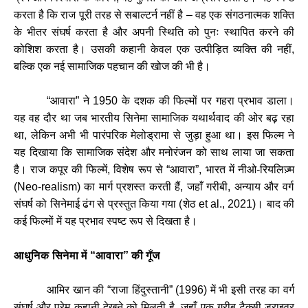
करता
है
कि
राज
पूरी
तरह
से
सबाल्टर्न
नहीं
है
–
वह
एक
संगठनात्मक
शक्ति
के
भीतर
संघर्ष
करता
है
और
अपनी
स्थिति
को
पुनः
स्थापित
करने
की
कोशिश
करता
है।
उसकी
कहानी
केवल
एक
उत्पीड़ित
व्यक्ति
की
नहीं
,
बल्कि
एक
नई
सामाजिक
पहचान
की
खोज
की
भी
है।
“
आवारा
”
ने
1950
के
दशक
की
फिल्मों
पर
गहरा
प्रभाव
डाला।
यह
वह
दौर
था
जब
भारतीय
सिनेमा
सामाजिक
यथार्थवाद
की
ओर
बढ़
रहा
था
,
लेकिन
अभी
भी
पारंपरिक
मेलोड्रामा
से
जुड़ा
हुआ
था।
इस
फिल्म
ने
यह
दिखाया
कि
सामाजिक
संदेश
और
मनोरंजन
को
साथ
लाया
जा
सकता
है।
राज
कपूर
की
फिल्में
,
विशेष
रूप
से
“
आवारा
”,
भारत
में
नीओ
-
रियलिज़्म
(Neo-realism)
का
मार्ग
प्रशस्त
करती
हैं
,
जहाँ
गरीबी
,
अन्याय
और
वर्ग
संघर्ष
को
सिनेमाई
ढंग
से
प्रस्तुत
किया
गया
(
शेठ
et al., 2021)
।
बाद
की
कई
फिल्मों
में
यह
प्रभाव
स्पष्ट
रूप
से
दिखता
है।
आधुनिक
सिनेमा
में
“
आवारा
”
की
गूँज
आमिर
खान
की
“
राजा
हिंदुस्तानी
” (1996)
में
भी
इसी
तरह
का
वर्ग
संघर्ष
और
प्रेम
कहानी
देखने
को
मिलती
है
,
जहाँ
एक
गरीब
टैक्सी
ड्राइवर