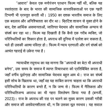
"
आवारा
"
केवल
एक
मनोरंजन
प्रधान
फिल्म
नहीं
थी
,
बल्कि
यह
स्वतंत्रता
के
बाद
के
भारत
की
सामाजिक
वास्तविकताओं
पर
एक
गहरी
टिप्पणी
भी
प्रस्तुत
करती
थी।
1950
का
दशक
भारतीय
समाज
के
लिए
एक
बदलाव
और
अनिश्चितता
का
दौर
था।
ब्रिटिश
शासन
से
मुक्त
होने
के
बाद
,
देश
आर्थिक
असमानताओं
,
जातिगत
भेदभाव
और
सामाजिक
अन्याय
से
संघर्ष
कर
रहा
था।
फिल्म
यह
दिखाती
है
कि
कैसे
एक
गरीब
व्यक्ति
,
जो
परिस्थितियों
का
शिकार
होता
है
,
अपराध
की
दुनिया
में
प्रवेश
कर
सकता
है
,
भले
ही
उसकी
आत्मा
पवित्र
हो।
फिल्म
में
न्याय
प्रणाली
और
वर्ग
संघर्ष
को
अत्यंत
गहराई
से
उकेरा
गया
है।
न्यायाधीश
रघुनाथ
का
यह
मानना
कि
"
अपराधी
का
बेटा
भी
अपराधी
बनेगा
",
उस
समय
के
समाज
में
व्याप्त
विचारधारा
को
प्रतिबिंबित
करता
है
,
जहाँ
वर्गीय
पूर्वाग्रह
और
सामाजिक
भेदभाव
बहुत
आम
थे।
राज
का
संघर्ष
इसी
सोच
के
खिलाफ
था
,
जहाँ
वह
यह
साबित
करना
चाहता
था
कि
अपराधी
परिस्थितियों
के
कारण
बनते
हैं
,
न
कि
जन्म
से।
फिल्म
में
नैतिकता
और
परिस्थितिजन्य
अपराध
का
भी
गहरा
विश्लेषण
किया
गया
है
(
बनर्जी
,
2023)
।
राज
के
अपराध
की
राह
पर
चलने
का
मुख्य
कारण
उसकी
गरीबी
और
समाज
की
असंवेदनशीलता
थी
,
न
कि
उसका
मूल
स्वभाव।
यह
सवाल