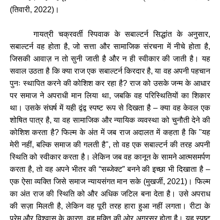
(
तिवारी
, 2022)
।
गायत्री
चक्रवर्ती
स्पिवाक
के
सबाल्टर्न
सिद्धांत
के
अनुसार
,
सबाल्टर्न
वह
होता
है
,
जो
सत्ता
और
सामाजिक
संरचना
में
नीचे
होता
है
,
जिसकी
आवाज़
न
तो
सुनी
जाती
है
और
न
ही
स्वीकार
की
जाती
है।
यह
सवाल
उठता
है
कि
क्या
राज
एक
सबाल्टर्न
किरदार
है
,
या
वह
अपनी
पहचान
पुनः
स्थापित
करने
की
कोशिश
कर
रहा
है
?
राज
को
उसके
जन्म
के
आधार
पर
समाज
ने
अपराधी
मान
लिया
था
,
जबकि
वह
परिस्थितियों
का
शिकार
था।
उसके
संघर्ष
में
यही
द्वंद्व
स्पष्ट
रूप
से
दिखता
है
–
क्या
वह
केवल
एक
शोषित
पात्र
है
,
या
वह
सामाजिक
और
न्यायिक
व्यवस्था
को
चुनौती
देने
की
कोशिश
करता
है
?
फिल्म
के
अंत
में
जब
राज
अदालत
में
कहता
है
कि
"
यह
मेरी
नहीं
,
बल्कि
समाज
की
गलती
है
",
तो
वह
एक
सबाल्टर्न
की
तरह
अपनी
स्थिति
को
स्वीकार
करता
है।
लेकिन
जब
वह
कानून
के
सामने
आत्मसमर्पण
करता
है
,
तो
वह
अपने
भीतर
की
“
सब्जेक्ट
”
बनने
की
इच्छा
भी
दिखाता
है
–
एक
ऐसा
व्यक्ति
जिसे
समाज
न्यायसंगत
मान
सके
(
मुखर्जी
, 2021)
।
फिल्म
का
अंत
राज
की
स्थिति
को
और
अधिक
जटिल
बना
देता
है।
उसे
अपराध
की
सज़ा
मिलती
है
,
लेकिन
वह
पूरी
तरह
हारा
हुआ
नहीं
लगता।
रीटा
के
प्रेम
और
विश्वास
के
कारण
,
वह
मुक्ति
की
ओर
अग्रसर
होता
है।
यह
स्पष्ट