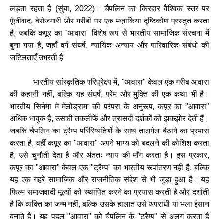
लड़ता
रहता
है
(
सुंया
, 2022)
।
चैपलिन
का
किरदार
वैश्विक
स्तर
पर
पूँजीवाद
,
बेरोजगारी
और
गरीबी
पर
एक
मज़ाकिया
दृष्टिकोण
प्रस्तुत
करता
है
,
जबकि
कपूर
का
"
आवारा
"
विशेष
रूप
से
भारतीय
सामाजिक
संरचना
में
बुना
गया
है
,
जहाँ
वर्ग
संघर्ष
,
न्यायिक
अन्याय
और
पारिवारिक
संबंधों
की
जटिलताएँ
उभरती
हैं।
भारतीय
सांस्कृतिक
परिप्रेक्ष्य
में
, "
आवारा
"
केवल
एक
गरीब
आवारा
की
कहानी
नहीं
,
बल्कि
यह
संघर्ष
,
प्रेम
और
मुक्ति
की
एक
कथा
भी
है।
भारतीय
सिनेमा
में
मेलोड्रामा
की
परंपरा
के
अनुरूप
,
कपूर
का
"
आवारा
"
अधिक
भावुक
है
,
उसकी
तकलीफें
और
त्रासदी
दर्शकों
को
झकझोर
देती
हैं।
जबकि
चैपलिन
का
ट्रैम्प
परिस्थितियों
के
साथ
तालमेल
बैठाने
का
प्रयास
करता
है
,
वहीं
कपूर
का
"
आवारा
"
अपने
भाग्य
को
बदलने
की
कोशिश
करता
है
,
उसे
चुनौती
देता
है
और
अंततः
न्याय
की
माँग
करता
है।
इस
प्रकार
,
कपूर
का
"
आवारा
"
केवल
एक
"
ट्रैम्प
"
का
भारतीय
रूपांतरण
नहीं
है
,
बल्कि
यह
एक
गहरे
सामाजिक
और
राजनीतिक
संदेश
से
भी
जुड़ा
हुआ
है।
यह
फिल्म
समाजवादी
मूल्यों
को
स्थापित
करने
का
प्रयास
करती
है
और
दर्शाती
है
कि
व्यक्ति
का
जन्म
नहीं
,
बल्कि
उसके
हालात
उसे
अपराधी
या
भला
इंसान
बनाते
हैं।
यह
पहलू
"
आवारा
"
को
चैपलिन
के
"
ट्रैम्प
"
से
अलग
करता
है