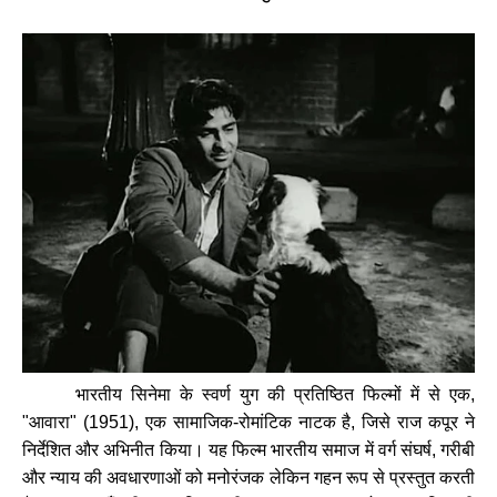
भारतीय
सिनेमा
के
स्वर्ण
युग
की
प्रतिष्ठित
फिल्मों
में
से
एक
,
"
आवारा
" (1951),
एक
सामाजिक
-
रोमांटिक
नाटक
है
,
जिसे
राज
कपूर
ने
निर्देशित
और
अभिनीत
किया।
यह
फिल्म
भारतीय
समाज
में
वर्ग
संघर्ष
,
गरीबी
और
न्याय
की
अवधारणाओं
को
मनोरंजक
लेकिन
गहन
रूप
से
प्रस्तुत
करती