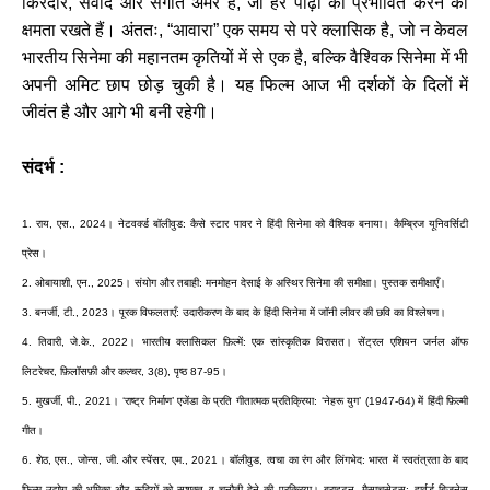
किरदार
,
संवाद
और
संगीत
अमर
हैं
,
जो
हर
पीढ़ी
को
प्रभावित
करने
की
क्षमता
रखते
हैं।
अंततः
, “
आवारा
”
एक
समय
से
परे
क्लासिक
है
,
जो
न
केवल
भारतीय
सिनेमा
की
महानतम
कृतियों
में
से
एक
है
,
बल्कि
वैश्विक
सिनेमा
में
भी
अपनी
अमिट
छाप
छोड़
चुकी
है।
यह
फिल्म
आज
भी
दर्शकों
के
दिलों
में
जीवंत
है
और
आगे
भी
बनी
रहेगी।
संदर्भ :
1.
राय
,
एस
., 2024
।
नेटवर्क्ड
बॉलीवुड
:
कैसे
स्टार
पावर
ने
हिंदी
सिनेमा
को
वैश्विक
बनाया।
कैम्ब्रिज
यूनिवर्सिटी
प्रेस।
2.
ओबायाशी
,
एन
., 2025
।
संयोग
और
तबाही
:
मनमोहन
देसाई
के
अस्थिर
सिनेमा
की
समीक्षा।
पुस्तक
समीक्षाएँ।
3.
बनर्जी
,
टी
., 2023
।
पूरक
विफलताएँ
:
उदारीकरण
के
बाद
के
हिंदी
सिनेमा
में
जॉनी
लीवर
की
छवि
का
विश्लेषण।
4.
तिवारी
,
जे
.
के
., 2022
।
भारतीय
क्लासिकल
फ़िल्में
:
एक
सांस्कृतिक
विरासत।
सेंट्रल
एशियन
जर्नल
ऑफ
लिटरेचर
,
फ़िलॉसफ़ी
और
कल्चर
, 3(8),
पृष्ठ
87-95
।
5.
मुखर्जी
,
पी
., 2021
।
‘
राष्ट्र
निर्माण
’
एजेंडा
के
प्रति
गीतात्मक
प्रतिक्रिया
: ‘
नेहरू
युग
’ (1947-64)
में
हिंदी
फ़िल्मी
गीत।
6.
शेठ
,
एस
.,
जोन्स
,
जी
.
और
स्पेंसर
,
एम
., 2021
।
बॉलीवुड
,
त्वचा
का
रंग
और
लिंगभेद
:
भारत
में
स्वतंत्रता
के
बाद
फ़िल्म
उद्योग
की
भूमिका
और
रूढ़ियों
को
सशक्त
व
चुनौती
देने
की
प्रक्रिया।
ब्राइटन
,
मैसाचुसेट्स
:
हार्वर्ड
बिजनेस