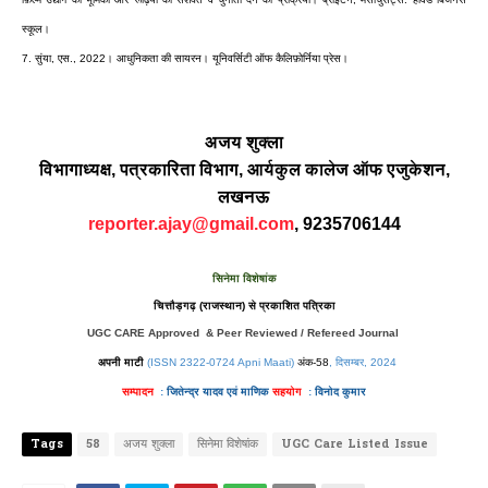
स्कूल।
7.
सुंया
,
एस
., 2022
।
आधुनिकता
की
सायरन।
यूनिवर्सिटी
ऑफ
कैलिफ़ोर्निया
प्रेस।
अजय
शुक्ला
विभागाध्यक्ष,
पत्रकारिता
विभाग, आर्यकुल
कालेज
ऑफ
एजुकेशन
,
लखनऊ
reporter.ajay@gmail.com
, 9235706144
सिनेमा विशेषांक
चित्तौड़गढ़ (राजस्थान) से प्रकाशित पत्रिका
UGC CARE Approved & Peer Reviewed / Refereed Journal
अपनी माटी
(ISSN 2322-0724 Apni Maati)
अंक-58
, दिसम्बर
, 2024
सम्पादन
:
जितेन्द्र यादव एवं
माणिक
सहयोग
:
विनोद कुमार
Tags
58
अजय शुक्ला
सिनेमा विशेषांक
UGC Care Listed Issue