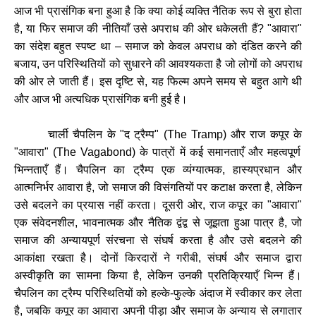
आज
भी
प्रासंगिक
बना
हुआ
है
कि
क्या
कोई
व्यक्ति
नैतिक
रूप
से
बुरा
होता
है
,
या
फिर
समाज
की
नीतियाँ
उसे
अपराध
की
ओर
धकेलती
हैं
? "
आवारा
"
का
संदेश
बहुत
स्पष्ट
था
–
समाज
को
केवल
अपराध
को
दंडित
करने
की
बजाय
,
उन
परिस्थितियों
को
सुधारने
की
आवश्यकता
है
जो
लोगों
को
अपराध
की
ओर
ले
जाती
हैं।
इस
दृष्टि
से
,
यह
फिल्म
अपने
समय
से
बहुत
आगे
थी
और
आज
भी
अत्यधिक
प्रासंगिक
बनी
हुई
है।
चार्ली
चैपलिन
के
"
द
ट्रैम्प
" (The Tramp)
और
राज
कपूर
के
"
आवारा
" (The Vagabond)
के
पात्रों
में
कई
समानताएँ
और
महत्वपूर्ण
भिन्नताएँ
हैं।
चैपलिन
का
ट्रैम्प
एक
व्यंग्यात्मक
,
हास्यप्रधान
और
आत्मनिर्भर
आवारा
है
,
जो
समाज
की
विसंगतियों
पर
कटाक्ष
करता
है
,
लेकिन
उसे
बदलने
का
प्रयास
नहीं
करता।
दूसरी
ओर
,
राज
कपूर
का
"
आवारा
"
एक
संवेदनशील
,
भावनात्मक
और
नैतिक
द्वंद्व
से
जूझता
हुआ
पात्र
है
,
जो
समाज
की
अन्यायपूर्ण
संरचना
से
संघर्ष
करता
है
और
उसे
बदलने
की
आकांक्षा
रखता
है।
दोनों
किरदारों
ने
गरीबी
,
संघर्ष
और
समाज
द्वारा
अस्वीकृति
का
सामना
किया
है
,
लेकिन
उनकी
प्रतिक्रियाएँ
भिन्न
हैं।
चैपलिन
का
ट्रैम्प
परिस्थितियों
को
हल्के
-
फुल्के
अंदाज
में
स्वीकार
कर
लेता
है
,
जबकि
कपूर
का
आवारा
अपनी
पीड़ा
और
समाज
के
अन्याय
से
लगातार