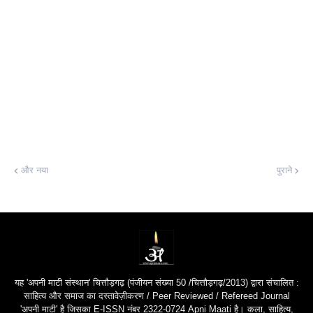
और नया
पुराने
यह 'अपनी माटी संस्थान' चित्तौड़गढ़ (पंजीयन संख्या 50 /चित्तौड़गढ़/2013) द्वारा संचालित :
साहित्य और समाज का दस्तावेज़ीकरण / Peer Reviewed / Refereed Journal
'अपनी माटी' है जिसका E-ISSN नंबर 2322-0724 Apni Maati है। कला, साहित्य,