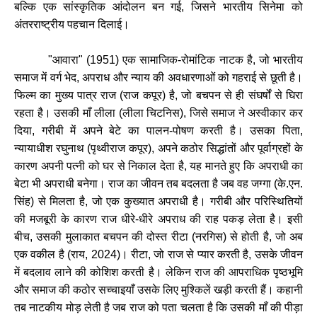
बल्कि
एक
सांस्कृतिक
आंदोलन
बन
गई
,
जिसने
भारतीय
सिनेमा
को
अंतरराष्ट्रीय
पहचान
दिलाई।
"
आवारा
" (1951)
एक
सामाजिक
-
रोमांटिक
नाटक
है
,
जो
भारतीय
समाज
में
वर्ग
भेद
,
अपराध
और
न्याय
की
अवधारणाओं
को
गहराई
से
छूती
है।
फिल्म
का
मुख्य
पात्र
राज
(
राज
कपूर
)
है
,
जो
बचपन
से
ही
संघर्षों
से
घिरा
रहता
है।
उसकी
माँ
लीला
(
लीला
चिटनिस
),
जिसे
समाज
ने
अस्वीकार
कर
दिया
,
गरीबी
में
अपने
बेटे
का
पालन
-
पोषण
करती
है।
उसका
पिता
,
न्यायाधीश
रघुनाथ
(
पृथ्वीराज
कपूर
),
अपने
कठोर
सिद्धांतों
और
पूर्वाग्रहों
के
कारण
अपनी
पत्नी
को
घर
से
निकाल
देता
है
,
यह
मानते
हुए
कि
अपराधी
का
बेटा
भी
अपराधी
बनेगा।
राज
का
जीवन
तब
बदलता
है
जब
वह
जग्गा
(
के
.
एन
.
सिंह
)
से
मिलता
है
,
जो
एक
कुख्यात
अपराधी
है।
गरीबी
और
परिस्थितियों
की
मजबूरी
के
कारण
राज
धीरे
-
धीरे
अपराध
की
राह
पकड़
लेता
है।
इसी
बीच
,
उसकी
मुलाकात
बचपन
की
दोस्त
रीटा
(
नरगिस
)
से
होती
है
,
जो
अब
एक
वकील
है
(
राय
, 2024)
।
रीटा
,
जो
राज
से
प्यार
करती
है
,
उसके
जीवन
में
बदलाव
लाने
की
कोशिश
करती
है।
लेकिन
राज
की
आपराधिक
पृष्ठभूमि
और
समाज
की
कठोर
सच्चाइयाँ
उसके
लिए
मुश्किलें
खड़ी
करती
हैं।
कहानी
तब
नाटकीय
मोड़
लेती
है
जब
राज
को
पता
चलता
है
कि
उसकी
माँ
की
पीड़ा