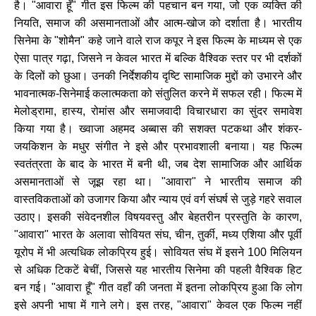
है।
"
आवारा
हूँ
"
गीत
इस
फिल्म
की
पहचान
बन
गया
,
जो
एक
व्यक्ति
की
नियति
,
समाज
की
असमानताओं
और
आत्म
-
खोज
को
दर्शाता
है।
भारतीय
सिनेमा
के
"
शोमैन
"
कहे
जाने
वाले
राज
कपूर
ने
इस
फिल्म
के
माध्यम
से
एक
ऐसा
पात्र
गढ़ा
,
जिसने
न
केवल
भारत
में
बल्कि
वैश्विक
स्तर
पर
भी
दर्शकों
के
दिलों
को
छुआ।
उनकी
निर्देशकीय
दृष्टि
सामाजिक
मुद्दों
को
उभारने
और
भावनात्मक
-
सिनेमाई
कलात्मकता
को
संतुलित
करने
में
सफल
रही।
फिल्म
में
मेलोड्रामा
,
हास्य
,
रोमांस
और
समाजवादी
विचारधारा
का
सुंदर
समावेश
किया
गया
है।
ख्वाजा
अहमद
अब्बास
की
सशक्त
पटकथा
और
शंकर
-
जयकिशन
के
मधुर
संगीत
ने
इसे
और
प्रभावशाली
बनाया।
यह
फिल्म
स्वतंत्रता
के
बाद
के
भारत
में
बनी
थी
,
जब
देश
सामाजिक
और
आर्थिक
असमानताओं
से
जूझ
रहा
था।
"
आवारा
"
ने
भारतीय
समाज
की
वास्तविकताओं
को
उजागर
किया
और
न्याय
एवं
वर्ग
संघर्ष
से
जुड़े
गहरे
सवाल
उठाए।
इसकी
संवेदनशील
विषयवस्तु
और
बेहतरीन
प्रस्तुति
के
कारण
,
"
आवारा
"
भारत
के
अलावा
सोवियत
संघ
,
चीन
,
तुर्की
,
मध्य
एशिया
और
पूर्वी
यूरोप
में
भी
अत्यधिक
लोकप्रिय
हुई।
सोवियत
संघ
में
इसने
100
मिलियन
से
अधिक
टिकटें
बेचीं
,
जिससे
यह
भारतीय
सिनेमा
की
पहली
वैश्विक
हिट
बन
गई।
"
आवारा
हूँ
"
गीत
वहाँ
की
जनता
में
इतना
लोकप्रिय
हुआ
कि
लोग
इसे
अपनी
भाषा
में
गाने
लगे।
इस
तरह
, "
आवारा
"
केवल
एक
फिल्म
नहीं