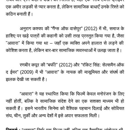
एक
अमीर
लड़की
से
प्यार
करता
है
,
लेकिन
सामाजिक
बाधाएँ
उनके
रिश्ते
को
कठिन
बनाती
हैं।
अनुराग
कश्यप
की
“
गैंग्स
ऑफ
वासेपुर
” (2012)
में
भी
,
समाज
के
हाशिए
पर
खड़े
पात्रों
की
कहानी
को
उसी
तरह
प्रस्तुत
किया
गया
है
,
जैसा
"
आवारा
"
में
किया
गया
था
–
जहाँ
एक
व्यक्ति
अपने
हालात
से
लड़ने
की
कोशिश
करता
है
,
लेकिन
बार
-
बार
सामाजिक
व्यवस्थाओं
में
उलझ
जाता
है।
रणबीर
कपूर
की
“
बर्फी
!” (2012)
और
“
रॉकेट
सिंह
:
सेल्समैन
ऑफ
द
ईयर
” (2009)
में
भी
“
आवारा
”
के
नायक
की
मासूमियत
और
संघर्ष
की
झलक
देखी
जा
सकती
है।
“
आवारा
”
ने
यह
स्थापित
किया
कि
फिल्में
केवल
मनोरंजन
के
लिए
नहीं
होतीं
,
बल्कि
वे
सामाजिक
संदेश
देने
का
एक
सशक्त
माध्यम
भी
हो
सकती
हैं।
इसने
भारतीय
सिनेमा
को
वैश्विक
पहचान
दिलाई
और
सोवियत
संघ
,
चीन
,
तुर्की
और
अन्य
देशों
में
इसे
अपार
सफलता
मिली।