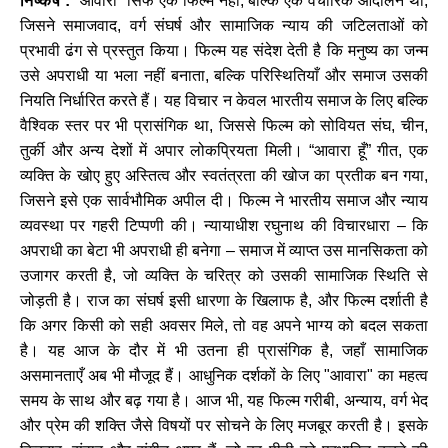
निष्कर्ष :
“
आवारा
”
सिर्फ
एक
फिल्म
नहीं
,
बल्कि
एक
वैचारिक
आंदोलन
थी
,
जिसने
समाजवाद
,
वर्ग
संघर्ष
और
सामाजिक
न्याय
की
जटिलताओं
को
प्रभावी
ढंग
से
प्रस्तुत
किया।
फिल्म
यह
संदेश
देती
है
कि
मनुष्य
का
जन्म
उसे
अपराधी
या
भला
नहीं
बनाता
,
बल्कि
परिस्थितियाँ
और
समाज
उसकी
नियति
निर्धारित
करते
हैं।
यह
विचार
न
केवल
भारतीय
समाज
के
लिए
बल्कि
वैश्विक
स्तर
पर
भी
प्रासंगिक
था
,
जिससे
फिल्म
को
सोवियत
संघ
,
चीन
,
तुर्की
और
अन्य
देशों
में
अपार
लोकप्रियता
मिली।
“
आवारा
हूँ
”
गीत
,
एक
व्यक्ति
के
खोए
हुए
अस्तित्व
और
स्वतंत्रता
की
खोज
का
प्रतीक
बन
गया
,
जिसने
इसे
एक
सार्वभौमिक
अपील
दी।
फिल्म
ने
भारतीय
समाज
और
न्याय
व्यवस्था
पर
गहरी
टिप्पणी
की।
न्यायाधीश
रघुनाथ
की
विचारधारा
–
कि
अपराधी
का
बेटा
भी
अपराधी
ही
बनेगा
–
समाज
में
व्याप्त
उस
मानसिकता
को
उजागर
करती
है
,
जो
व्यक्ति
के
चरित्र
को
उसकी
सामाजिक
स्थिति
से
जोड़ती
है।
राज
का
संघर्ष
इसी
धारणा
के
खिलाफ
है
,
और
फिल्म
दर्शाती
है
कि
अगर
किसी
को
सही
अवसर
मिले
,
तो
वह
अपने
भाग्य
को
बदल
सकता
है।
यह
आज
के
दौर
में
भी
उतना
ही
प्रासंगिक
है
,
जहाँ
सामाजिक
असमानताएँ
अब
भी
मौजूद
हैं।
आधुनिक
दर्शकों
के
लिए
"
आवारा
"
का
महत्व
समय
के
साथ
और
बढ़
गया
है।
आज
भी
,
यह
फिल्म
गरीबी
,
अन्याय
,
वर्ग
भेद
और
प्रेम
की
शक्ति
जैसे
विषयों
पर
सोचने
के
लिए
मजबूर
करती
है।
इसके