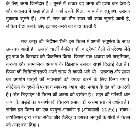
के
लिए
जग्गा
जिम्मेदार
है।
गुस्से
में
आकर
वह
जग्गा
की
हत्या
कर
देता
है
और
अदालत
में
खड़ा
होता
है
,
जहाँ
उसके
पिता
,
न्यायाधीश
रघुनाथ
,
उसका
मुकदमा
सुनते
हैं।
अंत
में
,
राज
को
तीन
साल
की
सजा
सुनाई
जाती
है
,
लेकिन
रीटा
उसके
लिए
इंतजार
करने
का
वादा
करती
है।
राज
कपूर
की
निर्देशन
शैली
इस
फिल्म
में
अपनी
संपूर्णता
के
साथ
उभरकर
आती
है।
उन्होंने
चार्ली
चैपलिन
की
‘
द
ट्रैम्प
’
शैली
से
प्रेरणा
लेते
हुए
राज
के
किरदार
को
विकसित
किया
,
जिसमें
एक
आवारा
की
मासूमियत
,
करुणा
और
सामाजिक
अन्याय
के
खिलाफ
उसका
संघर्ष
दिखाई
देता
है।
फिल्म
की
सिनेमेटोग्राफी
अपने
समय
से
काफी
आगे
थी।
प्रकाश
और
छाया
का
उपयोग
पात्रों
की
भावनाओं
को
व्यक्त
करने
के
लिए
किया
गया।
कोर्टरूम
के
दृश्यों
में
प्रकाश
व्यवस्था
न्याय
और
अन्याय
के
द्वंद्व
को
उभारती
है।
सेट
डिज़ाइन
भी
फिल्म
की
आत्मा
को
दर्शाता
है।
शहर
की
गलियों
और
जग्गा
के
अड्डे
का
यथार्थवादी
चित्रण
समाज
की
असमानता
को
दर्शाता
है।
संगीत
इस
फिल्म
का
एक
प्रमुख
आकर्षण
है
(
ओबायाशी
, 2025)
।
शंकर
-
जयकिशन
द्वारा
रचित
संगीत
और
शैलेंद्र
व
हसरत
जयपुरी
के
गीतों
ने
फिल्म
को
अमर
बना
दिया।