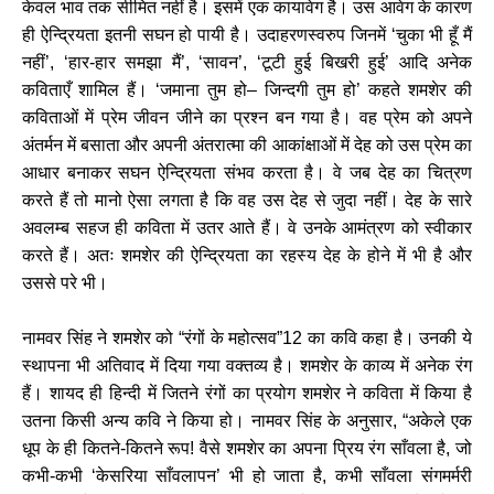
केवल भाव तक सीमित नहीं है। इसमें एक कायावेग है। उस आवेग के कारण
ही ऐन्द्रियता इतनी सघन हो पायी है। उदाहरणस्वरुप जिनमें ‘चुका भी हूँ मैं
नहीं’, ‘हार-हार समझा मैं’, ‘सावन’, ‘टूटी हुई बिखरी हुई’ आदि अनेक
कविताएँ शामिल हैं। ‘जमाना तुम हो– जिन्दगी तुम हो’ कहते शमशेर की
कविताओं में प्रेम जीवन जीने का प्रश्न बन गया है। वह प्रेम को अपने
अंतर्मन में बसाता और अपनी अंतरात्मा की आकांक्षाओं में देह को उस प्रेम का
आधार बनाकर सघन ऐन्द्रियता संभव करता है। वे जब देह का चित्रण
करते हैं तो मानो ऐसा लगता है कि वह उस देह से जुदा नहीं। देह के सारे
अवलम्ब सहज ही कविता में उतर आते हैं। वे उनके आमंत्रण को स्वीकार
करते हैं। अतः शमशेर की ऐन्द्रियता का रहस्य देह के होने में भी है और
उससे परे भी।
नामवर सिंह ने शमशेर को “रंगों के महोत्सव”12 का कवि कहा है। उनकी ये
स्थापना भी अतिवाद में दिया गया वक्तव्य है। शमशेर के काव्य में अनेक रंग
हैं। शायद ही हिन्दी में जितने रंगों का प्रयोग शमशेर ने कविता में किया है
उतना किसी अन्य कवि ने किया हो। नामवर सिंह के अनुसार, “अकेले एक
धूप के ही कितने-कितने रूप! वैसे शमशेर का अपना प्रिय रंग साँवला है, जो
कभी-कभी ‘केसरिया साँवलापन’ भी हो जाता है, कभी साँवला संगमर्मरी