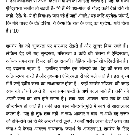
मॉडल कलाकार से अपनी कला में बाँधने का आग्रह करती है। यहाँ कवि की
ऐन्द्रियता सजीव हो उठती है- “ये हैं मेरे वक्ष-गोल से गोल; कहीं देखे होंगे तो
कहो, ऐसे/ ये- ये ही बिबाधर/ जल रहे हैं जहाँ अंगारे,/ यह कटि-प्रदेश/ जंघाएँ,
कि गोरे पारद के दो/ दरिया, ये केश/ कि रात के जादू का प्रदेश...यही होता
है।”10
शमशेर देह की सुन्दरता पर बार-बार रीझते हैं और सुन्दर बिम्ब रचते हैं।
लेकिन देह की यह सुन्दरता, माँसलता व कवि की चेतना में ऐन्द्रियता,
अधिक समय तक स्थिर नहीं रह सकती। दैहिक सौन्दर्य तो परिवर्तनीय है।
यह बदलता रहता है। इसलिए शमशेर इस सौन्दर्य का, देह की सत्ता का
अतिक्रमण करते हैं और दृश्यमान ऐन्द्रियता से परे चले जाते हैं। इस क्रम
में में उन्हें दैवीय सत्ता का साक्षात्कार होता है। जहाँ शमशेर ‘मॉडल’ की जगह
स्वयं को शोधने लगते हैं। उस समय शब्दों के अर्थ बदल जाते हैं। कवि को
अपनी सत्ता का भान होने लगता है। शब्द, रूप, आकार, चाप सब के अर्थ
सौन्दर्यमय हो जाते हैं। कवि उस परम सौन्दर्यानुभूति में स्वयं से साक्षात्कार
करता है- “यह हो तुम/ शब्द नहीं, न रूप/ आकार न चाप, न अर्थ/ वह सत्ता/
जो होने-होने को हो मेरे अन्दर/ वही तुम/ .../ कहाँ शरीर त्वचा केश/ अधर वक्ष
जंघा-/ ये केवल आवरण सघनतम/ रुपार्थ के आवरण”11 शमशेर के लिए