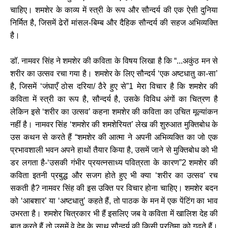
चाहिए। शमशेर के काव्य में स्त्री के रूप और सौन्दर्य की एक ऐसी दुनिया
निर्मित है, जिसमें ढेरों मांसल-बिम्ब और दैहिक सौन्दर्य की सहज अभिव्यक्ति
है।
डॉ. नामवर सिंह ने शमशेर की कविता के विषय लिखा है कि “...अकुंठ मन से
शरीर का उत्सव रचा गया है। शमशेर के लिए सौन्दर्य ‘एक अष्टधातु का-सा’
है, जिसमें ‘जंघाएँ ठोस दरिया/ ठैरे हुए से”1 मेरा विचार है कि शमशेर की
कविता में स्त्री का रूप है, सौन्दर्य है, उसके विविध अंगों का चित्रण है
लेकिन इसे ‘शरीर का उत्सव’ कहना शमशेर की कविता का उचित मूल्यांकन
नहीं है। नामवर सिंह ‘शमशेर की शमशेरियत’ लेख की शुरुआत मुक्तिबोध के
उस कथन से करते हैं “शमशेर की आत्मा ने अपनी अभिव्यक्ति का जो एक
प्रभावशाली भवन अपने हाथों तैयार किया है, उसमें जाने से मुक्तिबोध को भी
डर लगता है-‘उसकी गंभीर प्रयत्नसाध्य पवित्रता के कारण”2 शमशेर की
कविता इतनी प्रबुद्ध और सजग होते हुए भी क्या ‘शरीर का उत्सव’ रच
सकती है? नामवर सिंह की इस उक्ति पर विचार होना चाहिए। शमशेर बदन
को ‘आबशार’ या ‘अष्टधातु’ कहते हैं, तो पाठक के मन में एक पेंटिंग का भाव
उभरता है। शमशेर चित्रकार भी हैं इसलिए जब वे कविता में खालिश देह की
बात करते हैं तो उसमें वे देह के साथ सौन्दर्य की किसी प्रतिमा को गढ़ते हैं।