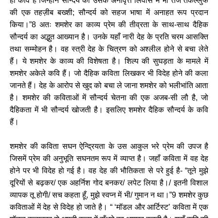
ही कवि हैं जिन्होंने सौन्दर्य को उसके अनावृत्त लिवास में भी तर्जे तकल्लुफ
की एक तहज़ीब बख्शी; सौन्दर्य को सहज भाषा में अनाहत रूप प्रदान
किया।”8 अतः शमशेर का काव्य प्रेम की तीव्रता के साथ-साथ दैहिक
सौन्दर्य का अद्भुत आख्यान है। उनके यहाँ नारी देह के प्रति चरम आसक्ति
तथा सम्मोहन है। वह स्त्री देह के चित्रण को अश्लील होने से बचा लेते
हैं। ये शमशेर के काव्य की विशेषता है। शिल्प की सुघड़ता के मामले में
शमशेर अकेले कवि हैं। जो दैहिक कविता लिखकर भी विदेह होने की कला
जानते हैं। देह के आरोप से खुद को बचा ले जाना शमशेर को भलीभांति आता
है। शमशेर की कविताओं में सौन्दर्य चेतना की एक अजब-सी लौ है, जो
दैहिकता में भी सौन्दर्य खोजती है। इसलिए शमशेर दैहिक सौन्दर्य के कवि
हैं।
शमशेर की कविता सघन ऐन्द्रियता के उस आकुल भरे प्रेम की उपज है
जिसमें प्रेम की अनुभूति सघनतम रूप में व्याप्त है। जहाँ कविता में वह देह
होने पर भी विदेह हो गई है। वह देह की भौतिकता से परे हुई है- “तूने मुझे
दूरियों से बढ़कर/ एक अहर्निश गोद बनकर/ लपेट लिया है।/ इतनी विशाल
व्यापक तू होगी/ सच कहता हूँ, मुझे स्वप्न में भी/ गुमान न था।”9 शमशेर कुछ
कविताओं में देह से विदेह हो जाते है। “ ‘मॉडल और आर्टिस्ट’ कविता में एक