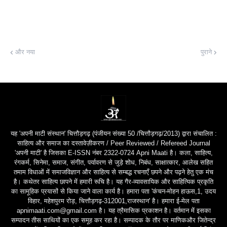
और नया
पुराने
यह 'अपनी माटी संस्थान' चित्तौड़गढ़ (पंजीयन संख्या 50 /चित्तौड़गढ़/2013) द्वारा संचालित :
साहित्य और समाज का दस्तावेज़ीकरण / Peer Reviewed / Refereed Journal
'अपनी माटी' है जिसका E-ISSN नंबर 2322-0724 Apni Maati है। कला, साहित्य,
रंगकर्म, सिनेमा, समाज, संगीत, पर्यावरण से जुड़े शोध, निबंध, साक्षात्कार, आलेख सहित
तमाम विधाओं में समाजविज्ञान और साहित्य से सम्बद्ध रचनाएँ छपने और पढ़ने हेतु एक मंच
है। कथेतर साहित्य छापने में हमारी रूचि है। यह गैर-व्यावसायिक और साहित्यिक प्रकृति
का सामूहिक प्रयासों से किया जाने वाला कार्य है। हमारा पता 'कंचन-मोहन हाऊस,1, उदय
विहार, महेशपुरम रोड़, चित्तौड़गढ़-312001,राजस्थान' है। हमारा ई-मेल पता
apnimaati.com@gmail.com है। यह त्रैमासिक प्रकाशन है। वर्तमान में इसका
सम्पादन तीस साथियों का एक समूह कर रहा है। सम्पादक के तौर पर माणिकऔर जितेन्द्र