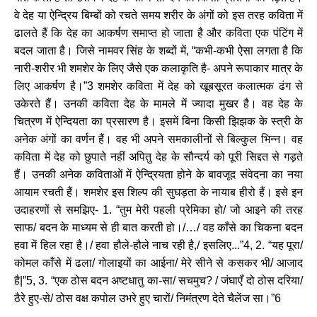
वे देह या ऐन्द्रिय बिम्बों को रचते समय शरीर के अंगों को इस तरह कविता में
ढालते हैं कि देह का आकर्षण समाप्त हो जाता है और कविता एक पंटिंग में
बदल जाता है। जिसे नामवर सिंह के शब्दों में, “कभी-कभी ऐसा लगता है कि
नारी-शरीर भी शमशेर के लिए जैसे एक कलाकृति है- अपने रूपाकार मात्र के
लिए आकर्षण है।”3 शमशेर कविता में देह को खूबसूरत कलात्मक ढंग से
उकेरते हैं। उनकी कविता देह के मामले में ज्यादा मुखर है। वह देह के
चित्रण में ऐन्दियता का प्रसारण है। इसमें बिना किसी झिझक के स्त्री के
अनेक अंगों का वर्णन हैं। वह भी अपने समकालीनों से बिल्कुल भिन्न। वह
कविता में देह को छुपाते नहीं अपितु देह के सौन्दर्य को पूरी सिद्दत से गड़ते
हैं। उनकी अनेक कविताओं में ऐन्द्रियता होने के बावजूद संवेदना का नया
आयाम रचती हैं। शमशेर इस शिल्प की सुघड़ता के नायाब हीरो हैं। इसे इन
उदाहरणों से समझिए- 1. “तुम मेरी पहली प्रेमिका हो/ जो आइने की तरह
साफ/ बदन के माध्यम से ही बात करती हो।/…/ वह काँसे का चिकना बदन
हवा में हिल रहा है।/ हवा हौले-हौले नाच रही है,/ इसलिए...”4, 2. “यह पूरा/
कोमल काँसे में ढला/ गोलाइयों का आईना/ मेरे सीने से कसकर भी/ आजाद
है|”5, 3. “एक ठोस बदन अष्टधातु का-सा/ सचमुच? / जंघाएँ दो ठोस दरिया/
ठैरे हुए-से/ ठोस वक्ष कपोल उभरे हुए चारों/ निमंत्रण देते चैलेंज सा।”6