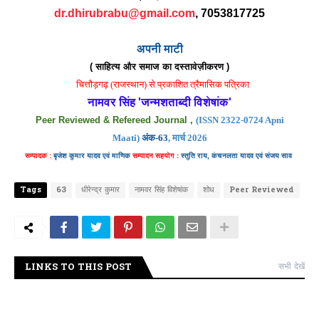
dr.dhirubrabu@gmail.com
, 7053817725
अपनी माटी
( साहित्य और समाज का दस्तावेज़ीकरण )
चित्तौड़गढ़ (राजस्थान) से प्रकाशित त्रैमासिक पत्रिका
नामवर सिंह 'जन्मशताब्दी विशेषांक'
Peer Reviewed & Refereed Journal ,
(ISSN 2322-0724 Apni
Maati)
अंक-63
, मार्च 2026
सम्पादक :
बृजेश कुमार यादव एवं माणिक
सम्पादन
सहयोग :
स्तुति
राय, कंचनलता यादव एवं
संजय
साव
Tags
63
धीरेन्द्र कुमार
नामवर सिंह विशेषांक
शोध
Peer Reviewed
LINKS TO THIS POST
सभी देखें