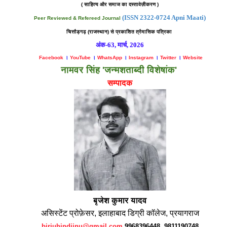
( साहित्य और समाज का दस्तावेज़ीकरण )
(ISSN 2322-0724 Apni Maati)
Peer Reviewed & Refereed Journal
चित्तौड़गढ़ (राजस्थान) से प्रकाशित
त्रैमासिक पत्रिका
अंक-63,
मार्च, 2026
Facebook
।
YouTube
।
WhatsApp
।
Instagram
।
Twitter
।
Website
नामवर सिंह 'जन्मशताब्दी विशेषांक'
सम्पादक
बृजेश
कुमार
यादव
असिस्टेंट प्रोफ़ेसर,
इलाहाबाद
डिग्री
कॉलेज
,
प्रयागराज
birjuhindijnu@gmail.com
9968396448, 9811190748