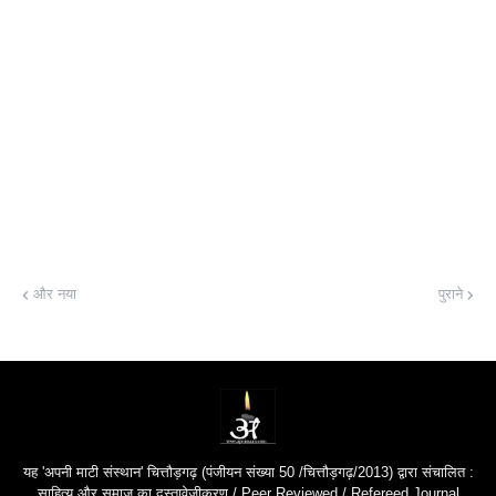
और नया
पुराने
यह 'अपनी माटी संस्थान' चित्तौड़गढ़ (पंजीयन संख्या 50 /चित्तौड़गढ़/2013) द्वारा संचालित :
साहित्य और समाज का दस्तावेज़ीकरण / Peer Reviewed / Refereed Journal