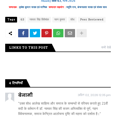
Maati)
अंक-63
, मार्च 2026
सम्पादक :
बृजेश कुमार यादव एवं माणिक
सम्पादन
सहयोग :
स्तुति
राय, कंचनलता यादव एवं
संजय
साव
Tags
63
नामवर सिंह विशेषांक
पवन कुमार
शोध
Peer Reviewed
LINKS TO THIS POST
सभी देखें
4 टिप्पणियाँ
बेनामी
अप्रैल 02, 2026 12:35 pm
"उक्त शोध आलेख साहित्य और समाज के सम्बन्धों से परिचय कराते हुए 21वीं
सदी के वर्तमान में डॉ. नामवर सिंह की सजग अभिव्यक्ति से पूर्ण, गहन
विवेचनात्मक, समाज केन्द्रित आलोचना दृष्टि की महत्ता को दर्शाता है।"