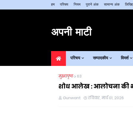
हम
परिचय
नियम
पुराने अंक
सामान्य अंक
लिखिए
अपनी माटी
परिचय
सम्पादकीय
विमर्श
मुख्यपृष्ठ
63
शोध आलेख : आलोचना की भाषा
Gunwant
रविवार, मार्च 01, 2026