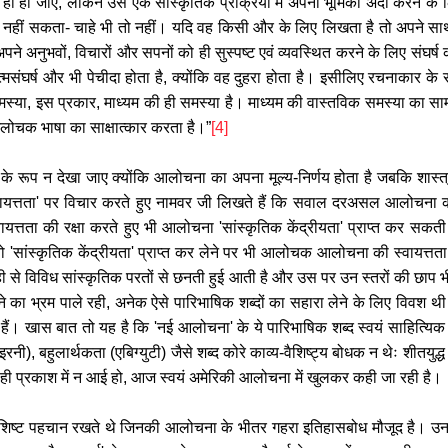
ही हो जाएँ, लेकिन उस एक सांस्कृतिक प्रक्रिया में अपनी भूमिका अदा करने क
 नहीं सकता- चाहे भी तो नहीं। यदि वह किसी और के लिए लिखता है तो अपने सा
 अपने अनुभवों, विचारों और सपनों को ही सुस्पष्ट एवं व्यवस्थित करने के लिए सं
वह आत्मसंघर्ष और भी पेचीदा होता है, क्योंकि वह दुहरा होता है। इसीलिए रचनाका
स्या, इस प्रकार, माध्यम की ही समस्या है। माध्यम की वास्तविक समस्या का
आलोचक भाषा का साक्षात्कार करता है।”
[4]
े रूप न देखा जाए क्योंकि आलोचना का अपना मूल्य-निर्णय होता है जबकि शास्त
स्वायत्तता' पर विचार करते हुए नामवर जी लिखते हैं कि सवाल दरअसल आलोचना
वायत्तता की रक्षा करते हुए भी आलोचना 'सांस्कृतिक केंद्रीयता' प्राप्त कर सकती ह
ो तो 'सांस्कृतिक केंद्रीयता' प्राप्त कर लेने पर भी आलोचक आलोचना की स्वाय
हले ही से विविध सांस्कृतिक परतों से छनती हुई आती है और उस पर उन स्तरों की छाप
 भ्रम पाले रही, अनेक ऐसे पारिभाषिक शब्दों का सहारा लेने के लिए विवश थी जिनक
्द हैं। खास बात तो यह है कि 'नई आलोचना' के ये पारिभाषिक शब्द स्वयं साहित्यिक
इरनी), बहुलार्थकता (एबिग्युटी) जैसे शब्द कोरे काव्य-वैशिष्ट्य बोधक न थेः शीतयुद्
ी प्रकाश में न आई हो, आज स्वयं अमेरिकी आलोचना में खुलकर कही जा रही है।
विशिष्ट पहचान रखते थे जिनकी आलोचना के भीतर गहरा इतिहासबोध मौजूद है। 