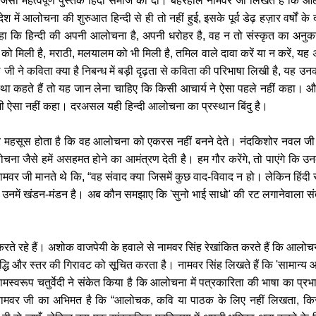
 जैसी महत्वपूर्ण पुस्तक हिंदी समाज को दी। बहरहाल नामवर जी लिखते हैं कि आलोच
ेश में आलोचना की शुरुआत हिन्दी से ही तो नहीं हुई, इसके पूर्व डेढ़ हज़ार वर्ष
े कहा कि हिन्दी की अपनी आलोचना है, अपनी धरोहर है, वह न तो संस्कृत का अनु
को मिली है, मराठी, मलयालम को भी मिली है, तमिल वाले दावा करें या न करें, यह 
ी ने कविता क्या है निबन्ध में बड़ी दृढ़ता से कविता की परिभाषा लिखी है, यह उनका
्था कहते हैं तो यह जान लेना चाहिए कि किसी आचार्य ने ऐसा पहले नहीं कहा। और
कभी ऐसा नहीं कहा। दरअसल यही हिन्दी आलोचना का प्रस्थान बिंदु है।
र महसूस होता है कि वह आलोचना को एकरस नहीं बनने देते। नंदकिशोर नवल जी 
ा जैसे हमें असहमत होने का आमंत्रण देती है। हम गौर करेंगे, तो पाएंगे कि उन
नामवर जी मानते थे कि, “वह संवाद क्या जिसमें कुछ वाद-विवाद न हो। लेकिन हिंदी 
उनमें खंडन-मंडन है। अब कौन समझाए कि 'सुनो भाई साधो' की रट लगानेवाला संत
रते रहे हैं। अशोक वाजपेयी के हवाले से नामवर सिंह रेखांकित करते हैं कि आलो
्धि और स्तर की गिरावट को सूचित करता है। नामवर सिंह लिखते हैं कि 'सामान्य 
स्वरूप चतुर्वेदी ने संकेत किया है कि आलोचना में पत्रकारिता की भाषा का प्रभाव ब
नामवर जी का अभिमत है कि “आलोचक, कवि या पाठक के लिए नहीं लिखता, किस