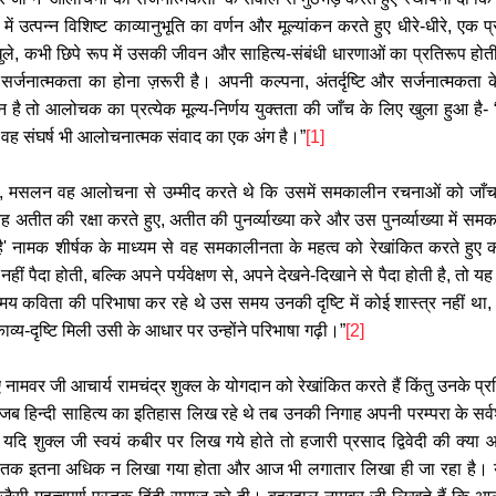
ा में उत्पन्न विशिष्ट काव्यानुभूति का वर्णन और मूल्यांकन करते हुए धीरे-धीरे, ए
, कभी छिपे रूप में उसकी जीवन और साहित्य-संबंधी धारणाओं का प्रतिरूप हो
र्जनात्मकता का होना ज़रूरी है। अपनी कल्पना, अंतर्दृष्टि और सर्जनात्मकता
न है तो आलोचक का प्रत्येक मूल्य-निर्णय युक्तता की जाँच के लिए खुला हुआ है- 
कि वह संघर्ष भी आलोचनात्मक संवाद का एक अंग है।”
[1]
, मसलन वह आलोचना से उम्मीद करते थे कि उसमें समकालीन रचनाओं को जाँचने
 अतीत की रक्षा करते हुए, अतीत की पुनर्व्याख्या करे और उस पुनर्व्याख्या में
ँ है' नामक शीर्षक के माध्यम से वह समकालीनता के महत्व को रेखांकित करते हु
हीं पैदा होती, बल्कि अपने पर्यवेक्षण से, अपने देखने-दिखाने से पैदा होती है, तो 
मय कविता की परिभाषा कर रहे थे उस समय उनकी दृष्टि में कोई शास्त्र नहीं था,
ाव्य-दृष्टि मिली उसी के आधार पर उन्होंने परिभाषा गढ़ी।”
[2]
ामवर जी आचार्य रामचंद्र शुक्ल के योगदान को रेखांकित करते हैं किंतु उनके प्
ुक्ल जब हिन्दी साहित्य का इतिहास लिख रहे थे तब उनकी निगाह अपनी परम्परा के स
यदि शुक्ल जी स्वयं कबीर पर लिख गये होते तो हजारी प्रसाद द्विवेदी की क्य
ी तक इतना अधिक न लिखा गया होता और आज भी लगातार लिखा ही जा रहा है। य