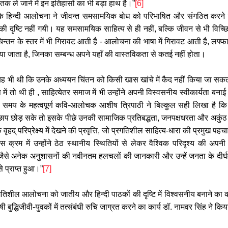
 ले जाने में इन इतिहासों का भी बड़ा हाथ है।”
[6]
कि हिन्दी आलोचना ने जीवन्त समसामयिक बोध को परिभाषित और संगठित करने क
ष्टि नहीं गयी। यह समसामयिक साहित्य से ही नहीं, बल्कि जीवन से भी विच्छिन्न
्तन के स्तर में भी गिरावट आती है - आलोचना की भाषा में गिरावट आती है, लफ्फाज
लाया जाता है, जिनका सम्बन्ध अपने यहाँ की वास्तविकता से कतई नहीं होता।
 यह भी थी कि उनके अध्ययन चिंतन को किसी खास खांचे में कैद नहीं किया जा सक
में तो थी ही , साहित्येतर समाज में भी उन्होंने अपनी विस्वसनीय स्वीकार्यता बनाई
ारे समय के महत्वपूर्ण कवि-आलोचक आशीष त्रिपाठी ने बिल्कुल सही लिखा है कि
 छाप छोड़ सके तो इसके पीछे उनकी सामाजिक प्रतिबद्धता, जनपक्षधरता और अकुंठ प्
् परिप्रेक्ष्य में देखने की प्रवृत्ति, जो प्रगतिशील साहित्य-धारा की प्रमुख पहचान 
 इस क्रम में उन्होंने ठेठ स्थानीय स्थितियों से लेकर वैश्विक परिदृश्य की
 जैसे अनेक अनुशासनों की नवीनतम हलचलों की जानकारी और उन्हें जनता के दीर्घकालिक
 प्राप्त हुआ।”
[7]
रगतिशील आलोचना को जातीय और हिन्दी पाठकों की दृष्टि में विश्वसनीय बनाने का का
 बुद्धिजीवी-युवकों में तत्संबंधी रुचि जाग्रत करने का कार्य डॉ. नामवर सिंह ने किय