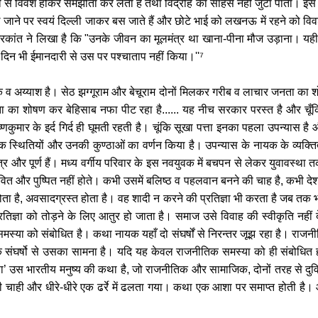
ं से विवश होकर समझौता कर लेता है तथा विद्रोह का साहस नहीं जुटा पाता। इस उ
ले जाने पर स्वयं दिल्ली जाकर बस जाते हैं और छोटे भाई को लखनऊ में रहने को वि
रकांत ने लिखा है कि "उनके जीवन का मूलमंत्र था खाना-पीना मौज उड़ाना। यही द
दिन भी ईमानदारी से उस पर पश्चाताप नहीं किया।''⁷
शोषक व अय्याश है। सेठ झग्गूराम और बेचूराम दोनों मिलकर गरीब व लाचार जनता का श
जनता का शोषण कर बेहिसाब नफा पीट रहा है...... यह नीच सरकार परस्त है और च
्णकुमार के इर्द गिर्द ही घूमती रहती है। चूंकि सूखा पत्ता इनका पहला उपन्यास ह
 स्थितियों और उनकी कुण्ठाओं का वर्णन किया है। उपन्यास के नायक के व्यक्तित्व
त्र और पूर्ण हैं। मध्य वर्गीय परिवार के इस नवयुवक में बचपन से लेकर युवावस्था 
ल्लवित और पुष्पित नहीं होते। कभी उसमें बलिष्ठ व पहलवान बनने की चाह है, कभी
होता है, अवसादग्रस्त होता है। वह शादी न करने की प्रतिज्ञा भी करता है जब तक भार
प्रतिज्ञा को तोड़ने के लिए आतुर हो जाता है। समाज उसे विवाह की स्वीकृति नहीं
स्या को संबोधित है। कथा नायक यहाँ दो संघर्षों से निरन्तर जूझ रहा है। राजन
 संघर्षो से उसका सामना है। यदि यह केवल राजनीतिक समस्या को ही संबोधित 
ता’ उस भारतीय मनुष्य की कथा है, जो राजनीतिक और सामाजिक, दोनों तरह से दुविध
 चाही और धीरे-धीरे एक ढर्रे में ढलता गया। कथा एक आशा पर समाप्त होती है।