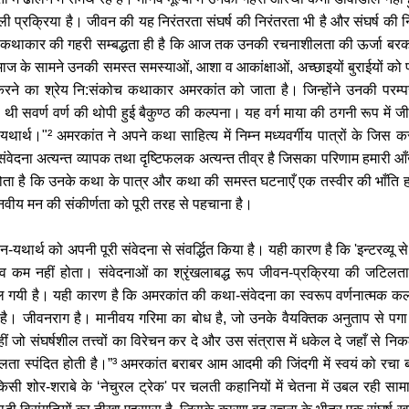
ी प्रक्रिया है। जीवन की यह निरंतरता संघर्ष की निरंतरता भी है और संघर्ष की न
थ कथाकार की गहरी सम्बद्धता ही है कि आज तक उनकी रचनाशीलता की ऊर्जा बरकर
माज के सामने उनकी समस्त समस्याओं, आशा व आकांक्षाओं, अच्छाइयों बुराईयों को प
ा करने का श्रेय नि:संकोच कथाकार अमरकांत को जाता है। जिन्होंने उनकी परम्परा 
 थी सवर्ण वर्ण की थोपी हुई बैकुण्ठ की कल्पना। यह वर्ग माया की ठगनी रूप में ज
यथार्थ।"² अमरकांत ने अपने कथा साहित्य में निम्न मध्यवर्गीय पात्रों के जि
 संवेदना अत्यन्त व्यापक तथा दृष्टिफलक अत्यन्त तीव्र है जिसका परिणाम हमारी आँख
ोता है कि उनके कथा के पात्र और कथा की समस्त घटनाएँ एक तस्वीर की भाँति हमा
वीय मन की संकीर्णता को पूरी तरह से पहचाना है।
-यथार्थ को अपनी पूरी संवेदना से संवर्द्धित किया है। यही कारण है कि 'इन्टरव्यू 
गाव कम नहीं होता। संवेदनाओं का श्रृंखलाबद्ध रूप जीवन-प्रक्रिया की जट
ल गयी है। यही कारण है कि अमरकांत की कथा-संवेदना का स्वरूप वर्णनात्मक कल
 है। जीवनराग है। मानीवय गरिमा का बोध है, जो उनके वैयक्तिक अनुताप से पगा 
ीं जो संघर्षशील तत्त्वों का विरेचन कर दे और उस संत्रास में धकेल दे जहाँ स
ीलता स्पंदित होती है।”³ अमरकांत बराबर आम आदमी की जिंदगी में स्वयं को रच
किसी शोर-शराबे के ‘नेचुरल ट्रेक' पर चलती कहानियों में चेतना में उबल रही सामाज