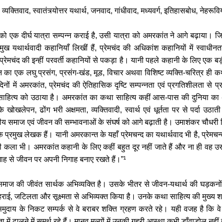
्यक्तिवाद, स्वातंत्र्योत्तर यथार्थ, जनवाद, गांधीवाद, मध्यवर्ग, इतिहासबोध, ने
य को एक दीर्घ यात्रा सम्पन्न कराई है, उसी यात्रा को अमरकांत ने आगे बढ़ाया
न्मुख यथार्थवादी कहानियाँ लिखीं हैं, प्रेमचंद की अधिकांश कहानियों में स्वाध
्रेमचंद की इन्हीं परवर्ती कहानियों से पकड़ा है। यानी पहले कहानी के लिए एक ब
ा एक लघु प्रसंग, प्रसंग-खंड, मूड, विचार अथवा विशिष्ट व्यक्ति-चरित्र ही
नों में अमरकांत, प्रेमचंद की ऐतिहासिक दृष्टि सम्पन्नता एवं प्रगतिशीलता से 
ा साहित्य को उठाया है। अमरकांत का कथा साहित्य कहीं आस-पास की दुनिया का अ
के खोखलेपन, ढोंग भरी अक्षमता, व्यक्तिवादी, स्वार्थ एवं धूर्तता पर से पर्दा उठ
 समाज एवं जीवन की सम्भावनाओं के संघर्ष को आगे बढ़ाती है। उमाशंकर चौधरी 
प्रमुख लेखक हैं। यानी अमरकान्त के यहाँ प्रेमचन्द का यथार्थवाद भी है, प्रे
 कला भी। अमरकांत कहानी के लिए कहीं बहुत दूर नहीं जाते हैं और ना ही वह उ
निगाह से जीवन पर अपनी निगाह बनाए रखते हैं।”¹
ज की जीवंत सार्थक अभिव्यक्ति है। उसके भीतर से जीवन-यथार्थ की घड़कनों
गहराई, जटिलता और सूक्ष्मता से अभिव्यक्त किया है। उनके कथा साहित्य की मुख्य 
मुदाय के निकट सम्पर्क से वे बराबर शक्ति ग्रहण करते रहे। यही वजह है कि 
में ढालने में समर्थ रहे हैं। मानव मूल्यों में उनकी गहरी आस्था कभी डाँवाडोल नह