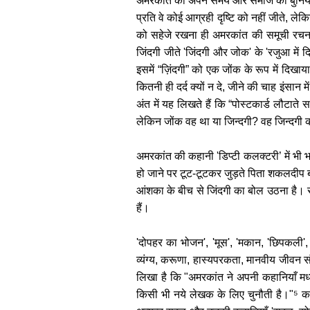
अमरकांत को अपने समय और समाज की बुनियादी
प्रति वे कोई आग्रही दृष्टि को नहीं जीते, लेक
को सहेजे रखना ही अमरकांत की समूची रचना
जिंदगी जीते 'जिंदगी और जोक' के 'रजुआ में द
इसमें “ज़िंदगी” को एक जोंक के रूप में दिखा
कितनी ही दर्द क्यों न दे, जीने की चाह इंस
अंत में यह लिखते हैं कि “पोस्टकार्ड लौटा
लेकिन जोंक वह था या जिन्दगी? वह जिन्दगी क
अमरकांत की कहानी 'डिप्टी कलक्टरी’ में भी भ
हो जाने पर टूट-टूटकर जुड़ते पिता शकलदीप बा
आंशका के बीच से जिंदगी का बोल उठना है। स
हैं।
'दोपहर का भोजन', 'मूस', 'मकान, 'छिपकली', 'अ
व्यंग्य, करूणा, हास्यपरकता, मानवीय जीवन सं
लिखा है कि "अमरकांत ने अपनी कहानियाँ मध्यवर
किसी भी नये लेखक के लिए चुनौती है।"⁵ कथ