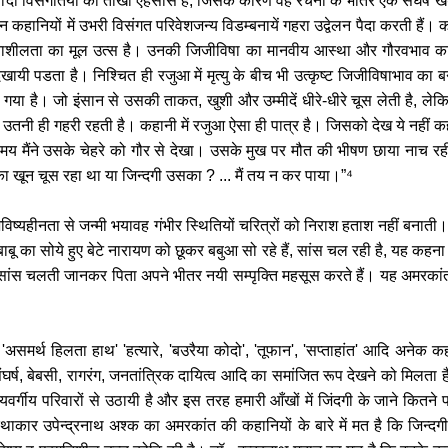
 विसंगतियों का तीखा एहसास है, जिसके कारण वह रचना के भीतर एक संघर्ष खड़ा
िन कहानियों में उभरी विसंगत परिवेशजन्य विडम्बनायें गहरा उद्वेलन पैदा करती हैं। क
शीलता का मूल उत्स है। उनकी जिजीविषा का मानवीय आस्था और गौरवभाव का अत
िखायी पडता है। निश्चित ही रजुआ में मृत्यु के बीच भी उत्कृष्ट जिजीविषाभाव का
या गया है। जो इंसान से उसकी ताकत, खुशी और उम्मीदें धीरे-धीरे चूस लेती है, लेक
ान में उतनी ही गहरी रहती है। कहानी में रजुआ ऐसा ही पात्र है। जिसको देख ये न
ते समय मैंने उसके चेहरे को गौर से देखा। उसके मुख पर मौत की भीषण छाया नाच 
ा खून चूस रहा था या जिन्दगी उसका ? ... मैं तय न कर पाया।”⁴
विष्यहीनता से जन्मी भयावह गंभीर स्थितियों चरित्रों को निराश हताश नहीं बनाती।
बू का सोये हुए बेटे नारायण को छूकर बबुआ सो रहे हैं, सांस चल रही है, यह कहना ज
ांस चलती जानकर पिता अपने भीतर नयी सम्पृक्ति महसूस करते हैं। यह अमरकांत ही
समर्थ हिलता हाथ' 'हत्यारे, 'बउरैया कोदो', 'तूफान', 'सप्ताहांत' आदि अनेक कहानि
घर्ष, बेबसी, रागरंग, जनतांत्रिक दायित्व आदि का समांजित रूप देखने को मिलता है
्गीय परिवारों से उठायी है और इस तरह हमारी आँखों में जिंदगी के जाने कितने पर्द
ाकार उपेन्द्रनाथ अश्क का अमरकांत की कहानियों के बारे में मत है कि जिन्