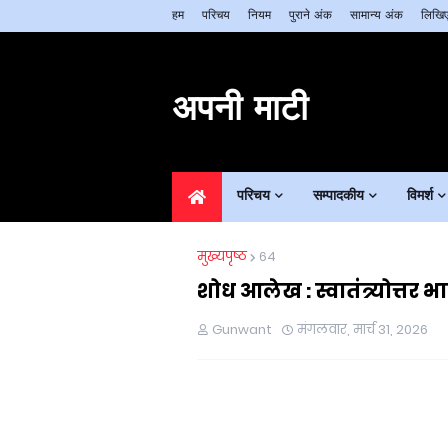
हम
परिचय
नियम
पुराने अंक
सामान्य अंक
लिखिए
अपनी माटी
परिचय
सम्पादकीय
विमर्श
मुख्यपृष्ठ
64
शोध आलेख : स्वातंत्र्योत्त
Gunwant
मंगलवार, मार्च 31, 2026