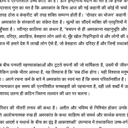
ेश्य व प्रगतिशील उच्च कोटि की है। डॉ० इन्द्रनाथ मदान का मत है कि इनके करा
्रसाद गुप्त का मत है कि अमरकांत के बिना आज की नई कहानी की कोई भी चर्चा अ
 तरह ठोस व कंक्रीट की तरह शक्ति सम्पन्न होती हैं। ‘दोपहर का भोजन’ कहानी म
ह अमरकांत के संस्कारों का संकेत देता है। मूल्यों का सौंदर्य व्यक्ति की प्रवृत्तियों
ँचता है। रवीन्द्र कालिया का कथन है, “बचपन से ही अमरकान्त सहानुभूति और सहृ
िया, दरिद्र, अपाहिज, बेसहारा लोग आते थे, मुँह खोल गिड़गिड़ाते थे और लोगों क
मारे देश में लाखों लोग ऐसे हैं, जो बेसहारा और दरिद्र हैं और जिन्हें तथाकथ
 के बीच पनपती महत्त्वाकांक्षाओं और टूटते सपनों की जो मार्मिकता है, उसमें भी जी
ैं लेकिन उनके भीतर आस्था है, यह विश्वास है कि 'सब ठीक होगा। यही विश्वास मनु
अपने रचना कर्म के बारे में अमरकांत का स्वयं मत हैं कि समय परिवर्तनशील है। वह अपन
रचनाकार इस समय की प्रगतिशील सच्चाइयों को पहचानता है, वही उसे शब्दों मे
ै, शायद उतना ही कठिन जितना तलवार की धार पर चलना।
परिवार की भीतरी तनाव की कथा है। अतीत और भविष्य से निश्चिंत होकर उनके क
ति आलोचनात्मक रुख ही अमरकांत के कथा साहित्य को समर्थ और सार्थक बनाता है
ाओं का आदर्श व यथार्थ के बीच का द्वंद्व है आकाशपक्षी' उपन्यास में तथाकथित उच्च-व