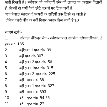
खड़ी दिखती हैं। सर्वेश्वर की कवितायें प्रेम की ताकत का एहसास दिलाती
हैं।किन्हीं दो क्षणों केदो छोटे पत्थरों पर टिक जाती हैं
“
एक विशाल मेहराब दो पत्थरों पर सदियों तक टिकी रह जाती है
लेकिन गहरी नींव पर बनी दिवार अक्सर हिल जाती है
”18
सन्दर्भ सूची -
1.
संपादक वीरेन्द्र जैन - सर्वेश्वरदयाल सक्सेना ग्रंथावली
;
भाग.
2
पृष्ठ सं०.
135
2.
वही
;
भाग.
1
पृष्ठ सं०.
39
3.
वही पृष्ठ सं०.
307
4.
वही
;
भाग.
2
पृष्ठ सं०.
56
5.
वही
;
भाग.
1
पृष्ठ सं०.
315
6.
वही
;
भाग.
2.
पृष्ठ सं०.
225
7.
वही . पृष्ठ सं०.
38
8.
वही
;
भाग.
1
पृष्ठ सं०.
327
9.
वही . पृष्ठ सं०.
393
10.
वही . पृष्ठ सं०.
54-55
11.
वही . पृष्ठ सं०.
27