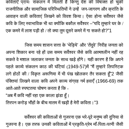
कविताएँ प्रायः संकलन में मिलती हैं किन्तु देश की विषाक्त हो चुकी
राजनीतिक और सामाजिक परिस्थितियों ने उन्हें जन-जागरण और क्रांति के
आवाहन वाली कविताएं लिखने को विवश किया। ऐसा होना सर्वेश्वर जैसे
कवि के लिए स्वाभाविक भी था क्योंकि बकौल सर्वेश्वर
–“
यदि तुम्हारे घर के /
एक कमरे में लाश पड़ी हो / तो क्या तुम दूसरे कमरे में गा सकते हो
?”1
जिस समय शासन सत्ता के
‘
भेड़िये
’
और
‘
तेंदुवे
’
निरीह जनता को
अपना शिकार बना रहे हों उस समय सर्वेश्वर जैसे कवि आत्मश्लीन नहीं रह
सकते वे मशाल जलाकर जनता के साथ खड़े होंगे। यही कारण है कि अपने
पहले काव्ये संकलन काठ की घंटियां (
1949-57)
में
“
मैं तुम्हारे लिपस्टिक
लगे होठों की / विकृत अरूणिमा में भी पंख खोलकर तैर सकता हूँ
”2
जैसी
पंक्तियां लिखने वाला कवि अपने काव्य संग्रह गर्म हवाएँ (
1966-69)
तक
आते-आते स्पष्टतया घोषण करता है कि -
“
अब मैं कवि नहीं रहा एक काला झंडा हूँ।
तिरपन करोड़ भौंहों के बीच मातम में खड़ी है मेरी कविता।
”3
सर्वेश्वर की कविताओं से गुजरना एक भरे-पूरे मनुष्य की दुनिया से
गुजरना है। एक तरफ उनकी कविताओं में प्रकृति-प्रेम माँ-पिता-पत्नी जैसी