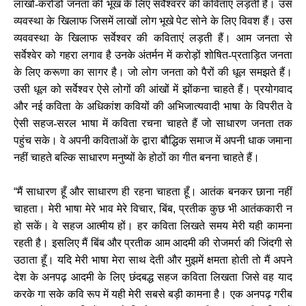
लाखों-करोडों जनता की भूख के लिए सर्वेश्वरर की कविताएं लड़ती हैं। उस
व्यवस्था के खिलाफ जिसमें लाखों लोग भूखे पेट सोने के लिए विवश हैं। उस
व्यववस्था के खिलाफ सर्वेश्वर की कविताएं लड़ती हैं। आम जनता से
सर्वेश्वेर को गहरा लगाव है उनके अंतर्मन में करोड़ों शोषित-प्रताड़ि‍त जनता
के लिए करूणा का सागर है। जो लोग जनता को पैरों की धूल समझते हैं।
उसी धूल को सर्वेश्वर ऐसे लोगों की आंखों में झोंकना चाहते हैं। प्रयोगवाद
और नई कविता के अधिकांश कवियों की अभिजात्यवादी भाषा के विपरीत वे
ऐसी सहज-सरल भाषा में कविता रचना चाहते हैं जो साधारण जनता तक
पहुंच सके। वे अपनी कविताओं के द्वारा बौद्धिक समाज में अपनी धाक जमाना
नहीं चाहते बल्कि साधारण मनुष्यों के होठों का गीत बनना चाहते हैं।
“
मैं साधारण हूँ और साधारण ही रहना चाहता हूँ। आतंक बनकर छाना नहीं
चाहता। मेरी भाषा मेरे भाव मेरे विचार
,
बिंब
,
प्रतीक कुछ भी आतंककारी न
हो सकें। वे सहज आत्मीय हों। हर कविता लिखते समय मेरी यही कामना
रहती है। इसलिए मैं बिंब और प्रतीक आम आदमी की रोजमर्रा की जिंदगी से
उठाता हूँ। यदि मेरी भाषा मेरा साथ देती और मुझमें क्षमता होती तो मैं अपने
देश के अनपढ़ आदमी के लिए छंदबद्ध सहज कविता लिखता जिसे वह याद
करके गा सके कवि रूप में यही मेरी सबसे बड़ी कामना है। एक अनपढ़ गरीब