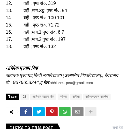
12.
वही . पृष्ठ सं०.
319
13.
वही
;
भाग.
2
द्ध. पृष्ठ सं०.
94
14.
वही . पृष्ठ सं०.
100.101
15.
वही . पृष्ठ सं०.
71.72
16.
वही
;
भाग.
1
पृष्ठ सं०.
6.7
17.
वही
;
भाग.
2
पृष्ठ सं०.
197
18.
वही
;
पृष्ठ सं०.
132
अभिषेक प्रताप सिंह
सहायक प्रवक्ता,
हिन्दी महाविद्यालय (उस्मानिय विश्वविद्यालय)
,
हैदराबाद
मो
– 9676653244,ई-मेल:
abhishek.pcu@gmail.com
Tags
21
अभिषेक प्रताप सिंह
कविता
समीक्षा
सर्वेश्वरदयाल सक्सेना
LINKS TO THIS POST
सभी देखें