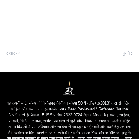
और नया
पुराने
यह 'अपनी माटी संस्थान' चित्तौड़गढ़ (पंजीयन संख्या 50 /चित्तौड़गढ़/2013) द्वारा संचालित :
साहित्य और समाज का दस्तावेज़ीकरण / Peer Reviewed / Refereed Journal
'अपनी माटी' है जिसका E-ISSN नंबर 2322-0724 Apni Maati है। कला, साहित्य,
रंगकर्म, सिनेमा, समाज, संगीत, पर्यावरण से जुड़े शोध, निबंध, साक्षात्कार, आलेख सहित
तमाम विधाओं में समाजविज्ञान और साहित्य से सम्बद्ध रचनाएँ छपने और पढ़ने हेतु एक मंच
है। कथेतर साहित्य छापने में हमारी रूचि है। यह गैर-व्यावसायिक और साहित्यिक प्रकृति
का सामूहिक प्रयासों से किया जाने वाला कार्य है। हमारा पता 'कंचन-मोहन हाऊस,1, उदय