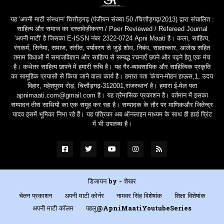
यह 'अपनी माटी संस्थान' चित्तौड़गढ़ (पंजीयन संख्या 50 /चित्तौड़गढ़/2013) द्वारा संचालित :
साहित्य और समाज का दस्तावेज़ीकरण / Peer Reviewed / Refereed Journal
'अपनी माटी' है जिसका E-ISSN नंबर 2322-0724 Apni Maati है। कला, साहित्य,
रंगकर्म, सिनेमा, समाज, संगीत, पर्यावरण से जुड़े शोध, निबंध, साक्षात्कार, आलेख सहित
तमाम विधाओं में समाजविज्ञान और साहित्य से सम्बद्ध रचनाएँ छपने और पढ़ने हेतु एक मंच
है। कथेतर साहित्य छापने में हमारी रूचि है। यह गैर-व्यावसायिक और साहित्यिक प्रकृति
का सामूहिक प्रयासों से किया जाने वाला कार्य है। हमारा पता 'कंचन-मोहन हाऊस,1, उदय
विहार, महेशपुरम रोड़, चित्तौड़गढ़-312001,राजस्थान' है। हमारा ई-मेल पता
apnimaati.com@gmail.com है। यह त्रैमासिक प्रकाशन है। वर्तमान में इसका
सम्पादन तीस साथियों का एक समूह कर रहा है। सम्पादक के तौर पर माणिकऔर जितेन्द्र
यादव इसमें भूमिका निभा रहे हैं। यह पत्रिका अब ऑनलाइन माध्यम के साथ ही हार्ड प्रिंट
में भी उपलब्ध है।
डिजायन by -
शेखर
चेतन प्रकाशन
अपनी माटी कोर्नर
नामवर सिंह विशेषांक
शिक्षा विशेषांक
अपनी माटी कॉलम
पहलू@ApniMaatiYoutubeSeries