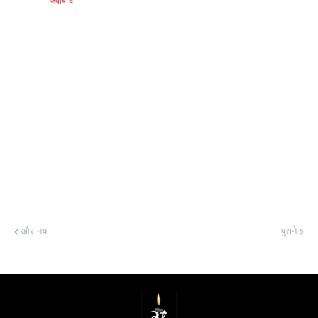
जवाब दें
और नया
पुराने