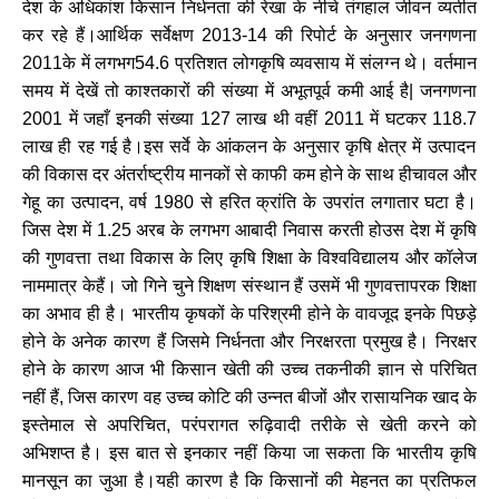
देश के अधिकांश किसान निर्धनता की रेखा के नीचे तंगहाल जीवन व्यतीत
कर रहे हैं।आर्थिक सर्वेक्षण
की रिपोर्ट के अनुसार जनगणना
2013-14
के में लगभग
प्रतिशत लोगकृषि व्यवसाय में संलग्न थे। वर्तमान
2011
54.6
समय में देखें तो काश्तकारों की संख्या में अभूतपूर्व कमी आई है
जनगणना
|
में जहाँ इनकी संख्या
लाख थी वहीं
में घटकर
2001
127
2011
118.7
लाख ही रह गई है।इस सर्वे के आंकलन के अनुसार कृषि क्षेत्र में उत्पादन
की विकास दर अंतर्राष्ट्रीय मानकों से काफी कम होने के साथ हीचावल और
गेहू का उत्पादन
वर्ष
से हरित क्रांति के उपरांत लगातार घटा है।
,
1980
जिस देश में
अरब के लगभग आबादी निवास करती होउस देश में कृषि
1.25
की गुणवत्ता तथा विकास के लिए कृषि शिक्षा के विश्वविद्यालय और कॉलेज
नाममात्र केहैं। जो गिने चुने शिक्षण संस्थान हैं उसमें भी गुणवत्तापरक शिक्षा
का अभाव ही है। भारतीय कृषकों के परिश्रमी होने के वावजूद इनके पिछड़े
होने के अनेक कारण हैं जिसमे निर्धनता और निरक्षरता प्रमुख है। निरक्षर
होने के कारण आज भी किसान खेती की उच्च तकनीकी ज्ञान से परिचित
नहीं हैं
जिस कारण वह उच्च कोटि की उन्नत बीजों और रासायनिक खाद के
,
इस्तेमाल से अपरिचित
परंपरागत रुढ़िवादी तरीके से खेती करने को
,
अभिशप्त है। इस बात से इनकार नहीं किया जा सकता कि भारतीय कृषि
मानसून का जुआ है।यही कारण है कि किसानों की मेहनत का प्रतिफल