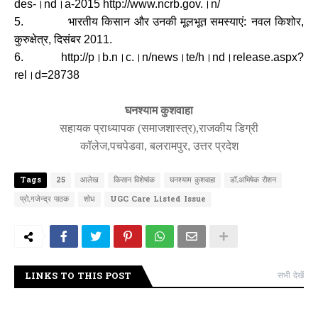
।
।
।
des-
nd
a-2015 http://www.ncrb.gov.
n/
भारतीय किसान और उनकी मूलभूत समस्याएं: नवल किशोर
5.
,
कुरुक्षेत्र
दिसंबर
,
2011.
।
।
।
।
।
।
6. http://p
b.n
c.
n/news
te/h
nd
release.aspx?
।
rel
d=28738
घनश्याम कुशवाहा
सहायक प्राध्यापक (समाजशास्त्र),
राजकीय डिग्री
कॉलेज,
पचपेडवा
,
बलरामपुर
,
उत्तर प्रदेश
Tags
25
आलेख
किसान विशेषांक
घनश्याम कुशवाहा
डॉ.अभिषेक रौशन
प्रो.गजेन्द्र पाठक
शोध
UGC Care Listed Issue
LINKS TO THIS POST
सभी देखें