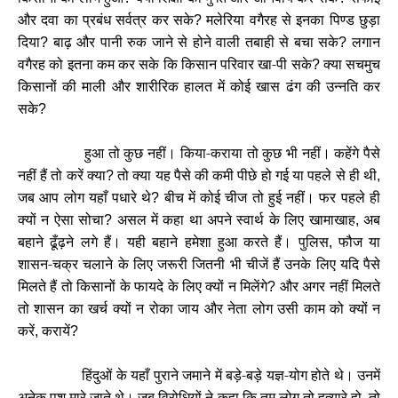
और दवा का प्रबंध सर्वत्र कर सके
मलेरिया वगैरह से इनका पिण्ड छुड़ा
?
दिया
बाढ़ और पानी रुक जाने से होने वाली तबाही से बचा सके
लगान
?
?
वगैरह को इतना कम कर सके कि किसान परिवार खा-पी सके
क्या सचमुच
?
किसानों की माली और शारीरिक हालत में कोई खास ढंग की उन्नति कर
सके
?
हुआ तो कुछ नहीं। किया-कराया तो कुछ भी नहीं। कहेंगे पैसे
नहीं हैं तो करें क्या
तो क्या यह पैसे की कमी पीछे हो गई या पहले से ही थी
?
,
जब आप लोग यहाँ पधारे थे
बीच में कोई चीज तो हुई नहीं। फर पहले ही
?
क्यों न ऐसा सोचा
असल में कहा था अपने स्वार्थ के लिए खामाखाह
अब
?
,
बहाने ढूँढ़ने लगे हैं। यही बहाने हमेशा हुआ करते हैं। पुलिस
फौज या
,
शासन-चक्र चलाने के लिए जरूरी जितनी भी चीजें हैं उनके लिए यदि पैसे
मिलते हैं तो किसानों के फायदे के लिए क्यों न मिलेंगे
और अगर नहीं मिलते
?
तो शासन का खर्च क्यों न रोका जाय और नेता लोग उसी काम को क्यों न
करें
करायें
,
?
हिंदुओं के यहाँ पुराने जमाने में बड़े-बड़े यज्ञ-योग होते थे। उनमें
अनेक पशु मारे जाते थे। जब विरोधियों ने कहा कि तुम लोग तो हत्यारे हो
तो
,