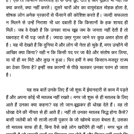
हैं। एक तो किसान लापरवाह हो के उन्हें छूट देता है और पूछता भी नहीं कि
क्या करते
क्या नहीं करते। दूसरे चारों ओर का वायुमंडल मोहक होता है
,
,
शोषक लोग अनेक प्रकारों से फँसाने की कोशिश करते हैं। जल्दी सफलता
न मिलने से उन्हें निराशा भी धर दबाती है कि किसानों के हक शायद ही
मिलें। जब वे देखते हैं कि उनका साथ खूब जम के जनता नहीं देती है तो
घबराहट में भी पड़ जाते हैं। ज्यादा उम्र गुजर जाने पर कुछ असर होता ही
है। यह भी देखते हैं कि दुनिया में और लोग भी नेता हो चुके हैं
मगर उन्होंने भी
,
आखिर क्या किया
यही न कि किसी पद पर जा बैठे और संतोष कर लिया
?
,
या यों ही मर मिटे और कुछ न हुआ। फिर हमीं ने क्या किसान-मजदूर राज्य
का ठेका लिया है
इन्हीं सब कारणों से पीछे चलकर उनका पतन हो जाता
?
है।
यह सब बातें उनके लिए हैं जो शुरू में ईमानदारी से काम में पड़ते
हैं और अपना कोई भी मतलब नहीं रखते। मगर जो शुरू से ही मतलब के लिए
आते हैं उनका क्या कहना
वह तो जान-बूझकर ही धोखा देते हैं। वह तो
?
धोखा देने की नीयत से ही आते हैं। नहीं तो उनका मतलब सिद्ध होगा कैसे
?
बासी जलेबी को भी ताजी-ताजी पुकार के जो खोमचे वाला बेचता है
उसका
,
तो मतलब साफ ही है
बिना वैसे कहे लोग खरीदेंगे ही नहीं। मगर भूल तो
,