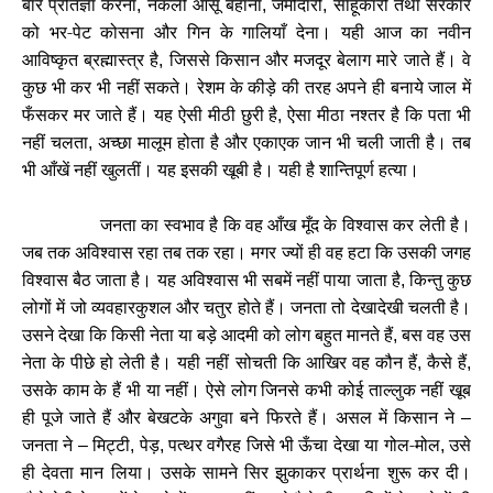
बार प्रतिज्ञा करना
नकली आँसू बहाना
जमींदारों
साहूकारों तथा सरकार
,
,
,
को भर-पेट कोसना और गिन के गालियाँ देना। यही आज का नवीन
आविष्कृत ब्रह्मास्त्र है
जिससे किसान और मजदूर बेलाग मारे जाते हैं। वे
,
कुछ भी कर भी नहीं सकते। रेशम के कीड़े की तरह अपने ही बनाये जाल में
फँसकर मर जाते हैं। यह ऐसी मीठी छुरी है
ऐसा मीठा नश्तर है कि पता भी
,
नहीं चलता
अच्छा मालूम होता है और एकाएक जान भी चली जाती है। तब
,
भी आँखें नहीं खुलतीं। यह इसकी खूबी है। यही है शान्तिपूर्ण हत्या।
जनता का स्वभाव है कि वह आँख मूँद के विश्वास कर लेती है।
जब तक अविश्वास रहा तब तक रहा। मगर ज्यों ही वह हटा कि उसकी जगह
विश्वास बैठ जाता है। यह अविश्वास भी सबमें नहीं पाया जाता है
किन्तु कुछ
,
लोगों में जो व्यवहारकुशल और चतुर होते हैं। जनता तो देखादेखी चलती है।
उसने देखा कि किसी नेता या बड़े आदमी को लोग बहुत मानते हैं
बस वह उस
,
नेता के पीछे हो लेती है। यही नहीं सोचती कि आखिर वह कौन हैं
कैसे हैं
,
,
उसके काम के हैं भी या नहीं। ऐसे लोग जिनसे कभी कोई ताल्लुक नहीं खूब
ही पूजे जाते हैं और बेखटके अगुवा बने फिरते हैं। असल में किसान ने
–
जनता ने
मिट्टी
पेड़
पत्थर वगैरह जिसे भी ऊँचा देखा या गोल-मोल
उसे
–
,
,
,
ही देवता मान लिया। उसके सामने सिर झुकाकर प्रार्थना शुरू कर दी।