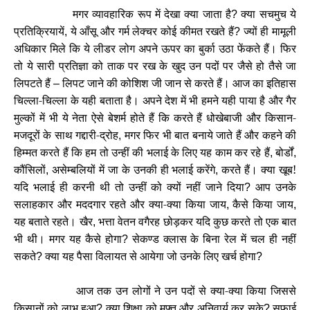
मगर व्यावहारिक रूप में देखा क्या जाता है
क्या सचमुच ये
?
प्रतिक्रियायें
ये आँसू और गर्म लेक्चर कोई कीमत रखते हैं
ज्यों ही मामूली
,
?
अधिकार मिले कि ये लीडर लोग अपने ऊपर का बुर्का उठा फेंकते हैं। फिर
तो ये सारी प्रतिज्ञा को ताक पर रख के खुद उन पदों पर जैसे हो तैसे जा
लिपटते हैं
लिपट जाने की कोशिश जी जान से करते हैं। आज का इतिहास
–
चिल्ला-चिल्ला के यही बताता है। अपने देश में भी हमने यही पाया है और गैर
मुल्कों में भी ये नेता ऐसे बेशर्म होते हैं कि करते हैं धोखेबाजी और किसान-
मजदूरों के साथ गद्दारी-द्रोह
मगर फिर भी बात बनाये जाते हैं और कहने की
,
हिम्मत करते हैं कि हम तो उन्हीं की भलाई के लिए यह काम कर रहे हैं
बोर्डों
,
,
कौंसिलों
असेम्बलियों में जा के उनकी ही भलाई करेंगे
करते हैं। क्या खूब!
,
,
यदि भलाई ही करनी थी तो उन्हीं को क्यों नहीं जाने दिया
आप उनके
?
सलाहकार और मददगार रहते और क्या-क्या किया जाय
कैसे किया जाय
,
,
यह बताते रहते। खैर
भत्ता वेतन वगैरह छोड़कर यदि कुछ करते तो एक बात
,
भी थी। मगर यह कैसे होगा
सेकण्ड क्लास के बिना रेल में चल ही नहीं
?
सकते
क्या यह पैसा विलायत से आयेगा जो उनके लिए खर्च होगा
?
?
आज तक उन लोगों ने उन पदों से क्या-क्या किया जिससे
किसानों को लाभ हुआ
क्या शिक्षा को मुफ्त और अनिवार्य कर सके
सफाई
?
?