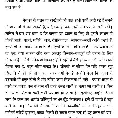
उनकी है जो उसकी बातों पर विश्वास कर लेते हैं और विचार नहीं करते कि
बात क्या है।
नेताओं के पतन या धोखे की जो बातें अभी-अभी कही गई हैं उनसे
तो आसानी से बच सकते हैं
यदि एक ही काम करें
उन पर निगरानी रखें।
,
,
लेनिन ने बार-बार कहा है कि जनता को दबाने के लिए तो पुराने साधन ही
जिन्हें लाठी
गोली
फाँसी
जेल
देशनिकाला
जायदाद-जब्ती आदि कहते हैं
,
,
,
,
,
,
इनसे तो उसे दबाया जाता ही है। इसी का नाम तो दमन है। मगर अब दमन
का एक नया साधन और नया अस्त्र किसान-मजदूरों को दबाने के लिए
निकला है। जैसे अनेक आविष्कार होते रहते हैं वैसे ही इसका भी आविष्कार
किया गया है
बहुत सोच-समझ के। शोषकों ने सोचा कि यदि शत्रु गुड़
,
खिलाने से ही मरे तो नाहक जहर क्यों देना
उन्होंने देखा कि दमन से
?
बदनामी भी बहुत होती है और हमेशा काम निकलता भी नहीं। ज्यादा दमन हो
जाने पर जनता नल के जल की तरह उमड़ जाती है
ऊपर आ जाती है। फिर
,
तो उसको रोकना कभी-कभी असंभव हो जाता है। इसलिए उन्होंने दिमाग
लगा के दमन का अत्यंत शांतिपूर्ण साधन ढूँढ़ निकाला। इसे ही कहते हैं खूब
बातें बनाना। किसानों के सामने उनकी तकलीफों की बातें खूब करना
,
गर्मागर्म स्पीचें झाड़ना
मौका मिलते ही सबसे पहले उन्हें ही दूर करने की बार-
,