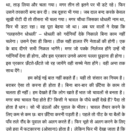
था
ताड़ लिया और चला गया। मगर तीन तो इतने पर भी डटे रहे। फिर
,
उसने तरकारी बन्द कर दी। तब दूसरा भी गया। जब दाल बन्द करके केवल
सूखी रोटी दी तो तीसरा भी चला गया। मगर चौथा जिसका धोधली नाम था
,
फिर भी डटा रहा। वह पूरा बेहया जो था। अब घर वालों ने देखा कि
गलहस्तेन धोधली
धोधली को गर्दनियाँ देके निकाले बिना काम नहीं
‘
’ –
चलेगा। उसने ऐसा ही किया। ठीक यही हालत रँगे नेताओं की होगी। एक
के बाद दीगरे सभी निकल भागेंगे। मगर जो पक्के निर्लज्ज होंगे उन्हें भी
गर्दनियाँ देना ही होगा
और इस प्रकार उनसे अपना पल्ला छुड़ाना ही होगा।
,
इस प्रकार छँटते-छँटते जो रह जायेंगे वही सच्चे नेता होंगे। वही अन्त तक
साथ देंगे।
हम कोई नई बात नहीं कहते हैं। यही तो संसार का नियम है।
बराबर ऐसा तो करना ही होता है। बिना बार-बार की छँटैया के काम तो
चलता ही नहीं। हम देखते हैं कि लोग खाते हैं भात जो चावलों से बनता है।
मगर क्या चावल पैदा होते हैं
किसी ने चावल के पौधे कहीं देखे हैं
पैदा तो
?
?
होता है धान। सो भी डंठलों और पुवाल के भीतर। चावल तैयार करने के
लिए कम से कम छः बार छँटैया करनी पड़ती है। पहले तो पीट के या बैलों के
पाँव तले रौंद के पुवाल को अलग करते हैं। फिर भूसे से अलग करने के लिए
उसे हवा में फटकारना (ओसाना) होता है। लेकिन फिर भी देखा जाता है कि