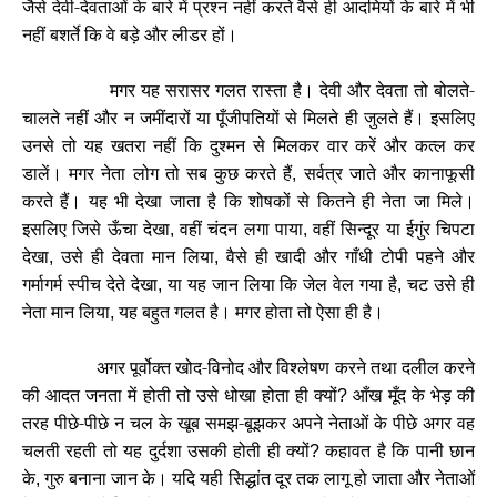
जैसे देवी-देवताओं के बारे में प्रश्न नहीं करते वैसे ही आदमियों के बारे में भी
नहीं बशर्ते कि वे बड़े और लीडर हों।
मगर यह सरासर गलत रास्ता है। देवी और देवता तो बोलते-
चालते नहीं और न जमींदारों या पूँजीपतियों से मिलते ही जुलते हैं। इसलिए
उनसे तो यह खतरा नहीं कि दुश्मन से मिलकर वार करें और कत्ल कर
डालें। मगर नेता लोग तो सब कुछ करते हैं
सर्वत्र जाते और कानाफूसी
,
करते हैं। यह भी देखा जाता है कि शोषकों से कितने ही नेता जा मिले।
इसलिए जिसे ऊँचा देखा
वहीं चंदन लगा पाया
वहीं सिन्दूर या ईगुंर चिपटा
,
,
देखा
उसे ही देवता मान लिया
वैसे ही खादी और गाँधी टोपी पहने और
,
,
गर्मागर्म स्पीच देते देखा
या यह जान लिया कि जेल वेल गया है
चट उसे ही
,
,
नेता मान लिया
यह बहुत गलत है। मगर होता तो ऐसा ही है।
,
अगर पूर्वोक्त खोद-विनोद और विश्लेषण करने तथा दलील करने
की आदत जनता में होती तो उसे धोखा होता ही क्यों
आँख मूँद के भेड़ की
?
तरह पीछे-पीछे न चल के खूब समझ-बूझकर अपने नेताओं के पीछे अगर वह
चलती रहती तो यह दुर्दशा उसकी होती ही क्यों
कहावत है कि पानी छान
?
के
गुरु बनाना जान के। यदि यही सिद्धांत दूर तक लागू हो जाता और नेताओं
,