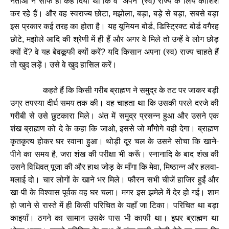
नेताओं ने साफ ही कह दिया था कि वे
अपने
स्व) राज्य के लिये कोशिश
‘
’ (
कर रहे हैं। और वह स्वराज्य छोटा
मझोला
बड़ा
बड़े से बड़ा
सबसे बड़ा
,
,
,
,
इस प्रकार कई तरह का होता है। यह यूनियन बोर्ड
डिस्ट्रिक्ट बोर्ड वगैरह
,
छोटे
मझोले आदि की श्रेणी में ही हैं और अगर वे मिले तो उन्हें वे लोग छोड़
,
क्यों दें
वे यह बेवकूफी क्यों करें
यदि किसान अपना (स्व) राज्य चाहते हैं
?
?
तो खुद लड़ें। उसे वे खुद हासिल करें।
कहते हैं कि किसी गरीब ब्राह्मण ने समुद्र के तट पर जाकर बड़ी
उग्र तपस्या दीर्घ समय तक की। वह चाहता था कि उसकी परले दरजे की
गरीबी से उसे छुटकारा मिले। अंत में समुद्र प्रसन्न हुआ और उसने एक
शंख ब्राह्मण को दे के कहा कि जाओ
इससे जो माँगोगे वही देगा। ब्राह्मण
,
कृतकृत्य होकर घर रवाना हुआ। थोड़ी दूर चल के उसने सोचा कि खाने-
पीने का समय है
जरा शंख की परीक्षा भी करूँ। स्नानादि के बाद शंख की
,
उसने विधिवत् पूजा की और हाथ जोड़ के माँगा कि मेवा
मिष्ठान्न और हलवा-
,
मलाई दो। चार लोगों के खाने भर मिले। फौरन सभी चीजें हाजिर हुईं और
खा-पी के विश्वास पूर्वक वह घर चला। मगर इस झमेले में देर हो गई। शाम
हो जाने से रास्ते में ही किसी परिचित के यहाँ जा टिका। परिचित था बड़ा
काइयाँ। ठगने का सामान उसके पास भी काफी था। इधर ब्राह्मण था