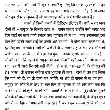
सफलता सभी को। सो भी खूब ही क्यों
इसलिए कि उनके प्रवर्तकों में धुन
?
थी
लगन थी और उनका संकल्प दृढ़ था। यदि सफलता लोहा है तो लगन
,
और दृढ़ संकल्प चुम्बक है जो खामख्वाह उसे पास में घसीट लाता है।
कहते हैं किसी जमाने में टिट्टिभ (टिटिहरी) पक्षी
नर मादा
–
दोनों ही
समुद्र के किनारे रहते थे। समय पाकर उन्होंने ऐसी जगह अंडे
–
दिये जहाँ पर कभी पानी (लहर का) पहुँचता ही न था। मगर अकस्मात् एक
दिन ऐसी ऊँची लहर आई कि उनके अंडे बह गये। वे दोनों चारा चुगने गये थे
,
इसलिए बचा न सके। नहीं तो अंडे ले के अन्यत्र उड़ जाते। जब लौटे तो
अंडे गायब। उनके मन में बड़ा रंज हुआ। उनके क्रोध की सीमा न रही।
सोचने लगे
अंडे बहाने में समुद्र को क्या मिला
यहाँ तक तो कभी आता न
,
?
था। हमारी सारी जिन्दगी यहीं बीती। हो न हो
जान-बूझ के शैतानियत की
,
है। अच्छा
तो उसका नतीजा उसे भुगतना ही होगा। दोनों ने तय कर लिया
,
कि चाहे जो हो
या तो दोनों मारे जायेंगे
या अंडे ही वापस ले के दम लेंगे।
,
,
समुद्र को लौटाने के लिए दो-चार दिन की मुहलत दी गई और कहा गया कि
न देने पर या तो तुम्हीं या तो हमीं। कहते हैं कि न सिर्फ समुद्र बल्कि सुनने
और देखने वाले सभी हँसे कि यह क्या बच्चों की-सी नादानी है
देखो इन तुच्छ
,
पक्षियों की हिम्मत! मगर पक्षी अड़े रहे। वे अपने दृढ़ संकल्प से विचलित न
हुए।