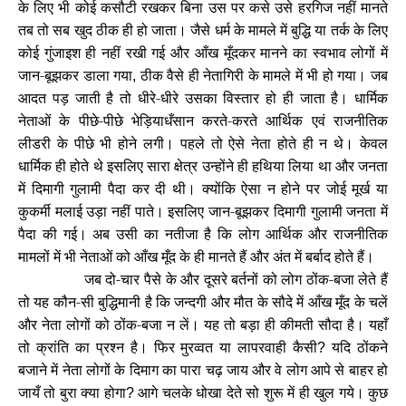
के लिए भी कोई कसौटी रखकर बिना उस पर कसे उसे हरगिज नहीं मानते
तब तो सब खुद ठीक ही हो जाता। जैसे धर्म के मामले में बुद्धि या तर्क के लिए
कोई गुंजाइश ही नहीं रखी गई और आँख मूँदकर मानने का स्वभाव लोगों में
जान-बूझकर डाला गया
ठीक वैसे ही नेतागिरी के मामले में भी हो गया। जब
,
आदत पड़ जाती है तो धीरे-धीरे उसका विस्तार हो ही जाता है। धार्मिक
नेताओं के पीछे-पीछे भेड़ियाधँसान करते-करते आर्थिक एवं राजनीतिक
लीडरी के पीछे भी होने लगी। पहले तो ऐसे नेता होते ही न थे। केवल
धार्मिक ही होते थे इसलिए सारा क्षेत्र उन्होंने ही हथिया लिया था और जनता
में दिमागी गुलामी पैदा कर दी थी। क्योंकि ऐसा न होने पर जोई मूर्ख या
कुकर्मी मलाई उड़ा नहीं पाते। इसलिए जान-बूझकर दिमागी गुलामी जनता में
पैदा की गई। अब उसी का नतीजा है कि लोग आर्थिक और राजनीतिक
मामलों में भी नेताओं को आँख मूँद के ही मानते हैं और अंत में बर्बाद होते हैं।
जब दो-चार पैसे के और दूसरे बर्तनों को लोग ठोंक-बजा लेते हैं
तो यह कौन-सी बुद्धिमानी है कि जन्दगी और मौत के सौदे में आँख मूँद के चलें
और नेता लोगों को ठोंक-बजा न लें। यह तो बड़ा ही कीमती सौदा है। यहाँ
तो क्रांति का प्रश्न है। फिर मुरव्वत या लापरवाही कैसी
यदि ठोंकने
?
बजाने में नेता लोगों के दिमाग का पारा चढ़ जाय और वे लोग आपे से बाहर हो
जायँ तो बुरा क्या होगा
आगे चलके धोखा देते सो शुरू में ही खुल गये। कुछ
?