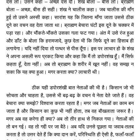
दस लो। उसने कहा
अच्छा दस दो। शंख बोला
बीस लो। ब्राह्मण
–
–
बोला
अच्छा
बीस ही सही। शंख ने चालीस कहा। जब चालीस की माँग
–
,
हुई तो उसने अस्सी कहा। सारांश यह कि जितना माँगा जाता उससे ठीक
दूने का वचन वह देता जाता था। ब्राह्मण बेचारा घंटों इस दूने के चक्कर में
पड़ा रहा। और भौंकते-भौंकते उसका गला फट गया। अंत में उसे रंज हुआ
और डाँट के बोला कि हरामजादे
कुछ देता भी कि सिर्फ दूने का हिसाब ही
,
लगायेगा। यदि नहीं दिया तो पत्थर से पीस दूँगा। इस पर लाचार हो के शंख
ने अपना असली रूप प्रकट किया और कहा कि मैं तो डपोरशंख हूँ। मैं सिर्फ
कहता हूँ
देता नहीं। अब तो ब्राह्मण के शरीर में खून नहीं। वह समझ न
,
सका कि यह क्या हुआ। मगर करता क्या
लाचारी थी।
?
ठीक यही डपोरशंखी बात नेताओं की भी है। किसान जो भी
सोचता और चाहता है
उससे भी बढ़-बढ़ के वचन ये नेता देते जाते हैं। वह
,
बेचारा क्या समझे
विश्वास करता रहता है। मगर जब नेताओं का काम बन
?
जाता है और किसान का कुछ भी नहीं होता
तब वह बौखलाता जरूर है।
,
मगर अब वह करेगा ही क्या
अब तो तीर हाथ से निकल गया। नेताओं की
?
तो बन गई। वह तो गद्दी पर जा बैठे। अब यदि उनसे पूछता या जवाब-तलब
करता है तो उत्तर देते हैं कि क्या दान करें
परिस्थिति ही ऐसी है
फलाँ-फलाँ
,
,