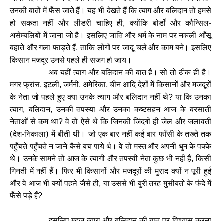
उनकी बातों में फँस जाते हैं। यह भी देखते हैं कि त्याग और बलिदान तो हमसे
हो सकता नहीं और लीडरी चाहिए ही
क्योंकि बोर्डों और कौन्सिल-
,
असेम्बलियों में जाना जो है। इसलिए जाति और धर्म के नाम पर नकली आँसू
बहाते और गला फाड़ते हैं
ताकि लोगों पर जादू चले और काम बने। इसलिए
,
किसान मजदूर उनसे पहले ही सजग हो जाय।
अब यहीं त्याग और बलिदान की बात है। सो तो ठीक ही है।
मगर फ्रांस
इटली
जर्मनी
अमेरिका
चीन आदि देशों में किसानों और मजदूरों
,
,
,
,
के नेता जो पहले हुए क्या उनके त्याग और बलिदान नहीं थे
या कि उनका
?
त्याग
बलिदान
उनकी तपस्या और उनका कष्टसहन आज के बरसाती
,
,
नेताओं से कम था
वे तो ऐसे थे कि जिनकी जिंदगी ही जेल और जलावती
?
(देश-निकाला) में बीती थी। जो एक बार नहीं कई बार फाँसी के तख्ते तक
पहुँचते-पहुँचते न जाने कैसे बच पाये थे। वे तो मस्त और अपनी धुन के पक्के
थे। उनके सामने तो आज के त्यागी और तपस्वी नेता कुछ भी नहीं हैं
किसी
,
गिनती में नहीं हैं। फिर भी किसानों और मजदूरों की मुराद क्यों न पूरी हुई
और वे आज भी क्यों पहले जैसे ही
या उससे भी बुरी तरह मुसीबतों के फंदे में
,
फँसे पड़े हैं
?
इसलिए महज त्याग और बलिदान की बात पर विश्वास करना