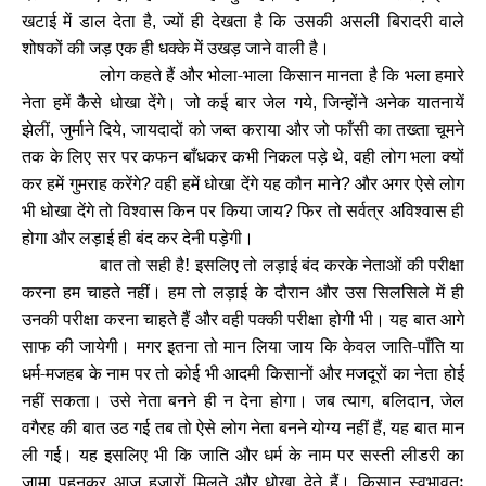
खटाई में डाल देता है
ज्यों ही देखता है कि उसकी असली बिरादरी वाले
,
शोषकों की जड़ एक ही धक्के में उखड़ जाने वाली है।
लोग कहते हैं और भोला-भाला किसान मानता है कि भला हमारे
नेता हमें कैसे धोखा देंगे। जो कई बार जेल गये
जिन्होंने अनेक यातनायें
,
झेलीं
जुर्माने दिये
जायदादों को जब्त कराया और जो फाँसी का तख्ता चूमने
,
,
तक के लिए सर पर कफन बाँधकर कभी निकल पड़े थे
वही लोग भला क्यों
,
कर हमें गुमराह करेंगे
वही हमें धोखा देंगे यह कौन माने
और अगर ऐसे लोग
?
?
भी धोखा देंगे तो विश्वास किन पर किया जाय
फिर तो सर्वत्र अविश्वास ही
?
होगा और लड़ाई ही बंद कर देनी पड़ेगी।
बात तो सही है! इसलिए तो लड़ाई बंद करके नेताओं की परीक्षा
करना हम चाहते नहीं। हम तो लड़ाई के दौरान और उस सिलसिले में ही
उनकी परीक्षा करना चाहते हैं और वही पक्की परीक्षा होगी भी। यह बात आगे
साफ की जायेगी। मगर इतना तो मान लिया जाय कि केवल जाति-पाँति या
धर्म-मजहब के नाम पर तो कोई भी आदमी किसानों और मजदूरों का नेता होई
नहीं सकता। उसे नेता बनने ही न देना होगा। जब त्याग
बलिदान
जेल
,
,
वगैरह की बात उठ गई तब तो ऐसे लोग नेता बनने योग्य नहीं हैं
यह बात मान
,
ली गई। यह इसलिए भी कि जाति और धर्म के नाम पर सस्ती लीडरी का
जामा पहनकर आज हजारों मिलते और धोखा देते हैं। किसान स्वभावतः