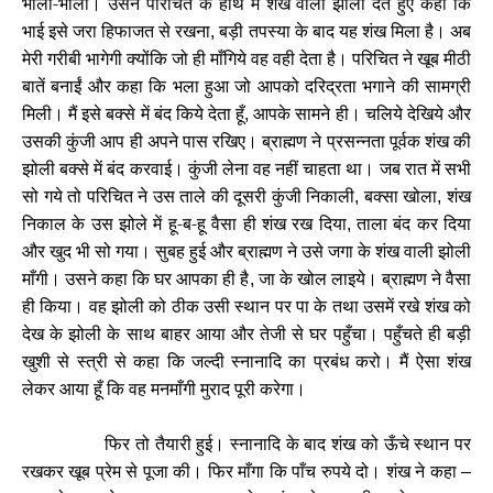
भोला-भाला। उसने परिचित के हाथ में शंख वाली झोली देते हुए कहा कि
भाई इसे जरा हिफाजत से रखना
बड़ी तपस्या के बाद यह शंख मिला है। अब
,
मेरी गरीबी भागेगी क्योंकि जो ही माँगिये वह वही देता है। परिचित ने खूब मीठी
बातें बनाईं और कहा कि भला हुआ जो आपको दरिद्रता भगाने की सामग्री
मिली। मैं इसे बक्से में बंद किये देता हूँ
आपके सामने ही। चलिये देखिये और
,
उसकी कुंजी आप ही अपने पास रखिए। ब्राह्मण ने प्रसन्नता पूर्वक शंख की
झोली बक्से में बंद करवाई। कुंजी लेना वह नहीं चाहता था। जब रात में सभी
सो गये तो परिचित ने उस ताले की दूसरी कुंजी निकाली
बक्सा खोला
शंख
,
,
निकाल के उस झोले में हू-ब-हू वैसा ही शंख रख दिया
ताला बंद कर दिया
,
और खुद भी सो गया। सुबह हुई और ब्राह्मण ने उसे जगा के शंख वाली झोली
माँगी। उसने कहा कि घर आपका ही है
जा के खोल लाइये। ब्राह्मण ने वैसा
,
ही किया। वह झोली को ठीक उसी स्थान पर पा के तथा उसमें रखे शंख को
देख के झोली के साथ बाहर आया और तेजी से घर पहुँचा। पहुँचते ही बड़ी
खुशी से स्त्री से कहा कि जल्दी स्नानादि का प्रबंध करो। मैं ऐसा शंख
लेकर आया हूँ कि वह मनमाँगी मुराद पूरी करेगा।
फिर तो तैयारी हुई। स्नानादि के बाद शंख को ऊँचे स्थान पर
रखकर खूब प्रेम से पूजा की। फिर माँगा कि पाँच रुपये दो। शंख ने कहा
–