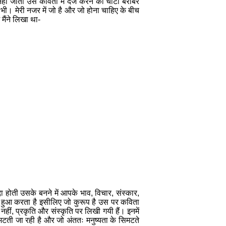
हीं
जाता
उसे
कविता
में
दर्ज
करने
की
चींटी
बराबर
भी।
मेरी
नजर
में
जो
है
और
जो
होना
चाहिए
के
बीच
मैंने
लिखा
था
-
दा
होती
उसके
बनने
में
आपके
भाव
,
विचार
,
संस्कार
,
हुआ
करता
है
इसीलिए
जो
कुरूप
है
उस
पर
कविता
नहीं,
प्रकृति
और
संस्‍कृति
पर
लिखी
गयी
हैं।
इनमें
मटती
जा
रही
है
और
जो
अंततः
मनुष्यता
के
सिमटते