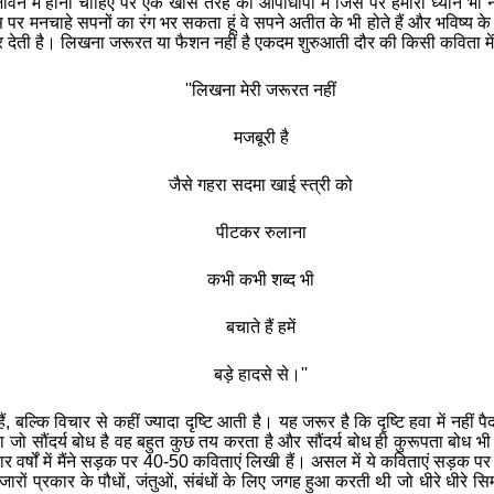
ीवन
में
होना
चाहिए
पर
एक
खास
तरह
की
आपाधापी
में
जिस
पर
हमारा
ध्यान
भी
न
स
पर
मनचाहे
सपनों
का
रंग
भर
सकता
हूं
वे
सपने
अतीत
के
भी
होते
हैं
और
भविष्य
के
र
देती
है।
लिखना
जरूरत
या
फैशन
नहीं
है
एकदम
शुरुआती
दौर
की
किसी
कविता
में
''
लिखना
मेरी
जरूरत
नहीं
मजबूरी
है
जैसे
गहरा
सदमा
खाई
स्त्री
को
पीटकर
रुलाना
कभी
कभी
शब्‍द
भी
बचाते
हैं
हमें
बड़े
हादसे
से।
''
ैं
,
बल्कि
विचार
से
कहीं
ज्यादा
दृष्टि
आती
है।
यह
जरूर
है
कि
दृष्टि
हवा
में
नहीं
पै
ा
जो
सौंदर्य
बोध
है
वह
बहुत
कुछ
तय
करता
है
और
सौंदर्य
बोध
ही
कुरूपता
बोध
भी
ार
वर्षों
में
मैंने
सड़क
पर
40-50
कविताएं
लिखी
हैं।
असल
में
ये
कविताएं
सड़क
पर
जारों
प्रकार
के
पौधों
,
जंतुओं
,
संबंधों
के
लिए
जगह
हुआ
करती
थी
जो
धीरे
धीरे
सि