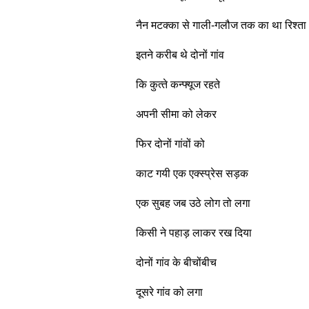
नैन
मटक्‍का
से
गाली
-
गलौज
तक
का
था
रिश्‍ता
इतने
करीब
थे
दोनों
गांव
कि
कुत्‍ते
कन्‍फ्यूज
रहते
अपनी
सीमा
को
लेकर
फिर
दोनों
गांवों
को
काट
गयी
एक
एक्‍स्‍प्रेस
सड़क
एक
सुबह
जब
उठे
लोग
तो
लगा
किसी
ने
पहाड़
लाकर
रख
दिया
दोनों
गांव
के
बीचोंबीच
दूसरे
गांव
को
लगा