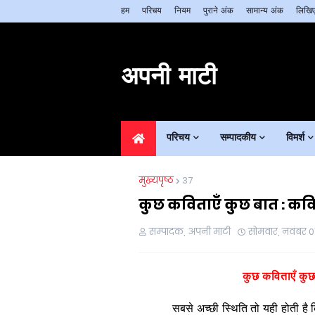
हम
परिचय
नियम
पुराने अंक
सामान्य अंक
लिखिए
अपनी माटी
परिचय
सम्पादकीय
विमर्श
मुख्यपृष्ठ
37
कुछ कविताएँ कुछ बात : कविता
सम्पादक, अपनी माटी
सोमवार, नवंबर 0
कुछ कविताएँ
कुछ
सबसे
अच्छी
स्थिति
तो
यही
होती
है