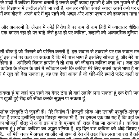
सरे
शब्दों
में
कविता
जितना
बताती
है
उससे
कहीं
ज्यादा
छुपाती
है
और
इस
छुपाने
से
ह
चीज
विज्ञापन
में
तब्दील
होती
जा
रही
है
,
जब
हर
व्यक्ति
सबसे
ज्यादा
अपने
कंधे
पर
ें
कम
बोलने
,
अपने
बारे
में
चुप
रहने
को
अच्‍छा
और
आत्‍म
प्रचार
को
हल्कापन
माना
और
अकादमी
के
लेखन
में
कोई
विरोध
है
पर
कम
से
कम
हिंदी
में
ज्यादातर
शैक्षि
एक
कारण
रहा
हो
पर
चाहे
जैसे
हुआ
हो
पर
कविता,
कहानी
को
अकादमिक
दुनिया
सी
चीज
है
जो
लिखने
को
प्रेरित
करती
है
,
इस
सवाल
से
टकराने
पर
एक
सवाल
म
ूं
’
इस
तर्ज
पर
कहा
जा
सकता
है
कि
मेरे
पास
भाषा
है
इसलिए
सोचता
हूं
,
और
मेरे
प
होना
है।
अमेरिकी
विद्वान
इमर्सन
ने
तो
भाषा
को
जीवाश्म
कविता
कहा
था।
कह
सक
कविता
के
लेखन
के
बारे
में
स्वीकार
करूं
कि
कविता
मेरे
लिए
सबसे
पहले
भाषा
है
स
े
मैं
खुद
को
देख
सकता
हूं
,
वह
एक
ऐसा
आंगन
है
जो
धीरे
-
धीरे
हमारी
फ्लैट
वाली
सं
सकता
हूं
या
जहां
चुप
रहने
का
बैनर
टंगा
हो
वहां
ठहाके
लगा
सकता
हूं
एक
ऐसी
जग
रण
झुकी
हुई
रीढ़
को
सीधा
करके
सुकून
पा
सकता
हूं।
लोक
संस्कृति
से
जुड़ती
हैं।
मेरे
निर्माण
में
भोजपुरी
लोक
और
उसकी
प्रकृति
-
संस्कृ
ोता
है
शायद
इसीलिए
बहुत
पिछड़ा
समाज
भी
है
,
पर
इसका
एक
पक्ष
यह
है
कि
वहां
क
का
भोजपुरी
क्षेत्र
से
आना
इस
बात
के
प्रमाण
की
तरह
देखा
जा
सकता
है।
कविता
करता
हूं। लोक
’
कविता
का
अद्भुत
रसिया
है
,
वह
दिन
रात
कविता
को
ओढ़े
बिछाए
है
...
जो
मेरी
नजर
में
अच्छा
था
और
जो
हाथ
से
रेत
की
तरह
फिसलता
जा
रहा
है
कव