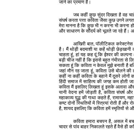
जाने
का
प्रमाण
है।
जब
कहीं
कुछ
सुंदर
दिखता
है
वह
चाह
संघर्ष
करता
पत्ता
कविता
जैसा
कुछ
उगने
लगत
मेरा
मानना
है
कि
कुछ
भी
न
करना
भी
करना
ह
और
साधारण
के
सौंदर्य
को
भूलते
जा
रहे
हैं।
अ
आखिरी
बात
,
पॉलीटिकल
करेक्टनेस
है।
मैं
थोड़ी
बदमाशी
या
कहें
थोड़ी
छेड़खानी
चाहता
हूं
,
हां
यह
कह
दूं
कि
ईश्वर
की
कल्पना
बड़ी
चीज
नहीं
है
कि
इससे
बहुत
गंभीरता
से
लि
सकता
हूं
कि
कविता
न
केवल
मुझे
बनाती
है
बल
जहां
मौन
रह
जाता
हूं
,
कविता
उसे
बोलने
की
कहीं
ना
कहीं
कविता
के
बहाने
मैं
दूसरे
लोगों
क
हिंदी
समाज
में
साहित्य
की
जगह
कम
होती
जा
कविता
मैं
इसलिए
लिखता
हूं
इसके
अलावा
औ
यानी
वेदना
हमें
जोड़ती
है
,
कविता
संघर्ष
और
महाकाव्‍य
युद्ध
की
गाथा
कहते
हैं
,
रामायण
,
महा
कष्‍ट
दोनों
स्थितियों
में
स्त्रियां
रोती
हैं
और
रो
है
,
शायद
इसलिए
कि
कविता
हमें
स्‍मृतियों
से
औ
कविता
हमारा
बचपन
है
,
असल
में
ब
चादर
से
पांव
बाहर
निकालते
रहते
हैं
वैसे
ही
कव