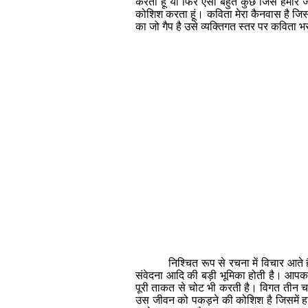
करता
हूं
या
फिर
ऐसा
बहुत
कुछ
जिसे
हमारे
ज
कोशिश
करता
हूं।
कविता
मेरा
कैनवास
है
जि
का
जो
गैप
है
उसे
व्यक्तिगत
स्तर
पर
कविता
भ
निश्चित
रूप
से
रचना
में
विचार
आते
ह
संवेदना
आदि
की
बड़ी
भूमिका
होती
है।
आपक
पूरी
ताकत
से
चोट
भी
करती
है।
विगत
तीन
च
उस
जीवन
को
पकड़ने
की
कोशिश
है
जिसमें
ह