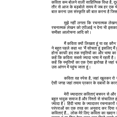
कविता
कम
बोलने
वाली
साहित्यिक
विधा
है
,
दू
तौर
से
आज
के
बड़बोले
समय
में
जब
हर
एक
बात
करना
उस
संस्कृति
की
बात
करना
है
जिसम
मुझे
नहीं
लगता
कि
रचनात्मक
लेखन
रचनात्मक
लेखन
को
एपीआई
न
देना
भी
इसका
समीक्षा
आलोचना
आदि
को।
मैं
कविता
क्यों
लिखता
हूं
या
वह
कौन
ने
बहुत
पहले
कहा
था
‘
मैं
सोचता
हूं
इसलिए
मैं
ह
होना
काफी
हद
तक
स्मृतियों
का
और
भाषा
का
कहें
कि
कविता
सबसे
ज्यादा
भाषा
में
रहती
है।
कहें
कि
स्मृतियों
का
एक
ऐसा
झरोखा
है
जहां
स
उस
आंगन
में
पहुंच
जाता
हूं।
कविता
वह
स्‍पेस
है
,
जहां
खुलकर
रो
ऐसी
जगह
जहां
तमाम
प्रकार
के
दबावों
के
का
मेरी
ज्यादातर
कविताएं
बचपन
से
और
बहुत
भावुक
समाज
है
और
रिश्तो
से
संचालित
ह
ज्यादा
है।
हिंदी
भाषा
के
ज्यादातर
रचनाकारों
परंपराओं
का
एक
तरह
का
अनुवाद
कर
दिया
कविताएं
हैं
...
लोक
मेरे
लिए
कविता
का
खदान