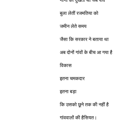
नानी
का
दुखता
था
जब
पांव
बुला
लेतीं
रजमतिया
को
जमीन
लेते
समय
जैसा
कि
सरकार
ने
बताया
था
अब
दोनों
गांवों
के
बीच
आ
गया
है
विकास
इतना
चमकदार
इतना
बड़ा
कि
उसको
छूने
तक
की
नहीं
है
गांववालों
की
हैसियत।