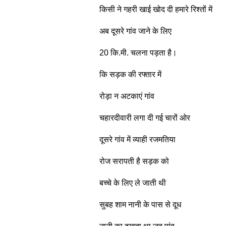
किसी
ने
गहरी
खाई
खोद
दी
हमारे
रिश्‍तों
में
अब
दूसरे
गांव
जाने
के
लिए
20
कि
.
मी
.
चलना
पड़ता
है।
कि
सड़क
की
रफ्तार
में
रोड़ा
न
अटकाएं
गांव
चहारदीवारी
लगा
दी
गई
चारों
ओर
दूसरे
गांव
में
व्‍याही
रजमतिया
रोज
सरापती
है
सड़क
को
बच्‍चे
के
लिए
ले
जाती
थी
सुबह
शाम
नानी
के
पास
से
दूध