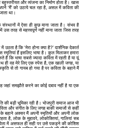
ी
बहुस्‍तरीयत
और
व्यंजना
का
निर्माण
होता
है।
खास
अपने
‘
मैं
’
को
उठाये
चल
रहा
है
,
असल
में
कविता
की
जाता
था।
क
संस्थानों
में
ऐसा
ही
कुछ
माना
जाता
है।
संभव
है
में
उस
तरह
से
महत्त्वपूर्ण
नहीं
माना
जाता
जिस
तरह
न
में
उठता
है
कि
‘
मेरा
होना
क्या
है
?’
दार्शनिक
देकार्त
ास
स्मृतियां
हैं
इसलिए
भाषा
है।
कुल
मिलाकर
हमारा
ते
हैं
कि
भाषा
सबसे
ज्यादा
कविता
में
रहती
है
या
यूं
ाथ
ही
वह
मेरे
लिए
एक
स्पेस
है
,
एक
खाली
जगह
,
या
स्कृति
से
तो
गायब
हो
गया
है
पर
कविता
के
बहाने
मैं
ह
जहां
समझौते
करने
का
कोई
दबाव
नहीं
है
या
एक
ति
की
बड़ी
भूमिका
रही
है।
भोजपुरी
समाज
आज
भी
विता
और
संगीत
के
लिए
जगह
बाकी
समाजों
से
कहीं
के
बहाने
अक्‍सर
मैं
अपनी
स्‍मृतियों
और
अपनी
लोक
रहता
है
,
लोक
के
मुहावरे
,
लोकोक्तियां
,
गालियां
सब
िता
में
असफल
ही
सही
पर
उसे
पकड़ने
की
कोशिश