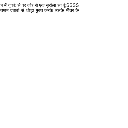
ान
में
चुपके
से
पर
जोर
से
एक
सुरीला
सा
कूं
SSSS
तमाम
दबावों
से
थोड़ा
मुक्त
करके
उसके
भीतर
के