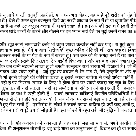
े
कुलांचे
मारती
समुद्री
लहरें
हों
,
या
नमक
भरा
चेहरा
,
वह
चाहे
पूरे
शरीर
को
मुंह
क
ा
है।
वैसे
ही
अगर
कुछ
बदसूरत
दिखे
वह
रूखी
आवाज
के
रूप
में
हो
या
कुपोषित
पौध
ोता
है
या
कहें
उल
-
जुलुल
करना
भी
मायने
रखता
है।
हम
अर्थ
की
तलाश
में
इतनी
ते
क्सर
छोटे
बच्चों
के
करने
और
बोलने
पर
हम
ध्यान
नहीं
देते
पर
मुझे
उसमें
गजब
का
अ
और
खूब
सारी
समझदारी
कभी
भी
बहुत
ज्यादा
कन्वींस
नहीं
कर
पाई।
ये
मुझे
बहुत
करना
चाहता
हूं
,
मैंने
भगवान
सिरीज
की
कुछ
कविताएं
लिखी
थीं
,
सच
कहूं
तो
ईश्व
अक्‍सर
स्त्री
के
या
पेड़
के
रूप
में
करता
हूं।
अब
तक
जो
भी
समझ
बनी
है
यह
बात
या
जाए
और
इसके
लिए
खूब
सारे
समझौते
किए
जाएं।
और
यह
बात
सबसे
ज्यादा
मुझ
्कि
जब
कभी
भटकने
लगता
हूं
तो
उंगली
पकड़कर
सही
रास्ता
भी
दिखाती
है।
जो
मैं
ताकत
और
स्‍पेस
देती
है।
यह
मुझे
मेरे
बचपन
से
मेरे
गांव
से
,
मेरी
प्रकृति
से
और
इ
ो
भी
इनसे
जोड़ने
की
कोशिश
करता
हूं
इससे
ज्यादा
कविता
से
कोई
अपेक्षा
नहीं
है
रही
है
पर
लिखना
समाज
के
लिए
भी
होता
होगा
पर
सबसे
ज्यादा
यह
खुद
के
लिए
र
कुछ
कर
ही
नहीं
सकता।
यहीं
पर
समवेदना
या
संवेदना
की
बात
आती
है।
हमारे
प
वेदना
के
पक्ष
में
खड़ी
होती
है।
सबसे
शानदार
कविताएं
विपरीत
परिस्थितियों
में
भारत
से
लेकर
इलियड
तक
क्‍योंकि
जब
जीवन
पर
सबसे
बड़ा
संकट
आता
है
तो
कव
ते
हुए
गीत
गाती
हैं।
प्रतिरोध
में
,
संघर्ष
में
सबसे
ज्‍यादा
कविता
ही
क्‍यों
याद
आती
है
र
बचपन
से
अनूठे
ढंग
से
जोड़ती
है।
इस
जोड़ने
में
बहुत
तर्क
और
बुद्धि
की
जरूरत
न
चपन
तर्क
और
व्‍यवस्‍था
को
नकारता
है
,
वह
अपने
जिज्ञासा
भाव
से
,
अपने
प्रयोगों
स
िता
भी
अनुशासन
तोड़ती
है
,
वह
चाहे
भाषा
का
अनुशासन
हो
,
विचार
का
हो
या
समा