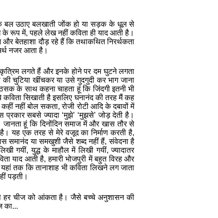
े
बल
उठाए
बलखाती
जोंक
हो
या
सड़क
के
धूल
से
े
के
रूप
में
,
पहले
लेख
नहीं
कविता
ही
याद
आती
है।
ज
और
बेतहाशा
दौड़
रहे
हैं
कि
तथाकथित
निरर्थकता
र्थ
नजर
आता
है।
कृत्रिम
लगते
हैं
और
इनके
होने
पर
दम
घुटने
लगता
र
की
चुटिया
खींचकर
या
उसे
गुदगुदी
कर
भाग
जाना
ठसक
के
साथ
कहना
चाहता
हूं
कि
जिंदगी
इतनी
भी
े
कविता
सिखाती
है
इसलिए
घनानंद
की
तरह
मैं
कह
कहीं
नहीं
बोल
सकता
,
रोजी
रोटी
आदि
के
दबावों
में
स
प्रकार
सबसे
ज्यादा
‘
मुझे
’ ‘
मुझसे
’
जोड़
देती
है।
।
जानता
हूं
कि
दिनोंदिन
समाज
में
और
खास
तौर
से
है।
यह
एक
तरह
से
मेरे
वजूद
का
निर्माण
करती
है
,
ास
समानंद
या
समखुशी
जैसे
शब्‍द
नहीं
हैं
,
संवेदना
है
लिखी
गयीं
,
युद्ध
के
माहौल
में
लिखी
गयीं
,
ज्‍यादातर
िता
याद
आती
है
,
हमारी
भोजपुरी
में
बहुत
विरह
और
,
यहां
तक
कि
तानाशाह
भी
कविता
लिखने
लग
जाता
हीं
पड़ती।
े
हर
चीज
को
आंकता
है।
जैसे
बच्‍चे
अनुशासन
की
ज
का
...