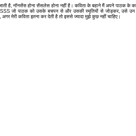
जाती
है
,
नॉनसेंस
होना
सेंसलेस
होना
नहीं
है।
कविता
के
बहाने
मैं
अपने
पाठक
के
क
SSSS
जो
पाठक
को
उसके
बचपन
से
और
उसकी
स्मृतियों
से
जोड़कर
,
उसे
उन
,
अगर
मेरी
कविता
इतना
कर
देती
है
तो
इससे
ज्यादा
मुझे
कुछ
नहीं
चाहिए।