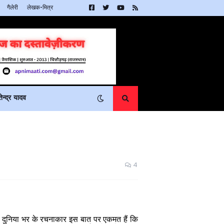
गैलेरी
लेखक-मित्र
न्द्र यादव
4
दुनिया
भर
के
रचनाकार
इस
बात
पर
एकमत
हैं
कि