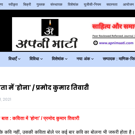
गा
स्वीकृत
बिक्री
गुल्लक
संस्थापक
विशेषांक
यूजीसी-नियम
सदस्यता
आयोजन
विधाएँ
विविधा
विशेषांक
नया अंक
सम्पादक : माणिक-जिते
 में ‘होना’ / प्रमोद कुमार तिवारी
1, 2021
 बात :
कविता
में
‘
होना
’
/
प्रमोद
कुमार
तिवारी
कि
कवि
नहीं
,
उसकी
कविता
बोले
पर
कई
बार
कवि
का
बोलना
भी
जरूरी
होता
है।