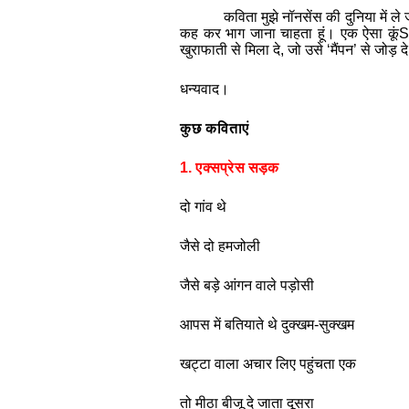
कविता
मुझे
नॉनसेंस
की
दुनिया
में
ले
कह
कर
भाग
जाना
चाहता
हूं।
एक
ऐसा
कूं
खुराफाती
से
मिला
दे
,
जो
उसे
‘
मैंपन
’
से
जोड़
दे
धन्यवाद।
कुछ कविताएं
1.
एक्सप्रेस
सड़क
दो
गांव
थे
जैसे
दो
हमजोली
जैसे
बड़े
आंगन
वाले
पड़ोसी
आपस
में
बतियाते
थे
दुक्खम
-
सुक्‍खम
खट्टा
वाला
अचार
लिए
पहुंचता
एक
तो
मीठा
बीजू
दे
जाता
दूसरा