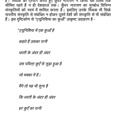
है
।
मिथक
का
प्रयोग
करते
हुए
कुँवर
नारायण
न
किसी
धर्म
विशेष
तक
सीमित
रहते
हैं
न
ही
देशकाल
तक
।
कुँवर
नारायण
का
युगबोध
विभिन्न
संस्कृतियों
को
स्वयं
में
शामिल
करता
है
।
इसलिए
उनके
मिथक
भी
सिर्फ़
भारतीय
संस्कृति
से
संबंधित
न
होकर
दूसरे
देशों
की
संस्कृति
से
भी
संबंधित
हैं
।
इस
दृष्टिकोण
से
“
ट्यूनिशिया
का
कुआँ
”
उत्कृष्ट
उदाहरण
है
-
“
ट्यूनिशिया
में
एक
कुआँ
है
कहते
हैं
उसका
पानी
धरती
के
अंदर
ही
अंदर
उस
पवित्र
कुएँ
से
जुड़ा
हुआ
है
जो
मक्का
में
है
।
मैंने
तो
यह
भी
सुना
है
कि
धरती
के
अंदर
ही
अंदर
हर
कुएँ
का
पानी