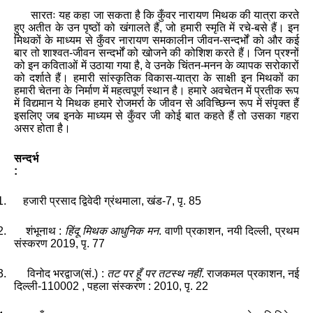
सारतः
यह
कहा
जा
सकता
है
कि
कुँवर
नारायण
मिथक
की
यात्रा
करते
हुए
अतीत
के
उन
पृष्ठों
को
खंगालते
हैं
,
जो
हमारी
स्मृति
में
रचे
-
बसे
हैं
।
इन
मिथकों
के
माध्यम
से
कुँवर
नारायण
समकालीन
जीवन
-
सन्दर्भों
को
और
कई
बार
तो
शाश्वत
-
जीवन
सन्दर्भों
को
खोजने
की
कोशिश
करते
हैं
।
जिन
प्रश्नों
को
इन
कविताओं
में
उठाया
गया
है
,
वे
उनके
चिंतन
-
मनन
के
व्यापक
सरोकारों
को
दर्शाते
हैं
।
हमारी
सांस्कृतिक
विकास
-
यात्रा
के
साक्षी
इन
मिथकों
का
हमारी
चेतना
के
निर्माण
में
महत्वपूर्ण
स्थान
है
।
हमारे
अवचेतन
में
प्रतीक
रूप
में
विद्यमान
ये
मिथक
हमारे
रोजमर्रा
के
जीवन
से
अविच्छिन्न
रूप
में
संपृक्त
हैं
इसलिए
जब
इनके
माध्यम
से
कुँवर
जी
कोई
बात
कहते
हैं
तो
उसका
गहरा
असर
होता
है
।
सन्दर्भ
:
1.
हजारी
प्रसाद
द्विवेदी
ग्रंथमाला
,
खंड
-7,
पृ.
85
2.
शंभूनाथ
:
हिंदू
मिथक
आधुनिक
मन
.
वाणी
प्रकाशन
,
नयी
दिल्ली
,
प्रथम
संस्करण
2019,
पृ.
77
3.
विनोद
भरद्वाज
(
सं
.) :
तट
पर
हूँ
पर
तटस्थ
नहीं
.
राजकमल
प्रकाशन
,
नई
दिल्ली
-110002
,
पहला
संस्करण
: 2010,
पृ.
22