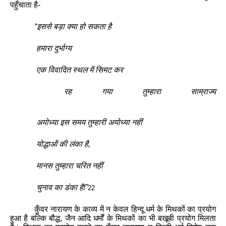
पहुँचाता
है
-
“
इससे
बड़ा
क्या
हो
सकता
है
हमारा
दुर्भाग्य
एक
विवादित
स्थल
में
सिमट
कर
रह
गया
तुम्हारा
साम्राज्य
अयोध्या
इस
समय
तुम्हारी
अयोध्या
नहीं
योद्धाओं
की
लंका
है
,
मानस
तुम्हारा
चरित
नहीं
चुनाव
का
डंका
है
!”
22
कुँवर
नारायण
के
काव्य
में
न
केवल
हिन्दू
धर्म
के
मिथकों
का
प्रयोग
हुआ
है
बल्कि
बौद्ध
,
जैन
आदि
धर्मों
के
मिथकों
का
भी
बखूबी
प्रयोग
मिलता