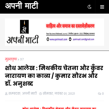
अपनी माटी
मुख्यपृष्ठ
37
शोध आलेख : मिथकीय चेतना और कुँवर
नारायण का काव्य / कुमार सौरभ और
डॉ. अनुशब्द
सम्पादक, अपनी माटी
सोमवार, नवंबर 01, 2021
0
शोध
आलेख
:
मिथकीय
चेतना
और
कुँवर
नारायण
का