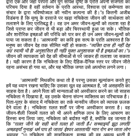
द्वारा
एक
ओर
जहाँ
परंपरा
और
युग
सापेक्ष
दृष्टि
के
प्रति
अपनी
सजगता
का
परिचय
दिया
है
वहीं
वर्तमान
के
प्रति
आस्था
,
विश्वास
एवं
कर्मण्यता
का
संचार
के
द्वारा
भविष्योज्वल
की
नवीन
कल्पना
की
है
।
”
कितनी
अजीब
8
विडंबना
है
कि
मृत्यु
के
दरवाजे
पर
खड़ा
नचिकेता
जीवन
की
सार्थकता
को
तलाशने
के
लिए
प्रतिबद्ध
है
।
वह
उन
अमर
जीवन
-
मूल्यों
को
तलाश
रहा
है
जिसे
प्राप्त
कर
जीवन
से
भी
बड़ा
और
चिरस्थायी
हुआ
जा
सके
।
भौतिक
और
शारीरिक
इच्छाओं
की
परिधि
को
पार
कर
ही
उन
अमर
जीवन
-
मूल्यों
को
पाया
जा
सकता
है
।
‘
आत्मजयी
’
का
कवि
इस
सत्य
के
प्रति
आश्वस्त
है
कि
मनुष्य
का
जीवन
देह
तक
सीमित
नहीं
हो
सकता
-
“
व्यक्ति
दास
ही
नहीं
देह
का
/
स्वामी
भी
है
/
अनुशासित
ही
नहीं
/
मुक्त
अनुशासक
भी
है
इच्छाओं
का
।
”
9
जीवन
की
व्यापकता
को
देह
की
सीमाओं
से
परे
जाकर
ही
तलाशा
जा
सकता
है
।
यही
कारण
है
कि
नचिकेता
के
लिए
दैहिक
-
दैनिक
स्तर
पर
जीवन
जीते
रहना
असंभव
हो
गया
था
,
और
यह
भौतिक
जगत
उसे
अपर्याप्त
लगने
लगा
।
‘
आत्मजयी
’
मिथकीय
कथा
तो
है
परन्तु
उसका
मूल्यांकन
करते
हुए
हमें
यह
ध्यान
रखना
चाहिए
कि
उसका
मूल
वह
आत्मबल
है
,
जो
असहमति
का
साहस
देता
है
।
अपने
पिता
की
मान्यताओं
को
अस्वीकार
करने
का
जो
साहस
नचिकेता
ने
दिखाया
है
,
वह
उसके
चेतना
संपन्न
व्यक्तित्व
का
परिचायक
है
।
पिता
-
पुत्र
के
संवाद
में
नचिकेता
का
तर्क
मानवीय
जीवन
को
व्यापक
फ़लक
देने
वाला
है
।
नचिकेता
ग़लत
शर्तों
पर
जीना
अस्वीकार
करता
है
।
वह
जीवन
-
शैली
जिसमें
ग़लत
को
भी
अपने
क्षणिक
लाभ
के
लिए
आचरण
का
हिस्सा
बना
लिया
जाए
,
नचिकेता
को
बर्दाश्त
नहीं
है
,
क्योंकि
वह
जानता
है
कि
“
ग़लत
जीने
से
/
सही
बातें
ग़लत
हो
जाती
हैं
-/
सच्चाइयाँ
झूठ
लगतीं
/
अच्छाइयाँ
गुनाह
/
धर्म
पाप
हो
जाता
/
ईश्वर
आततायी
/
प्यार
रोग
बन
जाता
लोग
भयावह
...
”
नचिकेता
की
साहसिकता
,
मनुष्य
की
वह
अमूल्य
थाती
है
10