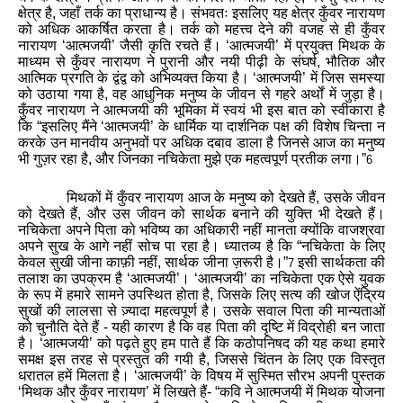
क्षेत्र
है
,
जहाँ
तर्क
का
प्राधान्य
है
।
संभवतः
इसलिए
यह
क्षेत्र
कुँवर
नारायण
को
अधिक
आकर्षित
करता
है
।
तर्क
को
महत्त्व
देने
की
वजह
से
ही
कुँवर
नारायण
‘
आत्मजयी
’
जैसी
कृति
रचते
हैं
।
‘
आत्मजयी
’
में
प्रयुक्त
मिथक
के
माध्यम
से
कुँवर
नारायण
ने
पुरानी
और
नयी
पीढ़ी
के
संघर्ष
,
भौतिक
और
आत्मिक
प्रगति
के
द्वंद्व
को
अभिव्यक्त
किया
है
।
‘
आत्मजयी
’
में
जिस
समस्या
को
उठाया
गया
है
,
वह
आधुनिक
मनुष्य
के
जीवन
से
गहरे
अर्थों
में
जुड़ा
है
।
कुँवर
नारायण
ने
आत्मजयी
की
भूमिका
में
स्वयं
भी
इस
बात
को
स्वीकारा
है
कि
“
इसलिए
मैंने
‘
आत्मजयी
’
के
धार्मिक
या
दार्शनिक
पक्ष
की
विशेष
चिन्ता
न
करके
उन
मानवीय
अनुभवों
पर
अधिक
दबाव
डाला
है
जिनसे
आज
का
मनुष्य
भी
गुज़र
रहा
है
,
और
जिनका
नचिकेता
मुझे
एक
महत्वपूर्ण
प्रतीक
लगा
।
”
6
मिथकों
में
कुँवर
नारायण
आज
के
मनुष्य
को
देखते
हैं
,
उसके
जीवन
को
देखते
हैं
,
और
उस
जीवन
को
सार्थक
बनाने
की
युक्ति
भी
देखते
हैं
।
नचिकेता
अपने
पिता
को
भविष्य
का
अधिकारी
नहीं
मानता
क्योंकि
वाजश्रवा
अपने
सुख
के
आगे
नहीं
सोच
पा
रहा
है
।
ध्यातव्य
है
कि
“
नचिकेता
के
लिए
केवल
सुखी
जीना
काफ़ी
नहीं
,
सार्थक
जीना
ज़रूरी
है
।
”
इसी
सार्थकता
की
7
तलाश
का
उपक्रम
है
‘
आत्मजयी
’
।
‘
आत्मजयी
’
का
नचिकेता
एक
ऐसे
युवक
के
रूप
में
हमारे
सामने
उपस्थित
होता
है
,
जिसके
लिए
सत्य
की
खोज
ऐंद्रिय
सुखों
की
लालसा
से
ज़्यादा
महत्वपूर्ण
है
।
उसके
सवाल
पिता
की
मान्यताओं
को
चुनौति
देते
हैं
-
यही
कारण
है
कि
वह
पिता
की
दृष्टि
में
विद्रोही
बन
जाता
है
।
‘
आत्मजयी
’
को
पढ़ते
हुए
हम
पाते
हैं
कि
कठोपनिषद
की
यह
कथा
हमारे
समक्ष
इस
तरह
से
प्रस्तुत
की
गयी
है
,
जिससे
चिंतन
के
लिए
एक
विस्तृत
धरातल
हमें
मिलता
है
।
‘
आत्मजयी
’
के
विषय
में
सुस्मित
सौरभ
अपनी
पुस्तक
‘
मिथक
और
कुँवर
नारायण
’
में
लिखते
हैं
- “
कवि
ने
आत्मजयी
में
मिथक
योजना