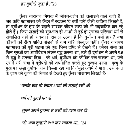
हर
कुएँ
से
जुड़ा
है
।
”
23
कुँवर
नारायण
मिथक
में
जीवन
-
दर्शन
को
तलाशने
वाले
कवि
हैं
।
जब
कवि
महाभारत
को
केंद्र
में
रखकर
‘
वे
क्यों
हारे
’
जैसी
कविता
लिखते
हैं
,
तो
दुर्योधन
के
हार
के
बहाने
शाश्वत
जीवन
-
सत्य
को
भी
उद्घाटित
कर
रहे
होते
हैं
।
जिस
लड़ाई
की
शुरुआत
ही
अधर्म
से
हुई
हो
उसका
परिणाम
धर्म
से
संचालित
नहीं
हो
सकता
।
सवाल
उठता
है
कि
दुर्योधन
क्यों
हारा
?
क्या
कौरवों
की
सैन्य
शक्ति
पांडवों
से
कम
थी
?
बिल्कुल
नहीं
।
कुँवर
नारायण
महाभारत
की
पूरी
घटना
को
एक
भिन्न
दृष्टि
से
देखते
हैं
।
कौरव
सेना
को
जिन
गुरुओं
का
आशीर्वचन
लेकर
युद्ध
करना
था
,
उसे
ही
दुर्योधन
ने
अपने
पक्ष
से
युद्ध
में
उतरवा
दिया
।
जो
धर्म
,
दुर्योधन
को
जीवित
रख
सकता
था
,
उसे
उसने
भरी
सभा
में
द्रोपदी
को
अपमानित
करते
हुए
कुचल
डाला
।
मृत्यु
के
मुख
पर
खड़ा
दुर्योधन
जब
चिल्ला
रहा
था
कि
‘
मुझे
अधर्म
ने
मारा
’
,
उस
वक्त
के
दृश्य
को
कृष्ण
की
निगाह
से
देखते
हुए
कुँवर
नारायण
लिखते
हैं
-
“
उसके
बाद
तो
केवल
अधर्म
की
लड़ाई
बची
थी
:
धर्म
की
दुहाई
मत
दो
तुमने
अपने
दुष्कर्म
से
उसी
की
हत्या
कर
दी
जो
आज
तुम्हारी
रक्षा
कर
सकता
था
...
”
24