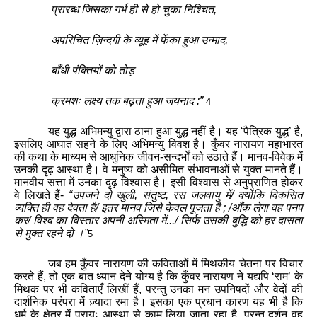
प्रारब्ध
जिसका
गर्भ
ही
से
हो
चुका
निश्चित
,
अपरिचित
ज़िन्दगी
के
व्यूह
में
फेंका
हुआ
उन्माद
,
बाँधी
पंक्तियों
को
तोड़
क्रमशः
लक्ष्य
तक
बढ़ता
हुआ
जयनाद
:
”
4
यह
युद्ध
अभिमन्यु
द्वारा
ठाना
हुआ
युद्ध
नहीं
है
।
यह
‘
पैत्रिक
युद्ध
’
है
,
इसलिए
आघात
सहने
के
लिए
अभिमन्यु
विवश
है
।
कुँवर
नारायण
महाभारत
की
कथा
के
माध्यम
से
आधुनिक
जीवन
-
सन्दर्भों
को
उठाते
हैं
।
मानव
-
विवेक
में
उनकी
दृढ़
आस्था
है
।
वे
मनुष्य
को
असीमित
संभावनाओं
से
युक्त
मानते
हैं
।
मानवीय
सत्ता
में
उनका
दृढ़
विश्वास
है
।
इसी
विश्वास
से
अनुप्राणित
होकर
वे
लिखते
हैं
-
“
उपजने
दो
खुली
,
संतुष्ट
,
रस
जलवायु
में
/
क्योंकि
विकसित
व्यक्ति
ही
वह
देवता
है
/
इतर
मानव
जिसे
केवल
पूजता
है
; /
आँक
लेगा
वह
पनप
कर
/
विश्व
का
विस्तार
अपनी
अस्मिता
में
.../
सिर्फ
उसकी
बुद्धि
को
हर
दासता
से
मुक्त
रहने
दो
।
”
5
जब
हम
कुँवर
नारायण
की
कविताओं
में
मिथकीय
चेतना
पर
विचार
करते
हैं
,
तो
एक
बात
ध्यान
देने
योग्य
है
कि
कुँवर
नारायण
ने
यद्यपि
‘
राम
’
के
मिथक
पर
भी
कविताएँ
लिखीं
हैं
,
परन्तु
उनका
मन
उपनिषदों
और
वेदों
की
दार्शनिक
परंपरा
में
ज़्यादा
रमा
है
।
इसका
एक
प्रधान
कारण
यह
भी
है
कि
धर्म
के
क्षेत्र
में
प्रायः
आस्था
से
काम
लिया
जाता
रहा
है
,
परन्तु
दर्शन
वह