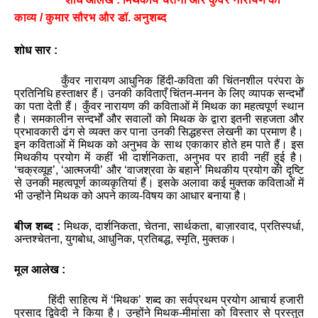
काव्य
/
कुमार
सौरभ
और
डॉ
.
अनुशब्द
शोध सार
:
कुँवर
नारायण
आधुनिक
हिंदी
-
कविता
की
चिंतनशील
परंपरा
के
प्रतिनिधि
हस्ताक्षर
हैं
।
उनकी
कविताएँ
चिंतन
-
मनन
के
लिए
व्यापक
सन्दर्भों
का
पता
देती
हैं
।
कुँवर
नारायण
की
कविताओं
में
मिथक
का
महत्वपूर्ण
स्थान
है
।
समकालीन
सन्दर्भों
और
सवालों
को
मिथक
के
द्वारा
इतनी
सहजता
और
प्रभावकारी
ढंग
से
व्यक्त
कर
पाना
उनकी
सिद्धहस्त
लेखनी
का
प्रमाण
है
।
इन
कविताओं
में
मिथक
को
अनुभव
के
साथ
एकाकार
होते
हम
पाते
हैं
।
इस
मिथकीय
प्रयोग
में
कहीं
भी
दार्शनिकता
,
अनुभव
पर
हावी
नहीं
हुई
है
।
‘
चक्रव्यूह
’
, ‘
आत्मजयी
’
और
‘
वाजश्रवा
के
बहाने
’
मिथकीय
प्रयोग
की
दृष्टि
से
उनकी
महत्वपूर्ण
काव्यकृतियां
हैं
।
इसके
अलावा
कई
मुक्तक
कविताओं
में
भी
उन्होंने
मिथक
को
अपने
काव्य
-
विषय
का
आधार
बनाया
है
।
बीज
शब्द :
मिथक
,
दार्शनिकता
,
चेतना
,
सार्थकता
,
बाज़ारवाद
,
प्रतिस्पर्धा
,
अन्तश्चेतना
,
युगबोध
,
आधुनिक
,
प्रतिबद्ध
,
स्मृति
,
मुक्तक
।
मूल
आलेख
:
हिंदी
साहित्य
में
‘
मिथक
’
शब्द
का
सर्वप्रथम
प्रयोग
आचार्य
हजारी
प्रसाद
द्विवेदी
ने
किया
है
।
उन्होंने
मिथक
-
मीमांसा
को
विस्तार
से
प्रस्तुत