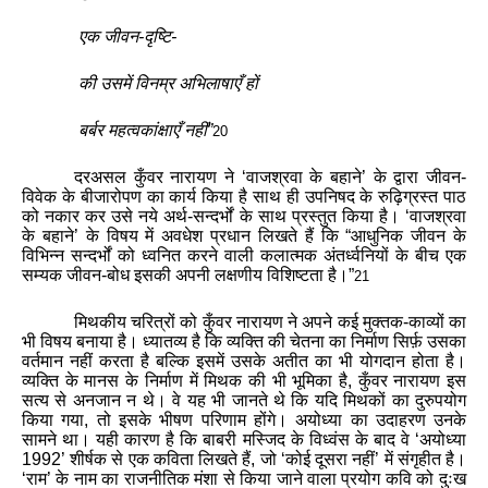
एक
जीवन
-
दृष्टि
-
की
उसमें
विनम्र
अभिलाषाएँ
हों
बर्बर
महत्वकांक्षाएँ
नहीं
”
20
दरअसल
कुँवर
नारायण
ने
‘
वाजश्रवा
के
बहाने
’
के
द्वारा
जीवन
-
विवेक
के
बीजारोपण
का
कार्य
किया
है
साथ
ही
उपनिषद
के
रुढ़िग्रस्त
पाठ
को
नकार
कर
उसे
नये
अर्थ
-
सन्दर्भों
के
साथ
प्रस्तुत
किया
है
।
‘
वाजश्रवा
के
बहाने
’
के
विषय
में
अवधेश
प्रधान
लिखते
हैं
कि
“
आधुनिक
जीवन
के
विभिन्न
सन्दर्भों
को
ध्वनित
करने
वाली
कलात्मक
अंतर्ध्वनियों
के
बीच
एक
सम्यक
जीवन
-
बोध
इसकी
अपनी
लक्षणीय
विशिष्टता
है
।
”
21
मिथकीय
चरित्रों
को
कुँवर
नारायण
ने
अपने
कई
मुक्तक
-
काव्यों
का
भी
विषय
बनाया
है
।
ध्यातव्य
है
कि
व्यक्ति
की
चेतना
का
निर्माण
सिर्फ़
उसका
वर्तमान
नहीं
करता
है
बल्कि
इसमें
उसके
अतीत
का
भी
योगदान
होता
है
।
व्यक्ति
के
मानस
के
निर्माण
में
मिथक
की
भी
भूमिका
है
,
कुँवर
नारायण
इस
सत्य
से
अनजान
न
थे
।
वे
यह
भी
जानते
थे
कि
यदि
मिथकों
का
दुरुपयोग
किया
गया
,
तो
इसके
भीषण
परिणाम
होंगे
।
अयोध्या
का
उदाहरण
उनके
सामने
था
।
यही
कारण
है
कि
बाबरी
मस्जिद
के
विध्वंस
के
बाद
वे
‘
अयोध्या
1992’
शीर्षक
से
एक
कविता
लिखते
हैं
,
जो
‘
कोई
दूसरा
नहीं
’
में
संगृहीत
है
।
‘
राम
’
के
नाम
का
राजनीतिक
मंशा
से
किया
जाने
वाला
प्रयोग
कवि
को
दुःख