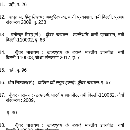
11.
वही
,
पृ.
26
12.
शंभूनाथ
,
हिंदू
मिथक
:
आधुनिक
मन
,
वाणी
प्रकाशन
,
नयी
दिल्ली
,
प्रथम
संस्करण
2009,
पृ.
233
13.
यतीन्द्र
मिश्र
(
सं
.) ,
कुँवर
नारायण
:
उपस्थिति
.
वाणी
प्रकाशन
,
नयी
दिल्ली
-
110002,
पृ.
66
14.
कुँवर
नारायण
:
वाजश्रवा
के
बहाने
,
भारतीय
ज्ञानपीठ
,
नयी
दिल्ली
-
110003,
चौथा
संस्करण
2017
,
पृ.
7
15.
वही
,
पृ.
96
16.
ओम
निश्चल
(
सं
.) :
कविता
की
सगुण
इकाई
:
कुँवर
नारायण
.
पृ.
67
17.
कुँवर
नारायण
:
आत्मजयी,
भारतीय
ज्ञानपीठ
,
नयी
दिल्ली
-
110032,
नौवाँ
संस्करण
: 2009,
पृ.
30
18.
कुँवर
नारायण
:
वाजश्रवा
के
बहाने,
भारतीय
ज्ञानपीठ
,
नयी