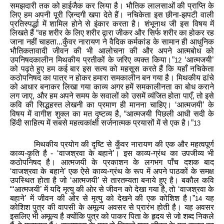
समझदारी
तक
को
हाईजैक
कर
लिया
है
।
भौतिक
लालसाओं
की
प्राप्ति
के
लिए
हम
अपनी
पूरी
ज़िन्दगी
खपा
देते
हैं
।
नचिकेता
इस
छीना
-
झपटी
वाली
प्रतिस्पर्द्धा
में
शामिल
होने
से
इंकार
करता
है
।
शंभूनाथ
जी
इस
विषय
में
लिखते
हैं
“
वह
शरीर
के
लिए
शरीर
द्वारा
जीकर
और
सिर्फ
शरीर
का
होकर
रह
जाना
नहीं
चाहता
...
कुँवर
नारायण
ने
वैदिक
कर्मकांड
के
सामान
ही
आधुनिक
भौतिकतावादी
जीवन
की
भी
आलोचना
की
और
अपने
आत्मबोध
को
उपनिषदकालीन
मिथकीय
प्रतीकों
के
जरिए
व्यक्त
किया
।
”
‘
आत्मजयी
’
12
को
पढ़ते
हुए
हम
कई
बार
इस
सत्य
को
महसूस
करते
हैं
कि
यहाँ
नचिकेता
कठोपनिषद
का
पात्र
न
होकर
हमारा
समकालीन
बन
गया
है
।
मिथकीय
ढांचे
को
आधार
बनाकर
लिखा
गया
काव्य
अगर
हमें
समकालीनता
का
बोध
कराने
लग
जाए
,
और
हम
अपने
समय
के
सवालों
को
उसमें
व्यंजित
होता
पाएँ
,
तो
इसे
कवि
की
सिद्धहस्त
लेखनी
का
प्रमाण
ही
मानना
चाहिए
।
‘
आत्मजयी
’
के
विषय
में
वागीश
शुक्ल
का
मत
दृष्टव्य
है
, “
आत्मजयी
पिछली
आधी
सदी
के
हिंदी
साहित्य
में
सबसे
महत्वकांक्षी
सर्जनात्मक
प्रयासों
में
से
एक
है
।
”
13
मिथकीय
प्रयोग
की
दृष्टि
से
कुँवर
नारायण
की
एक
और
महत्वपूर्ण
काव्य
-
कृति
है
- ‘
वाजश्रवा
के
बहाने
’
।
इस
काव्य
-
ग्रंथ
का
उपजीव्य
भी
कठोपनिषद
है
।
आत्मजयी
के
प्रकाशन
के
लगभग
पाँच
दशक
बाद
‘
वाजश्रवा
के
बहाने
’
एक
ऐसे
काव्य
-
ग्रंथ
के
रूप
में
अपने
पाठकों
के
समक्ष
उपस्थित
होता
है
जो
‘
आत्मजयी
’
से
तारतम्यता
बनाये
हुए
है
।
बकौल
कवि
“‘
आत्मजयी
’
में
यदि
मृत्यु
की
ओर
से
जीवन
को
देखा
गया
है
,
तो
‘
वाजश्रवा
के
बहाने
’
में
जीवन
की
ओर
से
मृत्यु
को
देखने
की
एक
कोशिश
है
।
”
यह
1
4
कोशिश
पुत्र
की
वापसी
के
अमूल्य
अवसर
से
प्रारंभ
होती
है
।
यह
अवसर
इसलिए
भी
अमूल्य
है
क्योंकि
पुत्र
को
पाकर
पिता
के
हृदय
से
जो
शब्द
निकले