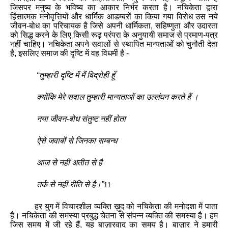
जिसपर
मनुष्य
के
भविष्य
का
आकार
निर्भर
करता
है
।
नचिकेता
द्वारा
हिंसात्मक
मनोवृत्तियों
और
धार्मिक
आडम्बरों
का
किया
गया
विरोध
उस
नये
जीवन
-
बोध
का
परिचायक
है
जिसे
अपनी
धार्मिकता
,
सहिष्णुता
और
उदारता
को
सिद्ध
करने
के
लिए
किसी
रूढ़
परंपरा
के
अनुयायी
समाज
से
प्रमाण
-
पत्र
नहीं
चाहिए
।
नचिकेता
अपने
सवालों
से
स्थापित
मान्यताओं
को
चुनौती
देता
है
,
इसलिए
समाज
की
दृष्टि
में
वह
विधर्मी
है
-
“
तुम्हारी
दृष्टि
में
मैं
विद्रोही
हूँ
क्योंकि
मेरे
सवाल
तुम्हारी
मान्यताओं
का
उल्लंघन
करते
हैं
।
नया
जीवन
-
बोध
संतुष्ट
नहीं
होता
ऐसे
जवाबों
से
जिनका
सम्बन्ध
आज
से
नहीं
अतीत
से
है
तर्क
से
नहीं
रीति
से
है
।
”
11
हर
युग
में
विचारशील
व्यक्ति
ख़ुद
को
नचिकेता
की
मनोदशा
में
पाता
है
।
नचिकेता
की
समस्या
प्रबुद्ध
चेतना
से
संपन्न
व्यक्ति
की
समस्या
है
।
हम
जिस
समय
में
जी
रहे
हैं
,
यह
बाज़ारवाद
का
समय
है
।
बाज़ार
ने
हमारी