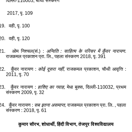
दिल्ली
-
110003,
चौथा
संस्करण
2017
,
पृ.
109
19.
वही
,
पृ.
100
20.
वही
,
पृ.
120
21.
ओम
निश्चल
(
सं
.) :
अन्विति
:
साहित्य
के
परिसर
में
कुँवर
नारायण
.
राजकमल
प्रकाशन
प्रा
.
लि
.,
पहला
संस्करण
2018
,
पृ.
391
22.
कुँवर
नारायण
:
कोई
दूसरा
नहीं,
राजकमल
प्रकाशन
,
चौथी
आवृत्ति
:
2011,
पृ.
70
23.
कुँवर
नारायण
:
हाशिए
का
गवाह,
मेधा
बुक्स
,
दिल्ली
-110032
,
प्रथम
संस्करण
2009,
पृ.
32
24.
कुँवर
नारायण
:
सब
इतना
असमाप्त,
राजकमल
प्रकाशन
प्रा
.
लि
. ,
पहला
संस्करण
:
2018,
पृ.
61
कुमार
सौरभ, शोधार्थी
,
हिंदी
विभाग
,
तेजपुर
विश्वविद्यालय