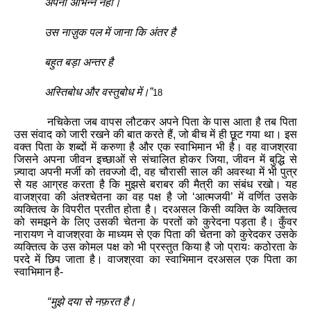
अपना
अभिन्न
नहीं
।
उस
नाज़ुक
पल
में
जाना
कि
अंतर
है
बहुत
बड़ा
अन्तर
है
अस्तिबोध
और
वस्तुबोध
में
।
”
18
नचिकेता
जब
वापस
लौटकर
अपने
पिता
के
पास
आता
है
तब
पिता
उस
संवाद
को
जारी
रखने
की
बात
करते
हैं
,
जो
बीच
में
ही
छूट
गया
था
।
इस
वक्त
पिता
के
शब्दों
में
करुणा
है
और
एक
स्वाभिमान
भी
है
।
वह
वाजश्रवा
जिसने
अपना
जीवन
इच्छाओं
से
संचालित
होकर
जिया
,
जीवन
में
बुद्धि
से
ज़्यादा
अपनी
मर्जी
को
तवज्जो
दी
,
वह
चौरासी
साल
की
अवस्था
में
भी
पुत्र
से
यह
आग्रह
करता
है
कि
मुझसे
बराबर
की
मैत्री
का
संबंध
रखो
।
यह
वाजश्रवा
की
अंतश्चेतना
का
वह
पक्ष
है
जो
‘
आत्मजयी
’
में
वर्णित
उसके
व्यक्तित्व
के
विपरीत
प्रतीत
होता
है
।
दरअसल
किसी
व्यक्ति
के
व्यक्तित्व
को
समझने
के
लिए
उसकी
चेतना
के
परतों
को
कुरेदना
पड़ता
है
।
कुँवर
नारायण
ने
वाजश्रवा
के
माध्यम
से
एक
पिता
की
चेतना
को
कुरेदकर
उसके
व्यक्तित्व
के
उस
कोमल
पक्ष
को
भी
प्रस्तुत
किया
है
जो
प्रायः
कठोरता
के
परदे
में
छिप
जाता
है
।
वाजश्रवा
का
स्वाभिमान
दरअसल
एक
पिता
का
स्वाभिमान
है
-
“
मुझे
दया
से
नफ़रत
है
।