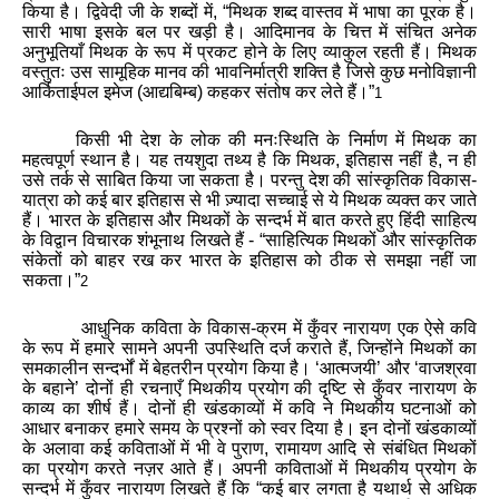
किया
है
।
द्विवेदी
जी
के
शब्दों
में
, “
मिथक
शब्द
वास्तव
में
भाषा
का
पूरक
है
।
सारी
भाषा
इसके
बल
पर
खड़ी
है
।
आदिमानव
के
चित्त
में
संचित
अनेक
अनुभूतियाँ
मिथक
के
रूप
में
प्रकट
होने
के
लिए
व्याकुल
रहती
हैं
।
मिथक
वस्तुतः
उस
सामूहिक
मानव
की
भावनिर्मात्री
शक्ति
है
जिसे
कुछ
मनोविज्ञानी
आर्किताईपल
इमेज
(
आद्यबिम्ब
)
कहकर
संतोष
कर
लेते
हैं।
”
1
किसी
भी
देश
के
लोक
की
मनःस्थिति
के
निर्माण
में
मिथक
का
महत्वपूर्ण
स्थान
है
।
यह
तयशुदा
तथ्य
है
कि
मिथक
,
इतिहास
नहीं
है
,
न
ही
उसे
तर्क
से
साबित
किया
जा
सकता
है
।
परन्तु
देश
की
सांस्कृतिक
विकास
-
यात्रा
को
कई
बार
इतिहास
से
भी
ज़्यादा
सच्चाई
से
ये
मिथक
व्यक्त
कर
जाते
हैं
।
भारत
के
इतिहास
और
मिथकों
के
सन्दर्भ
में
बात
करते
हुए
हिंदी
साहित्य
के
विद्वान
विचारक
शंभूनाथ
लिखते
हैं
- “
साहित्यिक
मिथकों
और
सांस्कृतिक
संकेतों
को
बाहर
रख
कर
भारत
के
इतिहास
को
ठीक
से
समझा
नहीं
जा
सकता
।
”
2
आधुनिक
कविता
के
विकास
-
क्रम
में
कुँवर
नारायण
एक
ऐसे
कवि
के
रूप
में
हमारे
सामने
अपनी
उपस्थिति
दर्ज
कराते
हैं
,
जिन्होंने
मिथकों
का
समकालीन
सन्दर्भों
में
बेहतरीन
प्रयोग
किया
है
।
‘
आत्मजयी
’
और
‘
वाजश्रवा
के
बहाने
’
दोनों
ही
रचनाएँ
मिथकीय
प्रयोग
की
दृष्टि
से
कुँवर
नारायण
के
काव्य
का
शीर्ष
हैं
।
दोनों
ही
खंडकाव्यों
में
कवि
ने
मिथकीय
घटनाओं
को
आधार
बनाकर
हमारे
समय
के
प्रश्नों
को
स्वर
दिया
है
।
इन
दोनों
खंडकाव्यों
के
अलावा
कई
कविताओं
में
भी
वे
पुराण
,
रामायण
आदि
से
संबंधित
मिथकों
का
प्रयोग
करते
नज़र
आते
हैं
।
अपनी
कविताओं
में
मिथकीय
प्रयोग
के
सन्दर्भ
में
कुँवर
नारायण
लिखते
हैं
कि
“
कई
बार
लगता
है
यथार्थ
से
अधिक