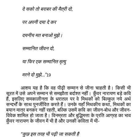
दे
सको
तो
बराबर
की
मैत्री
दो
,
पर
अपनी
दया
दे
कर
दयनीय
मत
बनाओ
मुझे
।
सम्मानित
जीवन
दो
,
या
फिर
एक
सम्मानित
मृत्यु
मरने
दो
मुझे
...
”
1
9
आशय
यह
है
कि
वह
पीढ़ी
सम्मान
से
जीना
चाहती
है
।
किसी
भी
सूरत
में
उसे
अपने
सम्मान
से
समझौता
बर्दाश्त
नहीं
।
कुँवर
नारायण
बड़े
कवि
हैं
,
इसलिए
समकालीनता
के
धरातल
पर
वे
मिथकों
को
बिल्कुल
नये
अर्थ
सन्दर्भों
के
साथ
पुनर्जीवित
करते
हैं
।
उनके
यहाँ
मिथकीय
कथा
,
मिथकों
का
बयान
मात्र
बनकर
नहीं
रहती
,
बल्कि
उसमें
कवि
का
जीवन
-
बोध
और
जीवन
-
विवेक
शामिल
हो
जाता
है
।
विनम्रता
और
बुद्धिमत्ता
के
प्रति
आग्रह
का
भाव
कुँवर
नारायण
के
जीवन
में
भी
है
और
उनकी
कविता
में
भी
-
“
कुछ
इस
तरह
भी
पढ़ी
जा
सकती
है