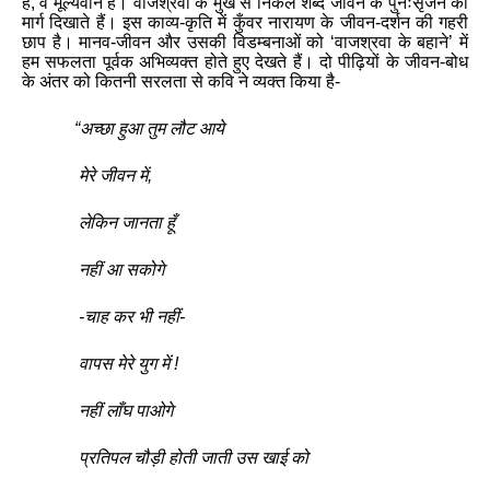
हैं
,
वे
मूल्यवान
हैं
।
वाजश्रवा
के
मुख
से
निकले
शब्द
जीवन
के
पुनःसृजन
का
मार्ग
दिखाते
हैं
।
इस
काव्य
-
कृति
में
कुँवर
नारायण
के
जीवन
-
दर्शन
की
गहरी
छाप
है
।
मानव
-
जीवन
और
उसकी
विडम्बनाओं
को
‘
वाजश्रवा
के
बहाने
’
में
हम
सफलता
पूर्वक
अभिव्यक्त
होते
हुए
देखते
हैं
।
दो
पीढ़ियों
के
जीवन
-
बोध
के
अंतर
को
कितनी
सरलता
से
कवि
ने
व्यक्त
किया
है
-
“
अच्छा
हुआ
तुम
लौट
आये
मेरे
जीवन
में
,
लेकिन
जानता
हूँ
नहीं
आ
सकोगे
-
चाह
कर
भी
नहीं
-
वापस
मेरे
युग
में
!
नहीं
लाँघ
पाओगे
प्रतिपल
चौड़ी
होती
जाती
उस
खाई
को