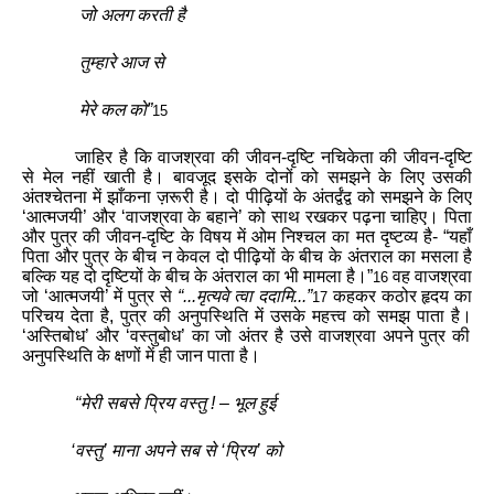
जो
अलग
करती
है
तुम्हारे
आज
से
मेरे
कल
को
”
1
5
जाहिर
है
कि
वाजश्रवा
की
जीवन
-
दृष्टि
नचिकेता
की
जीवन
-
दृष्टि
से
मेल
नहीं
खाती
है
।
बावजूद
इसके
दोनों
को
समझने
के
लिए
उसकी
अंतश्चेतना
में
झाँकना
ज़रूरी
है
।
दो
पीढ़ियों
के
अंतर्द्वंद्व
को
समझने
के
लिए
‘
आत्मजयी
’
और
‘
वाजश्रवा
के
बहाने
’
को
साथ
रखकर
पढ़ना
चाहिए
।
पिता
और
पुत्र
की
जीवन
-
दृष्टि
के
विषय
में
ओम
निश्चल
का
मत
दृष्टव्य
है
- “
यहाँ
पिता
और
पुत्र
के
बीच
न
केवल
दो
पीढ़ियों
के
बीच
के
अंतराल
का
मसला
है
बल्कि
यह
दो
दृष्टियों
के
बीच
के
अंतराल
का
भी
मामला
है
।
”
वह
वाजश्रवा
1
6
जो
‘
आत्मजयी
’
में
पुत्र
से
“...
मृत्यवे
त्वा
ददामि
...
”
कहकर
कठोर
हृदय
का
1
7
परिचय
देता
है
,
पुत्र
की
अनुपस्थिति
में
उसके
महत्त्व
को
समझ
पाता
है
।
‘
अस्तिबोध
’
और
‘
वस्तुबोध
’
का
जो
अंतर
है
उसे
वाजश्रवा
अपने
पुत्र
की
अनुपस्थिति
के
क्षणों
में
ही
जान
पाता
है
।
“
मेरी
सबसे
प्रिय
वस्तु
!
–
भूल
हुई
‘
वस्तु
’
माना
अपने
सब
से
‘
प्रिय
’
को