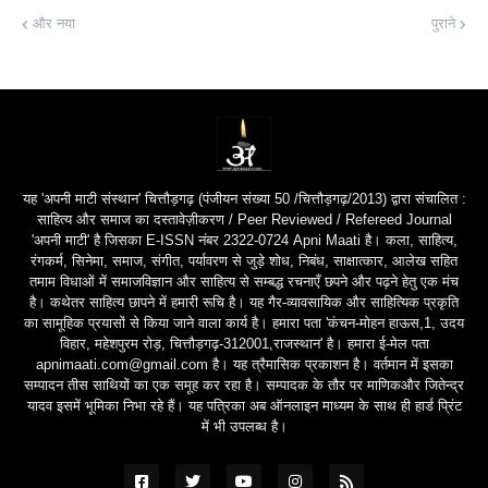
और नया
पुराने
यह 'अपनी माटी संस्थान' चित्तौड़गढ़ (पंजीयन संख्या 50 /चित्तौड़गढ़/2013) द्वारा संचालित :
साहित्य और समाज का दस्तावेज़ीकरण / Peer Reviewed / Refereed Journal
'अपनी माटी' है जिसका E-ISSN नंबर 2322-0724 Apni Maati है। कला, साहित्य,
रंगकर्म, सिनेमा, समाज, संगीत, पर्यावरण से जुड़े शोध, निबंध, साक्षात्कार, आलेख सहित
तमाम विधाओं में समाजविज्ञान और साहित्य से सम्बद्ध रचनाएँ छपने और पढ़ने हेतु एक मंच
है। कथेतर साहित्य छापने में हमारी रूचि है। यह गैर-व्यावसायिक और साहित्यिक प्रकृति
का सामूहिक प्रयासों से किया जाने वाला कार्य है। हमारा पता 'कंचन-मोहन हाऊस,1, उदय
विहार, महेशपुरम रोड़, चित्तौड़गढ़-312001,राजस्थान' है। हमारा ई-मेल पता
apnimaati.com@gmail.com है। यह त्रैमासिक प्रकाशन है। वर्तमान में इसका
सम्पादन तीस साथियों का एक समूह कर रहा है। सम्पादक के तौर पर माणिकऔर जितेन्द्र
यादव इसमें भूमिका निभा रहे हैं। यह पत्रिका अब ऑनलाइन माध्यम के साथ ही हार्ड प्रिंट
में भी उपलब्ध है।