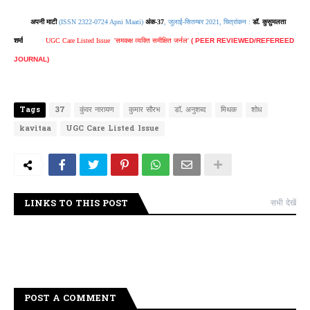
अपनी माटी
(ISSN 2322-0724 Apni Maati)
अंक-37
, जुलाई-सितम्बर 2021, चित्रांकन :
डॉ. कुसुमलता
शर्मा
UGC Care Listed Issue
'समकक्ष व्यक्ति
समीक्षित जर्नल
'
( PEER REVIEWED/REFEREED
JOURNAL)
Tags
37
कुंवर नारायण
कुमार सौरभ
डॉ. अनुशब्द
मिथक
शोध
kavitaa
UGC Care Listed Issue
LINKS TO THIS POST
सभी देखें
POST A COMMENT