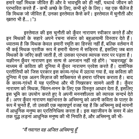
हमारे
यहाँ
मिथक
जीवित
हैं
!
और
वे
भावभूमि
को
ही
नहीं
,
यथार्थ
जीवन
को
प्रभावित
करते
हैं
-
कभी
अच्छे
के
लिए
,
कभी
बुरे
के
लिए
।
यह
एक
चैलेंज
है
कि
मिथक
जो
जीवित
हैं
,
उनका
इस्तेमाल
कैसे
करें
।
इस्तेमाल
में
चुनौती
और
ख़तरा
भी
है
...
।
”
3
इस्तेमाल
की
इस
चुनौती
को
कुँवर
नारायण
स्वीकार
करते
हैं
और
इन
मिथकों
के
सहारे
अपने
रचना
संसार
को
बहुआयामी
विस्तार
देते
हैं
।
ध्यातव्य
है
कि
मिथक
केवल
हमारी
स्मृति
का
हिस्सा
नहीं
हैं
,
बल्कि
वर्तमान
में
भी
कई
मिथक
प्रतीक
रूप
में
हमारी
चेतना
में
सक्रिय
हैं
,
इसलिए
जब
बात
मिथकों
के
जरिए
कही
जाती
है
,
तो
उसका
प्रभाव
व्यापक
स्तर
पर
पड़ता
है
।
यक़ीनन
कुँवर
नारायण
इस
सत्य
से
अनजान
नहीं
रहे
होंगे
।
‘
चक्रव्यूह
’
के
माध्यम
से
कविता
की
दुनिया
में
कुँवर
नारायण
प्रवेश
करते
हैं
।
दार्शनिक
प्रतीतियों
को
जिस
प्रकार
इस
काव्य
-
ग्रंथ
में
उठाया
गया
है
,
वह
कविता
की
दुनिया
में
एक
अलग
मिज़ाज
की
शख्सियत
से
हमारा
परिचय
कराता
है
।
बाद
के
काव्य
-
ग्रंथों
में
यह
प्रतिभा
और
भी
निखरकर
सामने
आती
है
।
कुँवर
नारायण
को
मिथक
,
चिंतन
-
मनन
के
लिए
एक
विस्तृत
आधार
देता
है
,
इसलिए
इस
भूमि
का
उपयोग
करते
हुए
वे
अपनी
मननशीलता
को
व्यापक
सन्दर्भ
देते
हैं
।
अगर
कुँवर
नारायण
महाभारत
के
अभिमन्यु
को
अपनी
कविता
के
पात्र
के
रूप
में
चुनते
हैं
,
तो
उसकी
एक
महत्वपूर्ण
वजह
यह
है
कि
अभिमन्यु
कई
मायनों
में
आधुनिक
मनुष्य
का
प्रतिनिधित्व
करता
है
।
इस
महाजीवन
के
समर
में
अंत
तक
युद्ध
लड़ना
आधुनिक
मनुष्य
की
भी
नियति
है
,
और
अभिमन्यु
की
भी
-
“
मैं
नवागत
वह
अजित
अभिमन्यु
हूँ