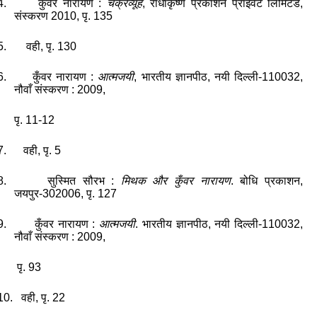
4.
कुँवर
नारायण
:
चक्रव्यूह
,
राधाकृष्ण
प्रकाशन
प्राइवेट
लिमिटेड
,
संस्करण
2010,
पृ.
135
5.
वही
,
पृ.
130
6.
कुँवर
नारायण
:
आत्मजयी
,
भारतीय
ज्ञानपीठ
,
नयी
दिल्ली
-
110032,
नौवाँ
संस्करण
: 2009,
पृ.
11-12
7.
वही
,
पृ.
5
8.
सुस्मित
सौरभ
:
मिथक
और
कुँवर
नारायण
.
बोधि
प्रकाशन
,
जयपुर
-
302006,
पृ.
127
9.
कुँवर
नारायण
:
आत्मजयी
.
भारतीय
ज्ञानपीठ
,
नयी
दिल्ली
-
110032,
नौवाँ
संस्करण
: 2009,
पृ.
93
10.
वही
,
पृ.
22