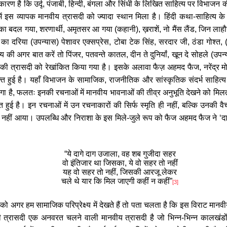
कारण है कि उर्दू
,
पंजाबी
,
हिन्दी
,
बंगला और सिंधी के लिखित साहित्य पर विभाजन 
ं इस व्यापक मानवीय त्रासदी को ज्यादा स्थान मिला है। हिंदी कथा-साहित्य के स
्का बदल गया
,
शरणार्थी
,
अमृतसर आ गया (कहानी)
,
ख़राशें
,
नो मैंस लैंड
,
जिन लाहौर
का दरिया (उपन्यास) पेशावर एक्सप्रेस
,
टोबा टेक सिंह
,
सरदार जी
,
ठंडा गोश्त
, 
त्य की अगर बात करें तो पिंजर
,
पतवन्ते कातल
,
दीन ते दुनियाँ
,
खून दे सोहले (उपन्
 की त्रासदी को रेखांकित किया गया है। इसके अलावा फैज़ अहमद फैज
,
नरेंद्र 
यक्ति हुई है। यहाँ विभाजन के सामाजिक
,
राजनीतिक और सांस्कृतिक संदर्भ साहित्य मे
 भोगा है, फलतः इनकी रचनाओं में मानवीय भावनाओं की तीव्र अनुभूति देखने को मि
िव्यक्त हुई है। इन रचनाओं में उन रचनाकारों की सिर्फ स्मृति ही नहीं, बल्कि उनक
नहीं आया। उपलब्धि और निराशा के इस मिले
-
जुले रूप को फैज अहमद फैज ने
‘
द
“
ये दागे दाग उजाला, वह शब गुजीदा सहर
वो इंतिजार था जिसका, ये वो सहर तो नहीं
यह वो सहर तो नहीं, जिसकी आरजू लेकर
चले थे यार कि मिल जाएगी कहीं न कहीं
”
[3]
ो अगर हम सामाजिक परिप्रेक्ष्य में देखते हैं तो पता चलता है कि इस विराट मानव
 की त्रासदी एक अनवरत चलने वाली मानवीय त्रासदी है जो भिन्न-भिन्न कालखंड