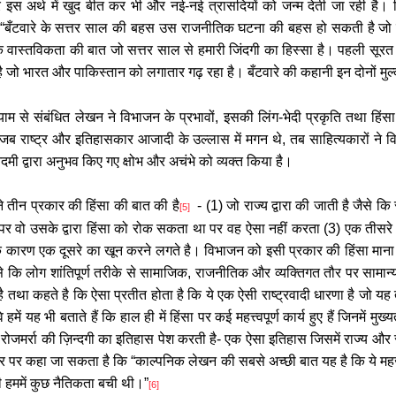
स अर्थ में खुद बीत कर भी और नई-नई त्रासदियों को जन्म देती जा रही है। व
“
बँटवारे के सत्तर साल की बहस उस राजनीतिक घटना की बहस हो सकती है जो सत्त
ास्तविकता की बात जो सत्तर साल से हमारी जिंदगी का हिस्सा है। पहली सूरत म
है जो भारत और पाकिस्तान को लगातार गढ़ रहा है। बँटवारे की कहानी इन दोनों मुल
याम से संबंधित लेखन ने विभाजन के प्रभावों, इसकी लिंग-भेदी प्रकृति तथा हिंसा
जब राष्ट्र और इतिहासकार आजादी के उल्लास में मगन थे, तब साहित्यकारों ने 
 द्वारा अनुभव किए गए क्षोभ और अचंभे को व्यक्त किया है।
 ने तीन प्रकार की हिंसा की बात की है
-
(1)
जो राज्य द्वारा की जाती है जैसे कि
[5]
ता पर वो उसके द्वारा हिंसा को रोक सकता था पर वह ऐसा नहीं करता (
3)
एक तीसरे 
े के कारण एक दूसरे का खून करने लगते है। विभाजन को इसी प्रकार की हिंसा म
े कि लोग शांतिपूर्ण तरीके से सामाजिक
,
राजनीतिक और व्यक्तिगत तौर पर सामान्य 
 तथा कहते है कि ऐसा प्रतीत होता है कि ये एक ऐसी राष्ट्रवादी धारणा है जो
ें यह भी बताते हैं कि हाल ही में हिंसा पर कई महत्त्वपूर्ण कार्य हुए हैं जिनमें म
ी रोजमर्रा की ज़िन्दगी का इतिहास पेश करती है- एक ऐसा इतिहास जिसमें राज्य और 
 तौर पर कहा जा सकता है कि
“
काल्पनिक लेखन की सबसे अच्छी बात यह है कि ये मह
ी हममें कुछ नैतिकता बची थी।
”
[6]