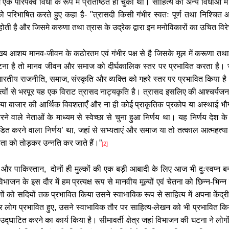
एक परिपक्व विधा के रूप में प्रतिष्ठित हो चुकी थी। साहित्य की अन्य विधाओं में 
दी को परिभाषित करते हुए कहा है-
''
त्रासदी किसी गंभीर स्वतः पूर्ण तथा निश्चित आ
ं होती है और जिसमे करुणा तथा त्रास के उद्रेक द्वारा इन मनोविकारों का उचित वि
ख्य आशय मानव-जीवन के कठोरतम एवं गंभीर पक्ष से है जिसके मूल में करूणा तथ
घटना है तो मानव जीवन और समाज को दीर्घकालिक स्तर पर प्रभावित करता है। भा
रतीय राजनीति, समाज, संस्कृति और व्यक्ति को गहरे स्तर पर प्रभावित किया है
 तत्त्वों से भरपूर यह एक विराट त्रासद नाट्यकृति है। त्रासद इसलिए की आश्चर
जी या बाजार की आर्थिक विवशताएँ और ना ही कोई प्राकृतिक प्रकोप या अस्थाई भौगो
ने वाले नेताओं के माध्यम से स्वेच्छा से चुना हुआ निर्णय था। यह निर्णय देश 
ित करने वाला निर्णय
’
था, जहां से सभ्यताएं और समाज या तो तत्काल आत्महत्या 
ा को तोड़कर उन्नति कर जाते हैं।
”
[2]
 और पाकिस्तान,
दोनों ही मुल्कों की एक बड़ी आबादी के लिए आज भी दुःस्वप्न बन
न के इस दौर में हम प्रत्यक्ष रूप से मानवीय मूल्यों एवं चेतना को छिन्न
-
भिन्न
गों को सदियों तक प्रभावित किया उसने स्वाभाविक रूप से साहित्य में अपना केंद्
ोग प्रभावित हुए, उसने स्वाभाविक तौर पर साहित्य
-
लेखन को भी प्रभावित किय
्घाटित करने का कार्य किया है। सीमावर्ती क्षेत्र जहां विभाजन की घटना ने लोगो