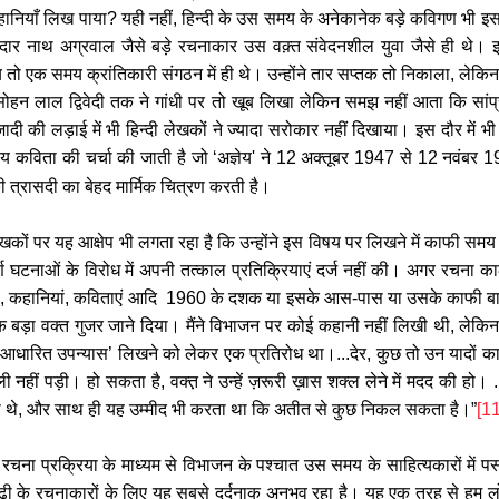
ानियाँ लिख पाया
?
यही नहीं
,
हिन्दी के उस समय के अनेकानेक बड़े कविगण भी इ
ेदार नाथ अग्रवाल जैसे बड़े रचनाकार उस वक़्त संवेदनशील युवा जैसे ही थे। इ
ेय तो एक समय क्रांतिकारी संगठन में ही थे। उन्होंने तार सप्तक तो निकाला
,
लेकिन
हन लाल द्विवेदी तक ने गांधी पर तो खूब लिखा लेकिन समझ नहीं आता कि सांप्
दी की लड़ाई में भी हिन्दी लेखकों ने ज्यादा सरोकार नहीं दिखाया। इस दौर में भी 
नीय कविता की चर्चा की जाती है जो
‘
अज्ञेय
'
ने 12 अक्तूबर 1947 से 12 नवंबर 
ी त्रासदी का बेहद मार्मिक चित्रण करती है।
लेखकों पर यह आक्षेप भी लगता रहा है कि उन्होंने इस विषय पर लिखने में काफी समय 
्ण घटनाओं के विरोध में अपनी तत्काल प्रतिक्रियाएं दर्ज नहीं की। अगर रचना 
, कहानियां,
कविताएं आदि
1960
के दशक या इसके आस
-
पास या उसके काफी बाद 
क बड़ा वक्त गुजर जाने दिया। मैंने विभाजन पर कोई कहानी नहीं लिखी थी,
लेकिन 
आधारित उपन्यास
’
लिखने को लेकर एक प्रतिरोध था।
...
देर,
कुछ तो उन यादों क
ली नहीं पड़ी। हो सकता है,
वक्त़ ने उन्हें ज़रूरी ख़ास शक्ल लेने में मदद की हो।
.
 थे,
और साथ ही यह उम्मीद भी करता था कि अतीत से कुछ निकल सकता है।
”
[11
की रचना प्रक्रिया के माध्यम से विभाजन के पश्चात उस समय के साहित्यकारों में 
पीढ़ी के रचनाकारों के लिए यह सबसे दर्दनाक अनुभव रहा है। यह एक तरह से हम ल