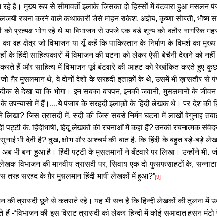
हे हैं। मुख्य रूप से सीमावर्ती इलाके जिसका दो हिस्सों में बंटवारा हुआ मसलन पं
 कालजयी रचना करने वाले कथाकारों जैसे मोहन राकेश
,
अज्ञेय
,
कृष्णा सोबती
,
भीष्म 
 को प्रत्यक्ष भोग रहे थे या विभाजन से उपजे एक बड़े शून्य को बतौर नागरिक
ा वह क्षेत्र जो विभाजन या यूँ कहें कि पाकिस्तान के निर्माण के विमर्श का मुख्य 
हाँ के हिंदी साहित्यकारों में विभाजन की घटना को लेकर ऐसी बेचैनी देखने को नहीं म
ी करते हैं और साहित्य में विभाजन पूर्व बंटवारे की आहट को रेखांकित करते हुए कुछ म
 जो ग़ैर मुसलमान थे, वे दोनों देशों के सरहदी इलाक़ों के थे, उसमें भी ख़ासतौर से प
़दीक से देखा या कि भोगा। इन सबका बचपन
,
इनकी जवानी
,
मुसलमानों के जीवन 
े उपन्यासों में हैं।....ये पंजाब के सरहदी इलाक़ों के हिंदी लेखक थे। पर देश की हि
ने लिखा
?
जिस त्रासदी में
,
सदी की जिस सबसे निर्मम घटना में लाखों बेगुनाह तबा
दी पट्टी के
,
हिंदीभाषी
,
हिंदू लेखकों की रचनाओं में कहां हैं
?
उनकी रचनात्मक संवेद
ुनाई भी देती है
?
दुख
,
क्षोभ और आश्चर्य की बात है
,
कि हिंदी के बहुत बड़े-बड़े ल
अब भी बना हुआ है। हिंदी पट्टी के मुसलमानों ने बँटवारे पर लिखा। उन्होंने भी
,
ज
दू लेखक विभाजन की मानवीय त्रासदी पर
,
सिवाय एक दो फुसफसाहटों के
,
सन्नाटा 
स तरह सरहद के ग़ैर मुसलमान हिंदी भाषी लेखकों में हुआ
?”
[9]
 की त्रासदी छूने से कतराते रहे। यह भी सच है कि हिन्दी लेखकों की तुलना में उर
 हैं
-
“
विभाजन की इस विराट त्रासदी को लेकर हिन्दी में कोई सआदात हसन मंटो पैद