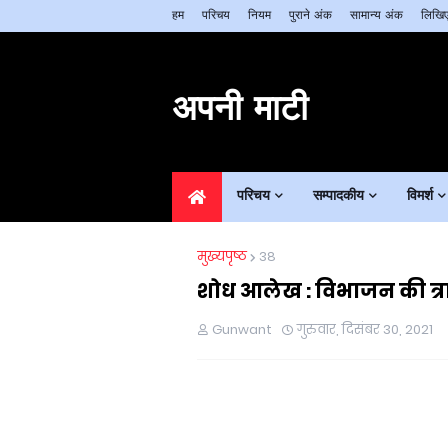
हम
परिचय
नियम
पुराने अंक
सामान्य अंक
लिखिए
अपनी माटी
परिचय
सम्पादकीय
विमर्श
मुख्यपृष्ठ
38
शोध आलेख : विभाजन की त्र
Gunwant
गुरुवार, दिसंबर 30, 2021