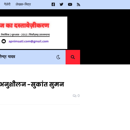
गैलेरी
लेखक-मित्र
न्द्र यादव
क अनुशीलन -सुकांत सुमन
0