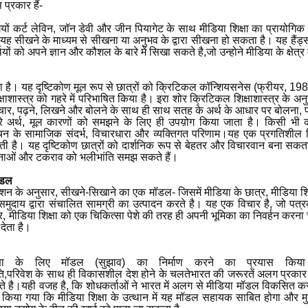
 प्रकार हैं-
ों कर्ट लेविन
,
जॉन डेवी और जीन पियागेट के साथ मीडिया शिक्षा का प्रायोगि
 यह सीखने के माध्यम से सीखना या अनुभव के द्वारा सीखना हो सकता है। यह हैंड
्थियों को अपने ज्ञान और कौशल के बारे में सिखा सकते है,जो उन्होने मीडिया के क्षेत
ा है। यह दृष्टिकोण मूल रूप से छात्रों को क्रिटिकल कॉन्शियसनेस (फ्रीयर
, 19
्षाशास्त्र को गहरे में परिभाषित किया है। इरा शोर क्रिटिकल शिक्षाशास्त्र के 
चार
,
पढ़ने
,
लिखने और बोलने के साथ ही साथ सतह के अर्थ के आधार पर बोलना
,
े अर्थ
,
मूल कारणों को समझने के लिए ही उपय़ोग किया जाता है। किसी भी का
चन के सामाजिक संदर्भ
,
विचारधारा और व्यक्तिगत परिणाम।यह एक प्रगतिशील शि
कती है। यह दृष्टिकोण छात्रों को दार्शनिक रूप से बेहतर और विचारवान बना सकता 
घटनाओं और टकराव को भलीभांति समझ सकते हैं।
ॉडल
शन के अनुसार
,
सीखने-सिखाने का एक मॉडल- जिसमें मीडिया के छात्र, मीडिया शि
ुदाय द्वारा संचालित सामग्री का उत्पादन करते है। यह एक विचार है, जो पत्र
र
,
मीडिया शिक्षा को एक चिकित्सा पेशे की तरह ही अपनी भूमिका का निवर्हन करन
देता है।
शिक्षा के लिए मॉडल (सुझाव) का निर्माण करने का प्रयास क
ि,परिवेश के साथ ही विकासशील देश होने के चलतेभारत की जरूरतें अलग प्रकार की
कते है।यही वजह है, कि शोधकर्ताओं ने भारत में अलग से मीडिया मॉडल विकसित 
 किया गया कि मीडिया शिक्षा के उत्थान में यह मॉडल सहायक साबित होगा और मुद्द