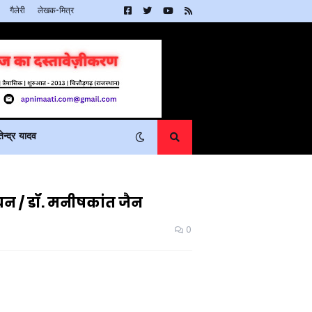
गैलेरी
लेखक-मित्र
न्द्र यादव
यन / डॉ. मनीषकांत जैन
0