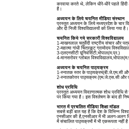
करवाया करते थे, लेकिन धीरे-धीरे पहले हिंदी 
है।
अध्ययन के लिये चयनित मीडिया संस्थान
प्रस्तुत अध्ययन के लिये मध्यप्रदेश के चार व
और दो निजी विश्वविद्यालयों को लिया गया है।
चयनित किये गये सरकारी विश्वविद्यालय
1-माखनलाल चतुर्वेदी राष्ट्रीय संचार और पत
2-महात्मा गांधी चित्रकूट ग्रामोदय विश्ववि
3-एलएनसीटी यूनिवर्सिटी,भोपाल(म.प्र.)
4-मानसरोवर ग्लोबल विश्वविद्यालय,भोपाल(म.प
अध्ययन के चयनित पाठ्यक्रम
1-स्नातक स्तर के पाठ्यक्रम(बी.जे.एम.सी औ
2-स्नातकोत्तर पाठ्यक्रम (एम.जे.एस.सी और एम
शोध प्रविधि
प्रस्तुत अध्ययन विवऱणात्मक शोध प्रविधि से 
पर किया गया है। इस विश्लेषण के बाद ही निष्क
भारत में प्रचलित मीडिया शिक्षा मॉडल
सबसे बड़ी बात यह है कि देश के विभिन्न विश्वव
एनसीआर की है,एनसीआर में भी अलग-अलग विश्वविद
में संचालित पाठ्यक्रमों में भी एकरूपता नहीं ह