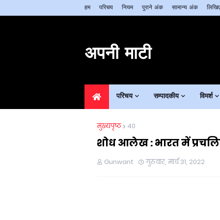
हम
परिचय
नियम
पुराने अंक
सामान्य अंक
लिखिए
अपनी माटी
परिचय
सम्पादकीय
विमर्श
मुख्यपृष्ठ
40
शोध आलेख : भारत में प्रचल
Gunwant
गुरुवार, मार्च 31, 2022