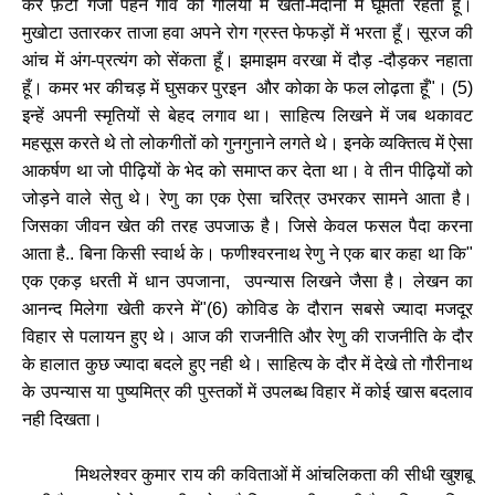
कर
फ़टी
गंजी
पहने
गाँव
की
गलियों
में
खेतों
-
मैदानों
में
घूमता
रहता
हूँ।
मुखोटा
उतारकर
ताजा
हवा
अपने
रोग
ग्रस्त
फेफड़ों
में
भरता
हूँ।
सूरज
की
आंच
में
अंग
-
प्रत्यंग
को
सेंकता
हूँ।
झमाझम
वरखा
में
दौड़
-
दौड़कर
नहाता
हूँ।
कमर
भर
कीचड़
में
घुसकर
पुरइन
और
कोका
के
फल
लोढ़ता
हूँ
"
।
(
5)
इन्हें
अपनी
स्मृतियों
से
बेहद
लगाव
था।
साहित्य
लिखने
में
जब
थकावट
महसूस
करते
थे
तो
लोकगीतों
को
गुनगुनाने
लगते
थे।
इनके
व्यक्तित्व
में
ऐसा
आकर्षण
था
जो
पीढ़ियों
के
भेद
को
समाप्त
कर
देता
था।
वे
तीन
पीढ़ियों
को
जोड़ने
वाले
सेतु
थे।
रेणु
का
एक
ऐसा
चरित्र
उभरकर
सामने
आता
है।
जिसका
जीवन
खेत
की
तरह
उपजाऊ
है।
जिसे
केवल
फसल
पैदा
करना
आता
है
..
बिना
किसी
स्वार्थ
के।
फणीश्वरनाथ
रेणु
ने
एक
बार
कहा
था
कि
"
एक
एकड़
धरती
में
धान
उपजाना
,
उपन्यास
लिखने
जैसा
है।
लेखन
का
आनन्द
मिलेगा
खेती
करने
में
"(
6)
कोविड
के
दौरान
सबसे
ज्यादा
मजदूर
विहार
से
पलायन
हुए
थे।
आज
की
राजनीति
और
रेणु
की
राजनीति
के
दौर
के
हालात
कुछ
ज्यादा
बदले
हुए
नही
थे।
साहित्य
के
दौर
में
देखे
तो
गौरीनाथ
के
उपन्यास
या
पुष्यमित्र
की
पुस्तकों
में
उपलब्ध
विहार
में
कोई
खास
बदलाव
नही
दिखता।
मिथलेश्वर
कुमार
राय
की
कविताओं
में
आंचलिकता
की
सीधी
खुशबू