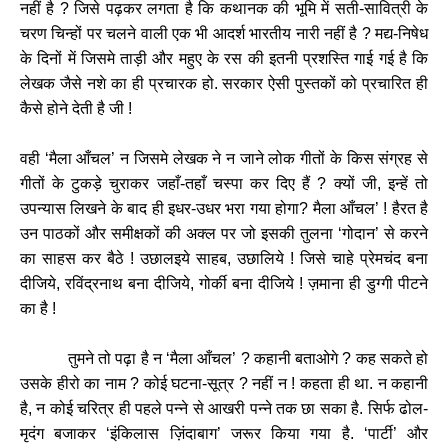
नहीं
है
?
जिसे
पढ़कर
लगता
है
कि
कथानक
की
भूमि
में
सती
-
सावित्री
के
चरण
चिन्हों
पर
चलने
वाली
एक
भी
आदर्श
भारतीय
नारी
नहीं
है
?
मद्य
-
निषेध
के
दिनों
में
जिसमे
ताड़ी
और
महुए
के
रस
की
इतनी
प्रशस्ति
गाई
गई
है
कि
लेखक
जैसे
नशे
का
ही
प्रचारक
हो
.
सरकार
ऐसी
पुस्तकों
को
प्रचारित
ही
कैसे
होने
देती
है
जी
!
वही
‘
मैला
आँचल
’
न
जिसमे
लेखक
ने
न
जाने
लोक
गीतों
के
किस
संग्रह
से
गीतों
के
टुकड़े
चुराकर
जहाँ
-
तहाँ
चस्पा
कर
दिए
हैं
?
क्यों
जी
,
इन्हें
तो
उपन्यास
लिखने
के
बाद
ही
इधर
-
उधर
भरा
गया
होगा
?
मैला
आँचल
’ !
हैरत
है
उन
पाठकों
और
समीक्षकों
की
अक्ल
पर
जो
इसकी
तुलना
‘
गोदान
’
से
करने
का
साहस
कर
बैठे
!
उछालइये
साहब
,
उछालिये
!
जिसे
चाहे
प्रेमचंद
बना
दीजिये
,
रविंद्रनाथ
बना
दीजिये
,
गोर्की
बना
दीजिये
!
ज़माना
ही
डुग्गी
पीटने
का
है
!
तुमने
तो
पढ़ा
है
न
‘
मैला
आँचल
’
?
कहानी
बताओगे
?
कह
सकते
हो
उसके
हीरो
का
नाम
?
कोई
घटना
-
सूत्र
?
नहीं
न
!
कहता
ही
था
.
न
कहानी
है
,
न
कोई
चरित्र
ही
पहले
पन्ने
से
आखरी
पन्ने
तक
छा
सका
है
.
सिर्फ
ढोल
-
मृदंग
बजाकर
‘
इंकिलास
ज़िंदाबाग
’
जरूर
किया
गया
है
. ‘
पार्टी
’
और