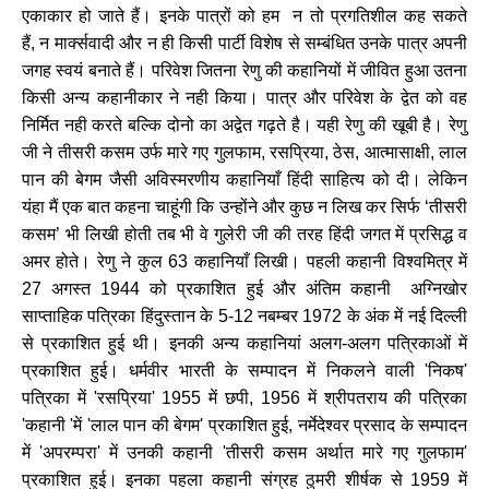
एकाकार
हो
जाते
हैं।
इनके
पात्रों
को
हम
न
तो
प्रगतिशील
कह
सकते
हैं
,
न
मार्क्सवादी
और
न
ही
किसी
पार्टी
विशेष
से
सम्बंधित
उनके
पात्र
अपनी
जगह
स्वयं
बनाते
हैं।
परिवेश
जितना
रेणु
की
कहानियों
में
जीवित
हुआ
उतना
किसी
अन्य
कहानीकार
ने
नही
किया।
पात्र
और
परिवेश
के
द्वेत
को
वह
निर्मित
नही
करते
बल्कि
दोनो
का
अद्वेत
गढ़ते
है।
यही
रेणु
की
खूबी
है।
रेणु
जी
ने
तीसरी
कसम
उर्फ
मारे
गए
गुलफाम
,
रसप्रिया
,
ठेस
,
आत्मासाक्षी
,
लाल
पान
की
बेगम
जैसी
अविस्मरणीय
कहानियाँ
हिंदी
साहित्य
को
दी।
लेकिन
यंहा
मैं
एक
बात
कहना
चाहूंगी
कि
उन्होंने
और
कुछ
न
लिख
कर
सिर्फ
‘
तीसरी
कसम
’
भी
लिखी
होती
तब
भी
वे
गुलेरी
जी
की
तरह
हिंदी
जगत
में
प्रसिद्ध
व
अमर
होते।
रेणु
ने
कुल
63
कहानियाँ
लिखी।
पहली
कहानी
विश्वमित्र
में
27
अगस्त
1944
को
प्रकाशित
हुई
और
अंतिम
कहानी
अग्निखोर
साप्ताहिक
पत्रिका
हिंदुस्तान
के
5-12
नबम्बर
1972
के
अंक
में
नई
दिल्ली
से
प्रकाशित
हुई
थी।
इनकी
अन्य
कहानियां
अलग
-
अलग
पत्रिकाओं
में
प्रकाशित
हुई।
धर्मवीर
भारती
के
सम्पादन
में
निकलने
वाली
'
निकष
'
पत्रिका
में
'
रसप्रिया
' 1955
में
छपी
, 1956
में
श्रीपतराय
की
पत्रिका
'
कहानी
'
में
'
लाल
पान
की
बेगम
'
प्रकाशित
हुई
,
नर्मेदेश्वर
प्रसाद
के
सम्पादन
में
'
अपरम्परा
'
में
उनकी
कहानी
'
तीसरी
कसम
अर्थात
मारे
गए
गुलफाम
'
प्रकाशित
हुई।
इनका
पहला
कहानी
संग्रह
ठुमरी
शीर्षक
से
1959
में