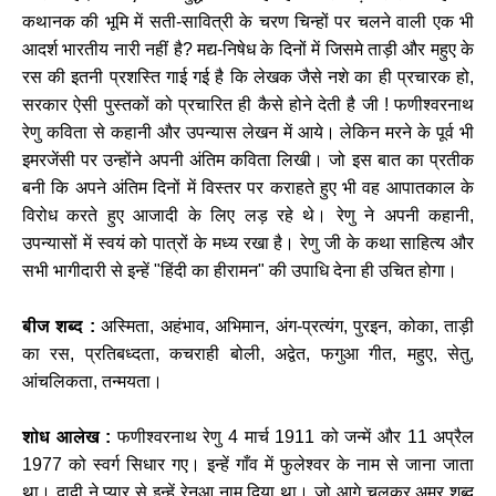
कथानक
की
भूमि
में
सती
-
सावित्री
के
चरण
चिन्हों
पर
चलने
वाली
एक
भी
आदर्श
भारतीय
नारी
नहीं
है
?
मद्य
-
निषेध
के
दिनों
में
जिसमे
ताड़ी
और
महुए
के
रस
की
इतनी
प्रशस्ति
गाई
गई
है
कि
लेखक
जैसे
नशे
का
ही
प्रचारक
हो
,
सरकार
ऐसी
पुस्तकों
को
प्रचारित
ही
कैसे
होने
देती
है
जी
!
फणीश्वरनाथ
रेणु
कविता
से
कहानी
और
उपन्यास
लेखन
में
आये।
लेकिन
मरने
के
पूर्व
भी
इमरजेंसी
पर
उन्होंने
अपनी
अंतिम
कविता
लिखी।
जो
इस
बात
का
प्रतीक
बनी
कि
अपने
अंतिम
दिनों
में
विस्तर
पर
कराहते
हुए
भी
वह
आपातकाल
के
विरोध
करते
हुए
आजादी
के
लिए
लड़
रहे
थे।
रेणु
ने
अपनी
कहानी
,
उपन्यासों
में
स्वयं
को
पात्रों
के
मध्य
रखा
है।
रेणु
जी
के
कथा
साहित्य
और
सभी
भागीदारी
से
इन्हें
"
हिंदी
का
हीरामन
"
की
उपाधि
देना
ही
उचित
होगा।
बीज
शब्द
:
अस्मिता
,
अहंभाव
,
अभिमान
,
अंग
-
प्रत्यंग
,
पुरइन
,
कोका
,
ताड़ी
का
रस
,
प्रतिबध्दता
,
कचराही
बोली
,
अद्वेत
,
फगुआ
गीत
,
महुए
,
सेतु
,
आंचलिकता
,
तन्मयता।
शोध
आलेख
:
फणीश्वरनाथ
रेणु
4
मार्च
1911
को
जन्में
और
11
अप्रैल
1977
को
स्वर्ग
सिधार
गए।
इन्हें
गाँव
में
फुलेश्वर
के
नाम
से
जाना
जाता
था।
दादी
ने
प्यार
से
इन्हें
रेनुआ
नाम
दिया
था।
जो
आगे
चलकर
अमर
शब्द