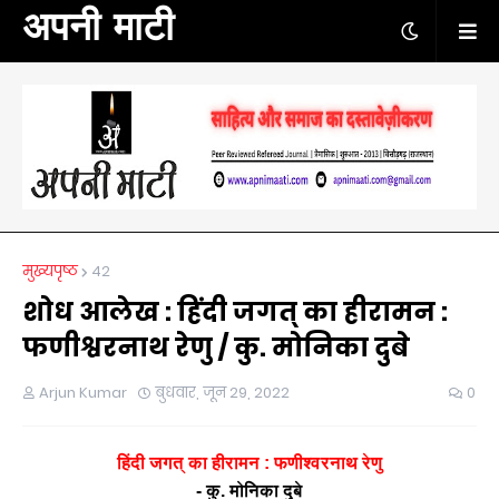
अपनी माटी
मुख्यपृष्ठ
42
शोध आलेख : हिंदी जगत् का हीरामन :
फणीश्वरनाथ रेणु / कु. मोनिका दुबे
Arjun Kumar
बुधवार, जून 29, 2022
0
हिंदी
जगत्
का
हीरामन
:
फणीश्वरनाथ
रेणु
-
कु
.
मोनिका
दुबे