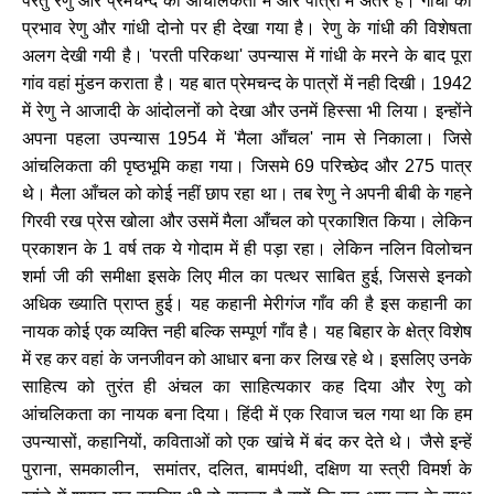
परंतु
रेणु
और
प्रेमचन्द
की
आंचलिकता
में
और
पात्रों
में
अंतर
है।
गांधी
का
प्रभाव
रेणु
और
गांधी
दोनो
पर
ही
देखा
गया
है।
रेणु
के
गांधी
की
विशेषता
अलग
देखी
गयी
है।
'
परती
परिकथा
'
उपन्यास
में
गांधी
के
मरने
के
बाद
पूरा
गांव
वहां
मुंडन
कराता
है।
यह
बात
प्रेमचन्द
के
पात्रों
में
नही
दिखी।
1942
में
रेणु
ने
आजादी
के
आंदोलनों
को
देखा
और
उनमें
हिस्सा
भी
लिया।
इन्होंने
अपना
पहला
उपन्यास
1954
में
'
मैला
आँचल
'
नाम
से
निकाला।
जिसे
आंचलिकता
की
पृष्ठभूमि
कहा
गया।
जिसमे
69
परिच्छेद
और
275
पात्र
थे।
मैला
आँचल
को
कोई
नहीं
छाप
रहा
था।
तब
रेणु
ने
अपनी
बीबी
के
गहने
गिरवी
रख
प्रेस
खोला
और
उसमें
मैला
आँचल
को
प्रकाशित
किया।
लेकिन
प्रकाशन
के
1
वर्ष
तक
ये
गोदाम
में
ही
पड़ा
रहा।
लेकिन
नलिन
विलोचन
शर्मा
जी
की
समीक्षा
इसके
लिए
मील
का
पत्थर
साबित
हुई
,
जिससे
इनको
अधिक
ख्याति
प्राप्त
हुई।
यह
कहानी
मेरीगंज
गाँव
की
है
इस
कहानी
का
नायक
कोई
एक
व्यक्ति
नही
बल्कि
सम्पूर्ण
गाँव
है।
यह
बिहार
के
क्षेत्र
विशेष
में
रह
कर
वहां
के
जनजीवन
को
आधार
बना
कर
लिख
रहे
थे।
इसलिए
उनके
साहित्य
को
तुरंत
ही
अंचल
का
साहित्यकार
कह
दिया
और
रेणु
को
आंचलिकता
का
नायक
बना
दिया।
हिंदी
में
एक
रिवाज
चल
गया
था
कि
हम
उपन्यासों
,
कहानियों
,
कविताओं
को
एक
खांचे
में
बंद
कर
देते
थे।
जैसे
इन्हें
पुराना
,
समकालीन
,
समांतर
,
दलित
,
बामपंथी
,
दक्षिण
या
स्त्री
विमर्श
के