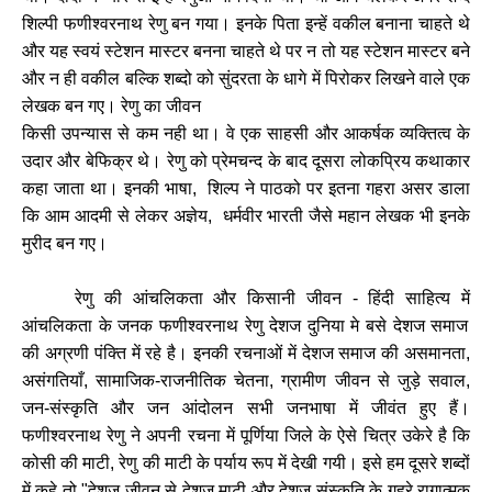
शिल्पी
फणीश्वरनाथ
रेणु
बन
गया।
इनके
पिता
इन्हें
वकील
बनाना
चाहते
थे
और
यह
स्वयं
स्टेशन
मास्टर
बनना
चाहते
थे
पर
न
तो
यह
स्टेशन
मास्टर
बने
और
न
ही
वकील
बल्कि
शब्दो
को
सुंदरता
के
धागे
में
पिरोकर
लिखने
वाले
एक
लेखक
बन
गए।
रेणु
का
जीवन
किसी
उपन्यास
से
कम
नही
था।
वे
एक
साहसी
और
आकर्षक
व्यक्तित्व
के
उदार
और
बेफिक्र
थे।
रेणु
को
प्रेमचन्द
के
बाद
दूसरा
लोकप्रिय
कथाकार
कहा
जाता
था।
इनकी
भाषा
,
शिल्प
ने
पाठको
पर
इतना
गहरा
असर
डाला
कि
आम
आदमी
से
लेकर
अज्ञेय
,
धर्मवीर
भारती
जैसे
महान
लेखक
भी
इनके
मुरीद
बन
गए।
रेणु
की
आंचलिकता
और
किसानी
जीवन
-
हिंदी
साहित्य
में
आंचलिकता
के
जनक
फणीश्वरनाथ
रेणु
देशज
दुनिया
मे
बसे
देशज
समाज
की
अग्रणी
पंक्ति
में
रहे
है।
इनकी
रचनाओं
में
देशज
समाज
की
असमानता
,
असंगतियाँ
,
सामाजिक
-
राजनीतिक
चेतना
,
ग्रामीण
जीवन
से
जुड़े
सवाल
,
जन
-
संस्कृति
और
जन
आंदोलन
सभी
जनभाषा
में
जीवंत
हुए
हैं।
फणीश्वरनाथ
रेणु
ने
अपनी
रचना
में
पूर्णिया
जिले
के
ऐसे
चित्र
उकेरे
है
कि
कोसी
की
माटी
,
रेणु
की
माटी
के
पर्याय
रूप
में
देखी
गयी।
इसे
हम
दूसरे
शब्दों
में
कहे
तो
"
देशज
जीवन
से
देशज
माटी
और
देशज
संस्कृति
के
गहरे
रागात्मक