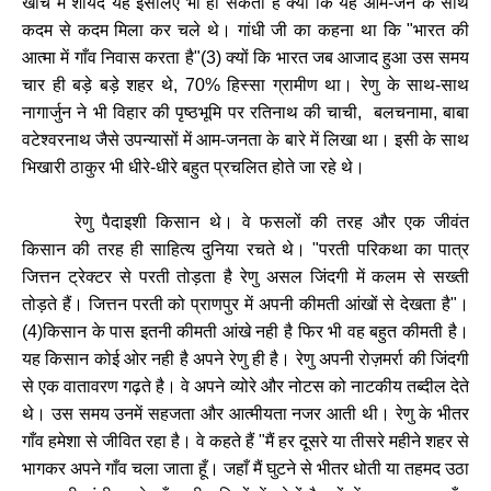
खांचे
में
शायद
यह
इसलिए
भी
हो
सकता
है
क्यों
कि
यह
आम
-
जन
के
साथ
कदम
से
कदम
मिला
कर
चले
थे।
गांधी
जी
का
कहना
था
कि
"
भारत
की
आत्मा
में
गाँव
निवास
करता
है
"(
3)
क्यों
कि
भारत
जब
आजाद
हुआ
उस
समय
चार
ही
बड़े
बड़े
शहर
थे
, 70%
हिस्सा
ग्रामीण
था।
रेणु
के
साथ
-
साथ
नागार्जुन
ने
भी
विहार
की
पृष्ठभूमि
पर
रतिनाथ
की
चाची
,
बलचनामा
,
बाबा
वटेश्वरनाथ
जैसे
उपन्यासों
में
आम
-
जनता
के
बारे
में
लिखा
था।
इसी
के
साथ
भिखारी
ठाकुर
भी
धीरे
-
धीरे
बहुत
प्रचलित
होते
जा
रहे
थे।
रेणु
पैदाइशी
किसान
थे।
वे
फसलों
की
तरह
और
एक
जीवंत
किसान
की
तरह
ही
साहित्य
दुनिया
रचते
थे।
"
परती
परिकथा
का
पात्र
जित्तन
ट्रेक्टर
से
परती
तोड़ता
है
रेणु
असल
जिंदगी
में
कलम
से
सख्ती
तोड़ते
हैं।
जित्तन
परती
को
प्राणपुर
में
अपनी
कीमती
आंखों
से
देखता
है
"
।
(
4)
किसान
के
पास
इतनी
कीमती
आंखे
नही
है
फिर
भी
वह
बहुत
कीमती
है।
यह
किसान
कोई
ओर
नही
है
अपने
रेणु
ही
है।
रेणु
अपनी
रोज़मर्रा
की
जिंदगी
से
एक
वातावरण
गढ़ते
है।
वे
अपने
व्योरे
और
नोटस
को
नाटकीय
तब्दील
देते
थे।
उस
समय
उनमें
सहजता
और
आत्मीयता
नजर
आती
थी।
रेणु
के
भीतर
गाँव
हमेशा
से
जीवित
रहा
है।
वे
कहते
हैं
"
मैं
हर
दूसरे
या
तीसरे
महीने
शहर
से
भागकर
अपने
गाँव
चला
जाता
हूँ।
जहाँ
मैं
घुटने
से
भीतर
धोती
या
तहमद
उठा