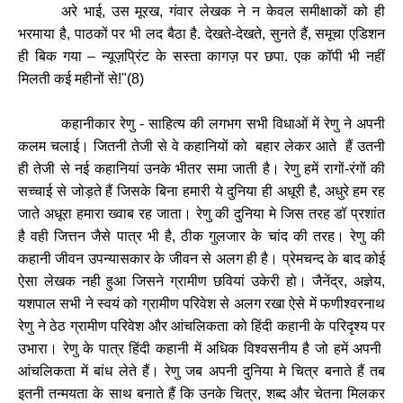
अरे
भाई
,
उस
मूरख
,
गंवार
लेखक
ने
न
केवल
समीक्षाकों
को
ही
भरमाया
है
,
पाठकों
पर
भी
लद
बैठा
है
.
देखते
-
देखते
,
सुनते
हैं
,
समूचा
एडिशन
ही
बिक
गया
–
न्यूज़प्रिंट
के
सस्ता
कागज़
पर
छपा
.
एक
कॉपी
भी
नहीं
मिलती
कई
महीनों
से
!"(
8)
कहानीकार
रेणु
-
साहित्य
की
लगभग
सभी
विधाओं
में
रेणु
ने
अपनी
कलम
चलाई।
जितनी
तेजी
से
वे
कहानियों
को
बहार
लेकर
आते
हैं
उतनी
ही
तेजी
से
नई
कहानियां
उनके
भीतर
समा
जाती
है।
रेणु
हमें
रागों
-
रंगों
की
सच्चाई
से
जोड़ते
हैं
जिसके
बिना
हमारी
ये
दुनिया
ही
अधूरी
है
,
अधुरे
हम
रह
जाते
अधूरा
हमारा
ख्वाब
रह
जाता।
रेणु
की
दुनिया
मे
जिस
तरह
डॉ
प्रशांत
है
वही
जित्तन
जैसे
पात्र
भी
है
,
ठीक
गुलजार
के
चांद
की
तरह।
रेणु
की
कहानी
जीवन
उपन्यासकार
के
जीवन
से
अलग
ही
है।
प्रेमचन्द
के
बाद
कोई
ऐसा
लेखक
नही
हुआ
जिसने
ग्रामीण
छवियां
उकेरी
हो।
जैनेंद्र
,
अज्ञेय
,
यशपाल
सभी
ने
स्वयं
को
ग्रामीण
परिवेश
से
अलग
रखा
ऐसे
में
फणीश्वरनाथ
रेणु
ने
ठेठ
ग्रामीण
परिवेश
और
आंचलिकता
को
हिंदी
कहानी
के
परिदृश्य
पर
उभारा।
रेणु
के
पात्र
हिंदी
कहानी
में
अधिक
विश्वसनीय
है
जो
हमें
अपनी
आंचलिकता
में
बांध
लेते
हैं।
रेणु
जब
अपनी
दुनिया
मे
चित्र
बनाते
हैं
तब
इतनी
तन्मयता
के
साथ
बनाते
हैं
कि
उनके
चित्र
,
शब्द
और
चेतना
मिलकर