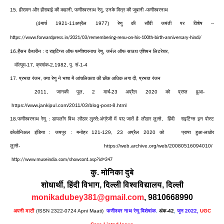
15.
हीरामन
और
हीराबाई
की
कहानी
,
फणीश्वरनाथ
रेणु
,
उनके
मित्र
की
जुबानी
-
फणीश्वरनाथ
(4
मार्च
1921-11
अप्रैल
1977)
रेणु
की
सौंवी
जयंती
पर
विशेष
-
-
https://www.forwardpress.in/2021/03/remembering-renu-on-his-100th-birth-anniversary-hindi/
16.
हैंसन
कैथरीन
:
द
राइटिंग्स
ऑफ
फणीश्वरनाथ
रेणु
,
जर्नल
ऑफ
साउथ
एशियन
लिटरेचर
,
वॉल्यूम
-
17,
क्रमांक
-
2,1982,
पृ
.
सं
-
1-4
17.
प्रभात
रंजन
,
क्या
रेणु
ने
भाषा
में
आंचलिकता
की
छोंक
अधिक
लगा
दी
,
प्रभात
रंजन
2011,
जानकी
पुल
, 2
मार्च
-
23
अप्रैल
2020
को
प्राप्त
हुआ
-
https://www.jankipul.com/2011/03/blog-post-8.html
18.
फणीश्वरनाथ
रेणु
:
डायलॉग
विथ
लौठार
लुत्से
:
अंग्रेजी
में
पाए
जातें
है
लौठार
लुत्से
,
हिंदी
राइटिंग्स
इन
पोस्ट
कोओनिअल
इंडिया
:
जयपुर
:
मनोहर
121-129, 23
अप्रैल
2020
को
प्राप्त
हुआ
-
लाठोर
लुत्से
-
https://web.archive.org/web/20080516094010/
http://www.museindia.com/showcont.asp?id=247
कु
.
मोनिका
दुबे
शोधार्थी
,
हिंदी
विभाग,
दिल्ली
विश्वविद्यालय, दिल्ली
monikadubey381@gmail.com
, 9810668990
अपनी माटी
(ISSN 2322-0724 Apni Maati)
फणीश्वर नाथ रेणु विशेषांक
,
अंक-42
,
जून 2022,
UGC