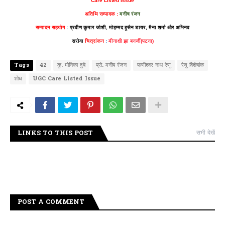
Care Listed Issue
अतिथि सम्पादक :
मनीष रंजन
सम्पादन सहयोग
:
प्रवीण कुमार जोशी, मोहम्मद हुसैन डायर, मैना शर्मा और अभिनव
सरोवा
चित्रांकन
:
मीनाक्षी झा बनर्जी(पटना)
Tags
42
कु. मोनिका दुबे
प्रो. मनीष रंजन
फणीश्वर नाथ रेणु
रेणु विशेषांक
शोध
UGC Care Listed Issue
LINKS TO THIS POST
सभी देखें
POST A COMMENT