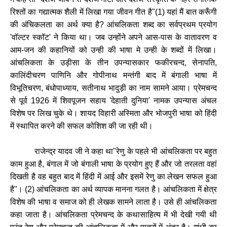
रिश्तों
का
गद्यात्मक
शैली
में
लिखा
गया
जीवन
गीत
है
"(
1) यहां
मैं
बात
करूँगी
की
अंचिकलता
का
अर्थ
क्या
है?
आंचलिकता
शब्द
का
सर्वप्रथम
प्रयोग
'
वॉल्टर
स्कॉट
'
ने
किया
था।
जब
उन्होंने
अपने
आस
-
पास
के
वातावरण
व
आम
-
जन
की
कहानियों
को
उन्ही
की
भाषा
मे
उन्ही
के
शब्दों
में
लिखा।
आंचलिकता
के
उड़ीसा
के
तीन
उपन्यासकार
फकीरचन्द
,
सेनापति
,
कालिंदीचरण
पाणिनि
और
गोपीनाथ
मन्तंगी
बाद
में
बंगाली
भाषा
में
विभूतिचरण
,
बंधोपाध्याय
,
सतीनाथ
भादुड़ी
का
नाम
सामने
आया।
प्रेमचन्द
से
पूर्व
1926
में
शिवपूजन
सहाय
'
देहाती
दुनिया
'
नामक
उपन्यास
अंचल
विशेष
पर
लिख
चुके
थे।
शायद
विहारी
अस्मिता
और
भोजपुरी
भाषा
को
हिंदी
में
स्थापित
करने
की
सफल
कोशिश
की
जा
रही
थी।
राजेन्द्र
यादव
जी
ने
कहा
था
"
रेणु
के
पहले
भी
आंचलिकता
पर
बहुत
काम
हुआ
है
,
बंगाल
में
जो
बंगाली
भाषा
के
प्रयोग
हुए
हैं
और
जो
तरलता
वहां
दिखती
है
वह
बहुत
बाद
में
हिंदी
में
आई
और
इसमें
रेणु
का
लेखन
सफल
हुआ
है
"
।
(
2)
आंचलिकता
का
अर्थ
व्यापक
मानना
गलत
है।
आंचलिकता
में
क्षेत्र
विशेष
की
भाषा
व
समाज
को
ही
लेखक
सामने
लाता
है।
उसे
ही
आंचलिकता
कहा
जाता
है।
आंचलिकता
प्रेमचन्द
के
कथासाहित्य
में
भी
देखी
गयी
थी