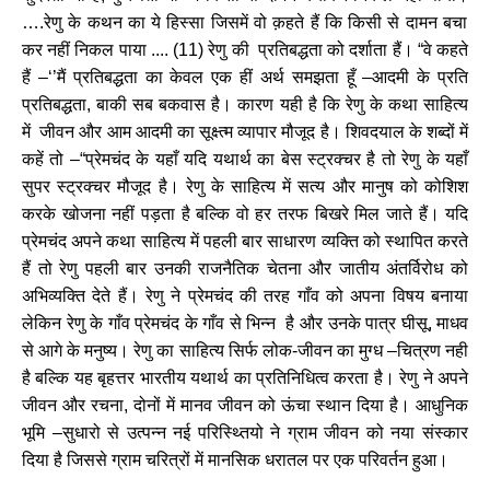
….
रेणु
के
कथन
का
ये
हिस्सा
जिसमें
वो
क़हते
हैं
कि
किसी
से
दामन
बचा
कर
नहीं
निकल
पाया
.... (
11)
रेणु
की
प्रतिबद्धता
को
दर्शाता
हैं।
“
वे
कहते
हैं
–‘’
मैं
प्रतिबद्धता
का
केवल
एक
हीं
अर्थ
समझता
हूँ
–
आदमी
के
प्रति
प्रतिबद्धता
,
बाकी
सब
बकवास
है।
कारण
यही
है
कि
रेणु
के
कथा
साहित्य
में
जीवन
और
आम
आदमी
का
सूक्ष्त्म
व्यापार
मौजूद
है।
शिवदयाल
के
शब्दों
में
कहें
तो
–“
प्रेमचंद
के
यहाँ
यदि
यथार्थ
का
बेस
स्ट्रक्चर
है
तो
रेणु
के
यहाँ
सुपर
स्ट्रक्चर
मौजूद
है।
रेणु
के
साहित्य
में
सत्य
और
मानुष
को
कोशिश
करके
खोजना
नहीं
पड़ता
है
बल्कि
वो
हर
तरफ
बिखरे
मिल
जाते
हैं।
यदि
प्रेमचंद
अपने
कथा
साहित्य
में
पहली
बार
साधारण
व्यक्ति
को
स्थापित
करते
हैं
तो
रेणु
पहली
बार
उनकी
राजनैतिक
चेतना
और
जातीय
अंतर्विरोध
को
अभिव्यक्ति
देते
हैं।
रेणु
ने
प्रेमचंद
की
तरह
गाँव
को
अपना
विषय
बनाया
लेकिन
रेणु
के
गाँव
प्रेमचंद
के
गाँव
से
भिन्न
है
और
उनके
पात्र
घीसू
,
माधव
से
आगे
के
मनुष्य।
रेणु
का
साहित्य
सिर्फ
लोक
-
जीवन
का
मुग्ध
–
चित्रण
नही
है
बल्कि
यह
बृहत्तर
भारतीय
यथार्थ
का
प्रतिनिधित्व
करता
है।
रेणु
ने
अपने
जीवन
और
रचना
,
दोनों
में
मानव
जीवन
को
ऊंचा
स्थान
दिया
है।
आधुनिक
भूमि
–
सुधारो
से
उत्पन्न
नई
परिस्थ्तियो
ने
ग्राम
जीवन
को
नया
संस्कार
दिया
है
जिससे
ग्राम
चरित्रों
में
मानसिक
धरातल
पर
एक
परिवर्तन
हुआ।