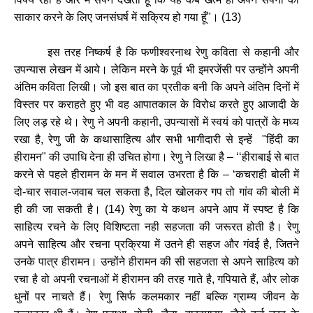
साकार
करने
के
लिए
जनसंघर्ष
में
सक्रिय
हो
गया
हूँ
"
।
(
13)
इस
तरह
निष्कर्ष
है
कि
फणीश्वरनाथ
रेणु
कविता
से
कहानी
और
उपन्यास
लेखन
में
आये।
लेकिन
मरने
के
पूर्व
भी
इमरजेंसी
पर
उन्होंने
अपनी
अंतिम
कविता
लिखी।
जो
इस
बात
का
प्रतीक
बनी
कि
अपने
अंतिम
दिनों
में
विस्तर
पर
कराहते
हुए
भी
वह
आपातकाल
के
विरोध
करते
हुए
आजादी
के
लिए
लड़
रहे
थे।
रेणु
ने
अपनी
कहानी
,
उपन्यासों
में
स्वयं
को
पात्रों
के
मध्य
रखा
है
,
रेणु
जी
के
कथासाहित्य
और
सभी
भागीदारी
से
इन्हें
"
हिंदी
का
हीरामन
"
की
उपाधि
देना
ही
उचित
होगा।
रेणु
ने
लिखा
है
– ‘‘
हीराबाई
से
बात
करने
से
पहले
हीरामन
के
मन
में
सवाल
उभरता
है
कि
– ‘
कचराही
बोली
में
दो
-
चार
सवाल
-
जवाब
चल
सकता
है
,
दिल
खोलकर
गप
तो
गांव
की
बोली
में
ही
की
जा
सकती
है।
(
14)
रेणु
का
ये
कथन
अपने
आप
में
स्पष्ट
है
कि
साहित्य
रचने
के
लिए
विशिष्टता
नही
सहजता
की
जरूरत
होती
है।
रेणु
अपने
साहित्य
और
रचना
प्रक्रिया
में
उतने
ही
सहज
और
गंवई
है
,
जितने
उनके
पात्र
हीरामन।
उन्होंने
हीरामन
की
सी
सहजता
से
अपने
साहित्य
को
रचा
है
वो
अपनी
रचनाओं
में
हीरामन
की
तरह
गाते
है
,
गपियाते
हैं
,
और
लोक
धुनों
पर
नाचते
हैं।
रेणु
सिर्फ
कलमकार
नहीं
बल्कि
ग्राम्य
जीवन
के