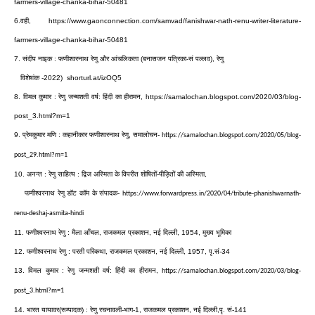
farmers-village-chanka-bihar-50481
6.
वही,
https://www.gaonconnection.com/samvad/fanishwar-nath-renu-writer-literature-
farmers-village-chanka-bihar-50481
7.
संदीप
नाइक
:
फणीश्वरनाथ
रेणु
और
आंचलिकता
(
बनासजन
पत्रिका
-
सं
पल्लव
)
,
रेणु
विशेषांक
-
2022)
shorturl.at/izOQ5
8.
विमल
कुमार
:
रेणु
जन्मशती
वर्ष
:
हिंदी
का
हीरामन
,
https://samalochan.blogspot.com/2020/03/blog-
post_3.html?m=1
9.
प्रेमकुमार
मणि
:
कहानीकार
फणीश्वरनाथ
रेणु
,
समालोचन
-
https://samalochan.blogspot.com/2020/05/blog-
post_29.html?m=1
10.
अनन्त
:
रेणु
साहित्य
:
द्विज
अस्मिता
के
विपरीत
शोषितों
-
पीड़ितों
की
अस्मिता
,
फणीश्वरनाथ
रेणु
डॉट
कॉम
के
संपादक
-
https://www.forwardpress.in/2020/04/tribute-phanishwarnath-
renu-deshaj-asmita-hindi
11.
फणीश्वरनाथ
रेणु
:
मैला
आँचल
,
राजकमल
प्रकाशन
,
नई
दिल्ली
, 1954,
मुख्य
भूमिका
12.
फणीश्वरनाथ
रेणु
:
परती
परिकथा
,
राजकमल
प्रकाशन
,
नई
दिल्ली
, 1957,
पृ
.
सं
-
34
13.
विमल
कुमार
:
रेणु
जन्मशती
वर्ष
:
हिंदी
का
हीरामन
,
https://samalochan.blogspot.com/2020/03/blog-
post_3.html?m=1
14.
भारत
यायावर
(
सम्पादक
) :
रेणु
रचनावली
-
भाग
-
1,
राजकमल
प्रकाशन
,
नई
दिल्ली
,
पृ
.
सं
-
141