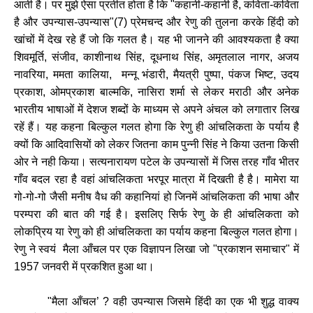
आती
है।
पर
मुझे
ऐसा
प्रतीत
होता
है
कि
"
कहानी
-
कहानी
है
,
कविता
-
कविता
है
और
उपन्यास
-
उपन्यास
"(
7)
प्रेमचन्द
और
रेणु
की
तुलना
करके
हिंदी
को
खांचों
में
देख
रहे
हैं
जो
कि
गलत
है।
यह
भी
जानने
की
आवश्यकता
है
क्या
शिवमूर्ति
,
संजीव
,
काशीनाथ
सिंह
,
दूधनाथ
सिंह
,
अमृतलाल
नागर
,
अजय
नावरिया
,
ममता
कालिया
,
मन्नू
भंडारी
,
मैयत्री
पुष्पा
,
पंकज
भिष्ट
,
उदय
प्रकाश
,
ओमप्रकाश
बाल्मकि
,
नासिरा
शर्मा
से
लेकर
मराठी
और
अनेक
भारतीय
भाषाओं
में
देशज
शब्दों
के
माध्यम
से
अपने
अंचल
को
लगातार
लिख
रहें
हैं।
यह
कहना
बिल्कुल
गलत
होगा
कि
रेणु
ही
आंचलिकता
के
पर्याय
है
क्यों
कि
आदिवासियों
को
लेकर
जितना
काम
पुन्नी
सिंह
ने
किया
उतना
किसी
ओर
ने
नही
किया।
सत्यनारायण
पटेल
के
उपन्यासों
में
जिस
तरह
गाँव
भीतर
गाँव
बदल
रहा
है
वहां
आंचलिकता
भरपूर
मात्रा
में
दिखती
है
है।
मामेरा
या
गो
-
गो
-
गो
जैसी
मनीष
वैध
की
कहानियां
हो
जिनमें
आंचलिकता
की
भाषा
और
परम्परा
की
बात
की
गई
है।
इसलिए
सिर्फ
रेणु
के
ही
आंचलिकता
को
लोकप्रिय
या
रेणु
को
ही
आंचलिकता
का
पर्याय
कहना
बिल्कुल
गलत
होगा।
रेणु
ने
स्वयं
मैला
आँचल
पर
एक
विज्ञापन
लिखा
जो
"
प्रकाशन
समाचार
"
में
1957
जनवरी
में
प्रकशित
हुआ
था।
"
मैला
आँचल
’
?
वही
उपन्यास
जिसमे
हिंदी
का
एक
भी
शुद्ध
वाक्य