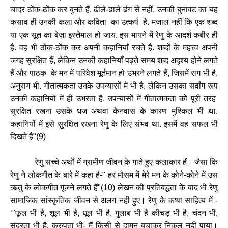
चादर
ठोंक
-
ठोंक
कर
बुनते
हैं
,
ढीले
-
ढाले
ढंग
से
नहीं
.
उनकी
बुनावट
का
यह
कसाव
ही
उनकी
कला
और
कविता
का
उत्कर्ष
है
.
मजाल
नहीं
कि
एक
शब्द
या
एक
सूत
का
बेज़ा
इस्तेमाल
हो
जाय
.
इस
मायने
में
रेणु
के
आदर्श
कबीर
ही
हैं
.
वह
भी
ठोंक
-
ठोंक
कर
अपनी
कहानियाँ
रचते
हैं
.
शब्दों
के
महत्त्व
अपनी
जगह
सुरक्षित
हैं
,
लेकिन
उनकी
कहानियाँ
पढ़ते
समय
शब्द
अदृश्य
होने
लगते
हैं
और
पाठक
के
मन
में
परिवेश
मूर्तमान
हो
उभरने
लगते
हैं
,
जिसमें
राग
भी
है
,
अनुराग
भी
.
गीतात्मकता
उनके
उपन्यासों
में
भी
है
,
लेकिन
उसका
सर्वांग
रूप
उनकी
कहानियों
में
ही
उभरता
है
.
उपन्यासों
में
गीतात्मकता
को
पूरी
तरह
सुरक्षित
रखना
उसके
धज
अथवा
कैनवास
के
कारण
मुश्किल
भी
था
.
कहानियों
में
इसे
सुरक्षित
रखना
रेणु
के
लिए
संभव
था
.
इसमें
वह
सफल
भी
दिखते
हैं
"(
9)
रेणु
सच्चे
अर्थों
में
ग्रामीण
जीवन
के
गाते
हुए
कलाकार
हैं।
जैसा
कि
रेणु
ने
लोकगीत
के
बारे
में
कहा
है
-"
हर
मौसम
में
मेरे
मन
के
कोने
-
कोने
में
उस
ऋतु
के
लोकगीत
गूंजने
लगते
हैं
"(
10)
लेखन
की
प्रतिबद्धता
के
बाद
भी
रेणु
सामाजिक
सांस्कृतिक
जीवन
से
अलग
नही
हुए।
रेणु
के
कथा
साहित्य
में
-
‘"
फूल
भी
है
,
शूल
भी
है
,
धूल
भी
है
,
गुलाब
भी
है
कीचड़
भी
है
,
चंदन
भी
,
सुंदरता
भी
है
,
कुरुपता
भी
-
मैं
किसी
से
दामन
बचाकर
निकल
नहीं
पाया।