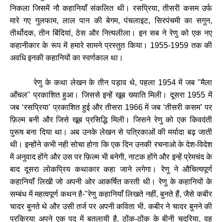
निकला
जिसमें
नौ
कहानियाँ
संकलित
थी।
रसप्रिया
,
तीसरी
कसम
उर्फ
मारे
गए
गुलफाम
,
लाल
पान
की
बेगम
,
पंचलाइट
,
सिरपंचमी
का
सगुन
,
तीर्थोदक
,
तीन
बिंदियां
,
ठेस
और
नित्यलीला।
इन
सब
ने
रेणु
को
एक
नए
कहानीकार
के
रूप
में
हमारे
सामने
प्रस्तुत
किया।
1955-1959
तक
की
अवधि
इनकी
कहानियों
का
स्वर्णकाल
था।
रेणु
के
कथा
लेखन
के
तीन
पड़ाव
थे,
पहला
1954
में
जब
"
मैला
आँचल
"
प्रकाशित
हुआ।
जिससे
इन्हें
खूब
ख्याति
मिली।
दूसरा
1955
में
जब
‘
रसप्रिया
’ प्रकाशित
हुई
और
तीसरा
1966
में
जब
‘
तीसरी
कसम
’
पर
फ़िल्म
बनी
और
जिसे
खूब
प्रसिद्धि
मिली।
जिसने
रेणु
को
एक
किवदंती
पुरूष
बना
दिया
था।
अब
उनके
लेखन
से
पत्रिकाओं
की
मर्यादा
बढ़
जाती
थी।
इन्होंने
कभी
नही
सोचा
होगा
कि
एक
दिन
उनकी
रचनाओ
के
देश
-
विदेश
में
अनुवाद
होंगे
और
उस
पर
फ़िल्म
भी
बनेगी
,
नाटक
होंगे
और
इन्हें
प्रेमचंद
के
बाद
दूसरा
लोकप्रिय
कथाकार
कहा
जाने
लगेगा।
रेणु
ने
औचित्यपूर्ण
कहानियाँ
लिखी
जो
अपनी
ओर
आकर्षित
करती
थी।
रेणु
के
कहानियों
के
सम्बंध
में
महत्वपूर्ण
कथन
है
-"
रेणु
कहानियाँ
लिखते
नहीं
,
बुनते
हैं
,
जैसे
कबीर
चादर
बुनते
थे
और
उसी
तर्ज
पर
अपनी
कविता
भी
.
कबीर
ने
चादर
बुनने
की
प्रक्रिया
अपने
एक
पद
में
बतलायी
है
.
ठोंक
-
ठोंक
के
बीनी
चदरिया
.
वह