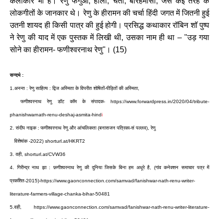
कलाकार
भी
हैं।
रेणु
फगुआ
,
होली
,
चैता
,
बारहमासा
,
जैसे
कई
तरह
के
लोकगीतों
के
जानकार
थे।
रेणु
के
हीरामन
की
चर्चा
हिंदी
जगत
में
जितनी
हुई
उतनी
शायद
ही
किसी
पात्र
की
हुई
होगी।
प्रसिद्ध
कथाकार
रॉबिन
शॉ
पुष्प
ने
रेणु
की
याद
में
एक
पुस्तक
में
लिखी
थी
,
उसका
नाम
ही
था
– "
उड़
गया
सोने
का
हीरामन
-
फणीश्वरनाथ
रेणु
"
।
(
15)
सन्दर्भ
:
1.
अनन्त
:
रेणु
साहित्य
:
द्विज
अस्मिता
के
विपरीत
शोषितों
-
पीड़ितों
की
अस्मिता
,
फणीश्वरनाथ
रेणु
डॉट
कॉम
के
संपादक
-
https://www.forwardpress.in/2020/04/tribute-
phanishwarnath-renu-deshaj-asmita-hind
i
2.
संदीप
नाइक
:
फणीश्वरनाथ
रेणु
और
आंचलिकता
(
बनासजन
पत्रिका
-
सं
पल्लव
)
,
रेणु
विशेषांक
-
2022)
shorturl.at/HKRT2
3. वही,
shorturl.at/CVW36
4.
गिरीन्द्र
नाथ
झा
:
फ़णीश्वरनाथ
रेणु
की
दुनिया
जिसके
बिना
हम
अधूरे
है
, (
गांव
कनेक्शन
समाचार
पत्र
में
प्रकशित
-
2015)-
https://www.gaonconnection.com/samvad/fanishwar-nath-renu-writer-
literature-farmers-village-chanka-bihar-50481
5.
वही,
https://www.gaonconnection.com/samvad/fanishwar-nath-renu-writer-literature-