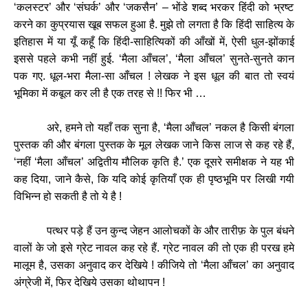
‘
कलस्टर
’
और
‘
संघर्क
’
और
‘
जकसैन
’ –
भोंडे
शब्द
भरकर
हिंदी
को
भ्रष्ट
करने
का
कुप्रयास
खूब
सफल
हुआ
है
.
मुझे
तो
लगता
है
कि
हिंदी
साहित्य
के
इतिहास
में
या
यूँ
कहूँ
कि
हिंदी
-
साहित्यिकों
की
आँखों
में
,
ऐसी
धुल
-
झोंकाई
इससे
पहले
कभी
नहीं
हुई
. ‘
मैला
आँचल
’
, ‘
मैला
आँचल
’
सुनते
-
सुनते
कान
पक
गए
.
धूल
-
भरा
मैला
-
सा
आँचल
!
लेखक
ने
इस
धूल
की
बात
तो
स्वयं
भूमिका
में
कबूल
कर
ली
है
एक
तरह
से
!!
फिर
भी
…
अरे
,
हमने
तो
यहाँ
तक
सुना
है
, ‘
मैला
आँचल
’
नकल
है
किसी
बंगला
पुस्तक
की
और
बंगला
पुस्तक
के
मूल
लेखक
जाने
किस
लाज
से
कह
रहे
हैं
,
‘
नहीं
‘
मैला
आँचल
’
अद्वितीय
मौलिक
कृति
है
.’
एक
दूसरे
समीक्षक
ने
यह
भी
कह
दिया
,
जाने
कैसे
,
कि
यदि
कोई
कृतियाँ
एक
ही
पृष्ठभूमि
पर
लिखी
गयी
विभिन्न
हो
सकती
है
तो
ये
है
!
पत्थर
पड़े
हैं
उन
कुन्द
जेहन
आलोचकों
के
और
तारीफ़
के
पुल
बंधने
वालों
के
जो
इसे
ग्रेट
नावल
कह
रहे
हैं
.
ग्रेट
नावल
की
तो
एक
ही
परख
हमे
मालूम
है
,
उसका
अनुवाद
कर
देखिये
!
कीजिये
तो
‘
मैला
आँचल
’
का
अनुवाद
अंग्रेजी
में
,
फिर
देखिये
उसका
थोथापन
!