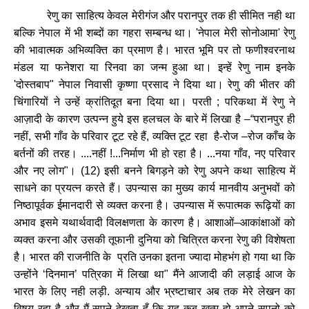
रेणु
का
साहित्य
केवल
मेरीगंज
और
परानपुर
तक
ही
सीमित
नही
था
बल्कि
नेपाल
में
भी
शब्दों
का
गहरा
सम्बन्ध
था।
'
नेपाल
मेरी
सोनोआमा
'
रेणु
की
भावात्मक
अभिव्यक्ति
का
प्रमाण
है।
भारत
भूमि
पर
तो
फणीश्वरनाथ
मंडल
या
फनेशरा
या
रिनवा
का
जन्म
हुआ
था।
इन्हें
रेणु
नाम
इनके
'
दोस्तबाप
"
नेपाल
निवासी
कृष्णा
प्रसाद
ने
दिया
था।
रेणु
की
भीतर
की
चिंगारियों
ने
उन्हें
क्रांतिदूत
बना
दिया
था।
परती
;
परिकथा
में
रेणु
ने
आज़ादी
के
कारण
उत्पन्न
हुये
इस
हलचल
के
बारे
में
लिखा
है
–“
परानपुर
ही
नहीं
,
सभी
गाँव
के
परिवार
टूट
रहे
हैं
,
व्यक्ति
टूट
रहा
है
-
रोज
–
रोज
काँच
के
बर्तनों
की
तरह।
....
नहीं
!...
निर्माण
भी
हो
रहा
है।
...
नया
गाँव
,
नए
परिवार
और
नए
लोग
"
।
(
12)
इसी
बनने
बिगड़ने
को
रेणु
अपने
कथा
साहित्य
में
साधने
का
प्रयत्न
करते
हैं।
उपन्यास
का
मुख्य
कार्य
मानवीय
अनुभवों
को
निष्ठापूर्वक
ईमानदारी
से
व्यक्त
करना
है।
उपन्यास
में
रूपात्मक
रूढ़ियों
का
अभाव
इसमे
यथार्थवादी
विलक्षणता
के
कारण
है।
आशाओं
–
आकांक्षाओं
को
व्यक्त
करना
और
उसकी
तूफानी
दुनिया
को
चित्रित
करना
रेणु
की
विशेषता
है।
भारत
की
राजनीति
के
प्रति
उनका
इतना
ज्यादा
मोहभंग
हो
गया
था
कि
उन्होंने
‘
दिनमान
’
पत्रिका
में
लिखा
था
"
मैंने
आजादी
की
लड़ाई
आज
के
भारत
के
लिए
नही
लड़ी
.
अन्याय
और
भ्रष्टाचार
अब
तक
मेरे
लेखन
का
विषय
रहा
है
और
मैं
सपने
देखता
हूँ
कि
यह
कब
खत्म
हो
अपने
सपनो
को