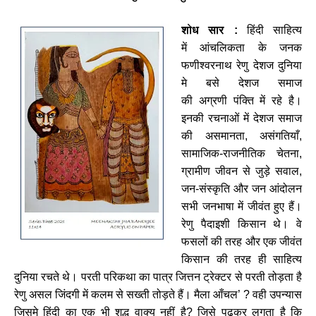
शोध
सार
:
हिंदी
साहित्य
में
आंचलिकता
के
जनक
फणीश्वरनाथ
रेणु
देशज
दुनिया
मे
बसे
देशज
समाज
की
अग्रणी
पंक्ति
में
रहे
है।
इनकी
रचनाओं
में
देशज
समाज
की
असमानता
,
असंगतियाँ
,
सामाजिक
-
राजनीतिक
चेतना
,
ग्रामीण
जीवन
से
जुड़े
सवाल
,
जन
-
संस्कृति
और
जन
आंदोलन
सभी
जनभाषा
में
जीवंत
हुए
हैं।
रेणु
पैदाइशी
किसान
थे।
वे
फसलों
की
तरह
और
एक
जीवंत
किसान
की
तरह
ही
साहित्य
दुनिया
रचते
थे।
परती
परिकथा
का
पात्र
जित्तन
ट्रेक्टर
से
परती
तोड़ता
है
रेणु
असल
जिंदगी
में
कलम
से
सख्ती
तोड़ते
हैं।
मैला
आँचल
’
?
वही
उपन्यास
जिसमे
हिंदी
का
एक
भी
शुद्ध
वाक्य
नहीं
है
?
जिसे
पढ़कर
लगता
है
कि