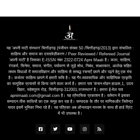
यह 'अपनी माटी संस्थान' चित्तौड़गढ़ (पंजीयन संख्या 50 /चित्तौड़गढ़/2013) द्वारा संचालित :
साहित्य और समाज का दस्तावेज़ीकरण / Peer Reviewed / Refereed Journal
'अपनी माटी' है जिसका E-ISSN नंबर 2322-0724 Apni Maati है। कला, साहित्य,
रंगकर्म, सिनेमा, समाज, संगीत, पर्यावरण से जुड़े शोध, निबंध, साक्षात्कार, आलेख सहित
तमाम विधाओं में समाजविज्ञान और साहित्य से सम्बद्ध रचनाएँ छपने और पढ़ने हेतु एक मंच
है। कथेतर साहित्य छापने में हमारी रूचि है। यह गैर-व्यावसायिक और साहित्यिक प्रकृति
का सामूहिक प्रयासों से किया जाने वाला कार्य है। हमारा पता 'कंचन-मोहन हाऊस,1, उदय
विहार, महेशपुरम रोड़, चित्तौड़गढ़-312001,राजस्थान' है। हमारा ई-मेल पता
apnimaati.com@gmail.com है। यह त्रैमासिक प्रकाशन है। वर्तमान में इसका
सम्पादन तीस साथियों का एक समूह कर रहा है। सम्पादक के तौर पर माणिकऔर जितेन्द्र
यादव इसमें भूमिका निभा रहे हैं। यह पत्रिका अब ऑनलाइन माध्यम के साथ ही हार्ड प्रिंट
में भी उपलब्ध है।