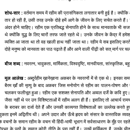
शोध-सार :
वर्तमान समय में रहीम की प्रासंगिकता लगातार बनी हुई है। क्यो
तार हो रही है
,
उसी तरह उनके दोहे हमें आगे के जीवन के लिए सचेत करते हैं। 
अंदर होने चाहिए। रहीम एक प्रतिबद्ध सेनापति होने के साथ
मानवताके भी सजग प
थे क्योंकि युद्ध के लिए चारों तरफ जाते रहते थे। उनके जीवन के केंद्र में हम
व्यक्ति आ जाता था तो वह खाली हाथ नहीं जाता था। रहीम ये सब इसलिए करते थ
दोहे मनुष्य को मानवता का पाठ पढ़ाते हैं और आने वाली पीढ़ी को सत् मार्ग पर चलन
बीज शब्द :
नवरत्न, भावुकता,
मार्मिकता, विश्वदृष्टि, मानवीयता, सांस्कृतिक, 
मूल आलेख :
अब्दुर्रहीम ख़ानेख़ाना अकबर के नवरत्नों में से एक थे। इनक
बैरम ख़ाँ की मृत्यु के बाद अकबर जिस मनोयोग से रहीम का पालन-पोषण और उ
चलकर फलीभूत हुआ। रहीम एक सशक्त सेनापति और अव्वल दर्जे के कवि हुए। ऐ
जैसा नहीं थे पर उन विशिष्टताओं में रहीम अलग ही हैं। इसलिए तो आचार्य रामचन
के बराबर का दर्जा देते हैं और उनकी काव्यगत विशेषताओं का उल्लेख करते हु
वुकता इनमें अद्वितीय थी। अपने उदार और ऊँचे हृदय को संसार के वास्तविक व्यवहारो
 के वचनों के समान रहीम के वचन भी हिंदी-भाषी भूभाग में सर्वसाधारण के मुँह पर र
िरधर के पद्यों के समान कोरी नीति के पद्य नहीं हैं। उनमें मार्मिकता है, उनके