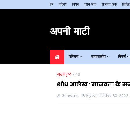
हम
परिचय
नियम
पुराने अंक
सामान्य अंक
लिखिए
अपनी माटी
परिचय
सम्पादकीय
विमर्श
मुख्यपृष्ठ
43
शोध आलेख : मानवता के सजग
Gunwant
शुक्रवार, सितंबर 30, 2022