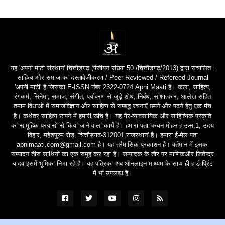
यह 'अपनी माटी संस्थान' चित्तौड़गढ़ (पंजीयन संख्या 50 /चित्तौड़गढ़/2013) द्वारा संचालित :
साहित्य और समाज का दस्तावेज़ीकरण / Peer Reviewed / Refereed Journal
'अपनी माटी' है जिसका E-ISSN नंबर 2322-0724 Apni Maati है। कला, साहित्य,
रंगकर्म, सिनेमा, समाज, संगीत, पर्यावरण से जुड़े शोध, निबंध, साक्षात्कार, आलेख सहित
तमाम विधाओं में समाजविज्ञान और साहित्य से सम्बद्ध रचनाएँ छपने और पढ़ने हेतु एक मंच
है। कथेतर साहित्य छापने में हमारी रूचि है। यह गैर-व्यावसायिक और साहित्यिक प्रकृति
का सामूहिक प्रयासों से किया जाने वाला कार्य है। हमारा पता 'कंचन-मोहन हाऊस,1, उदय
विहार, महेशपुरम रोड़, चित्तौड़गढ़-312001,राजस्थान' है। हमारा ई-मेल पता
apnimaati.com@gmail.com है। यह त्रैमासिक प्रकाशन है। वर्तमान में इसका
सम्पादन तीस साथियों का एक समूह कर रहा है। सम्पादक के तौर पर माणिकऔर जितेन्द्र
यादव इसमें भूमिका निभा रहे हैं। यह पत्रिका अब ऑनलाइन माध्यम के साथ ही हार्ड प्रिंट
में भी उपलब्ध है।