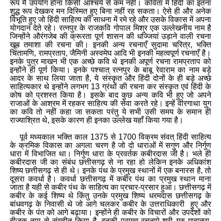
रूप मैं उपयोग होना किसी आश्चर्य से कम नहीं। कविता में हिंदी का इतना
शुद्ध रूप देखकर मन विस्मित हुए बिना नहीं रह सकता। ऐसे ही और अनेक
विभूति हुए जो हिंदी साहित्य की साधना में रमे रहे और उसके विकास में अपना
योगदान देते रहे। रत्नपुर के राजकवि गोपाल मिश्र एक उल्लेखनीय नाम है
जिन्होंने औरंगजेब की क्रूरता पूर्ण शासन की धज्जियां उड़ाने वाली रचना
खूब तमाशा की रचना की। इनकी अन्य रचनाएँ सुदामा चरित्र
,
भक्ति
चिंतामणि
,
रामप्रताप
,
जैमिनी अस्वमेघ आदि भी इनकी महत्वपूर्ण रचनाएँ है।
इनके पुत्र माखन भी एक अच्छे कवि थे इनकी अपूर्ण रचना रामप्रताप को
इन्होंने ही पूर्ण किया। इनके पश्चात् रत्नपुर के बाबू रेवाराम का नाम बड़े
आदर के साथ लिया जाता है
,
ये संस्कृत और हिंदी दोनों के ही बड़े अच्छे
साहित्यकार थे इन्होंने लगभग 13 ग्रंथों की रचना कर संस्कृत एवं हिंदी के
कोष को प्रशस्त किया है। इसके बाद कुछ अन्य कवि भी हुए जो अपने
राजाओं के आश्रम में रहकर साहित्य की सेवा करते रहे। इन्हें वीरगाथा युग
का कवि तो नहीं कहा जा सकता परंतु ये सभी उसी समय के समान ही
राज्याश्रित थे
,
इसके कारण ही इनका उल्लेख यहाँ किया गया है।
पूर्व मध्यकाल भक्ति काल 1375 से 1700 विक्रम संवत् हिंदी साहित्य
के क्रमिक विकास का अगला चरण है जो दो धाराओं में सगुण और निर्गुण
धारा में विभाजित था। निर्गुण धारा के प्रवर्तक कबीरदास जी है। भले ही
कबीरदास जी का संबंध छत्तीसगढ़ से ना रहा हो लेकिन इनके अधिकांश
शिष्य छत्तीसगढ़ से ही थे। इनके पंथ के प्रमुख स्थानों में एक बनारस है
,
तो
दूसरा कवर्धा है। कवर्धा छत्तीसगढ़ में कबीर पंथ का प्रमुख स्थान माना
जाता है यही से कबीर पंथ के साहित्य का प्रचार
-
प्रसार हुआ। छत्तीसगढ़ में
कबीर के कई शिष्य थे किंतु उनके प्रमुख शिष्य धरमदास छत्तीसगढ़ के
बांधवगढ़ के निवासी थे जो आगे चलकर कबीर के उत्तराधिकारी हुए और
कबीर के पंत को आगे बढ़ाया। इन्होंने ही कबीर के विचारों और उपदेशों को
बीजक नाम से संगृहीत किया है
,
इनकी प्रमुख रचनाऐ श्री गुरु माहात्म्य
,