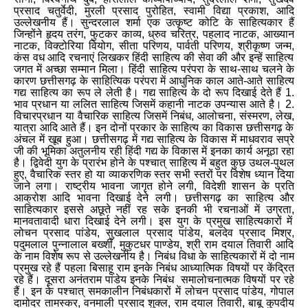
प्रसाद चतुर्वेदी
,
मुरली प्रसाद पुरोहित
,
स्वामी विद्या प्रकाश
,
आदि
उल्लेखनीय हैं। सुन्दरलाल शर्मा एक उत्कृष्ट कोटि के साहित्यकार हैं
जिन्होंने हृदय तरंग
,
फुटकर काव्य
,
ध्रुव चरित्र
,
पहलाद नाटक
,
आख्यान
नाटक
,
विक्टोरिया वियोग
,
सीता परिणय
,
पार्वती परिणय
,
श्रीकृष्ण जन्म
,
कंस वध आदि रचनाएं लिखकर हिंदी साहित्य की सेवा की और इन्हें साहित्य
जगत में अच्छा सम्मान मिला। हिंदी साहित्य परंपरा के साथ-साथ चलने के
कारण छत्तीसगढ़ के साहित्यिक परंपरा में आधुनिक काल आते-आते साहित्य
गद्य साहित्य का रूप ले लेती है। गद्य साहित्य के दो रूप दिखाई देते हैं 1
.
भाव प्रधान या ललित साहित्य जिसमें कहानी नाटक उपन्यास आते है। 2
.
विचारप्रधान या वैचारिक साहित्य जिसमें निबंध
,
आलोचना
,
संस्मरण
,
लेख
,
यात्रा आदि आते हैं। इन दोनों प्रकार के साहित्य का विकास छत्तीसगढ़ के
अंचल में खूब हुआ। छत्तीसगढ़ में गद्य साहित्य के विकास में माधवराव सप्रे
जी की भूमिका अतुलनीय रही हिंदी गद्य के विकास में इनका कार्य अनूठा रहा
है। द्विवेदी युग के प्रारंभ होने के पश्चात् साहित्य में बहुत कुछ उथल-पुथल
हुए
,
वैचारिक स्तर हो या व्याकरणिक स्तर सभी स्तरों पर विशेष ध्यान दिया
जाने लगा। राष्ट्रीय भावना जागृत होने लगी
,
विदेशी शासन के प्रति
आक्रोश आदि भावना दिखाई देने लगी। छत्तीसगढ़ का साहित्य और
साहित्यकार इससे अछूते नहीं रह सके इनकी भी रचनाओं में उग्रता
,
मानवतावादी धारा दिखाई देने लगी। इस युग के प्रमुख साहित्यकारों में
लोचन प्रसाद पांडेय
,
सुखलाल प्रसाद पांडेय
,
बलदेव प्रसाद मिश्र
,
पदुमलाल पुन्नालाल बख्शीं
,
मुकुटधर पाण्डेय
,
श्री राम दयाल तिवारी आदि
के नाम विशेष रूप से उल्लेखनीय है। निबंध विधा के साहित्यकारों में दो नाम
प्रमुख रहे हैं पहला बिसाहू राम इनके निबंध आध्यात्मिक विषयों पर केंद्रित
रहे हैं। दूसरा अनंतराम पांडेय इनके निबंध समालोचनात्मक विषयों पर रहे
हैं। इन के पश्चात् समकालीन निबंधकारों में लोचन प्रसाद पांडेय
,
गोपाल
दामोदर तामस्कर
,
वनमाली प्रसाद शुक्ल
,
राम दयाल तिवारी
,
बाबू कुपदीय