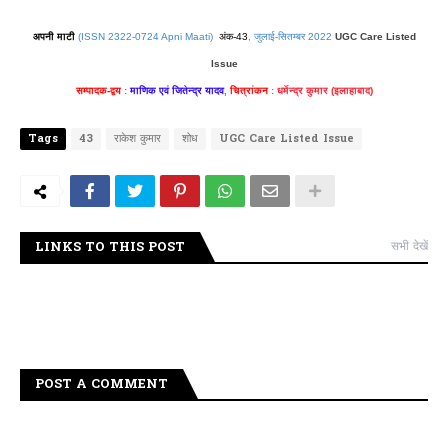
अपनी माटी
(ISSN 2322-0724 Apni Maati)
अंक-43
, जुलाई-सितम्बर 2022
UGC Care Listed
Issue
सम्पादक-द्वय
:
माणिक एवं जितेन्द्र यादव
,
चित्रांकन
:
धर्मेन्द्र कुमार
(इलाहाबाद)
Tags
43
राकेश कुमार
शोध
UGC Care Listed Issue
LINKS TO THIS POST
सभी देखें
POST A COMMENT