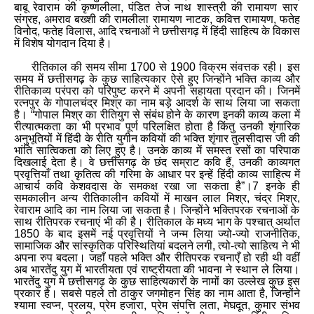
बाबू रेवाराम की कृष्णलीला
,
पंडित तेज नाथ शास्त्री की रामायण सार
संग्रह
,
अमराव बख्शी की रामलीला रामायण नाटक
,
कवित्त रामायण
,
फतेह
विनोद
,
फतेह विलास
,
आदि रचनाओं ने छत्तीसगढ़ में हिंदी साहित्य के विकास
में विशेष योगदान दिया है।
रीतिकाल की समय सीमा 1700 से 1900 विक्रम संवत्तक रही। इस
समय में छत्तीसगढ़ के कुछ साहित्यकार ऐसे हुए जिन्होंने भक्ति काव्य और
रीतिकाव्य परंपरा को परिपुष्ट करने में अपनी सहायता प्रदान की। जिनमें
रत्नपुर के गोपालचंद्र मिश्र का नाम बड़े आदर्श के साथ लिया जा सकता
है। “गोपाल मिश्र का रीतियुग से संबंध होने के कारण इनकी काव्य कला में
रीत्यात्मकता का भी प्रभाव पूर्ण परिलक्षित होता है किंतु उनकी शृंगारिक
अनुभूतियों में हिंदी के रीति युगीन कवियों की भक्ति शृंगार तुलसीदास जी की
भांति सात्विकता को लिए हुए है। उनके काव्य में समस्त रसों का परिपाक
दिखलाई देता है। वे छत्तीसगढ़ के छंद सम्राट कवि हैं
,
उनकी काव्यगत
प्रवृत्तियाँ तथा कृतित्व की गरिमा के आधार पर इन्हें हिंदी काव्य साहित्य में
आचार्य कवि केशवदास के समकक्ष रखा जा सकता है”।7 इनके ही
समकालीन अन्य रीतिकालीन कवियों में माखन लाल मिश्र
,
चंद्र मिश्र
,
रेवाराम आदि का नाम लिया जा सकता है। जिन्होंने भक्तिपरक रचनाओं के
साथ रीतिपरक रचनाएं भी की है। रीतिकाल के मध्य भाग के पश्चात् अर्थात
1850 के बाद इसमें नई प्रवृत्तियों ने जन्म लिया ज्यो-ज्यो राजनीतिक
,
सामाजिक और सांस्कृतिक परिस्थितियां बदलने लगी
,
त्यो-त्यो साहित्य ने भी
अपना रुप बदला। जहाँ पहले भक्ति और रीतिपरक रचनाएँ हो रही थी वहीं
अब भारतेंदु युग में भारतीयता एवं राष्ट्रीयता की भावना ने स्थान ले लिया।
भारतेंदु युग मे छत्तीसगढ़ के कुछ साहित्यकारों के नामों का उल्लेख कुछ इस
प्रकार है। सबसे पहले तो ठाकुर जगमोहन सिंह का नाम आता है
,
जिन्होंने
श्यामा स्वप्न
,
प्रलय
,
प्रेम हजारा
,
प्रेम संपत्ति लता
,
मेघदूत
,
कुमार संभव