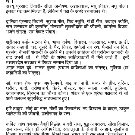
था।
सरयू प्रसाद तिवारी
-
सीता अन्वेषण
,
अज्ञातवास
,
मधु सीकर
,
मधु बोल।
इनका गद्य कम मिलता है
,
लेकिन ये पद्य के अच्छे रचनाकार थे।
द्वारिका प्रसाद तिवारी
-
सुराज गीत
,
शिव स्तुति
,
गांधीं गीत
,
जवाहर ज्योति
,
सन् सन्तावन की क्रान्ति
,
गोस्वामी तुलसीदास की जीवनी
,
कांग्रेस विजय
,
भजन संग्रह
,
राम केवट संवाद।
श्रीकांत वर्मा
-
भटका मेघ
,
भाषा दर्पण
,
दिनारंभ
,
जलसागर
,
मगध
,
झाड़ी
,
संवाद कहानी
,
घर
,
दूसरे के पैर
,
जिरह
,
अपोलो का रथ
,
फैसले का दिन
,
प्रसंग
,
बीसवीं शताब्दी के अंधेरे में। इनकी साहित्य की प्रतिभा आजादी के
बाद उभरी थी। ये हिंदी के श्रेष्ठ साहित्यकारों में गिने जाते हैं। इन्हें
मध्यप्रदेश सरकार ने शिखर सम्मान दिया था।
अमृत लाल दुबे
-
मानस मुक्ता (पचास कविताओं का संग्रह)
,
मुलिया (छ
:
कहानियों का संग्रह)।
डॉ
.
शंकर शेष
-
बंधन अपने
-
अपने
,
बाढ़ का पानी
,
चन्दर के द्वीप
,
दरिया
,
घरौंदा
,
फंदी
,
द्रोणाचार्य
,
चेहरे
,
पोस्टर
,
एक प्याला
,
काफी
,
हुलिया
,
अजायबघर
,
त्रिभुज का चौथा कोण। शंकर से एक श्रेष्ठ गद्यकार थे जो
आगे चलकर सुप्रसिद्ध नाटककार हुए।
हरि ठाकुर
-
लोहे का नगर
,
गीतों का शिलालेख
,
नए विश्वास के बादल
,
ठाकुर
प्यारेलाल की जीवनी
,
छत्तीसगढ़ के रत्न।
कपिल नाथ कश्यप
-
वैदही विछोह
,
बावरी राधा
,
युद्ध आमंत्रण
,
सीता विलाप
,
राम राज्य
,
सीता की अग्निपरीक्षा
,
स्वतंत्रता के सेनानी
,
आहृान
,
सुलोचना
विलाप
,
पुरुषार्थ प्रेम पीयूष
,
बिखरे फूल
,
न्याय
,
श्री राम जन्म
,
चित्रलेखा।