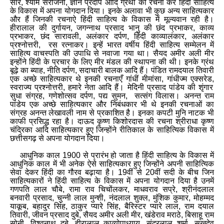
सार
,
श्याम सरोजनी
,
ज्ञान प्रदीप आदि ग्रंथों की रचना कर हिंदी साहित्य
के विकास में अपना योगदान दिया। इनके अलावा भी कुछ अन्य साहित्यकार
और हैं जिनकी रचनाऐ हिंदी साहित्य के विकास में मूल्यवान रही है।
हीरालाल की दुर्गायन
,
जगन्नाथ प्रसाद भानु की छंद प्रभाकर
,
काव्य
प्रभाकर
,
छंद सारावली
,
अलंकार दर्पण
,
हिंदी काव्यालंकार
,
अलंकार
प्रश्नोत्तरी
,
रस रत्नाकर। इन्हें भारत वर्षीय हिंदी साहित्य सम्मेलन में
साहित्य वाचस्पति की उपाधि से नवाजा गया था। सैयद अमीर अली मीर
इन्होंने हिंदी के प्रचार के लिए मीर मंडल की स्थापना की थी। इनके ग्रंथ
बूढ़े का ब्याह
,
नीति दर्पण
,
सदाचारी बालक आदि हैं। पंडित रामदयाल तिवारी
एक अच्छे साहित्यकार थे इनकी रचनाएँ गांधीं मीमांसा
,
गांधीज्म एक्सरेड
,
स्वराज्य प्रश्नोत्तरी
,
हमारे नेता आदि हैं। मेदिनी प्रसाद पांडेय की शृंगार
सुधा संग्रह
,
गणेशोत्सव दर्पण
,
पद्य सुमन
,
सत्संग विलास। अनन्त राम
पांडेय एक अच्छे साहित्यकार और निबंधकार भी थे इनकी रचनाओं का
संग्रह अनन्त लेखावली नाम से प्रकाशित है। इनका कपटी मुनि नाटक भी
काफी प्रसिद्ध रहा है। दाऊद कृष्ण किशोरदास की रचना श्रीराधा कृष्ण
चंद्रिका आदि साहित्यकार हुए जिन्होंने रीतिकाल के साहित्यिक विकास में
छत्तीसगढ़ से अपना योगदान दिया।
आधुनिक काल 1900 से प्रारंभ हो जाता है हिंदी साहित्य के विकास में
आधुनिक काल में भी अनेक ऐसे साहित्यकार हुए जिन्होंने अपनी साहित्यिक
सेवा देकर हिंदी का गौरव बढ़ाया है। 19वीं से 20वीं सदी के बीच जिन
साहित्यकारों ने हिंदी साहित्य के विकास में अपना योगदान दिया है उनमें
गणपति लाल चौबे
,
रामा राव चिचोंलकर
,
माधवराव सप्रे
,
श्रीनंदलाल
बनवारी प्रसाद
,
चुन्नी लाल मुन्शी
,
नंदलाल शुक्ल
,
मुंशिक कुमार
,
मोहम्मद
याकूब
,
बहादुर सिंह
,
ठाकुर प्यारे सिंह
,
बैरिस्टर प्यारे लाल
,
राम दयाल
तिवारी
,
जीवन प्रसाद दुबे
,
सैयद अमीर अली मीर
,
खंडेराव मराठे
,
बिसाहू राम
सोनी
,
विश्वनाथ दुबे
,
हीरालाल काव्योपाध्याय
,
सुंदरलाल शर्मा
,
सुखदेव