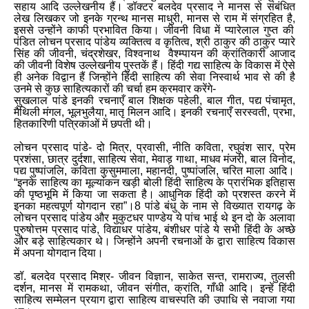
सहाय आदि उल्लेखनीय हैं। डॉक्टर बलदेव प्रसाद ने मानस से संबंधित
लेख लिखकर जो इनके ग्रन्थ मानस माधुरी
,
मानस से राम में संग्रहित है
,
इससे उन्होंने काफी प्रभावित किया। जीवनी विधा में प्यारेलाल गुप्त की
पंडित लोचन प्रसाद पांडेय व्यक्तित्व व कृतित्व
,
श्री ठाकुर की ठाकुर प्यारे
सिंह की जीवनी
,
चंद्रशेखर
,
विश्वनाथ वैश्म्पायन की क्रांतिकारी आजाद
की जीवनी विशेष उल्लेखनीय पुस्तकें हैं। हिंदी गद्य साहित्य के विकास में ऐसे
ही अनेक विद्वान हैं जिन्होंने हिंदी साहित्य की सेवा निस्वार्थ भाव से की है
उनमे से कुछ साहित्यकारों की चर्चा हम क्रमवार करेंगे
-
सुखलाल पांडे इनकी रचनाएँ बाल शिक्षक पहेली
,
बाल गीत
,
पद्य पंचामृत
,
मैथिली मंगल
,
भूलभुलैया
,
मातृ मिलन आदि। इनकी रचनाएँ सरस्वती
,
प्रभा
,
हितकारिणी पत्रिकाओं में छपती थी।
लोचन प्रसाद पांडे
-
दो मित्र
,
प्रवासी
,
नीति कविता
,
रघुवंश सार
,
प्रेम
प्रशंसा
,
छात्र दुर्दशा
,
साहित्य सेवा
,
मेवाड़ गाथा
,
माधव मंजरी
,
बाल विनोद
,
पद्य पुष्पांजलि
,
कविता कुसुममाला
,
महानदी
,
पुष्पांजलि
,
चरित माला आदि।
“इनके साहित्य का मूल्यांकन खड़ी बोली हिंदी साहित्य के प्रारंभिक इतिहास
की पृष्ठभूमि में किया जा सकता है। आधुनिक हिंदी को प्रशस्त करने में
इनका महत्वपूर्ण योगदान रहा”।8 पांडे बंधु के नाम से विख्यात रायगढ़ के
लोचन प्रसाद पांडेय और मुकुटधर पाण्डेय ये पांच भाई थे इन दो के अलावा
पुरुषोत्तम प्रसाद पांडे
,
विद्याधर पांडेय
,
बंशीधर पांडे ये सभी हिंदी के अच्छे
और बड़े साहित्यकार थे। जिन्होंने अपनी रचनाओं के द्वारा साहित्य विकास
में अपना योगदान दिया।
डॉ
.
बलदेव प्रसाद मिश्र
-
जीवन विज्ञान
,
साकेत सन्त
,
रामराज्य
,
तुलसी
दर्शन
,
मानस में रामकथा
,
जीवन संगीत
,
क्रांति
,
गाँधी आदि। इन्हें हिंदी
साहित्य सम्मेलन प्रयाग द्वारा साहित्य वाचस्पति की उपाधि से नवाजा गया