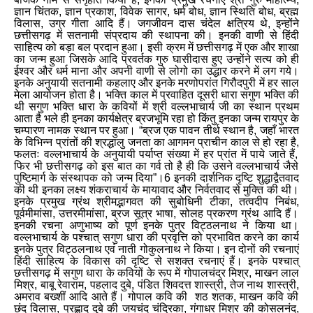
ज्ञान चिंतक
,
ज्ञान प्रकाश
,
विवेक सागर
,
धर्म बोध
,
ज्ञान स्थिति बोध
,
ब्रह्म
विलास
,
उग्र गीता आदि हैं। जगजीवन दास चंदेल क्षत्रिय थे
,
इन्होंने
छत्तीसगढ़ में सतनामी संप्रदाय की स्थापना की। इनकी वाणी से हिंदी
साहित्य को बड़ा बल प्रदान हुआ। इसी क्रम में छत्तीसगढ़ में एक और शाखा
का जन्म हुआ जिसके आदि प्रवर्तक गुरु घासीदास हुए उन्होंने सत्य को ही
ईश्वर और धर्म माना और अपनी वाणी से लोगो का उद्धार करने में लग गये।
इनके अनुयायी सतनामी कहलाए और इनके मरणोपरांत गिरौदपुरी में हर साल
मेला आयोजन होता है। भक्ति काल में प्रवाहित दूसरी धारा सगुण भक्ति की
थी सगुण भक्ति धारा के कवियों में श्री वल्लभाचार्य जी का स्थान प्रथम
आता है भले ही इनका कार्यक्षेत्र ब्रजभूमि रहा हो किंतु इनका जन्म रायपुर के
चम्पारण नामक स्थान पर हुआ। “ब्रज एक पावन तीर्थ स्थान है
,
जहाँ भारत
के विभिन्न प्रांतों की श्रद्धालु जनता का आगमन प्राचीन काल से हो रहा है
,
फलतः वल्लभाचार्य के अनुयायी पर्याप्त संख्या में हर प्रांत में पाये जाते हैं
,
फिर भी छत्तीसगढ़ को इस बात का गर्व तो है ही कि उसने वल्लभाचार्य जैसे
पुष्टिमार्ग के संस्थापक को जन्म दिया”।6 इनकी दार्शनिक दृष्टि शुद्धाद्वैतवाद
की थी इनका लक्ष्य शंकराचार्य के मायावाद और निर्वतवाद से मुक्ति की थी।
इनके प्रमुख ग्रंथ श्रीमद्भागवत की सुबोधिनी टीका
,
तत्वदीप निबंध
,
पूर्वमीमांसा
,
उत्तरमीमांसा
,
ब्रज सूत्र भाषा
,
सोलह प्रकरण ग्रंथ आदि हैं।
इनकी रचना अणुभाष्य को पूर्ण इनके पुत्र विट्ठलनाथ ने किया था।
वल्लभाचार्य के पश्चात् सगुण धारा की प्रवृत्ति को प्रभावित करने का कार्य
इनके पुत्र विट्ठलनाथ एवं नाती गोकुलनाथ ने किया। इन दोनों की रचनाएं
हिंदी साहित्य के विकास की दृष्टि से सशक्त रचनाएं हैं। इनके पश्चात्
छत्तीसगढ़ में सगुण धारा के कवियों के रूप में गोपालचंद्र मिश्र
,
माखन लाल
मिश्र
,
बाबू रेवाराम
,
पहलाद दुबे
,
पंडित शिवदत्त शास्त्री
,
तेज नाथ शास्त्री
,
अमराव बख्शीं आदि आते हैं। गोपाल कवि की शठ शतक
,
माखन कवि की
छंद विलास
,
प्रह्लाद दुबे की जयचंद चंद्रिका
,
गंगाधर मिश्र की कोसलनंद
,