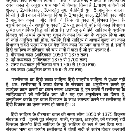
अनुसार काल विभाजन किया। “किसी ने छत्तीसगढ़ में हिंदी के विकास को
रचना काल के अनुसार पांच भागों में विभक्त किया है 1
.
चारण कवियों की
शृंखला
,
2
.
भक्तिकाल
,
3
.
भारतेंदु युग
,
4
.
द्विवेदी युग
,
5
.
आधुनिक काल।
किसी ने तीन काल में विभक्त किया है
-
1
.
भारतेंदु काल
,
2
.
द्विवेदी काल और
3
.
आधुनिक काल। और किसी ने सिर्फ दो काल में विभक्त किया है
-
प्राचीनकाल और आधुनिक काल”।2 परंतु इनमें से कोई भी काल विभाजन
उचित एवं तार्किक सिद्ध नहीं होता है। छत्तीसगढ़ में हिंदी साहित्य के क्रमिक
विकास को आचार्य रामचन्द्र शुक्ल के काल विभाजन के अनुरूप किया जाए
तो कोई अनुचित नहीं होगा
,
क्योंकि हिंदी साहित्य में आचार्य शुक्ल का काल
विभाजन सबसे प्रामाणिक एवं वैज्ञानिक काल विभाजन माना जाता है
,
इन्होंने
हिंदी साहित्य के इतिहास को चार भागों में बांटा है जो इस प्रकार है
-
1. वीरगाथा काल (आदिकाल 1050 से 1375 तक)
2. पूर्व मध्यकाल (भक्तिकाल 1375 से 1700 तक)
3. उत्तर मध्यकाल (रीतिकाल सन 1700 से 1900 तक)
4. गद्य काल (आधुनिक काल 1900 से अब तक)
“
छत्तीसगढ़ का हिंदी काव्य साहित्य हिंदी राष्ट्रीय साहित्य से पृथक नहीं
है
,
अतः छत्तीसगढ़ में काव्य चेतना के संस्कार का अनुशीलन करते हुए
उपर्युक्त काल क्रमों का ध्यान रखना आवश्यक है
,
इन कालों में छत्तीसगढ़ के
साहित्यकारों की गतिविधि क्या थी? यह एक अनुशीलन का विषय है
,
अनुशीलन करके इस काल विभाजन के साथ समन्वय करने पर छत्तीसगढ़ में
हिंदी विकास का क्रम स्पष्ट हो जाता है”।3
हिंदी साहित्य के वीरगाथा काल की समय सीमा 1050 से 1375 विक्रम
संवत्तक रही। इससे पूर्व संस्कृत
,
पाली
,
प्राकृत
,
अपभ्रंश
,
की परंपराएं रही
जिसका अंतर्भाव हिंदी साहित्य के पूर्व साहित्य के रूप में कर दिया गया।
संस्कृत भाषा का प्रयोग छत्तीसगढ़ में चौथी सदी से आरंभ होकर कलचुरी