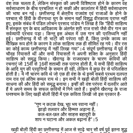
वंश तक चलता है
,
लेकिन संस्कृत की अपनी विशिष्टता होने के कारण वह
सर्वसाधारण के बीच प्रचलित न हो सकी और कालांतर में हिंदी सर्वसाधारण
की भाषा बन गई। छत्तीसगढ़ में क्षेत्रीय राजवंश एवं राजाओं के होने के
पश्चात् भी हिंदी के वीरगाथा युग के समान यहाँ विशुद्ध वीरकाव्य प्राप्त नहीं
हुए
,
इसके संबंध में पंडित लोचन प्रसाद पांडेय ने लिखा है कि “हिंदी साहित्य
में संस्कृत युग के बाद आदिकाव्य के अंतर्गत श्री राज रासो जैसे वीर गान का
सर्वव्यापी प्रभाव पड़ा। किन्तु इस अंचल में उस गान की प्रतिध्वनि नहीं
हुई। छत्तीसगढ़ में यों तो भाटों की परंपरा रही है
,
किंतु उनके काव्य का
मौखिक रूप होने के कारण वे लोक साहित्य तक ही सीमित रह गये। वीर रस
का कोई काव्य छत्तीसगढ़ में नहीं लिखा गया”।4 संपूर्ण छत्तीसगढ़ में पूर्व में
चौदह रियासतें थीं और सभी रियासतों ने अपनी शक्ति के अनुसार हिंदी
साहित्य को समृद्ध किया। खैरागढ़ के राजदरबार के चारण कवियों की
रचनाएं जो 15वीं से 16वीं शताब्दी तक प्राप्त होती है
,
ये सभी हिंदी साहित्य
के आदि युग की प्रवृत्तियों के समान ही रही
,
लेकिन ये कुछ देर से परिलक्षित
होती है। ये नौ चारण कवि थे जो एक ही वंश के थे इनमें सबसे प्रथम दलपत
राम राव एवं अंतिम कमल राय थे। इन सभी ने खड़ी बोली हिंदी साहित्य की
साधना की और हिंदी को समृद्ध बनाया। इन्हीं की वंश परंपरा में दलवीर आते
हैं ये अपने समय के सफल कवियों में गिने जाते हैं। इन्होंने खैरागढ़ के राजा
घनश्याम के लिए खड़ी बोली हिंदी में एक कविता लिखी जो इस प्रकार है
-
“गुण न कटक देख
,
भूप भय रवाना नहीं।
झाड़ो तलवार और हिम्मत अड़ाना है
,
कल
-
बल
-
छल और साहस बहादुरी के
शाप न घटाना और अकल बढ़ाना है”।5
खड़ी बोली हिंदी का छत्तीसगढ़ में आज से साढ़े चार सौ वर्ष पूर्व इतना शुद्ध