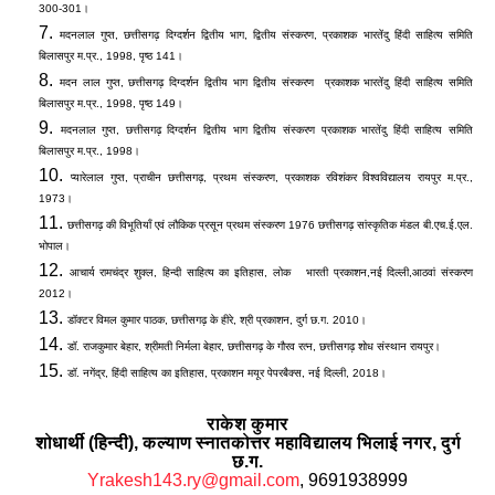
300-301
।
मदनलाल गुप्त
,
छत्तीसगढ़ दिग्दर्शन द्वितीय भाग
,
द्वितीय संस्करण
,
प्रकाशक भारतेंदु हिंदी साहित्य समिति
बिलासपुर म
.
प्र
.,
1998
,
पृष्ठ 141।
मदन लाल गुप्त
,
छत्तीसगढ़ दिग्दर्शन द्वितीय भाग द्वितीय संस्करण प्रकाशक भारतेंदु हिंदी साहित्य समिति
बिलासपुर म
.
प्र
.,
1998
,
पृष्ठ 149।
मदनलाल गुप्त
,
छत्तीसगढ़ दिग्दर्शन द्वितीय भाग द्वितीय संस्करण प्रकाशक भारतेंदु हिंदी साहित्य समिति
बिलासपुर म
.
प्र
.,
1998।
प्यारेलाल गुप्त
,
प्राचीन छत्तीसगढ़
,
प्रथम संस्करण
,
प्रकाशक रविशंकर विश्वविद्यालय रायपुर म
.
प्र
.,
1973।
छत्तीसगढ़ की विभूतियाँ एवं लौकिक प्रसून प्रथम संस्करण 1976 छत्तीसगढ़ सांस्कृतिक मंडल बी
.
एच
.
ई
.
एल
.
भोपाल।
आचार्य रामचंद्र शुक्ल
,
हिन्दी साहित्य का इतिहास
,
लोक भारती प्रकाशन
,
नई दिल्ली
,
आठवां संस्करण
2012।
डॉक्टर विमल कुमार पाठक
,
छत्तीसगढ़ के हीरे
,
श्री प्रकाशन
,
दुर्ग छ.ग
.
2010।
डॉ
.
राजकुमार बेहार
,
श्रीमती निर्मला बेहार
,
छत्तीसगढ़ के गौरव रत्न
,
छत्तीसगढ़ शोध संस्थान रायपुर।
डॉ
.
नगेंद्र
,
हिंदी साहित्य का इतिहास
,
प्रकाशन मयूर पेपरबैक्स
,
नई दिल्ली
, 2018
।
राकेश कुमार
शोधार्थी (हिन्दी), कल्याण स्नातकोत्तर महाविद्यालय भिलाई नगर
,
दुर्ग
छ.ग
.
Yrakesh143.ry@gmail.com
, 9691938999