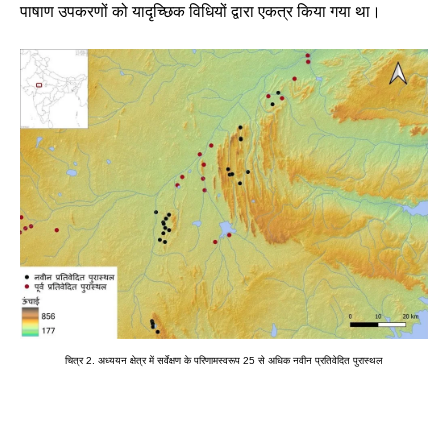
पाषाण
उपकरणों
को
यादृच्छिक
विधियों
द्वारा
एकत्र
किया
गया
था।
चित्र
2.
अध्ययन
क्षेत्र
में
सर्वेक्षण
के
परिणामस्वरूप
25
से
अधिक
नवीन
प्रतिवेदित
पुरास्थल