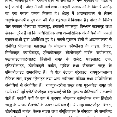
विंध्य
,
भीलवाड़ा
तथा
दक्कन
ट्रैप
से
संबंधित
विभिन्न
प्रकार
की
चट्टानें
पाई
जाती
हैं।
क्षेत्र
में
नदी
मार्ग
तथा
मानसूनी
जलधराओं
के
किनारे
जलोढ़
का
एक
पतला
जमाव
मिलता
है।
क्षेत्र
में
आद्यमहाकल्प
से
लेकर
चतुर्थमहाकल्पीय
युग
तक
की
शैल
श्रृंखलायें
विद्यमान
है।
क्षेत्र
के
विविध
शैल
प्रकार
भीलवाड़ा
महासमूह
,
अरावली
महासमूह
,
विन्ध्यन
महासमूह
तथा
डेक्कन
ट्रैप
है
जो
कि
अधिसिलिक
तथा
अल्पसिलिक
अंतर्वेधियों
की
आवर्ती
प्रावस्थाओं
द्वारा
अंतर्वेधित
हुए
है।
सबसे
पुरातन
शैलों
में
आद्यमहाकल्प
से
संबंधित
भीलवाड़ा
महासमूह
के
मंगलवार
कॉम्प्लैक्स
के
नाइस
,
शिस्ट
,
मिम्मेटाइट
,
क्वार्टजाइट
,
एम्फिबोलाइट
,
डोलोमाइटी
मार्बल
,
रायोलाइट
,
फ्यूक्साइटक्वार्टजाइट
;
हिंडोली
समूह
के
सलेट
,
फाइलाइट
,
टफ
,
एम्फिबोलाइट
,
डोलोमाइटी
मार्बल
,
ग्रेवेक
तथा
सैंडमाता
समूह
के
एम्फिबोलाइट
समादविष्ट
हैं।
ये
शैल
उंटाला
ग्रेनाइट
,
रायपुर
-
जलायन
मैफिक
शैल
,
बेड़च
ग्रेनाइट
तथा
अन्य
नवीनतम
मैफिक
तथा
अधिसिलिक
अंत्वेधियों
से
अंतर्वेधित
हैं।
राजपुरा
-
दरीबा
समूह
तथा
पुर
-
बनेड़ा
समूह
की
उपरिशायी
पूर्व
प्रोटीरोजोइक
श्रृंखलाएँ
जो
कि
मुख्यतः
कैल्सियमी
संलक्षणी
शैलें
हैं
,
एकांगी
पैचों
के
रूप
में
क्रमशः
मंगलवार
कॉम्प्लैक्स
तथा
हिंडोली
समूह
के
आधार
शैलसंघों
के
ऊपर
उपस्थित
हैं।
ये
समूह
क्वार्ट्जाइट
,
शिस्ट
,
डोलोमाइटी
मार्बल
,
कैल्क
नाइस
तथा
संगुटिकाश्म
के
संग्रहण
को
समाविष्ट