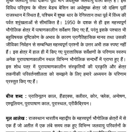
शुष्क
जलवायु
तथा
दक्षिणी
पूर्वी
भाग
अर्धशुष्क
जलवायु
वाला
क्षेत्र
है।
इस
विविध
परिदृश्य
के
भीतर
बेडच
बेसिन
का
अर्धशुष्क
क्षेत्र
जो
दक्षिण
पूर्वी
राजस्थान
में
स्थित
है
,
पश्चिम
में
शुष्क
थार
के
रेगिस्तान
तथा
पूर्व
में
विंध्य
की
पर्वत
श्रृंखलाओं
से
सीमांकित
है।
1950
के
दशक
से
ही
इस
महत्त्वपूर्ण
भौगोलिक
क्षेत्र
में
पाषाणकालीन
सर्वेक्षण
किए
गए
हैं
,
परंतु
इसके
पश्चात
भी
बहुविषयक
दृष्टिकोण
के
अभाव
के
कारण
प्रागैतिहासिक
मानव
तथा
उसकी
जीविका
निर्वहन
से
सम्बन्धित
महत्त्वपूर्ण
प्रश्नों
के
उत्तर
अभी
तक
स्पष्ट
नहीं
हैं।
इस
क्षेत्र
में
हाल
ही
में
किए
गए
पुरातात्विक
सर्वेक्षणों
के
परिणाम
स्वरुप
अनेक
पुरापाषाणकालीन
स्थल
विभिन्न
भौगोलिक
सन्दर्भों
में
प्राप्त
हुए
हैं।
इस
शोध
पत्र
में
पुरापाषाणकालीन
संस्कृतियों
की
प्रकृति
और
क्षेत्र
तकनीकी
परिवर्तनशीलता
को
समझने
के
लिए
हमारे
अध्ययन
के
परिणाम
प्रस्तुत
किए
गए
हैं।
बीज
शब्द
:
प्रातिनूतन
काल
,
हैंडएक्स
,
क्लीवर
,
कोर
,
फ्लेक
,
अन्वेषण
,
एश्यूलियन
,
पुरापाषाण
काल
,
पुरास्थल
,
प्रीकैंब्रियन।
मूल
आलेख
:
राजस्थान
भारतीय
महाद्वीप
के
महत्त्वपूर्ण
भौगोलिक
क्षेत्रों
में
से
एक
हैं
जो
अतीत
में
एक
लंबे
समय
तक
हुए
विभिन्न
जलवायु
परिवर्तनों
के