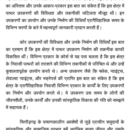
का
अस्तित्व
और
उनके
आकार
-
प्रकार
इस
बात
का
संकेत
हैं
कि
इस
क्षेत्र
में
पत्थर
उपकरणों
की
विविधता
और
तकनीकी
जटिलता
मौजूद
थी।
इन
उपकरणों
का
उपयोग
और
उनके
निर्माण
की
विधियाँ
प्रागैतिहासिक
समय
के
विभिन्न
चरणों
के
बारे
में
महत्त्वपूर्ण
जानकारी
प्रदान
करती
हैं।
कोर
उपकरणों
की
विविधता
और
उनके
निर्माण
की
विधियाँ
इस
बात
का
प्रमाण
हैं
कि
इस
क्षेत्र
में
पत्थर
उपकरण
निर्माण
की
तकनीक
काफी
विकसित
थीं।
विभिन्न
प्रकार
के
कोर्स
से
यह
पता
चलता
है
कि
इस
क्षेत्र
के
निवासी
पत्थरों
को
तराशने
की
विभिन्न
तकनीकों
से
परिचित
थे
और
उन्हें
कुशलतापूर्वक
उपयोग
करते
थे।
अन्य
उपकरण
जैसे
कि
फ्लेक
,
प्वाइंट्स
,
लेवाल्वा
प्वाइंट्स
,
और
स्क्रेपर्स
की
प्राप्ति
इस
बात
का
संकेत
है
कि
इस
क्षेत्र
के
प्रागैतिहासिक
निवासी
विभिन्न
प्रकार
के
कार्यों
के
लिए
उपकरणों
का
निर्माण
और
उपयोग
करते
थे।
ये
उपकरण
उस
समय
के
लोगों
की
जीवनशैली
,
उनके
कार्यों
और
उनकी
सांस्कृतिक
विकास
की
गति
को
समझने
में
सहायक
हैं।
चित्तौड़गढ़
के
पाषाणकालीन
अवशेषों
से
जुड़े
प्राचीन
समुदायों
के
सांस्कृतिक
और
सामाजिक
प्रभाव
हमें
आरंभिक
मानव
जीवन
और
उसके