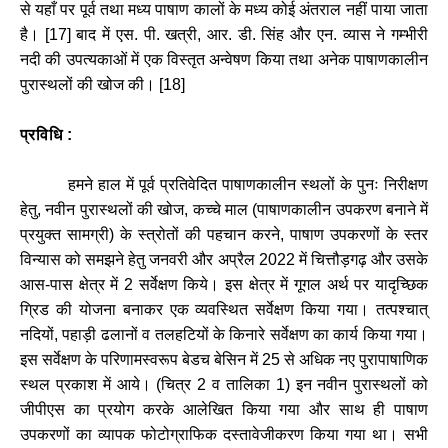
से
यहाँ
पर
पूर्व
तथा
मध्य
पाषाण
कालों
के
मध्य
कोई
अंतराल
नहीं
पाया
जाता
है।
[
17]
बाद
में
एस
.
पी
.
खत्री
,
आर
.
डी
.
सिंह
और
एन
.
व्यास
ने
गम्भीरी
नदी
की
उपत्यकाओं
में
एक
विस्तृत
अन्वेषण
किया
तथा
अनेक
पाषाणकालीन
पुरास्थलों
की
खोज
की।
[
18]
प्रविधि
:
हमने
हाल
में
पूर्व
प्रतिवेदित
पाषाणकालीन
स्थलों
के
पुनः
निरीक्षण
हेतु
,
नवीन
पुरास्थलों
की
खोज
,
कच्चे
माल
(
पाषाणकालीन
उपकरण
बनाने
में
प्रयुक्त
सामग्री
)
के
स्त्रोतों
की
पहचान
करने
,
पाषाण
उपकरणों
के
स्तर
विन्यास
को
समझने
हेतु
जनवरी
और
अप्रैल
2022
में
चित्तौड़गढ़
और
उसके
आस
-
पास
क्षेत्र
में
2
सर्वेक्षण
किये।
इस
क्षेत्र
में
गूगल
अर्थ
पर
यादृच्छिक
ग्रिड
की
योजना
बनाकर
एक
व्यवस्थित
सर्वेक्षण
किया
गया।
तत्पश्चात्
नदियों
,
पहाड़ी
ढलानों
व
तलहटियों
के
किनारे
सर्वेक्षण
का
कार्य
किया
गया।
इस
सर्वेक्षण
के
परिणामस्वरूप
बेडच
बेसिन
में
25
से
अधिक
नए
पुरापाषाणिक
स्थल
प्रकाश
में
आये।
(
चित्र
2
व
तालिका
1)
इन
नवीन
पुरास्थलों
को
जीपीएस
का
प्रयोग
करके
आलेखित
किया
गया
और
साथ
ही
पाषाण
उपकरणों
का
व्यापक
फोटोग्राफिक
दस्तावेजीकरण
किया
गया
था।
सभी