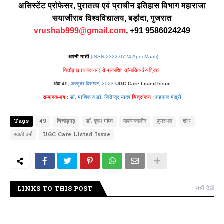
असिस्टेंट
प्रोफेसर
,
पुरातत्व
एवं
प्राचीन
इतिहास
विभाग
महाराजा
सयाजीराव
विश्वविद्यालय
,
बड़ौदा
,
गुजरात
vrushab999@gmail.com
,
+91 9586024249
अपनी माटी
(ISSN 2322-0724 Apni Maati)
चित्तौड़गढ़ (राजस्थान) से प्रकाशित त्रैमासिक ई-पत्रिका
अंक-49
, अक्टूबर-दिसम्बर, 2023
UGC Care Listed Issue
सम्पादक-द्वय
: डॉ. माणिक व डॉ. जितेन्द्र यादव
चित्रांकन
: शहनाज़ मंसूरी
Tags
49
चित्तौड़गढ़
डॉ. वृषभ महेश
पाषाणकालीन
पुरास्थल
शोध
स्वाती वर्मा
UGC Care Listed Issue
LINKS TO THIS POST
सभी देखें