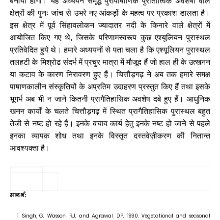
बनाया
होगा।
यह
अध्ययन
समृद्ध
पुरापाषाणिक
पुरातात्विक
अवशेषों
वाले
क्षेत्रों
की
पुनः
जांच
से
उभरे
नए
आंकड़ों
के
महत्व
पर
प्रकाश
डालता
है।
इस
क्षेत्र
में
पूर्व
सिंहावलोकन
ज्यादातर
नदी
के
किनारे
वाले
क्षेत्रों
में
आयोजित
किए
गए
थे
,
जिसके
परिणामस्वरूप
कुछ
एश्यूलियन
पुरास्थल
प्रतिवेदित
हुये
थे।
हमारे
अध्ययनों
से
पता
चला
है
कि
एश्यूलियन
पुरास्थल
तलहटी
के
मिश्रोढ
संदर्भ
में
प्रचुर
मात्रा
में
मौजूद
हैं
जो
हाल
ही
के
उत्खनन
या
कटाव
के
कारण
निरावरण
हुए
हैं।
चित्तौड़गढ़
ने
अब
तक
हमारे
समक्ष
पाषाणकालीन
संस्कृतियों
के
अप्रतिम
उदाहरण
प्रस्तुत
किए
हैं
तथा
इसके
भूगर्भ
अब
भी
न
जाने
कितनी
प्रागैतिहासिक
अवशेष
दबे
हुए
हैं।
आधुनिक
खनन
कार्यों
के
चलते
चित्तौड़गढ़
में
स्थित
प्रागैतिहासिक
पुरास्थल
बहुत
तेजी
से
नष्ट
हो
रहे
हैं।
इनके
बचाव
कार्य
हेतु
इनके
नष्ट
हो
जाने
से
पहले
इनका
व्यापक
शोध
तथा
इनके
विस्तृत
दस्तवेज़ीकरण
की
नितान्त
आवश्यक्ता
है।
सन्दर्भ
:
Singh, G., Wasson, R.J., and Agrawal, D.P.,
1990.
Vegetational and seasonal