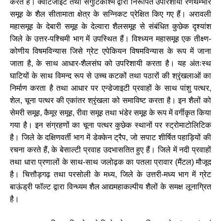
करते
हैं।
क्वार्टजाइट
तथा
संगुटिकाश्म
द्वारा
निरूपित
उपरिशायी
रणथम्भौर
समूह
के
शैल
सीतामाता
क्षेत्र
के
सन्निकट
प्रेक्षित
किए
गए
हैं।
अरावली
महासमूह
के
देबारी
समूह
के
देल्वारा
शैलसमूह
से
संबंधित
कुछेक
दृश्यांश
जिले
के
उत्तर
-
पश्चिमी
भाग
में
उपस्थित
हैं।
विश्ध्यन
महासमूह
एक
तीक्ष्ण
-
कोणीय
विषमविन्यास
जिसे
ग्रेट
एपेकियन
विषमविन्यास
के
रूप
में
जाना
जाता
है
,
के
साथ
आधार
-
शैलसंघ
को
उपरिशायी
करता
है।
यह
अंतःस्थ
घाटियों
के
साथ
विमन्द
रूप
से
उच्च
कटकों
तथा
पठारों
की
श्रृंखलाओं
का
निर्माण
करता
है
तथा
आधार
पर
एन्डेजाइटी
प्रवाहों
के
साथ
पांशु
पत्थर
,
शेल
,
चूना
पत्थर
की
एकांतर
श्रृंखला
को
समाविष्ट
करता
है।
इन
शैलों
को
सेमरी
समूह
,
कैमूर
समूह
,
रीवा
समूह
तथा
भंडेर
समूह
के
रूप
में
वर्गीकृत
किया
गया
है।
इन
संग्रहणों
का
चूना
पत्थर
कुछेक
स्थानों
पर
स्ट्रोमाटोलिटिक
है।
जिले
के
दक्षिणवर्ती
भाग
में
डेक्केन
ट्रैप
,
जो
सपाट
शीर्षित
पहाड़ियों
की
रचना
करते
हैं
,
के
बेसाल्टी
प्रवाह
उदभासतित
हुए
हैं।
जिले
में
नदी
प्रवाहों
तथा
धारा
प्रणालों
के
साथ
-
साथ
जलोढ़क
का
पतला
प्रावार
(
मैंटल
)
मौजूद
है।
चित्तौड़गढ़
तथा
परसोली
के
मध्य
,
जिले
के
उत्तरी
-
मध्य
भाग
में
ग्रेट
बाऊंड्री
फॉल्ट
द्वारा
विन्ध्यम
शैल
आद्यमहाकल्पीय
शैलों
के
समक्ष
लूनाग्रित
है।