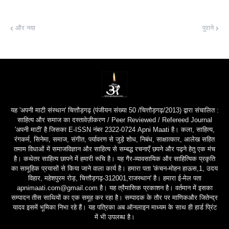
और नया
पुराने
यह 'अपनी माटी संस्थान' चित्तौड़गढ़ (पंजीयन संख्या 50 /चित्तौड़गढ़/2013) द्वारा संचालित :
साहित्य और समाज का दस्तावेज़ीकरण / Peer Reviewed / Refereed Journal
'अपनी माटी' है जिसका E-ISSN नंबर 2322-0724 Apni Maati है। कला, साहित्य,
रंगकर्म, सिनेमा, समाज, संगीत, पर्यावरण से जुड़े शोध, निबंध, साक्षात्कार, आलेख सहित
तमाम विधाओं में समाजविज्ञान और साहित्य से सम्बद्ध रचनाएँ छपने और पढ़ने हेतु एक मंच
है। कथेतर साहित्य छापने में हमारी रूचि है। यह गैर-व्यावसायिक और साहित्यिक प्रकृति
का सामूहिक प्रयासों से किया जाने वाला कार्य है। हमारा पता 'कंचन-मोहन हाऊस,1, उदय
विहार, महेशपुरम रोड़, चित्तौड़गढ़-312001,राजस्थान' है। हमारा ई-मेल पता
apnimaati.com@gmail.com है। यह त्रैमासिक प्रकाशन है। वर्तमान में इसका
सम्पादन तीस साथियों का एक समूह कर रहा है। सम्पादक के तौर पर माणिकऔर जितेन्द्र
यादव इसमें भूमिका निभा रहे हैं। यह पत्रिका अब ऑनलाइन माध्यम के साथ ही हार्ड प्रिंट
में भी उपलब्ध है।