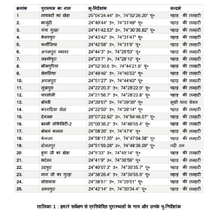
तालिका
1 :
हमारे
सर्वेक्षण
से
प्रतिवेदित
पुरास्थलों
के
नाम
और
उनके
भू
-
निर्देशांक