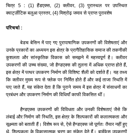
चित्र
5 : (1)
हैंडएक्स
, (2)
क्लीवर
, (3)
पुरास्थल
पर
उपस्थित
क्वार्ट्ज़ीटिक
बलुआ
प्रस्तर
, (4)
मिश्रोढ़
जमाव
से
प्राप्त
पुरावशेष
परिचर्चा :
बेडच
बेसिन
में
पाए
गए
पुरापाषाणिक
उपकरणों
की
विशेषताएं
और
उनके
प्रकारों
का
अध्ययन
इस
क्षेत्र
के
प्रागैतिहासिक
समाज
की
तकनीकी
कुशलता
और
सांस्कृतिक
विकास
को
समझने
में
महत्त्वपूर्ण
है।
क्लीवर
उपकरणों
की
उच्च
संख्या
,
जो
हैण्डएक्स
की
तुलना
में
अधिक
प्राप्त
होते
हैं
,
इस
क्षेत्र
में
पत्थर
उपकरण
निर्माण
की
विशिष्ट
शैली
को
दर्शाते
हैं।
यह
तथ्य
कि
क्लीवर
मुख्य
रूप
से
फ्लेक
पर
निर्मित
होते
हैं
और
कई
ताजा
स्थिति
में
पाए
जाते
हैं
,
यह
संकेत
देता
है
कि
पुराने
समय
में
इस
क्षेत्र
में
संसाधनों
का
प्रबंधन
और
उपकरण
निर्माण
की
विधियाँ
काफी
विकसित
थीं।
हैण्डएक्स
उपकरणों
की
विविधता
और
उनकी
विशेषताएं
जैसे
कि
लंबाई
और
निर्माण
की
स्थिति
,
इस
क्षेत्र
के
शिल्पकारों
की
कलात्मकता
और
सूक्ष्मता
को
बताती
हैं।
विशेष
रूप
से
,
ऐसे
हैण्डएक्स
जो
पूर्णतः
तैयार
नहीं
हुए
थे
,
शिल्पकला
के
विकासात्मक
चरण
का
संकेत
देते
हैं।
बाईफेस
उपकरणों