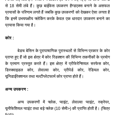
से
18
सेमी
लंबे
हैं।
कुछ
बाईफेस
उपकरण
हैण्डएक्स
बनाने
के
असफल
प्रयासों
के
परिणाम
लगते
हैं
जबकि
कुछ
उपकरणों
को
देखकर
ऐसा
लगता
है
कि
इनमें
उभयपक्षीय
फ्लेकिंग
करके
केवल
एक
धारदार
उपकरण
बनाने
का
प्रयास
किया
गया
है।
कोर :
बेडच
बेसिन
के
पुरापाषाणिक
पुरास्थलों
से
विभिन्न
प्रकार
के
कोर
प्राप्त
हुए
हैं
जो
इस
क्षेत्र
में
कोर
रिडक्शन
की
विभिन्न
तकनीकों
के
प्रयोग
के
प्रमाण
प्रस्तुत
करते
हैं।
इस
क्षेत्र
में
प्रीफेरेन्शियल
सरफेस
कोर
,
डिस्क्वाइडल
कोर
,
लेवाल्वा
कोर
,
प्रीपेर्ड
कोर
,
रेडियल
कोर
,
यूनिडाईरेक्शनल
तथा
मल्टीप्लेटफार्म
कोर
प्राप्त
होते
हैं।
अन्य
उपकरण
:
अन्य
उपकरणों
में
फ्लेक
,
प्वाइंट
,
लेवाल्वा
प्वाइंट
,
स्क्रेपर
,
यूनीफेशियल
प्वाइंट
तथा
बड़े
फ्लेक
(
10
सेमी
>)
की
प्राप्ति
होती
है।
(
चित्र
5(4))