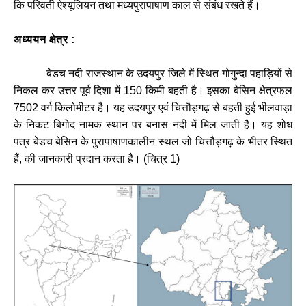
कि
परिवर्ती
ऐश्यूलियन
तथा
मध्यपुरापाषाण
काल
से
संबंध
रखते
हैं।
अध्ययन
क्षेत्र
:
बेडच
नदी
राजस्थान
के
उदयपुर
जिले
में
स्थित
गोगुन्दा
पहाड़ियों
से
निकल
कर
उत्तर
पूर्व
दिशा
में
150
किमी
बहती
है।
इसका
बेसिन
क्षेत्रफल
7502
वर्ग
किलोमीटर
है।
यह
उदयपुर
एवं
चित्तौड़गढ़
से
बहती
हुई
भीलवाड़ा
के
निकट
बिगोद
नामक
स्थान
पर
बनास
नदी
में
मिल
जाती
है।
यह
शोध
पत्र
बेडच
बेसिन
के
पुरापाषाणकालीन
स्थल
जो
चित्तौड़गढ़
के
भीतर
स्थित
हैं
,
की
जानकारी
प्रदान
करता
है।
(
चित्र
1)