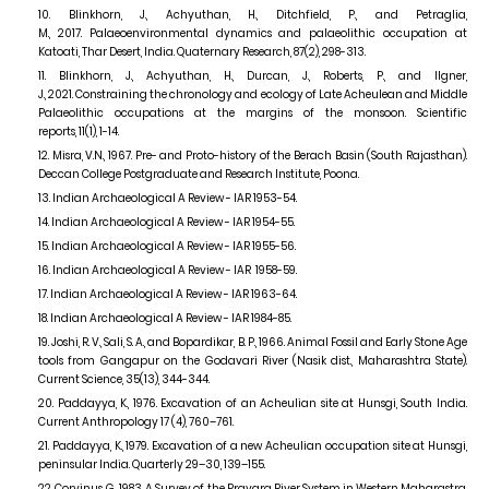
Blinkhorn, J., Achyuthan, H., Ditchfield, P., and Petraglia,
M.,
2017.
Palaeoenvironmental dynamics and palaeolithic occupation at
Katoati, Thar Desert, India. Quaternary Research,
87(2)
,
298-313.
Blinkhorn, J., Achyuthan, H., Durcan, J., Roberts, P., and Ilgner,
J.,
2021.
Constraining the chronology and ecology of Late Acheulean and Middle
Palaeolithic occupations at the margins of the monsoon. Scientific
reports,
11(1)
,
1-14.
Misra, V.N.,
1967.
Pre- and Proto-history of the Berach Basin (South Rajasthan).
Deccan College Postgraduate and Research Institute, Poona.
Indian Archaeological A Review - IAR
1953-54.
Indian Archaeological A Review - IAR
1954-55.
Indian Archaeological A Review - IAR
1955-56.
Indian Archaeological A Review - IAR
1958-59.
Indian Archaeological A Review - IAR
1963-64.
Indian Archaeological A Review - IAR
1984-85.
Joshi, R. V., Sali, S. A., and Bopardikar, B. P.,
1966.
Animal Fossil and Early Stone Age
tools from Gangapur on the Godavari River (Nasik dist., Maharashtra State).
Current Science,
35(13)
,
344-344.
Paddayya, K.,
1976.
Excavation of an Acheulian site at Hunsgi, South India.
Current Anthropology
17 (4)
,
760–761.
Paddayya, K.,
1979.
Excavation of a new Acheulian occupation site at Hunsgi,
peninsular India. Quarterly
29–30
,
139–155.
Corvinus, G.,
1983.
A Survey of the Pravara River System in Western Maharastra,