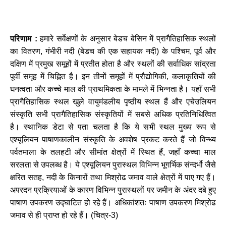
परिणाम
:
हमारे
सर्वेक्षणों
के
अनुसार
बेडच
बेसिन
में
प्रागैतिहासिक
स्थलों
का
वितरण
,
गंभीरी
नदी
(
बेडच
की
एक
सहायक
नदी
)
के
पश्चिम
,
पूर्व
और
दक्षिण
में
प्रमुख
समूहों
में
प्रतीत
होता
है
और
स्थलों
की
सर्वाधिक
सांद्रता
पूर्वी
समूह
में
चिह्नित
है।
इन
तीनों
समूहों
में
प्रौद्योगिकी
,
कलाकृतियों
की
घनत्वता
और
कच्चे
माल
की
प्राथमिकता
के
मामले
में
भिन्नता
है।
यहाँ
सभी
प्रागैतिहासिक
स्थल
खुले
वायुमंडलीय
पृष्ठीय
स्थल
हैं
और
एचेउलियन
संस्कृति
सभी
प्रागैतिहासिक
संस्कृतियों
में
सबसे
अधिक
प्रतिनिधित्वित
है।
स्थानिक
डेटा
से
पता
चलता
है
कि
ये
सभी
स्थल
मुख्य
रूप
से
एश्यूलियन
पाषाणकालीन
संस्कृति
के
अवशेष
प्रकट
करते
हैं
जो
विन्ध्य
पर्वतमाला
के
तलहटी
और
सीमांत
क्षेत्रों
में
स्थित
हैं
,
जहाँ
कच्चा
माल
सरलता
से
उपलब्ध
है।
ये
एश्यूलियन
पुरास्थल
विभिन्न
भूगर्भिक
संन्दर्भो
जैसे
क्षरित
सतह
,
नदी
के
किनारों
तथा
मिश्रोढ
जमाव
वाले
क्षेत्रों
में
पाए
गए
हैं।
अपरदन
प्रक्रियाओं
के
कारण
विभिन्न
पुरास्थलों
पर
जमीन
के
अंदर
दबे
हुए
पाषाण
उपकरण
उद्घाटित
हो
रहे
हैं।
अधिकांशतः
पाषाण
उपकरण
मिश्रोढ
जमाव
से
ही
प्राप्त
हो
रहे
हैं।
(
चित्र
-
3)