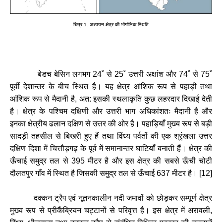
चित्र
1.
अध्ययन
क्षेत्र
की
भौगोलिक
स्थिति
बेडच
बेसिन
लगभग
24˚
से
25˚
उत्तरी
अक्षांश
और
74˚
से
75˚
पूर्वी
देशान्तर
के
बीच
स्थित
है।
यह
क्षेत्र
आंशिक
रूप
से
पहाड़ी
तथा
आंशिक
रूप
से
मैदानी
है
,
अत
:
इसकी
स्थलाकृति
कुछ
लहरदार
दिखाई
देती
है।
क्षेत्र
के
पश्चिम
दक्षिणी
और
उत्तरी
भाग
अधिकांशतः
मैदानी
है
और
इनका
क्षेत्रीय
ढलान
दक्षिण
से
उत्तर
की
ओर
है।
पहाड़ियाँ
मुख्य
रूप
से
बड़ी
सादड़ी
तहसील
से
बिखरी
हुए
हैं
तथा
विंध्य
पर्वतों
की
एक
श्रृंखला
उत्तर
दक्षिण
दिशा
में
चित्तौड़गढ़
के
पूर्व
में
समानान्तर
घाटियाँ
बनाती
हैं।
क्षेत्र
की
ऊँचाई
समुद्र
तल
से
395
मीटर
है
और
इस
क्षेत्र
की
सबसे
ऊँची
चोटी
दौलतपुर
गाँव
में
स्थित
है
जिसकी
समुद्र
तल
से
ऊँचाई
637
मीटर
है।
[
12]
दक्कन
ट्रैप
एवं
नूतनकालीन
नदी
जमावों
को
छोड़कर
सम्पूर्ण
क्षेत्र
मुख्य
रूप
से
प्रीकैंब्रियन
चट्टानों
से
परिवृत्त
है।
इस
क्षेत्र
में
अरावली
,