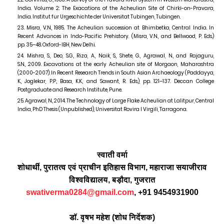
India. Volume
2:
The Exacations of the Acheulian Site of Chirki-on-Pravara,
India. Institut fur Urgeschichte der Universitat Tubingen, Tubingen.
Misra, V.N.,
1985.
The Acheulian succession at Bhimbetka, Central India. In
Recent Advances in Indo-Pacific Prehistory. (Misra, V.N., and Bellwood, P. Eds.)
pp.
35–48.
Oxford-IBH, New Delhi.
Mishra, S., Deo, S.G., Riza, A., Naik, S., Shete, G., Agrawal, N., and Rajaguru,
S.N.,
2009.
Excavations at the early Acheulian site of Morgaon, Maharashtra
(
2000-2007).
In Recent Research Trends in South Asian Archaeology (Paddayya,
K., Joglekar, P.P., Basa, K.K., and Sawant, R. Eds.), pp.
121–137.
Deccan College
Postgraduate and Research Institute, Pune.
Agrawal, N.,
2014.
The Technology of Large Flake Acheulian at Lalitpur, Central
India, PhD Thesis (Unpublished), Universitat Rovira I Virgili, Tarragona
.
स्वाती
वर्मा
शोधार्थी
,
पुरातत्व
एवं
प्राचीन
इतिहास
विभाग
,
महाराजा
सयाजीराव
विश्वविद्यालय
,
बड़ौदा
,
गुजरात
swativerma0284@gmail.com
,
+91 9454931900
डॉ
.
वृषभ
महेश
(
शोध
निर्देशक
)