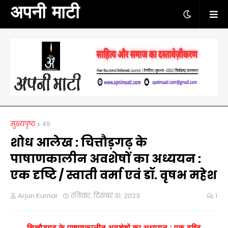
अपनी माटी
मुख्यपृष्ठ
49
शोध आलेख : चित्तौड़गढ़ के
पाषाणकालीन अवशेषों का अध्ययन :
एक दृष्टि / स्वाती वर्मा एवं डॉ. वृषभ महेश
Arjun Kumar
रविवार, दिसंबर 31, 2023
1
चित्तौड़गढ़
के
पाषाणकालीन
अवशेषों
का
अध्ययन
:
एक
दृष्टि