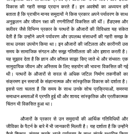
विकास
की
गहरी
समझ
प्रदान
करते
हैं।
इन
अवशेषों
का
अध्ययन
हमें
बताता
है
कि
प्राचीन
मानव
समुदायों
ने
किस
प्रकार
अपने
पर्यावरण
के
साथ
अनुकूलन
और
जीवन
रक्षा
की
रणनीतियाँ
विकसित
की
थीं।
हैंडएक्स
और
क्लीवर
जैसे
विभिन्न
प्रकार
के
पत्थरों
के
औजारों
की
विविधता
यह
संकेत
देती
है
कि
उन्होंने
अपने
पर्यावरण
और
उपलब्ध
संसाधनों
की
गहरी
समझ
के
साथ
उनका
उपयोग
किया
था।
इन
औजारों
की
जटिलता
और
कारीगरी
उस
समय
के
सामाजिक
संगठन
और
समूह
गतिशीलता
की
ओर
इशारा
करती
है।
यह
सुझाव
देता
है
कि
ज्ञान
और
कौशल
साझा
किए
जाते
थे
और
संभवतः
एक
सामुदायिक
जीवन
और
अस्तित्व
के
लिए
सहयोग
की
भावना
विकसित
की
गई
थी।
पत्थरों
के
औजारों
से
सरल
से
अधिक
जटिल
निर्माण
तकनीकों
का
संक्रमण
इन
समाजों
के
संज्ञानात्मक
और
सांस्कृतिक
विकास
को
दर्शाता
है।
इससे
पता
चलता
है
कि
समय
के
साथ
उनके
सोच
प्रक्रियाओं
,
समस्या
समाधान
क्षमताओं
में
प्रगति
हुई
थी
और
शायद
सांस्कृतिक
और
प्रतीकात्मक
चिंतन
भी
विकसित
हुआ
था।
औजारों
के
प्रकार
से
उन
समुदायों
की
आर्थिक
गतिविधियों
और
जीविका
के
पैटर्न
के
बारे
में
भी
जानकारी
मिलती
है।
यह
दर्शाता
है
कि
उन्होंने
कैसे
शिकार
,
संग्रह
करके
अपने
पर्यावरण
के
साथ
संपर्क
स्थापित
किया