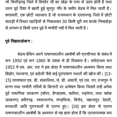
जो
चित्तौड़गढ़
जिले
में
किशोर
जी
का
खेड़ा
के
पास
से
उदय
होती
है
तथा
उत्तर
पूर्व
दिशा
में
बहती
हुई
सुरपुर
गाँव
के
समीप
बेडच
में
मिल
जाती
है।
कादमली
,
एक
छोटी
जलधारा
है
जो
राजस्थान
के
प्रतापगढ़
जिले
में
छोटी
सादड़ी
में
स्थित
पहाड़ियों
से
निकलकर
30
किमी
दूरी
तय
करके
निम्बाहेड़ा
से
लगभग
8
किमी
उत्तर
पूर्व
में
गम्भीरी
नदी
में
मिल
जाती
है।
पूर्व
सिंहावलोकन
:
बेडच
बेसिन
अपने
पाषाणकालीन
अवशेषों
की
प्राचीनता
के
संबंध
में
सन
1950
एवं
सन
1960
के
दशक
से
ही
विख्यात
है।
सर्वप्रथम
सन
1953
में
एस
.
आर
.
राव
ने
इस
क्षेत्र
में
पाषाणकालीन
अध्ययन
किया
तथा
बिछोर
,
रंथजाना
,
एवं
बदोली
जैसे
कई
पुरापाषाण
स्थलों
की
खोज
की।
[
13-
15]
तत्पश्चात
एच
.
डी
.
संकालिया
,
जे
.
डी
.
अंसारी
,
एवं
एस
.
एन
.
राजगुरु
ने
वागन
तथा
गम्भीरी
नदियों
के
किनारों
पर
अन्वेषण
किया
जिसमें
उन्हें
अनेक
पूर्व
पाषाणिक
उपकरण
(
चॉपर
,
हैण्डएक्स
,
क्लीवर
,
स्क्रेपर
,
तथा
फ्लेक
उपकरण
)
हमीरगढ़
,
स्वरूपरगंज
,
मण्डफिया
,
बिगोद
,
जहाजपुर
,
देवली
,
बनथाली
आदि
पुरास्थलों
से
प्राप्त
हुए।
[
16]
इस
क्षेत्र
से
प्राप्त
पाषाणकालीन
अवशेषों
के
अध्ययन
से
यह
ज्ञात
होता
है
कि
प्रारूपात्मक
रूप