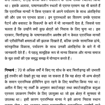
था।
इसके
अलावा
,
पाषाणकालीन
स्थलों
से
प्राप्त
प्रमाण
यह
भी
बताते
हैं
कि
प्रारंभिक
मानवों
ने
किस
प्रकार
से
अपने
पर्यावरण
के
साथ
अंतर्क्रिया
की
और
उस
पर
प्रभाव
डाला।
इन
पुरास्थलों
का
वितरण
उनके
प्रवास
पैटर्न
और
बसावट
के
विकल्पों
के
बारे
में
भी
जानकारी
देता
है
,
जिससे
पता
चलता
है
कि
उन्होंने
क्यों
कुछ
क्षेत्रों
को
निवास
के
लिए
चुना
था।
इस
प्रकार
,
चित्तौड़गढ़
के
पाषाणकालीन
अवशेष
हमें
न
केवल
प्रारंभिक
मानवों
की
प्रौद्योगिकी
क्षमताओं
की
झलक
दिखाते
हैं
,
बल्कि
उनके
सामाजिक
ढांचे
,
सांस्कृतिक
विकास
,
पर्यावरण
के
साथ
उनकी
अंतर्क्रिया
के
बारे
में
भी
जानकारी
देते
हैं।
ये
पहलू
सामूहिक
रूप
से
मानव
विकास
और
मानव
समाज
के
मूल
तत्वों
की
एक
समृद्ध
समझ
में
योगदान
करते
हैं।
निष्कर्ष
:
70
से
अधिक
वर्षों
में
किए
गए
शोध
के
बाद
चित्तौड़गढ़
की
उभरती
हुई
तस्वीर
को
देखते
हुए
यह
कहा
जा
सकता
है
कि
यह
क्षेत्र
भी
अन्य
क्षेत्रों
के
समान
प्रारम्भिक
होमिनिन
द्वारा
रहने
के
लिए
चयनित
किया
गया
था।
अतीत
में
किए
गए
तर्कों
के
अनुसार
क्वार्टजाइट
तथा
क्वार्टजाइटिक
बलुआ
प्रस्तर
उपकरण
निर्माण
के
लिए
उपयुक्त
था
जो
इस
क्षेत्र
में
सुगमता
से
उपलब्ध
था।
इसी
कारण
प्रारम्भिक
मानव
ने
इसे
अपना
निवास
स्थान