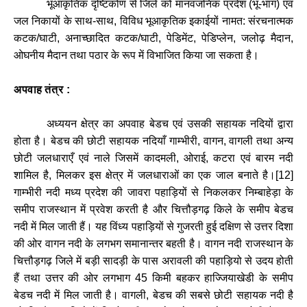
भूआकृतिक
दृष्टिकोण
से
जिले
को
मानवजनिक
प्रदेश
(
भू
-
भाग
)
एवं
जल
निकायों
के
साथ
-
साथ
,
विविध
भूआकृतिक
इकाईयों
नामत
:
संरचनात्मक
कटक
/
घाटी
,
अनाच्छादित
कटक
/
घाटी
,
पेडिमेंट
,
पेडिप्लेन
,
जलोढ़
मैदान
,
ओघनीय
मैदान
तथा
पठार
के
रूप
में
विभाजित
किया
जा
सकता
है।
अपवाह
तंत्र
:
अध्ययन
क्षेत्र
का
अपवाह
बेडच
एवं
उसकी
सहायक
नदियों
द्वारा
होता
है।
बेडच
की
छोटी
सहायक
नदियाँ
गाम्भीरी
,
वागन
,
वागली
तथा
अन्य
छोटी
जलधाराएँ
एवं
नाले
जिसमें
कादमली
,
ओराई
,
कटरा
एवं
बारम
नदी
शामिल
है
,
मिलकर
इस
क्षेत्र
में
जलधाराओं
का
एक
जाल
बनाते
है।
[
12]
गाम्भीरी
नदी
मध्य
प्रदेश
की
जावरा
पहाड़ियों
से
निकलकर
निम्बाहेड़ा
के
समीप
राजस्थान
में
प्रवेश
करती
है
और
चित्तौड़गढ़
किले
के
समीप
बेडच
नदी
में
मिल
जाती
हैं।
यह
विंध्य
पहाड़ियों
से
गुजरती
हुई
दक्षिण
से
उत्तर
दिशा
की
ओर
वागन
नदी
के
लगभग
समानान्तर
बहती
है।
वागन
नदी
राजस्थान
के
चित्तौड़गढ़
जिले
में
बड़ी
सादड़ी
के
पास
अरावली
की
पहाड़ियो
से
उदय
होती
हैं
तथा
उत्तर
की
ओर
लगभाग
45
किमी
बहकर
हाज्जियाखेडी
के
समीप
बेडच
नदी
में
मिल
जाती
है।
वागली
,
बेडच
की
सबसे
छोटी
सहायक
नदी
है