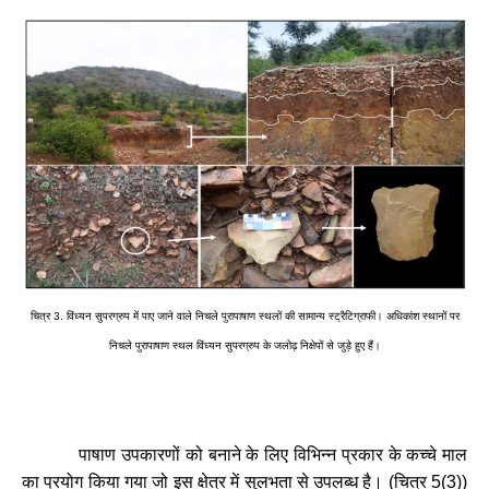
चित्र
3.
विंध्यन
सुपरग्रुप
में
पाए
जाने
वाले
निचले
पुरापाषाण
स्थलों
की
सामान्य
स्ट्रैटिग्राफी।
अधिकांश
स्थानों
पर
निचले
पुरापाषाण
स्थल
विंध्यन
सुपरग्रुप
के
जलोढ़
निक्षेपों
से
जुड़े
हुए
हैं।
पाषाण
उपकारणों
को
बनाने
के
लिए
विभिन्न
प्रकार
के
कच्चे
माल
का
प्रयोग
किया
गया
जो
इस
क्षेत्र
में
सुलभता
से
उपलब्ध
है।
(
चित्र
5(3))