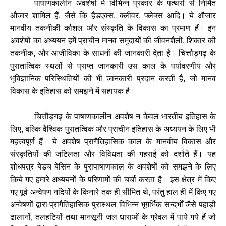
पाषाणकालीन
अवशेषों
में
विभिन्न
प्रकार
के
पत्थरों
से
निर्मित
औजार
शामिल
हैं
,
जैसे
कि
हैंडएक्स
,
क्लीवर
,
फ्लेक्स
आदि।
ये
औजार
मानवीय
तकनीकी
कौशल
और
संस्कृति
के
विकास
का
प्रमाण
हैं।
इन
अवशेषों
का
अध्ययन
हमें
प्राचीन
मानव
समुदायों
की
जीवनशैली
,
शिकार
की
तकनीक
,
और
आजीविका
के
साधनों
की
जानकारी
देता
है।
चित्तौड़गढ़
के
पुरातात्विक
स्थलों
से
प्राप्त
जानकारी
उस
काल
के
पर्यावरणीय
और
भूविज्ञानिक
परिस्थितियों
की
भी
जानकारी
प्रदान
करती
है
,
जो
मानव
विकास
के
इतिहास
को
समझने
में
सहायक
है।
चित्तौड़गढ़
के
पाषाणकालीन
अवशेष
न
केवल
भारतीय
इतिहास
के
लिए
,
बल्कि
वैश्विक
पुरातत्विक
और
प्राचीन
इतिहास
के
अध्ययन
के
लिए
भी
महत्त्वपूर्ण
हैं।
ये
अवशेष
प्रागैतिहासिक
काल
के
मानवीय
विकास
और
संस्कृतियों
की
जटिलता
और
विविधता
की
गहराई
को
दर्शाते
हैं।
यह
शोधपत्र
बेडच
बेसिन
के
पुरापाषाणकाल
के
अवशेषों
को
समझने
के
लिए
किये
गए
हमारे
अध्ययनों
के
परिणामों
की
चर्चा
करता
है।
इस
क्षेत्र
में
किए
गए
पूर्व
अन्वेषण
नदियों
के
किनारे
तक
ही
सीमित
थे
,
परंतु
हाल
ही
में
किए
गए
अन्वेषणों
द्वारा
प्रागैतिहासिक
पुरास्थल
विभिन्न
भूगर्भिक
सन्दर्भों
जैसे
पहाड़ी
ढालानों
,
तलहटियों
तथा
मानसूनी
जल
धाराओं
के
ग्रेवल
में
पाये
गये
हैं
जो