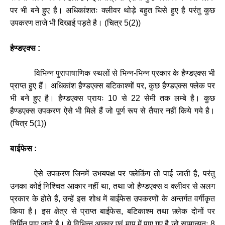
पर
भी
बने
हुए
है।
अधिकांशतः
क्लीवर
थोड़े
बहुत
घिसे
हुए
है
परंतु
कुछ
उपकरण
ताजे
भी
दिखाई
पड़ते
है।
(
चित्र
5(2))
हैण्डएक्स :
विभिन्न
पुरापाषाणिक
स्थलों
से
भिन्न
-
भिन्न
प्रकार
के
हैण्डएक्स
भी
प्राप्त
हुए
हैं।
अधिकांश
हैण्डएक्स
बटिकाश्मों
पर
,
कुछ
हैण्डएक्स
फ्लेक
पर
भी
बने
हुए
है।
हैण्डएक्स
प्रायः
10
से
22
सेमी
तक
लम्बे
है।
कुछ
हैण्डएक्स
उपकरण
ऐसे
भी
मिले
हैं
जो
पूर्ण
रूप
से
तैयार
नहीं
किये
गये
है।
(
चित्र
5(1))
बाईफेस :
ऐसे
उपकरण
जिनमें
उभयपक्ष
पर
फ्लेकिंग
तो
पाई
जाती
है
,
परंतु
उनका
कोई
निश्चित
आकार
नहीं
था
,
तथा
जो
हैण्डएक्स
व
क्लीवर
से
अलग
प्रकार
के
होते
हैं
,
उन्हें
इस
शोध
में
बाईफेस
उपकरणों
के
अन्तर्गत
वर्गीकृत
किया
है।
इस
क्षेत्र
से
प्राप्त
बाईफेस
,
बटिकाश्म
तथा
फ़्लेक
दोनों
पर
निर्मित
पाए
जाते
है।
ये
विभिन्न
आकार
एवं
माप
में
पाए
गए
है
जो
सामान्यतः
8