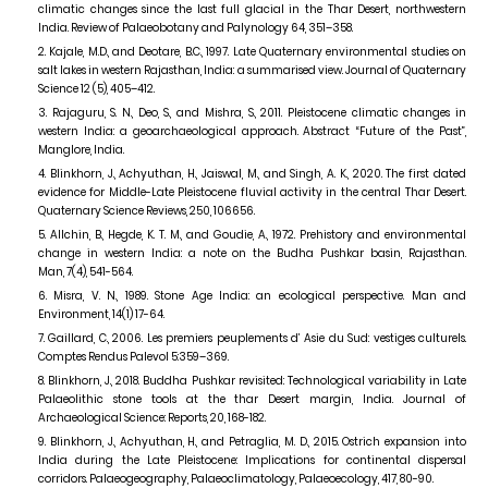
climatic changes since the last full glacial in the Thar Desert, northwestern
India. Review of Palaeobotany and Palynology
64
,
351–358.
Kajale, M.D., and Deotare, B.C.,
1997.
Late Quaternary environmental studies on
salt lakes in western Rajasthan, India: a summarised view. Journal of Quaternary
Science
12 (5)
,
405–412.
Rajaguru, S. N., Deo, S., and Mishra, S.,
2011.
Pleistocene climatic changes in
western India: a geoarchaeological approach. Abstract “Future of the Past”,
Manglore, India.
Blinkhorn, J., Achyuthan, H., Jaiswal, M., and Singh, A. K.,
2020.
The first dated
evidence for Middle-Late Pleistocene fluvial activity in the central Thar Desert.
Quaternary Science Reviews,
250
,
106656.
Allchin, B., Hegde, K. T. M., and Goudie, A.,
1972.
Prehistory and environmental
change in western India: a note on the Budha Pushkar basin, Rajasthan.
Man,
7(4)
,
541-564.
Misra, V. N.,
1989.
Stone Age India: an ecological perspective. Man and
Environment,
14(1) 17-64.
Gaillard, C.,
2006.
Les premiers peuplements d’ Asie du Sud: vestiges culturels.
Comptes Rendus Palevol
5:359–369.
Blinkhorn, J.,
2018.
Buddha Pushkar revisited: Technological variability in Late
Palaeolithic stone tools at the thar Desert margin, India. Journal of
Archaeological Science: Reports,
20
,
168-182.
Blinkhorn, J., Achyuthan, H., and Petraglia, M. D.,
2015.
Ostrich expansion into
India during the Late Pleistocene: Implications for continental dispersal
corridors. Palaeogeography, Palaeoclimatology, Palaeoecology,
417
,
80-90.