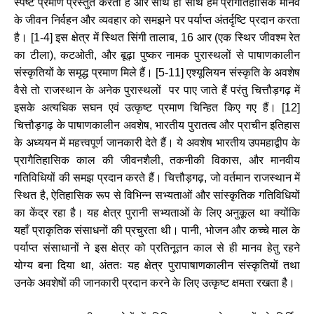
स्पष्ट
प्रमाण
प्रस्तुत
करता
है
और
साथ
ही
साथ
हमें
प्रागैतिहासिक
मानव
के
जीवन
निर्वहन
और
व्यवहार
को
समझने
पर
पर्याप्त
अंतर्दृष्टि
प्रदान
करता
है।
[
1-4]
इस
क्षेत्र
में
स्थित
सिंगी
तालाब
, 16
आर
(
एक
स्थिर
जीवश्म
रेत
का
टीला
)
,
कटओती
,
और
बूढ़ा
पुष्कर
नामक
पुरास्थलों
से
पाषाणकालीन
संस्कृतियों
के
समृद्ध
प्रमाण
मिले
हैं।
[
5-11]
एश्यूलियन
संस्कृति
के
अवशेष
वैसे
तो
राजस्थान
के
अनेक
पुरास्थलों
पर
पाए
जाते
हैं
परंतु
चित्तौड़गढ़
में
इसके
अत्यधिक
सघन
एवं
उत्कृष्ट
प्रमाण
चिन्हित
किए
गए
हैं।
[
12]
चित्तौड़गढ़
के
पाषाणकालीन
अवशेष
,
भारतीय
पुरातत्व
और
प्राचीन
इतिहास
के
अध्ययन
में
महत्त्वपूर्ण
जानकारी
देते
हैं।
ये
अवशेष
भारतीय
उपमहाद्वीप
के
प्रागैतिहासिक
काल
की
जीवनशैली
,
तकनीकी
विकास
,
और
मानवीय
गतिविधियों
की
समझ
प्रदान
करते
हैं।
चित्तौड़गढ़
,
जो
वर्तमान
राजस्थान
में
स्थित
है
,
ऐतिहासिक
रूप
से
विभिन्न
सभ्यताओं
और
सांस्कृतिक
गतिविधियों
का
केंद्र
रहा
है।
यह
क्षेत्र
पुरानी
सभ्यताओं
के
लिए
अनुकूल
था
क्योंकि
यहाँ
प्राकृतिक
संसाधनों
की
प्रचुरता
थी।
पानी
,
भोजन
और
कच्चे
माल
के
पर्याप्त
संसाधानों
ने
इस
क्षेत्र
को
प्रतिनूतन
काल
से
ही
मानव
हेतु
रहने
योग्य
बना
दिया
था
,
अंततः
यह
क्षेत्र
पुरापाषाणकालीन
संस्कृतियों
तथा
उनके
अवशेषों
की
जानकारी
प्रदान
करने
के
लिए
उत्कृष्ट
क्षमता
रखता
है।