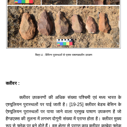
चित्र
4 :
विभिन्न
पुरास्थलों
से
प्राप्त
पाषाणकालीन
उपकण
क्लीवर :
क्लीवर
उपकरणों
की
अधिक
संख्या
पश्चिमी
एवं
मध्य
भारत
के
एश्यूलियन
पुरास्थलों
पर
पाई
जाती
है।
[
19-25]
क्लीवर
बेडच
बेसिन
के
ऐश्यूलियन
पुरास्थलों
पर
पाया
जाने
वाला
प्रमुख
पाषाण
उपकरण
है
जो
हैण्डएक्स
की
तुलना
में
लगभग
दोगुनी
संख्या
में
प्राप्त
होता
है।
क्लीवर
मुख्य
रूप
से
फ्लेक
पर
बने
होते
हैं।
इस
क्षेत्र
से
प्राप्त
कुछ
क्लीवर
कम्बेवा
फ्लेक