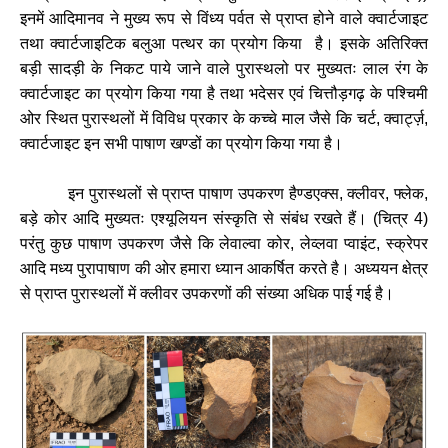
इनमें
आदिमानव
ने
मुख्य
रूप
से
विंध्य
पर्वत
से
प्राप्त
होने
वाले
क्वार्टजाइट
तथा
क्वार्टजाइटिक
बलुआ
पत्थर
का
प्रयोग
किया
है।
इसके
अतिरिक्त
बड़ी
सादड़ी
के
निकट
पाये
जाने
वाले
पुरास्थलो
पर
मुख्यतः
लाल
रंग
के
क्वार्टजाइट
का
प्रयोग
किया
गया
है
तथा
भदेसर
एवं
चित्तौड़गढ़
के
पश्चिमी
ओर
स्थित
पुरास्थलों
में
विविध
प्रकार
के
कच्चे
माल
जैसे
कि
चर्ट
,
क्वार्ट्ज़
,
क्वार्टजाइट
इन
सभी
पाषाण
खण्डों
का
प्रयोग
किया
गया
है।
इन
पुरास्थलों
से
प्राप्त
पाषाण
उपकरण
हैण्डएक्स
,
क्लीवर
,
फ्लेक
,
बड़े
कोर
आदि
मुख्यतः
एश्यूलियन
संस्कृति
से
संबंध
रखते
हैं।
(
चित्र
4)
परंतु
कुछ
पाषाण
उपकरण
जैसे
कि
लेवाल्वा
कोर
,
लेव्लवा
प्वाइंट
,
स्क्रेपर
आदि
मध्य
पुरापाषाण
की
ओर
हमारा
ध्यान
आकर्षित
करते
है।
अध्ययन
क्षेत्र
से
प्राप्त
पुरास्थलों
में
क्लीवर
उपकरणों
की
संख्या
अधिक
पाई
गई
है।