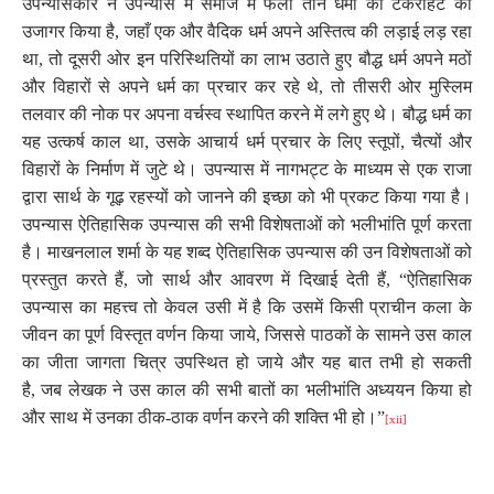
उपन्यासकार ने उपन्यास में समाज में फैली तीन धर्मों की टकराहट को
उजागर किया है
,
जहाँ एक और वैदिक धर्म अपने अस्तित्व की लड़ाई लड़ रहा
था
,
तो दूसरी ओर इन परिस्थितियों का लाभ उठाते हुए बौद्ध धर्म अपने मठों
और विहारों से अपने धर्म का प्रचार कर रहे थे
,
तो तीसरी ओर मुस्लिम
तलवार की नोक पर अपना वर्चस्व स्थापित करने में लगे हुए थे। बौद्ध धर्म का
यह उत्कर्ष काल था
,
उसके आचार्य धर्म प्रचार के लिए स्तूपों
,
चैत्यों और
विहारों के निर्माण में जुटे थे। उपन्यास में नागभट्ट के माध्यम से एक राजा
द्वारा सार्थ के गूढ़ रहस्यों को जानने की इच्छा को भी प्रकट किया गया है।
उपन्यास ऐतिहासिक उपन्यास की सभी विशेषताओं को भलीभांति पूर्ण करता
है। माखनलाल शर्मा के यह शब्द ऐतिहासिक उपन्यास की उन विशेषताओं को
प्रस्तुत करते हैं
,
जो सार्थ और आवरण में दिखाई देती हैं
,
“ऐतिहासिक
उपन्यास का महत्त्व तो केवल उसी में है कि उसमें किसी प्राचीन कला के
जीवन का पूर्ण विस्तृत वर्णन किया जाये
,
जिससे पाठकों के सामने उस काल
का जीता जागता चित्र उपस्थित हो जाये और यह बात तभी हो सकती
है
,
जब लेखक ने उस काल की सभी बातों का भलीभांति अध्ययन किया हो
और साथ में उनका ठीक-ठाक वर्णन करने की शक्ति भी हो।”
[xii]