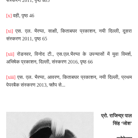
संस्करण 2011
,
पृष्ठ 405
[x]
वही
,
पृष्ठ 46
[xi]
एस. एल. भैरप्पा
,
साक्षी
,
किताबघर प्रकाशन
,
नयी दिल्ली
,
दूसरा
संस्करण 2011
,
पृष्ठ 65
[xii]
रोडनवर
,
विनोद टी.
,
एस.एल.भैरप्पा के उपन्यासों में युवा विमर्श
,
अभिषेक प्रकाशन
,
दिल्ली
,
संस्करण 2016
,
पृष्ठ 66
[xiii]
एस. एल. भैरप्पा
,
आवरण
,
किताबघर प्रकाशन
,
नयी दिल्ली
,
प्रथम
पेपरबैक संस्करण 2013
,
फ्लैप से...
प्रो. राजिन्द्र पाल
सिंह ‘जोश’