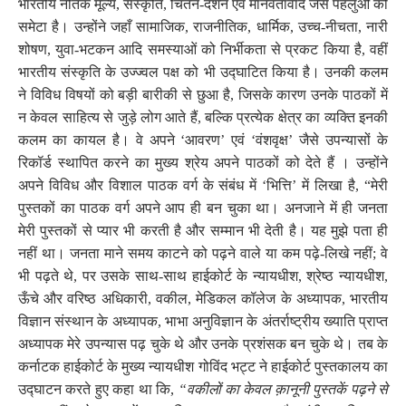
भारतीय नैतिक मूल्य
,
संस्कृति
,
चिंतन-दर्शन एवं मानवतावाद जैसे पहलुओं को
समेटा है। उन्होंने जहाँ सामाजिक
,
राजनीतिक
,
धार्मिक
,
उच्च-नीचता
,
नारी
शोषण
,
युवा-भटकन आदि समस्याओं को निर्भीकता से प्रकट किया है
,
वहीं
भारतीय संस्कृति के उज्ज्वल पक्ष को भी उद्घाटित किया है। उनकी कलम
ने विविध विषयों को बड़ी बारीकी से छुआ है
,
जिसके कारण उनके पाठकों में
न केवल साहित्य से जुड़े लोग आते हैं
,
बल्कि प्रत्येक क्षेत्र का व्यक्ति इनकी
कलम का कायल है। वे अपने ‘आवरण’ एवं ‘वंशवृक्ष’ जैसे उपन्यासों के
रिकॉर्ड स्थापित करने का मुख्य श्रेय अपने पाठकों को देते हैं । उन्होंने
अपने विविध और विशाल पाठक वर्ग के संबंध में ‘भित्ति’ में लिखा है
, “
मेरी
पुस्तकों का पाठक वर्ग अपने आप ही बन चुका था। अनजाने में ही जनता
मेरी पुस्तकों से प्यार भी करती है और सम्मान भी देती है। यह मुझे पता ही
नहीं था। जनता माने समय काटने को पढ़ने वाले या कम पढ़े-लिखे नहीं
;
वे
भी पढ़ते थे
,
पर उसके साथ-साथ हाईकोर्ट के न्यायधीश
,
श्रेष्ठ न्यायधीश
,
ऊँचे और वरिष्ठ अधिकारी
,
वकील
,
मेडिकल कॉलेज के अध्यापक
,
भारतीय
विज्ञान संस्थान के अध्यापक
,
भाभा अनुविज्ञान के अंतर्राष्ट्रीय ख्याति प्राप्त
अध्यापक मेरे उपन्यास पढ़ चुके थे और उनके प्रशंसक बन चुके थे। तब के
कर्नाटक हाईकोर्ट के मुख्य न्यायधीश गोविंद भट्ट ने हाईकोर्ट पुस्तकालय का
उद्घाटन करते हुए कहा था कि
,
“वकीलों का केवल क़ानूनी पुस्तकें पढ़ने से