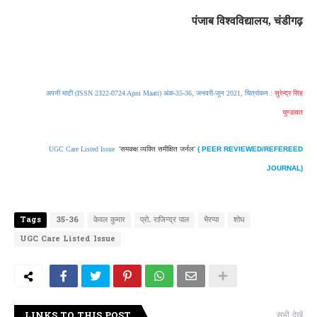
पंजाब विश्वविद्यालय
,
चंडीगढ़
अपनी माटी (ISSN 2322-0724 Apni Maati) अंक-35-36, जनवरी-जून 2021, चित्रांकन :
सुरेन्द्र सिंह
चुण्डावत
UGC Care Listed Issue
'समकक्ष व्यक्ति
समीक्षित जर्नल
'
( PEER REVIEWED/REFEREED
JOURNAL)
Tags
35-36
केवल कुमार
प्रो. राजिन्द्र पाल
भैरप्पा
शोध
UGC Care Listed Issue
LINKS TO THIS POST
सभी देखें