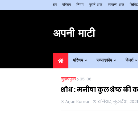
हम
परिचय
नियम
पुराने अंक
सामान्य अंक
लिखिए
अपनी माटी
परिचय
सम्पादकीय
विमर्श
मुख्यपृष्ठ
35-36
शोध : मनीषा कुलश्रेष्ठ की कह
Arjun Kumar
शनिवार, जुलाई 31, 2021