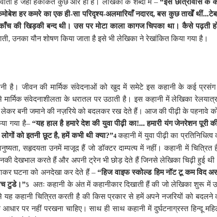
ाती हैं जहाँ हकीकत कुछ और ही है। लेखिका के शब्दों में –
“इस छात्रावास के कम
मोबेश हर कमरे का एक ही-सा परिदृश्य-अलमारियाँ नदारद
,
बस कुछ ताखेँ थीं
...
टे
ाँच की खिड़की बन्द थी। उस पर मोटा काला कागज चिपका था। कैसे पढ़ती होंग
जाती
,
उनका यौन शोषण किया जाता है इसे भी लेखिका ने रेखांकित किया गया है।
ी है। जीवन की मार्मिक संवेदनाओं को खुद में समेटे इस कहानी के कई प्रसंग
उसे मार्मिक संवेदनाशीलता के धरातल पर उठाती है। इस कहानी में लेखिका रेलयात
ो लेकर बनी जमाने की नज़रिये को बदलकर रख देते हैं। आज की पीढ़ी के पहनावे को ल
िया गया है–
“यह हाल है हमारे देश की युवा पीढ़ी का!... हमारी यंग जेनरेशन पूरी 
 लोगों को इतनी छूट है
,
हमें कभी थी क्या
?”
कहानी में युवा पीढ़ी का प्रतिनिधित्व 
4
ुष्यता
,
सहृदयता उनमें माजूद हैं जो डॉक्टर दाम्पत्य में नहीं। कहानी में चित्
 उनकी देखभाल करते हैं और अपनी ट्रेन भी छोड़ देते हैं जिनसे लेखिका चिढ़ी हुई थी। 
बताकर घटना को अनदेखा कर देते हैं –
“हिज वाइफ स्कोल्ड हिम नॉट टू कम विद अस ऐ
ीच टुडे।”
अतः कहानी के अंत में कहानीकार दिखाती हैं की जो लेखिका शुरू में उन
5
 से यह कहानी चित्रित करती है की किस प्रकार से हमें अपने नजरियों को बदलने 
े आधार पर नहीं परखना चाहिए। साथ ही साथ कहानी में दुर्घटनाग्रस्त हिन्दू म