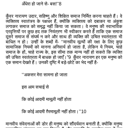
अँधेरा हो जाने से- बस!
’’
8
कुँवर नारायण उदार
,
सहिष्‍णु और शिक्षित समाज निर्मित करना चाहते हैं। वे
व्‍यक्तित्‍व स्‍वातंत्र्य के पक्षधर हैं
,
क्‍योंकि व्‍यक्तित्‍व को दबाकर या अंकुश
लगाकर समाज को समृद्ध नहीं किया जा सकता। वे मनुष्‍य की स्‍वाभाविक
प्रवृत्तियों पर कुछ हद तक नियंत्रण भी स्‍वीकार करते हैं ताकि एक समाज
दूसरे समाज से संघर्ष न करे और साथ ही व्‍यक्ति की उचित स्‍वतंत्रता भी
बाधित न हो। उन्हीं के शब्दों में-
‘‘
मानवीय मूल्‍यों की रक्षा के लिए कुछ
सामाजिक नियमों को मानना अनिवार्य हो जाता है
,
लेकिन ये नियम
,
चाहे
समाज के हों
,
चाहे राज्‍य के
,
इस सीमा तक मान्‍य नहीं हो सकते कि व्‍यक्ति
की उचित स्‍वतंत्रता में बाधक हो जाएँ।
”
9 कुँवर नारायण हर एक मनुष्‍य को
एक समान देखते हैं। उनकी दृष्टि में बड़े-छोटे का भेद नहीं है-
‘‘
अकसर मेरा सामना हो जाता
इस आम सचाई से
कि कोई आदमी मामूली नहीं होता
कि कोई आदमी ग़ैरमामूली नहीं होता।
’’
10
मानवीय संवेदनाओं की डोर ही मनुष्‍य को सौंदर्यवान बनाती है
,
क्योंकि मनुष्य