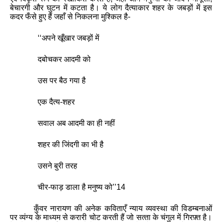
बेचारगी और घुटन में कटता है। ये लोग दैत्‍याकार शहर के जबड़ों में इस
कदर फँसे हुए हैं जहाँ से निकलना मुश्किल है-
‘‘
अपने खूँखार जबड़ों में
दबोचकर आदमी को
उस पर बैठ गया है
एक दैत्‍य-शहर
सवाल अब आदमी का ही नहीं
शहर की जिंदगी का भी है
उसने बुरी तरह
चीर-फाड़ डाला है मनुष्‍य को
’’
14
कुँवर नारायण की अनेक कविताएँ न्‍याय व्‍यवस्‍था की विडम्‍बनाओं
पर व्‍यंग्य के माध्‍यम से करारी चोट करती हैं जो सत्‍ता के चंगुल में गिरफ़्त है।