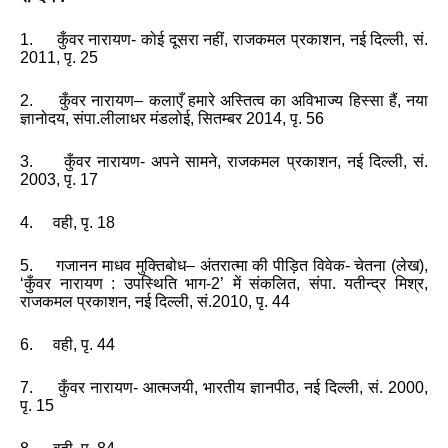
1. कुँवर नारायण- कोई दूसरा नहीं
,
राजकमल प्रकाशन
,
नई दिल्‍ली
,
सं.
2011
,
पृ. 25
2. कुँवर नारायण
–
कलाएँ हमारे अस्तित्व का अविभाज्य हिस्सा हैं
,
नया
ज्ञानोदय
,
संपा.लीलाधर मंडलोई
,
सितम्बर 2014
,
पृ. 56
3. कुँवर नारायण- अपने सामने
,
राजकमल प्रकाशन
,
नई दिल्‍ली
,
सं.
2003
,
पृ. 17
4. वही
,
पृ. 18
5. गजानन माधव मुक्तिबोध
–
अंतरात्मा की पीड़ित विवेक- चेतना (लेख)
,
‘
कुँवर नारायण : उपस्थिति भाग-2
’
में संकलित
,
संपा. यतीन्‍द्र मिश्र
,
राजकमल प्रकाशन
,
नई दिल्‍ली
,
सं.2010
,
पृ. 44
6. वही
,
पृ. 44
7. कुँवर नारायण- आत्मजयी
,
भारतीय ज्ञानपीठ
,
नई दिल्‍ली
,
सं. 2000
,
पृ. 15