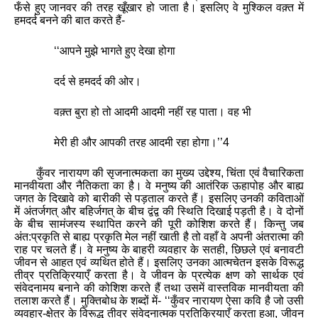
फँसे हुए जानवर की तरह खूँखार हो जाता है। इसलिए वे मुश्किल वक़्त में
हमदर्द बनने की बात करते हैं-
‘‘
आपने मुझे भागते हुए देखा होगा
दर्द से हमदर्द की ओर।
वक़्त बुरा हो तो आदमी आदमी नहीं रह पाता। वह भी
मेरी ही और आपकी तरह आदमी रहा होगा।
’’
4
कुँवर नारायण की सृजनात्मकता का मुख्य उद्देश्य
,
चिंता एवं वैचारिकता
मानवीयता और नैतिकता का है। वे मनुष्य की आतंरिक ऊहापोह और बाह्य
जगत के दिखावे को बारीकी से पड़ताल करते हैं। इसलिए उनकी कविताओं
में अंतर्जगत् और बहिर्जगत् के बीच द्वंद्व की स्थिति दिखाई पड़ती है। वे दोनों
के बीच सामंजस्‍य स्‍थापित करने की पूरी कोशिश करते हैं। किन्तु जब
अंत:प्रकृति से बाह्य प्रकृति मेल नहीं खाती है तो वहाँ वे अपनी अंतरात्‍मा की
राह पर चलते हैं। वे मनुष्य के बाहरी व्‍यवहार के सतही
,
छिछले एवं बनावटी
जीवन से आहत एवं व्‍यथित होते हैं। इसलिए उनका आत्‍मचेतन इसके विरूद्ध
तीव्र प्रतिक्रियाएँ करता है। वे जीवन के प्रत्येक क्षण को सार्थक एवं
संवेदनामय बनाने की कोशिश करते हैं तथा उसमें वास्तविक मानवीयता की
तलाश करते हैं। मुक्तिबोध के शब्‍दों में-
‘‘
कुँवर नारायण ऐसा कवि है जो उसी
व्‍यवहार-क्षेत्र के विरूद्ध तीव्र संवेदनात्‍मक प्रतिक्रियाएँ करता हुआ
,
जीवन