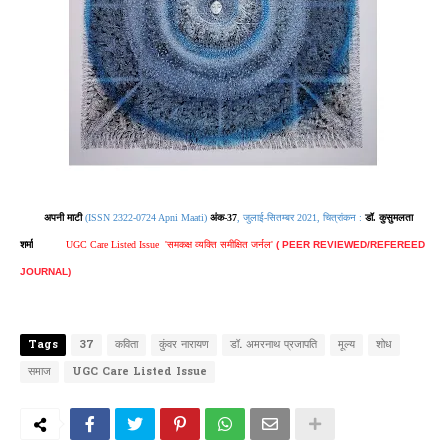
अपनी माटी
(ISSN 2322-0724 Apni Maati)
अंक-37
, जुलाई-सितम्बर 2021, चित्रांकन :
डॉ. कुसुमलता
शर्मा
UGC Care Listed Issue
'समकक्ष व्यक्ति
समीक्षित जर्नल
'
( PEER REVIEWED/REFEREED
JOURNAL)
Tags
37
कविता
कुंवर नारायण
डॉ. अमरनाथ प्रजापति
मूल्य
शोध
समाज
UGC Care Listed Issue