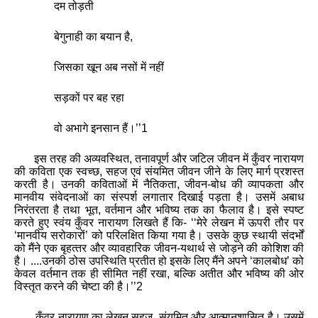
दम तोड़ती
बेगुनाही का बयान है
,
जिसका खून अब नसों में नहीं
सड़कों पर बह रहा
वो अभागे इनसान हैं।
’’
1
इस तरह की अव्यवस्थित
,
तनावपूर्ण और जटिल जीवन में कुँवर नारायण
की कविता एक स्वच्छ
,
सहज एवं संयमित जीवन जीने के लिए मार्ग प्रशस्त
करती है। उनकी कविताओं में नैतिकता
,
जीवन-बोध की व्‍यापकता और
मानवीय संवेदनाओं का संस्‍पर्श लगातार दिखाई पड़ता है। उसमें अबाध
निरंतरता है तथा भूत
,
वर्तमान और भविष्‍य तक का फैलाव है। इसे स्पष्ट
करते हुए स्वंय कुँवर नारायण लिखते हैं कि-
‘‘
मेरे लेखन में ऊपरी तौर पर
‘
मानवीय सरोकारों
’
को परिलक्षित किया गया है। उसके कुछ स्‍थायी संदर्भों
को मैंने एक बृहत्‍तर और व्‍यावहारिक जीवन-यथार्थ से जोड़ने की कोशिश की
है। ....उनकी ठोस उपस्थिति प्रतीत हो इसके लिए मैंने अपने
‘
कालबोध
’
को
केवल वर्तमान तक ही सीमित नहीं रखा
,
बल्कि अतीत और भविष्‍य की ओर
विस्तृत करने की चेष्‍टा की है।
’’
2
कुँवर नारायण का लेखन सहज
,
संयमित और आत्‍मानुशासित है। उसमें