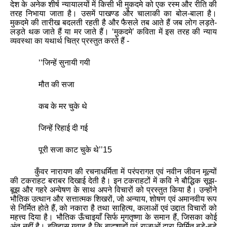
देश के अनेक शीर्ष न्‍यायालयों में किसी भी मुकदमे को एक रस्‍म और रीति की
तरह निभाया जाता है। उसमें पाखण्‍ड और चालाकी का बोल-बाला है।
मुकदमे की तारीख बदलती रहती है और फैसले तब आते हैं जब लोग लड़ते-
लड़ते थक जाते हैं या मर जाते हैं।
‘
मुकदमे
’
कविता में इस तरह की न्‍याय
व्‍यवस्‍था का यथार्थ चित्र प्रस्‍तुत करते हैं -
‘‘
जिन्‍हें सुनायी गयी
मौत की सजा
कब के मर चुके थे
जिन्‍हें रिहाई दी गई
पूरी सजा काट चुके थे
’’
15
कुँवर नारायण की रचनाधर्मिता में परंपरागत एवं नवीन जीवन मूल्‍यों
की टकराहट बराबर दिखाई देती है। इन टकराहटों में कवि ने बौद्धिक सूझ-
बूझ और गहरे अन्‍वेषण के साथ अपने विचारों को प्रस्‍तुत किया है। उन्होंने
भौतिक उत्थान और सत्तात्मक शिखरों
,
जो अन्याय
,
शोषण एवं अमानवीय रूप
से निर्मित होते हैं
,
को नकारा है तथा साहित्य
,
कलाओं एवं उद्दात विचारों को
महत्त्व दिया है। भौतिक ऊँचाइयाँ सिर्फ मृगतृष्णा के समान हैं
,
जिसका कोई
अंत नहीं है। इतिहास गवाह है कि बादशाहों एवं राजाओं द्वारा निर्मित बड़े-बड़े