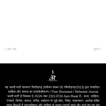
और नया
पुराने
यह 'अपनी माटी संस्थान' चित्तौड़गढ़ (पंजीयन संख्या 50 /चित्तौड़गढ़/2013) द्वारा संचालित :
साहित्य और समाज का दस्तावेज़ीकरण / Peer Reviewed / Refereed Journal
'अपनी माटी' है जिसका E-ISSN नंबर 2322-0724 Apni Maati है। कला, साहित्य,
रंगकर्म, सिनेमा, समाज, संगीत, पर्यावरण से जुड़े शोध, निबंध, साक्षात्कार, आलेख सहित
तमाम विधाओं में समाजविज्ञान और साहित्य से सम्बद्ध रचनाएँ छपने और पढ़ने हेतु एक मंच