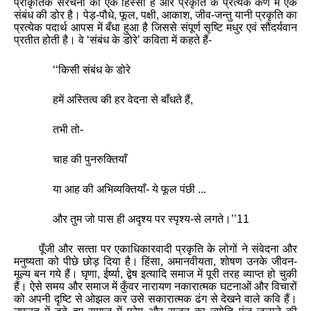
प्राकृतिक संरचना का एक हिस्सा है और प्रकृति के प्रत्‍येक कण में एक
संबंध की डोर है। पेड़-पौधे
,
फूल
,
पक्षी
,
आकाश
,
जीव-जन्‍तु यानी प्रकृति का
प्रत्‍येक पदार्थ आपस में बँधा हुआ है जिससे संपूर्ण सृष्टि मधुर एवं सौंदर्यवान
प्रतीत होती है। वे
‘
संबंध के डोरे
’
कविता में कहते हैं-
‘‘
किसी संबंध के डोरे
हमें अस्तित्‍व की हर वेदना से बाँधते हैं
,
तभी तो-
चाह की पुनरुक्तियाँ
या आह की अभिव्‍यक्तियाँ- ये फूल पंछी ...
और तुम जो पास ही अदृश्‍य पर स्‍पृश्‍य-से लगते।
’’
11
पूँजी और सत्‍ता पर एकाधिकारवादी प्रकृति के लोगों ने संवेदना और
मनुष्‍यता को पीछे छोड़ दिया है। हिंसा
,
अमानवीयता
,
शोषण उनके जीवन-
मूल्‍य बन गये हैं। घृणा
,
ईर्ष्‍या
,
द्वेष इत्यादि समाज में पूरी तरह व्याप्त हो चुकी
हैं। ऐसे समय और समाज में कुँवर नारायण नकारात्‍मक घटनाओं और विचारों
को अपनी दृष्टि से ओझल कर उसे सकारात्‍मक ढंग से देखने वाले कवि हैं।