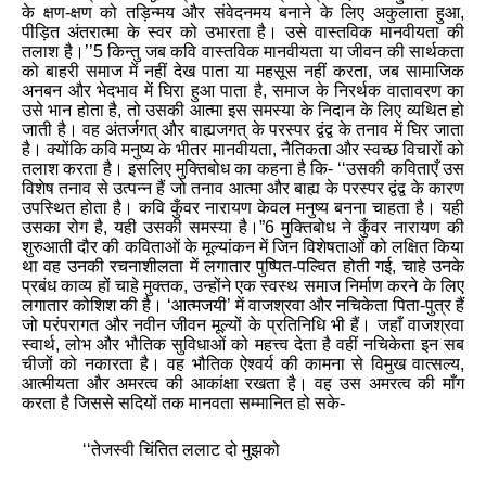
के क्षण-क्षण को तड़ि‍न्‍मय और संवेदनमय बनाने के लिए अकुलाता हुआ
,
पीड़ि‍त अंतरात्‍मा के स्‍वर को उभारता है। उसे वास्‍तविक मानवीयता की
तलाश है।
’’
5 किन्‍तु जब कवि वास्‍तविक मानवीयता या जीवन की सार्थकता
को बाहरी समाज में नहीं देख पाता या महसूस नहीं करता
,
जब सामाजिक
अनबन और भेदभाव में घिरा हुआ पाता है
,
समाज के निरर्थक वातावरण का
उसे भान होता है
,
तो उसकी आत्‍मा इस समस्‍या के निदान के लिए व्‍यथित हो
जाती है। वह अंतर्जगत् और बाह्यजगत् के परस्‍पर द्वंद्व के तनाव में घिर जाता
है। क्योंकि कवि मनुष्य के भीतर मानवीयता
,
नैतिकता और स्वच्छ विचारों को
तलाश करता है। इसलिए मुक्तिबोध का कहना है कि-
‘‘
उसकी कविताएँ उस
विशेष तनाव से उत्‍पन्‍न हैं जो तनाव आत्‍मा और बाह्य के परस्‍पर द्वंद्व के कारण
उपस्थित होता है। कवि कुँवर नारायण केवल मनुष्‍य बनना चाहता है। यही
उसका रोग है
,
यही उसकी समस्‍या है।
”
6 मुक्तिबोध ने कुँवर नारायण की
शुरुआती दौर की कविताओं के मूल्यांकन में जिन विशेषताओं को लक्षित किया
था वह उनकी रचनाशीलता में लगातार पुष्पित-पल्वित होती गई
,
चाहे उनके
प्रबंध काव्य हों चाहे मुक्तक
,
उन्होंने एक स्वस्थ समाज निर्माण करने के लिए
लगातार कोशिश की है।
‘
आत्‍मजयी
’
में वाजश्रवा और नचिकेता पिता-पुत्र हैं
जो परंपरागत और नवीन जीवन मूल्‍यों के प्रतिनिधि भी हैं। जहाँ वाजश्रवा
स्‍वार्थ
,
लोभ और भौतिक सुविधाओं को महत्त्व देता है वहीं नचिकेता इन सब
चीजों को नकारता है। वह भौतिक ऐश्‍वर्य की कामना से विमुख वात्‍सल्‍य
,
आत्‍मीयता और अमरत्‍व की आकांक्षा रखता है। वह उस अमरत्‍व की माँग
करता है जिससे सदियों तक मानवता सम्‍मानित हो सके-
‘‘
तेजस्‍वी चिंतित ललाट दो मुझको