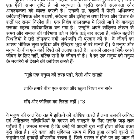
एक ऐसी सजग दृष्टि है जो मनुष्‍यता के प्रति अपनी संलग्‍नता और
आवश्यकता को व्‍यक्‍त करती है। उनकी छ: दशकों में फैली अधिकतर
कविताएँ मिथक और यथार्थ
,
संवेदना और इतिहास तथा शिल्‍प और विचार के
शर्तों पर समय निरपेक्ष हैं। एक विशेष कालखण्‍ड में लिखे जाने के बावजूद
उसका महत्त्व सार्वकालिक बन गया है। उन्‍होंने अपने सक्रिय लेखन से
समय और समाज की परिभाषा को न सिर्फ कई बार बदला है
,
बल्कि बहुतेरी
स्थितियों में उसे तोड़कर नयी अर्थध्‍वनि भी प्रदान की है। वे जीवन का
आशय भौतिक सुख-सुविधा और ऐन्द्रिय भूख से परे मानते हैं। वे मनुष्‍य और
मनुष्‍य के बीच एक गहरे रिश्‍ते की तलाश करते हैं। उनकी आस्‍था सिर्फ अपने
जीवन के लिए नहीं
,
बल्कि सभी के जीवन से है। वे हर एक मनुष्‍य को मनुष्‍य
के नजरिये से देखने की कोशिश करते हैं-
‘‘
मुझे एक मनुष्‍य की तरह पढ़ो
,
देखो और समझो
ताकि हमारे बीच एक सहज और खुला रिश्‍ता बन सके
माँद और जोखिम का रिश्‍ता नहीं।
’’
3
वे मनुष्य की आतंरिक तह में झाँकने की कोशिश करते हैं तथा उसकी अनिष्ट
एवं अहितकर गतिविधियों के कारण को समझने के लिए उसके जड़ तक
पहुँचते हैं। उनका मानना है कि कोई भी आदमी बुरा नहीं होता बल्कि वक़्त
बुरा होता है। बुरे वक़्त और मुश्किल समय में घिरा हुआ आदमी दूसरों से
सहयोग एवं हमदर्दी कीउम्मीद रखता है
,
जिसे प्राप्‍त न होने पर वह जाल में