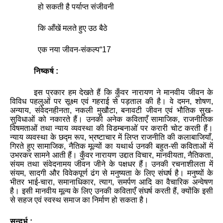
हो सकती है पर्याप्‍त संजीवनी
कि आँखें मलते हुए उठ बैठे
एक नया जीवन-संकल्‍प
“
17
निष्कर्ष :
इस प्रकार हम देखते हैं कि कुँवर नारायण ने मानवीय जीवन के
विविध पहलुओं पर सूक्ष्म एवं गहराई से पड़ताल की है। वे दमन
,
शोषण
,
अन्याय
,
संवेदनहीनता
,
नकली मुखौटा
,
बनावटी जीवन एवं भौतिक सुख-
सुविधाओं को नकारते हैं। उनकी अनेक कविताएँ सामाजिक
,
राजनीतिक
वि‍षमताओं तथा न्‍याय व्‍यवस्‍था की विडम्‍बनाओं पर करारी चोट करती हैं।
न्‍याय व्‍यवस्‍था के छद्म रूप
,
भ्रष्‍टाचार में लिप्‍त राजनीति की कलाबाजियाँ
,
गिरते हुए सामाजिक
,
नैतिक मूल्‍यों का यथार्थ उनकी बहुत-सी कविताओं में
उभरकर सामने आती हैं। कुँवर नारायण उद्दात विचार
,
मानवीयता
,
नैतिकता
,
संयम तथा संवेदनामय जीवन जीने के पक्षधर हैं। उनकी रचनाशीलता में
संयम
,
सादगी और विवेकपूर्ण ढंग से मनुष्‍यता के लिए संघर्ष है। मनुष्‍यों के
भीतर भाई-चारा
,
समानाधिकार
,
त्‍याग
,
समर्पण आदि का वैचारिक अन्‍वेषण
है। इसी मानवीय मूल्य के लिए उनकी कविताएँ संघर्ष करती हैं
,
क्योंकि इसी
से सहज एवं स्वस्थ समाज का निर्माण हो सकता है।
सन्दर्भ :