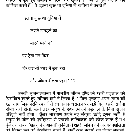
नफरत में डूबे हुए समाज में प्रेम और सृजन का ज्‍योति पुंज जलाने की
कोशिश करते हैं। वे
‘
इतना कुछ था दुनिया में
’
कविता में कहते हैं-
‘‘
इतना कुछ था दुनिया में
लड़ने झगड़ने को
मारने मरने को
पर ऐसा मन मिला
कि जरा-से प्‍यार में डूबा रहा
और जीवन बीतता रहा।
’’
12
उनकी सृजनात्‍मकता में मानवीय जीवन-दृष्टि की गहरी पड़ताल को
रेखांकित करते हुए रवीन्‍द्र वर्मा ने लिखा है-
‘‘
जिस प्रकार अपने समय की
मूल सामाजिक प्रक्रियाओं से रचनात्‍मक धरातल पर जूझे बिना गहरी सर्जना
संभव नहीं होती
,
उसी तरह मनुष्‍य के अध्‍यात्‍म की पड़ताल के बिना सृजन
परिपूर्ण नहीं होता। कुँवर नारायण अपने नए संग्रह
‘
कोई दूसरा नहीं
’
में
मनुष्‍य के जीने की प्रक्रिया से उसकी तात्त्विकता की खोज करते हैं
’’
13
कुँवर नारायण
‘
शहर और आदमी
’
कविता में शहरी जीवन की असंवेदनशीलता
एवं विकृत रूप को रेखांकित करते हैं
,
जहाँ आम मनुष्‍यों का जीवन मायूसी
,