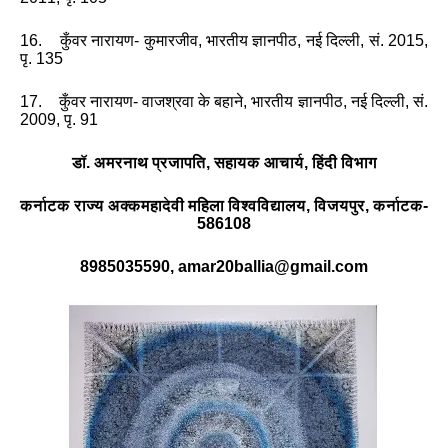
16. कुँवर नारायण- कुमारजीव
,
भारतीय ज्ञानपीठ
,
नई दिल्‍ली
,
सं. 2015
,
पृ. 135
17. कुँवर नारायण- वाजश्रवा के बहाने
,
भारतीय ज्ञानपीठ
,
नई दिल्‍ली
,
सं.
2009
,
पृ. 91
डॉ. अमरनाथ प्रजापति
,
सहायक आचार्य
,
हिंदी विभाग
कर्नाटक राज्य अक्कमहादेवी महिला विश्वविद्यालय
,
विजयपुर
,
कर्नाटक-
586108
8985035590
, amar
20
ballia@gmail.com