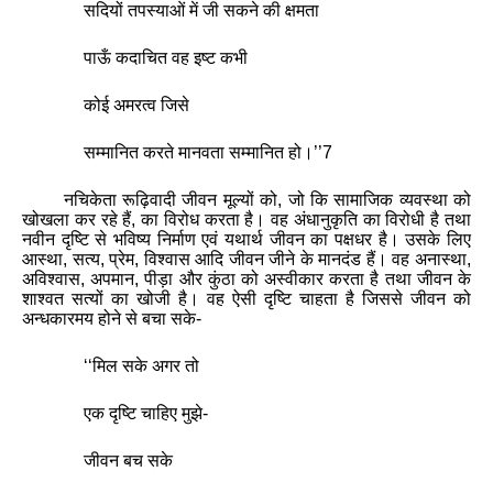
सदियों तपस्‍याओं में जी सकने की क्षमता
पाऊँ कदाचित वह इष्‍ट कभी
कोई अमरत्‍व जिसे
सम्‍मानित करते मानवता सम्‍मानित हो।
’’
7
नचिकेता रूढ़ि‍वादी जीवन मूल्‍यों को
,
जो कि सामाजिक व्‍यवस्‍था को
खोखला कर रहे हैं
,
का विरोध करता है। वह अंधानुकृति का विरोधी है तथा
नवीन दृष्टि से भविष्‍य निर्माण एवं यथार्थ जीवन का पक्षधर है। उसके लिए
आस्‍था
,
सत्‍य
,
प्रेम
,
विश्‍वास आदि जीवन जीने के मानदंड हैं। वह अनास्‍था
,
अविश्‍वास
,
अपमान
,
पीड़ा और कुंठा को अस्‍वीकार करता है तथा जीवन के
शाश्‍वत सत्‍यों का खोजी है। वह ऐसी दृष्टि चाहता है जिससे जीवन को
अन्धकारमय होने से बचा सके-
‘‘
मिल सके अगर तो
एक दृष्टि चाहिए मुझे-
जीवन बच सके