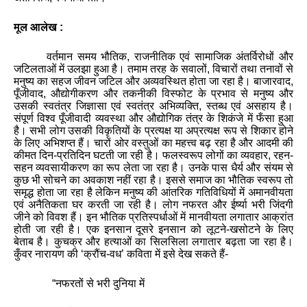
मूल आलेख :
वर्तमान समय भौतिक
,
राजनीतिक एवं सामाजिक अंतर्विरोधों और
जटिलताओं में उलझा हुआ है। तमाम तरह के सवालों
,
विचारों तथा तनावों से
मनुष्‍य का सहज जीवन जटिल और अव्यवस्थित होता जा रहा है। बाजारवाद
,
पूँजीवाद
,
औद्योगीकरण और तकनीकी विस्‍फोट के प्रभाव से मनुष्‍य और
उसकी स्‍वतंत्र जिज्ञासा एवं स्वतंत्र अभिव्‍यक्ति
,
स्‍तब्‍ध एवं असहाय है।
संपूर्ण विश्‍व पूँजीवादी व्‍यवस्‍था और औद्योगिक तंत्र के शिकंजे में फँसा हुआ
है। सभी लोग उसकी विकृतियों के प्रत्‍यक्ष या अप्रत्‍यक्ष रूप से शिकार होने
के लिए अभिशप्‍त हैं। चारों ओर वस्‍तुओं का महत्त्व बढ़ रहा है और आदमी की
कीमत दिन-प्रतिदिन घटती जा रही है। फलस्‍वरूप लोगों का व्‍यवहार
,
रहन-
सहन व्‍यवसायीकरण का रूप लेता जा रहा है। उनके पास धैर्य और संयम से
कुछ भी सोचने का अवकाश नहीं रहा है। इससे समाज का भौतिक स्‍वरूप तो
समृद्ध होता जा रहा है लेकिन मनुष्‍य की आंतरिक गतिविधियों में अमानवीयता
एवं अनैतिकता घर करती जा रही है। लोग नफरत और ईर्ष्या भरी जिंदगी
जीने को विवश हैं। इन भौतिक प्रतिस्‍पर्धाओं में मानवीयता लगातार आक्रांत
होती जा रही है। एक इनसान दूसरे इनसान को लूटने-खसोटने के लिए
बेताब है। कुचक्र और हत्याओं का सिलसिला लगातार बढ़ता जा रहा है।
कुँवर नारायण की
‘
क्रौंच-वध
’
कविता में इसे देख सकते हैं-
“
नफरतों से भरी दुनिया में