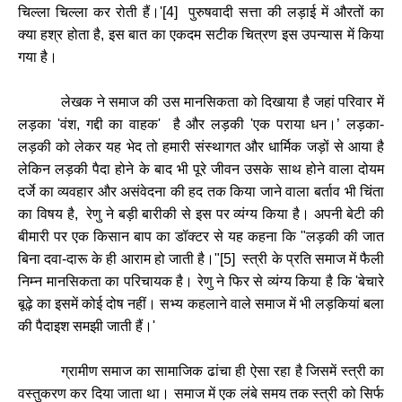
चिल्ला
चिल्ला
कर
रोती
हैं।
'[4]
पुरुषवादी
सत्ता
की
लड़ाई
में
औरतों
का
क्या
हश्र
होता
है
,
इस
बात
का
एकदम
सटीक
चित्रण
इस
उपन्यास
में
किया
गया
है।
लेखक
ने
समाज
की
उस
मानसिकता
को
दिखाया
है
जहां
परिवार
में
लड़का
'
वंश
,
गद्दी
का
वाहक
'
है
और
लड़की
'
एक
पराया
धन।
’
लड़का
-
लड़की
को
लेकर
यह
भेद
तो
हमारी
संस्थागत
और
धार्मिक
जड़ों
से
आया
है
लेकिन
लड़की
पैदा
होने
के
बाद
भी
पूरे
जीवन
उसके
साथ
होने
वाला
दोयम
दर्जे
का
व्यवहार
और
असंवेदना
की
हद
तक
किया
जाने
वाला
बर्ताव
भी
चिंता
का
विषय
है
,
रेणु
ने
बड़ी
बारीकी
से
इस
पर
व्यंग्य
किया
है।
अपनी
बेटी
की
बीमारी
पर
एक
किसान
बाप
का
डॉक्टर
से
यह
कहना
कि
"
लड़की
की
जात
बिना
दवा
-
दारू
के
ही
आराम
हो
जाती
है।
"[
5]
स्त्री
के
प्रति
समाज
में
फैली
निम्न
मानसिकता
का
परिचायक
है।
रेणु
ने
फिर
से
व्यंग्य
किया
है
कि
'
बेचारे
बूढ़े
का
इसमें
कोई
दोष
नहीं।
सभ्य
कहलाने
वाले
समाज
में
भी
लड़कियां
बला
की
पैदाइश
समझी
जाती
हैं।
'
ग्रामीण
समाज
का
सामाजिक
ढांचा
ही
ऐसा
रहा
है
जिसमें
स्त्री
का
वस्तुकरण
कर
दिया
जाता
था।
समाज
में
एक
लंबे
समय
तक
स्त्री
को
सिर्फ