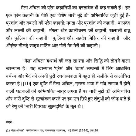
मैला
आँचल
को
प्रेम
कहानियों
का
दस्तावेज
भी
कह
सकते
हैं।
हर
एक
प्रेम
कहानी
के
पीछे
एक
विशेष
नारी
मुद्दे
की
अभिव्यक्ति
जुड़ी
हुई
है
-
प्रशांत
और
कमली
की
प्रेम
कहानी
;
ममता
और
प्रशांत
की
कहानी
;
बालदेव
और
लछमी
की
कहानी
;
मंगला
और
कालीचरण
की
कहानी
;
खलासी
बाबू
और
फुलिया
की
कहानी
;
फुलिया
और
सहदेव
मिसिर
की
कहानी
और
अँग्रेज
नीलहे
साहब
मार्टिन
और
गोरी
मेम
मेरी
की
कहानी।
‘
मैला
आँचल
’
यथार्थ
की
जड़
साधना
और
सिद्धि
को
तोड़ने
वाला
उपन्यास
है।
यह
उपन्यास
‘
प्रेम
’
और
‘
काम
’
सम्बन्धों
में
लिंग
आधारित
वर्चस्व
और
भेद
को
अपनी
पूरी
रचनात्मकता
में
बहुत
ही
सलीके
से
आलोचित
करता
है।
[
10]
एक
दृष्टि
में
मैला
आँचल
,
ग्राम्य
भाषा
में
गांव
-
समाज
में
होने
वाली
घटनाओं
की
अभिव्यक्ति
मात्र
लगता
है
पर
नारी
मुद्दों
की
अभिव्यक्ति
और
नारी
दृष्टि
से
मूल्यांकन
करने
पर
हम
उन
छिपे
हुए
तंतुओं
को
जोड़
पाते
हैं
जो
रेणु
की
‘
नारी
विषयक
सूक्ष्मदृष्टि
’
के
मूल
थे।
संदर्भ
:
(1)
‘
मैला
आँचल
’
,
फणीश्वरनाथ
रेणु
,
राजकमल
प्रकाशन
,
नई
दिल्ली
(
1984),
पृष्ठ
26