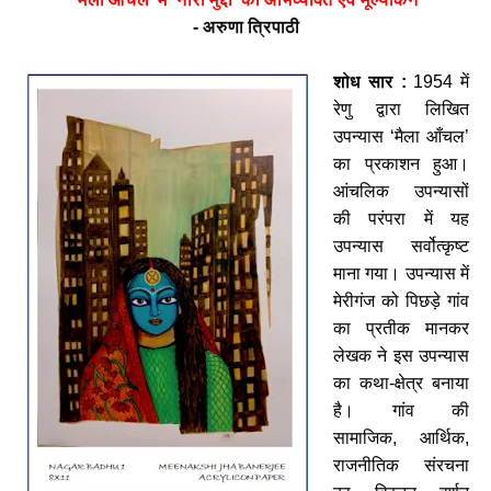
-
अरुणा
त्रिपाठी
शोध
सार
:
1954
में
रेणु
द्वारा
लिखित
उपन्यास
‘
मैला
आँचल
’
का
प्रकाशन
हुआ।
आंचलिक
उपन्यासों
की
परंपरा
में
यह
उपन्यास
सर्वोत्कृष्ट
माना
गया।
उपन्यास
में
मेरीगंज
को
पिछड़े
गांव
का
प्रतीक
मानकर
लेखक
ने
इस
उपन्यास
का
कथा
-
क्षेत्र
बनाया
है।
गांव
की
सामाजिक
,
आर्थिक
,
राजनीतिक
संरचना