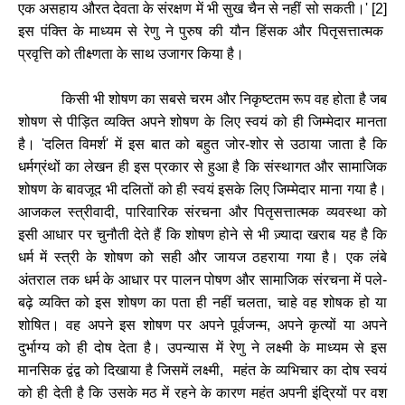
एक
असहाय
औरत
देवता
के
संरक्षण
में
भी
सुख
चैन
से
नहीं
सो
सकती।
' [2]
इस
पंक्ति
के
माध्यम
से
रेणु
ने
पुरुष
की
यौन
हिंसक
और
पितृसत्तात्मक
प्रवृत्ति
को
तीक्ष्णता
के
साथ
उजागर
किया
है।
किसी
भी
शोषण
का
सबसे
चरम
और
निकृष्टतम
रूप
वह
होता
है
जब
शोषण
से
पीड़ित
व्यक्ति
अपने
शोषण
के
लिए
स्वयं
को
ही
जिम्मेदार
मानता
है।
'
दलित
विमर्श
'
में
इस
बात
को
बहुत
जोर
-
शोर
से
उठाया
जाता
है
कि
धर्मग्रंथों
का
लेखन
ही
इस
प्रकार
से
हुआ
है
कि
संस्थागत
और
सामाजिक
शोषण
के
बावजूद
भी
दलितों
को
ही
स्वयं
इसके
लिए
जिम्मेदार
माना
गया
है।
आजकल
स्त्रीवादी
,
पारिवारिक
संरचना
और
पितृसत्तात्मक
व्यवस्था
को
इसी
आधार
पर
चुनौती
देते
हैं
कि
शोषण
होने
से
भी
ज़्यादा
खराब
यह
है
कि
धर्म
में
स्त्री
के
शोषण
को
सही
और
जायज
ठहराया
गया
है।
एक
लंबे
अंतराल
तक
धर्म
के
आधार
पर
पालन
पोषण
और
सामाजिक
संरचना
में
पले
-
बढ़े
व्यक्ति
को
इस
शोषण
का
पता
ही
नहीं
चलता
,
चाहे
वह
शोषक
हो
या
शोषित।
वह
अपने
इस
शोषण
पर
अपने
पूर्वजन्म
,
अपने
कृत्यों
या
अपने
दुर्भाग्य
को
ही
दोष
देता
है।
उपन्यास
में
रेणु
ने
लक्ष्मी
के
माध्यम
से
इस
मानसिक
द्वंद्व
को
दिखाया
है
जिसमें
लक्ष्मी
,
महंत
के
व्यभिचार
का
दोष
स्वयं
को
ही
देती
है
कि
उसके
मठ
में
रहने
के
कारण
महंत
अपनी
इंद्रियों
पर
वश