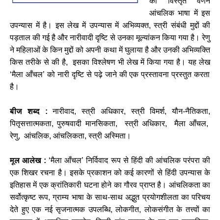
का
विस्तृत
वर्णन
आंचलिक
भाषा
में
इस
उपन्यास
में
है।
इस
लेख
में
उपन्यास
में
अभिव्यक्त
,
स्त्री
संबंधी
मुद्दों
की
पड़ताल
की
गई
है
और
नारीवादी
दृष्टि
से
उनका
मूल्यांकन
किया
गया
है।
रेणु
ने
महिलाओं
के
किन
मुद्दों
को
अपनी
कथा
में
घुलाया
है
और
उनकी
अभिव्यक्ति
किस
तरीके
से
की
है
,
इसका
विश्लेषण
भी
लेख
में
किया
गया
है।
यह
लेख
‘
मैला
आँचल
’
को
नारी
दृष्टि
से
पढ़े
जाने
की
एक
प्रस्तावना
प्रस्तुत
करता
है।
बीज
शब्द
:
नारीवाद
,
स्त्री
अधिकार
,
स्त्री
विमर्श
,
यौन
-
नैतिकता
,
पितृसत्तात्मकता
,
पुरुषवादी
मानसिकता
,
स्त्री
अधिकार
,
मैला
आँचल
,
रेणु
,
आंचलिक
,
आंचलिकता
,
स्त्री
अस्मिता।
मूल
आलेख
:
‘
मैला
आँचल
’
निर्विवाद
रूप
से
हिंदी
की
आंचलिक
परंपरा
की
एक
शिखर
रचना
है।
इसके
प्रकाशन
को
कई
कारणों
से
हिंदी
उपन्यास
के
इतिहास
में
एक
क्रांतिकारी
घटना
होने
का
गौरव
प्राप्त
है।
आंचलिकता
का
सर्वोत्कृष्ट
रूप
,
ग्राम्य
भाषा
के
साथ
-
साथ
अद्भुत
प्रयोगशीलता
का
परिचय
देते
हुए
एक
नई
सृजनात्मक
उपलब्धि
,
लोकगीत
,
लोकसंगीत
के
तत्त्वों
का