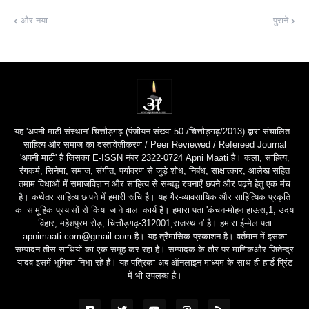
और नया
पुराने
यह 'अपनी माटी संस्थान' चित्तौड़गढ़ (पंजीयन संख्या 50 /चित्तौड़गढ़/2013) द्वारा संचालित :
साहित्य और समाज का दस्तावेज़ीकरण / Peer Reviewed / Refereed Journal
'अपनी माटी' है जिसका E-ISSN नंबर 2322-0724 Apni Maati है। कला, साहित्य,
रंगकर्म, सिनेमा, समाज, संगीत, पर्यावरण से जुड़े शोध, निबंध, साक्षात्कार, आलेख सहित
तमाम विधाओं में समाजविज्ञान और साहित्य से सम्बद्ध रचनाएँ छपने और पढ़ने हेतु एक मंच
है। कथेतर साहित्य छापने में हमारी रूचि है। यह गैर-व्यावसायिक और साहित्यिक प्रकृति
का सामूहिक प्रयासों से किया जाने वाला कार्य है। हमारा पता 'कंचन-मोहन हाऊस,1, उदय
विहार, महेशपुरम रोड़, चित्तौड़गढ़-312001,राजस्थान' है। हमारा ई-मेल पता
apnimaati.com@gmail.com है। यह त्रैमासिक प्रकाशन है। वर्तमान में इसका
सम्पादन तीस साथियों का एक समूह कर रहा है। सम्पादक के तौर पर माणिकऔर जितेन्द्र
यादव इसमें भूमिका निभा रहे हैं। यह पत्रिका अब ऑनलाइन माध्यम के साथ ही हार्ड प्रिंट
में भी उपलब्ध है।