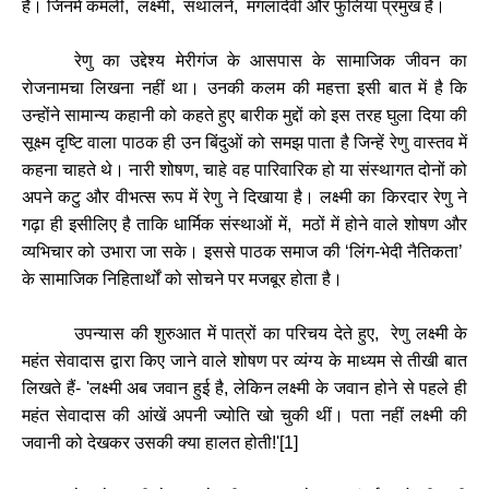
है।
जिनमें
कमली
,
लक्ष्मी
,
संथालनें
,
मंगलादेवी
और
फुलिया
प्रमुख
हैं।
रेणु
का
उद्देश्य
मेरीगंज
के
आसपास
के
सामाजिक
जीवन
का
रोजनामचा
लिखना
नहीं
था।
उनकी
कलम
की
महत्ता
इसी
बात
में
है
कि
उन्होंने
सामान्य
कहानी
को
कहते
हुए
बारीक
मुद्दों
को
इस
तरह
घुला
दिया
की
सूक्ष्म
दृष्टि
वाला
पाठक
ही
उन
बिंदुओं
को
समझ
पाता
है
जिन्हें
रेणु
वास्तव
में
कहना
चाहते
थे।
नारी
शोषण
,
चाहे
वह
पारिवारिक
हो
या
संस्थागत
दोनों
को
अपने
कटु
और
वीभत्स
रूप
में
रेणु
ने
दिखाया
है।
लक्ष्मी
का
किरदार
रेणु
ने
गढ़ा
ही
इसीलिए
है
ताकि
धार्मिक
संस्थाओं
में
,
मठों
में
होने
वाले
शोषण
और
व्यभिचार
को
उभारा
जा
सके।
इससे
पाठक
समाज
की
‘
लिंग
-
भेदी
नैतिकता
’
के
सामाजिक
निहितार्थों
को
सोचने
पर
मजबूर
होता
है।
उपन्यास
की
शुरुआत
में
पात्रों
का
परिचय
देते
हुए
,
रेणु
लक्ष्मी
के
महंत
सेवादास
द्वारा
किए
जाने
वाले
शोषण
पर
व्यंग्य
के
माध्यम
से
तीखी
बात
लिखते
हैं
-
'
लक्ष्मी
अब
जवान
हुई
है
,
लेकिन
लक्ष्मी
के
जवान
होने
से
पहले
ही
महंत
सेवादास
की
आंखें
अपनी
ज्योति
खो
चुकी
थीं।
पता
नहीं
लक्ष्मी
की
जवानी
को
देखकर
उसकी
क्या
हालत
होती
!
'[1]