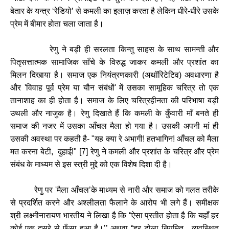
बेतार
के
यन्त्र
‘
रेडियो
’
से
कमली
का
इलाज़
करता
है
लेकिन
धीरे
-
धीरे
उसके
प्रेम
में
बीमार
होता
चला
जाता
है।
रेणु
ने
बड़ी
ही
सरलता
किन्तु
साहस
के
साथ
सामन्ती
और
पितृसत्तात्मक
सामाजिक
साँचे
के
विरुद्ध
जाकर
कमली
और
प्रशांत
का
मिलन
दिखाया
है।
समाज
एक
नियंत्रणकारी
(
अथॉरिटेटिव
)
अवधारणा
है
और
'
विवाह
पूर्व
प्रेम
या
यौन
संबंधों
'
में
उसका
सामूहिक
चरित्र
तो
एक
तानाशाह
का
ही
होता
है।
समाज
के
लिए
चरित्रहीनता
की
परिभाषा
बड़ी
उथली
और
नाजुक
है।
रेणु
दिखाते
हैं
कि
कमली
के
कुँवारी
माँ
बनते
ही
समाज
की
नजर
में
उसका
आँचल
मैला
हो
गया
है।
उसकी
अपनी
मां
ही
उसकी
अवस्था
पर
कहती
है
- "
यह
क्या
रे
अभागी
!
हतभागिन
!
आँचल
को
मैला
मत
करना
बेटी
,
दुहाई
!" [
7]
रेणु
ने
कमली
और
प्रशांत
के
चरित्र
और
प्रेम
संबंध
के
माध्यम
से
इस
स्त्री
मुद्दे
को
एक
विशेष
दिशा
दी
है।
रेणु
पर
'
मैला
आँचल
’
के
माध्यम
से
नारी
और
समाज
को
गलत
तरीके
से
प्रदर्शित
करने
और
अश्लीलता
फैलाने
के
आरोप
भी
लगे
हैं।
समीक्षक
श्री
लक्ष्मीनारायण
भारतीय
ने
लिखा
है
कि
“
ऐसा
प्रतीत
होता
है
कि
यहाँ
हर
कोई
एक
दूसरे
से
फँसा
हुआ
है।
’’
अथवा
“
हर
टोला
नियमित
,
व्यवस्थित