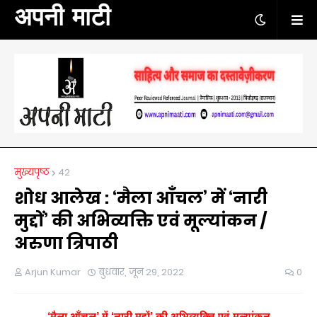
अपनी माटी
मुख्यपृष्ठ
42
शोध आलेख : ‘मैला आँचल’ में ‘नारी
मुद्दों’ की अभिव्यक्ति एवं मूल्यांकन /
अरुणा त्रिपाठी
Arjun Kumar
बुधवार, जून 29, 2022
0
‘
मैला
आँचल
’
में
‘
नारी
मुद्दों
’
की
अभिव्यक्ति
एवं
मूल्यांकन