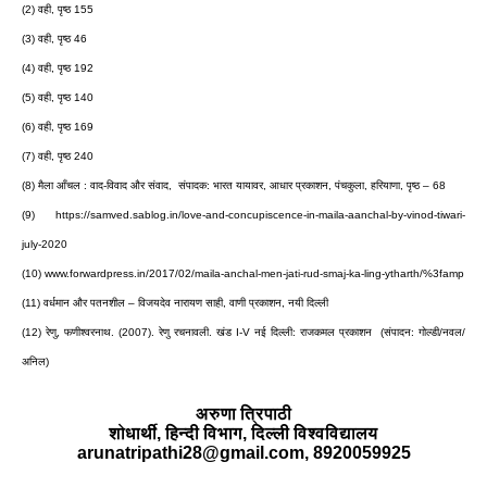
(2)
वही
,
पृष्ठ
155
(3)
वही
,
पृष्ठ
46
(4)
वही
,
पृष्ठ
192
(5)
वही
,
पृष्ठ
140
(6)
वही
,
पृष्ठ
169
(7)
वही
,
पृष्ठ
240
(8)
मैला
आँचल
:
वाद
-
विवाद
और
संवाद
,
संपादक
:
भारत
यायावर
,
आधार
प्रकाशन
,
पंचकुला
,
हरियाणा
,
पृष्ठ
–
68
(9)
https://samved.sablog.in/love-and-concupiscence-in-maila-aanchal-by-vinod-tiwari-
july-2020
(10)
www.forwardpress.in/2017/02/maila-anchal-men-jati-rud-smaj-ka-ling-ytharth/%3famp
(11)
वर्धमान
और
पतनशील
–
विजयदेव
नारायण
साही
,
वाणी
प्रकाशन
,
नयी
दिल्ली
(12)
रेणु
,
फणीश्वरनाथ
. (
2007).
रेणु
रचनावली
.
खंड
I-V
नई
दिल्ली
:
राजकमल
प्रकाशन
(
संपादन
:
गोल्डी
/
नवल
/
अनिल
)
अरुणा त्रिपाठी
शोधार्थी
,
हिन्दी विभाग
,
दिल्ली विश्वविद्यालय
arunatripathi28@gmail.com, 8920059925