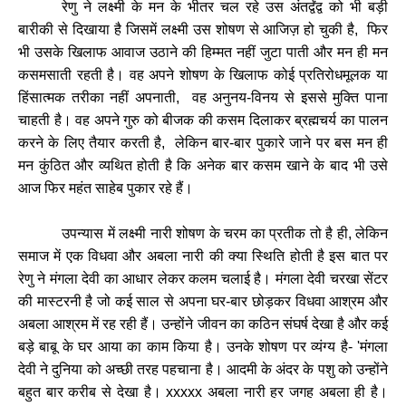
रेणु
ने
लक्ष्मी
के
मन
के
भीतर
चल
रहे
उस
अंतर्द्वंद्व
को
भी
बड़ी
बारीकी
से
दिखाया
है
जिसमें
लक्ष्मी
उस
शोषण
से
आजिज़
हो
चुकी
है
,
फिर
भी
उसके
खिलाफ
आवाज
उठाने
की
हिम्मत
नहीं
जुटा
पाती
और
मन
ही
मन
कसमसाती
रहती
है।
वह
अपने
शोषण
के
खिलाफ
कोई
प्रतिरोधमूलक
या
हिंसात्मक
तरीका
नहीं
अपनाती
,
वह
अनुनय
-
विनय
से
इससे
मुक्ति
पाना
चाहती
है।
वह
अपने
गुरु
को
बीजक
की
कसम
दिलाकर
ब्रह्मचर्य
का
पालन
करने
के
लिए
तैयार
करती
है
,
लेकिन
बार
-
बार
पुकारे
जाने
पर
बस
मन
ही
मन
कुंठित
और
व्यथित
होती
है
कि
अनेक
बार
कसम
खाने
के
बाद
भी
उसे
आज
फिर
महंत
साहेब
पुकार
रहे
हैं।
उपन्यास
में
लक्ष्मी
नारी
शोषण
के
चरम
का
प्रतीक
तो
है
ही
,
लेकिन
समाज
में
एक
विधवा
और
अबला
नारी
की
क्या
स्थिति
होती
है
इस
बात
पर
रेणु
ने
मंगला
देवी
का
आधार
लेकर
कलम
चलाई
है।
मंगला
देवी
चरखा
सेंटर
की
मास्टरनी
है
जो
कई
साल
से
अपना
घर
-
बार
छोड़कर
विधवा
आश्रम
और
अबला
आश्रम
में
रह
रही
हैं।
उन्होंने
जीवन
का
कठिन
संघर्ष
देखा
है
और
कई
बड़े
बाबू
के
घर
आया
का
काम
किया
है।
उनके
शोषण
पर
व्यंग्य
है
-
'
मंगला
देवी
ने
दुनिया
को
अच्छी
तरह
पहचाना
है।
आदमी
के
अंदर
के
पशु
को
उन्होंने
बहुत
बार
करीब
से
देखा
है।
xxxxx
अबला
नारी
हर
जगह
अबला
ही
है।