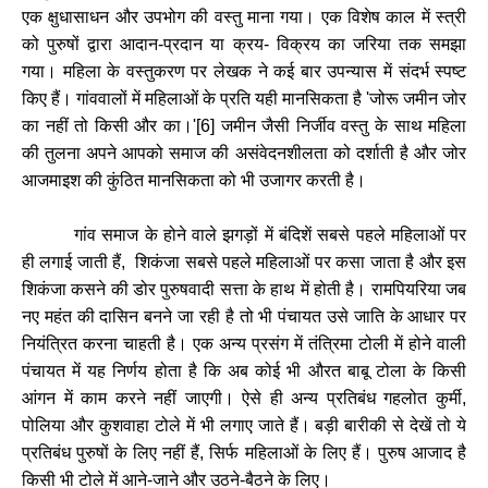
एक
क्षुधासाधन
और
उपभोग
की
वस्तु
माना
गया।
एक
विशेष
काल
में
स्त्री
को
पुरुषों
द्वारा
आदान
-
प्रदान
या
क्रय
-
विक्रय
का
जरिया
तक
समझा
गया।
महिला
के
वस्तुकरण
पर
लेखक
ने
कई
बार
उपन्यास
में
संदर्भ
स्पष्ट
किए
हैं।
गांववालों
में
महिलाओं
के
प्रति
यही
मानसिकता
है
'
जोरू
जमीन
जोर
का
नहीं
तो
किसी
और
का।
'[6]
जमीन
जैसी
निर्जीव
वस्तु
के
साथ
महिला
की
तुलना
अपने
आपको
समाज
की
असंवेदनशीलता
को
दर्शाती
है
और
जोर
आजमाइश
की
कुंठित
मानसिकता
को
भी
उजागर
करती
है।
गांव
समाज
के
होने
वाले
झगड़ों
में
बंदिशें
सबसे
पहले
महिलाओं
पर
ही
लगाई
जाती
हैं
,
शिकंजा
सबसे
पहले
महिलाओं
पर
कसा
जाता
है
और
इस
शिकंजा
कसने
की
डोर
पुरुषवादी
सत्ता
के
हाथ
में
होती
है।
रामपियरिया
जब
नए
महंत
की
दासिन
बनने
जा
रही
है
तो
भी
पंचायत
उसे
जाति
के
आधार
पर
नियंत्रित
करना
चाहती
है।
एक
अन्य
प्रसंग
में
तंत्रिमा
टोली
में
होने
वाली
पंचायत
में
यह
निर्णय
होता
है
कि
अब
कोई
भी
औरत
बाबू
टोला
के
किसी
आंगन
में
काम
करने
नहीं
जाएगी।
ऐसे
ही
अन्य
प्रतिबंध
गहलोत
कुर्मी
,
पोलिया
और
कुशवाहा
टोले
में
भी
लगाए
जाते
हैं।
बड़ी
बारीकी
से
देखें
तो
ये
प्रतिबंध
पुरुषों
के
लिए
नहीं
हैं
,
सिर्फ
महिलाओं
के
लिए
हैं।
पुरुष
आजाद
है
किसी
भी
टोले
में
आने
-
जाने
और
उठने
-
बैठने
के
लिए।