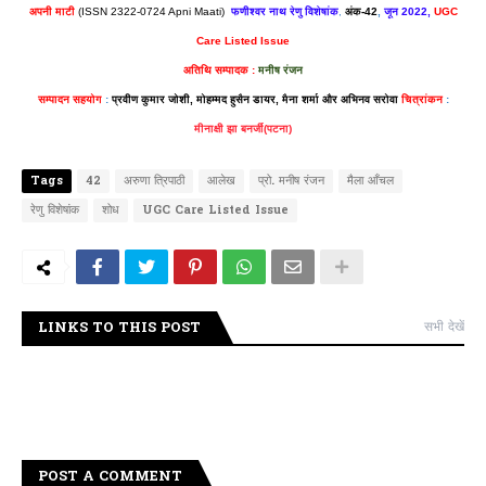
अपनी माटी
(ISSN 2322-0724 Apni Maati)
फणीश्वर नाथ रेणु विशेषांक
,
अंक-42
,
जून 2022,
UGC
Care Listed Issue
अतिथि सम्पादक :
मनीष रंजन
सम्पादन सहयोग
:
प्रवीण कुमार जोशी, मोहम्मद हुसैन डायर, मैना शर्मा और अभिनव सरोवा
चित्रांकन
:
मीनाक्षी झा बनर्जी(पटना)
Tags
42
अरुणा त्रिपाठी
आलेख
प्रो. मनीष रंजन
मैला आँचल
रेणु विशेषांक
शोध
UGC Care Listed Issue
LINKS TO THIS POST
सभी देखें
POST A COMMENT