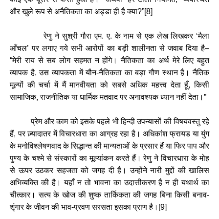
और
खुले
रूप
से
अनैतिकता
का
अड्डा
ही
है
क्या
?”[8]
रेणु
ने
सुश्री
गौरा
एम
.
ए
.
के
नाम
से
एक
लेख
लिखकर
‘
मैला
आँचल
’
पर
लगाए
गये
सभी
आरोपों
का
बड़ी
शालीनता
से
जवाब
दिया
है
–
“
मेरी
राय
से
सब
लोग
सहमत
न
होंगे।
नैतिकता
का
अर्थ
मेरे
लिए
बहुत
व्यापक
है
,
उस
व्यापकता
में
यौन
-
नैतिकता
का
बड़ा
गौण
स्थान
है।
नैतिक
मूल्यों
की
चर्चा
में
मैं
मानवीयता
को
सबसे
अधिक
महत्त्व
देता
हूँ
,
किसी
सामाजिक
,
राजनीतिक
या
धार्मिक
मतवाद
पर
अनावश्यक
ध्यान
नहीं
देता।
”
प्रेम
और
काम
को
इसके
पहले
भी
हिन्दी
उपन्यासों
की
विषयवस्तु
रहे
हैं
,
पर
ज़्यादातर
में
विचारधारा
का
आग्रह
रहा
है।
अधिकांश
फ्रायड
या
युंग
के
मनोविश्लेषणवाद
के
सिद्धान्त
की
मान्यताओं
के
प्रसार
हैं
या
फिर
पाप
और
पुण्य
के
चश्मे
से
संस्कारों
का
मूल्यांकन
करते
हैं।
रेणु
ने
विचारधारा
के
मोह
से
ऊपर
उठकर
सहजता
को
जगह
दी
है।
उन्होंने
नारी
मुद्दों
की
खालिस
अभिव्यक्ति
की
है।
यहाँ
न
तो
भावना
का
उदात्तीकरण
है
न
ही
यथार्थ
का
चीत्कार।
सत्य
के
खोज
की
शुष्क
तार्किकता
की
जगह
बिना
किसी
बनाव
-
शृंगार
के
जीवन
की
भाव
-
प्रवण
सरसता
इसका
प्राण
है।
[
9]