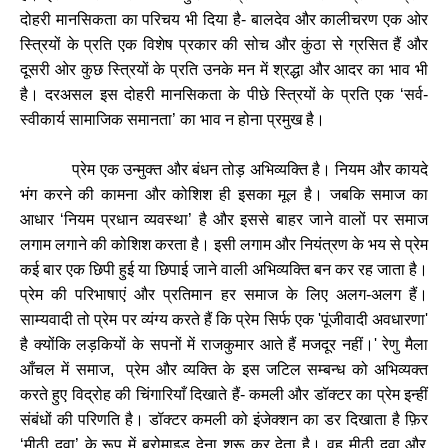
दोहरी
मानसिकता
का
परिचय
भी
दिया
है
-
बालदेव
और
कालीचरण
एक
ओर
स्त्रियों
के
प्रति
एक
विशेष
प्रकार
की
सोच
और
कुंठा
से
ग्रसित
हैं
और
दूसरी
ओर
कुछ
स्त्रियों
के
प्रति
उनके
मन
में
श्रद्धा
और
आदर
का
भाव
भी
है।
दरअसल
इस
दोहरी
मानसिकता
के
पीछे
स्त्रियों
के
प्रति
एक
‘
सर्व
-
स्वीकार्य
सामाजिक
समानता
’
का
भाव
न
होना
प्रमुख
है।
प्रेम
एक
उन्मुक्त
और
बंधन
तोड़
अभिव्यक्ति
है।
नियम
और
कायदे
भंग
करने
की
कामना
और
कोशिश
ही
इसका
मूल
है।
जबकि
समाज
का
आधार
‘
नियम
प्रधान
व्यवस्था
’
है
और
इससे
बाहर
जाने
वालों
पर
समाज
लगाम
लगाने
की
कोशिश
करता
है।
इसी
लगाम
और
नियंत्रण
के
भय
से
प्रेम
कई
बार
एक
छिपी
हुई
या
छिपाई
जाने
वाली
अभिव्यक्ति
बन
कर
रह
जाता
है।
प्रेम
की
परिभाषाएं
और
प्रतिमान
हर
समाज
के
लिए
अलग
-
अलग
हैं।
साम्यवादी
तो
प्रेम
पर
व्यंग्य
करते
हैं
कि
प्रेम
सिर्फ
एक
'
पूंजीवादी
अवधारणा
'
है
क्योंकि
लड़कियों
के
सपनों
में
राजकुमार
आते
हैं
मजदूर
नहीं।
'
रेणु
मैला
आँचल
में
समाज
,
प्रेम
और
व्यक्ति
के
इस
जटिल
सम्बन्ध
को
अभिव्यक्त
करते
हुए
विद्रोह
की
चिंगारियाँ
दिखाते
हैं
-
कमली
और
डॉक्टर
का
प्रेम
इन्हीं
संबंधों
की
परिणति
है।
डॉक्टर
कमली
को
इंजेक्शन
का
डर
दिखाता
है
फ़िर
‘
मीठी
दवा
’
के
रूप
में
ब्रोमाइड
देना
शुरू
कर
देता
है।
वह
मीठी
दवा
और