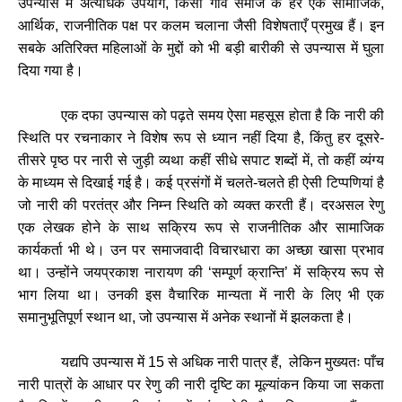
उपन्यास
में
अत्यधिक
उपयोग
,
किसी
गांव
समाज
के
हर
एक
सामाजिक
,
आर्थिक
,
राजनीतिक
पक्ष
पर
कलम
चलाना
जैसी
विशेषताएँ
प्रमुख
हैं।
इन
सबके
अतिरिक्त
महिलाओं
के
मुद्दों
को
भी
बड़ी
बारीकी
से
उपन्यास
में
घुला
दिया
गया
है।
एक
दफा
उपन्यास
को
पढ़ते
समय
ऐसा
महसूस
होता
है
कि
नारी
की
स्थिति
पर
रचनाकार
ने
विशेष
रूप
से
ध्यान
नहीं
दिया
है
,
किंतु
हर
दूसरे
-
तीसरे
पृष्ठ
पर
नारी
से
जुड़ी
व्यथा
कहीं
सीधे
सपाट
शब्दों
में
,
तो
कहीं
व्यंग्य
के
माध्यम
से
दिखाई
गई
है।
कई
प्रसंगों
में
चलते
-
चलते
ही
ऐसी
टिप्पणियां
है
जो
नारी
की
परतंत्र
और
निम्न
स्थिति
को
व्यक्त
करती
हैं।
दरअसल
रेणु
एक
लेखक
होने
के
साथ
सक्रिय
रूप
से
राजनीतिक
और
सामाजिक
कार्यकर्ता
भी
थे।
उन
पर
समाजवादी
विचारधारा
का
अच्छा
खासा
प्रभाव
था।
उन्होंने
जयप्रकाश
नारायण
की
‘
सम्पूर्ण
क्रान्ति
’
में
सक्रिय
रूप
से
भाग
लिया
था।
उनकी
इस
वैचारिक
मान्यता
में
नारी
के
लिए
भी
एक
समानुभूतिपूर्ण
स्थान
था
,
जो
उपन्यास
में
अनेक
स्थानों
में
झलकता
है।
यद्यपि
उपन्यास
में
15
से
अधिक
नारी
पात्र
हैं
,
लेकिन
मुख्यतः
पाँच
नारी
पात्रों
के
आधार
पर
रेणु
की
नारी
दृष्टि
का
मूल्यांकन
किया
जा
सकता