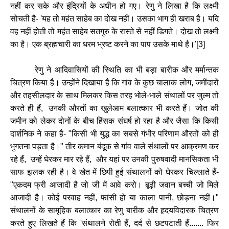
नहीं
कर
सके
और
इंद्रियों
के
अधीन
हो
गए।
रेणु
ने
लिखा
है
कि
लक्ष्मी
सोचती
है
-
'
यह
तो
महंत
साहेब
का
दोख
नहीं।
उसका
भाग
ही
खराब
है।
यदि
वह
नहीं
होती
तो
महंत
साहेब
सतगुरु
के
रास्ते
से
नहीं
डिगते।
दोख
तो
लक्ष्मी
का
है।
एक
ब्रह्मचारी
का
धरम
भ्रष्ट
करने
का
पाप
उसके
माथे
है।
'[3]
रेणु
ने
आदिवासियों
की
स्थिति
का
भी
बड़ा
बारीक
और
मर्मान्तक
चित्रण
किया
है।
उन्होंने
दिखाया
है
कि
गांव
के
कुछ
चालाक
लोग
,
जमींदारों
और
तहसीलदार
के
साथ
मिलकर
किस
तरह
भोले
-
भाले
संथालों
पर
जुल्म
तो
करते
ही
हैं
,
उनकी
औरतों
का
खुलेआम
बलात्कार
भी
करते
हैं।
जोत
की
जमीन
को
लेकर
दोनों
के
बीच
हिंसक
संघर्ष
हो
रहा
है
और
जैसा
कि
किसी
दार्शनिक
ने
कहा
है
- "
किसी
भी
युद्ध
का
सबसे
गंभीर
परिणाम
औरतों
को
ही
भुगतना
पड़ता
है।
"
तीर
कमान
बंदूक
से
गांव
वाले
संथालों
पर
आक्रमण
कर
रहे
हैं
,
उन्हें
घेरकर
मार
रहे
हैं
,
और
यहां
पर
उनकी
पुरुषवादी
मानसिकता
भी
साफ
झलक
रही
है।
वे
खेत
में
छिपी
हुई
संथालनों
को
घेरकर
चिल्लाते
हैं
-
"
एकदम
फ्री
आजादी
है
जो
जी
में
आवे
करो।
बूढ़ी
जवान
बच्ची
जो
मिले
आजादी
है।
कोई
परवाह
नहीं
,
फांसी
हो
या
काला
पानी
,
छोड़ना
नहीं।
"
संथालनों
के
सामूहिक
बलात्कार
का
रेणु
बारीक
और
हृदयविदारक
चित्रण
करते
हुए
लिखते
हैं
कि
'
संथालने
रोती
हैं
,
दर्द
से
छटपटाती
हैं
.......
फिर