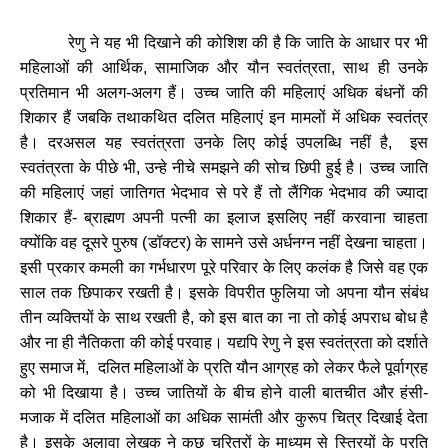
रेणु
ने
यह
भी
दिखाने
की
कोशिश
की
है
कि
जाति
के
आधार
पर
भी
महिलाओं
की
आर्थिक
,
सामाजिक
और
यौन
स्वतंत्रता
,
साथ
ही
उनके
प्रतिमान
भी
अलग
-
अलग
हैं।
उच्च
जाति
की
महिलाएं
अधिक
बंधनों
की
शिकार
हैं
जबकि
तथाकथित
दलित
महिलाएं
इन
मामलों
में
अधिक
स्वतंत्र
है।
दरअसल
यह
स्वतंत्रता
उनके
लिए
कोई
उपलब्धि
नहीं
है
,
इस
स्वतंत्रता
के
पीछे
भी
,
उन्हे
नीचे
समझने
की
सोच
छिपी
हुई
है।
उच्च
जाति
की
महिलाएं
जहां
जातिगत
भेदभाव
से
परे
हैं
तो
लैंगिक
भेदभाव
की
ज्यादा
शिकार
हैं
-
ब्राह्मण
अपनी
पत्नी
का
इलाज
इसलिए
नहीं
करवाना
चाहता
क्योंकि
वह
दूसरे
पुरुष
(
डॉक्टर
)
के
सामने
उसे
अर्धनग्न
नहीं
देखना
चाहता।
इसी
प्रकार
कमली
का
गर्भधारण
पूरे
परिवार
के
लिए
कलंक
है
जिसे
वह
एक
साल
तक
छिपाकर
रखती
है।
इसके
विपरीत
फुलिया
जो
अपना
यौन
संबंध
तीन
व्यक्तियों
के
साथ
रखती
है
,
को
इस
बात
का
ना
तो
कोई
अपराध
बोध
है
और
ना
ही
नैतिकता
की
कोई
परवाह।
यद्यपि
रेणु
ने
इस
स्वतंत्रता
को
दर्शाते
हुए
समाज
में
,
दलित
महिलाओं
के
प्रति
यौन
आग्रह
को
लेकर
फैले
पूर्वाग्रह
को
भी
दिखाया
है।
उच्च
जातियों
के
बीच
होने
वाली
बातचीत
और
हंसी
-
मजाक
में
दलित
महिलाओं
का
अधिक
सामंती
और
कुरूप
चित्र
दिखाई
देता
है।
इसके
अलावा
लेखक
ने
कुछ
चरित्रों
के
माध्यम
से
स्त्रियों
के
प्रति