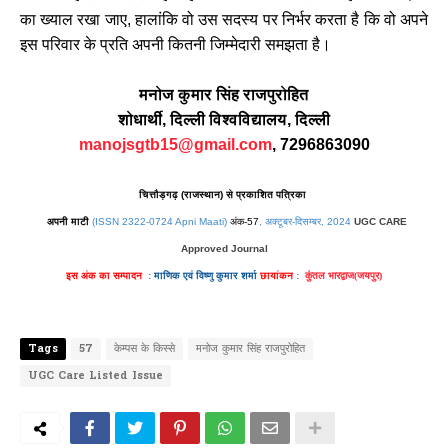
का ख्याल रखा जाए, हालांकि वो उस सदस्य पर निर्भर करता है कि वो अपने
इस परिवार के प्रति अपनी कितनी जिम्मेदारी समझता है।
मनोज कुमार सिंह राजपुरोहित
शोधार्थी, दिल्ली विश्वविद्यालय, दिल्ली
manojsgtb15@gmail.com
, 7296863090
चित्तौड़गढ़ (राजस्थान) से प्रकाशित पत्रिका
अपनी माटी
(ISSN 2322-0724 Apni Maati)
अंक-57
, अक्टूबर-दिसम्बर
, 2024
UGC CARE
Approved Journal
इस अंक का सम्पादन
:
माणिक एवं
विष्णु कुमार शर्मा
छायांकन
:
कुंतल भारद्वाज(जयपुर)
Tags
57
केम्पस के किस्से
मनोज कुमार सिंह राजपुरोहित
UGC Care Listed Issue