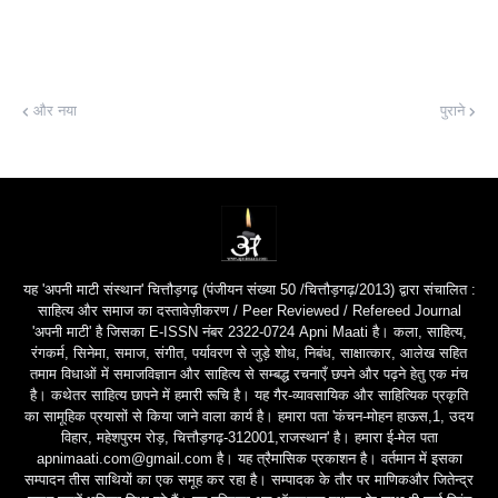
और नया
पुराने
यह 'अपनी माटी संस्थान' चित्तौड़गढ़ (पंजीयन संख्या 50 /चित्तौड़गढ़/2013) द्वारा संचालित :
साहित्य और समाज का दस्तावेज़ीकरण / Peer Reviewed / Refereed Journal
'अपनी माटी' है जिसका E-ISSN नंबर 2322-0724 Apni Maati है। कला, साहित्य,
रंगकर्म, सिनेमा, समाज, संगीत, पर्यावरण से जुड़े शोध, निबंध, साक्षात्कार, आलेख सहित
तमाम विधाओं में समाजविज्ञान और साहित्य से सम्बद्ध रचनाएँ छपने और पढ़ने हेतु एक मंच
है। कथेतर साहित्य छापने में हमारी रूचि है। यह गैर-व्यावसायिक और साहित्यिक प्रकृति
का सामूहिक प्रयासों से किया जाने वाला कार्य है। हमारा पता 'कंचन-मोहन हाऊस,1, उदय
विहार, महेशपुरम रोड़, चित्तौड़गढ़-312001,राजस्थान' है। हमारा ई-मेल पता
apnimaati.com@gmail.com है। यह त्रैमासिक प्रकाशन है। वर्तमान में इसका
सम्पादन तीस साथियों का एक समूह कर रहा है। सम्पादक के तौर पर माणिकऔर जितेन्द्र