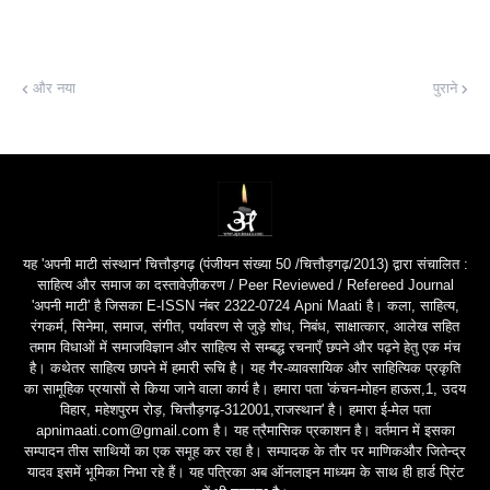
और नया
पुराने
यह 'अपनी माटी संस्थान' चित्तौड़गढ़ (पंजीयन संख्या 50 /चित्तौड़गढ़/2013) द्वारा संचालित :
साहित्य और समाज का दस्तावेज़ीकरण / Peer Reviewed / Refereed Journal
'अपनी माटी' है जिसका E-ISSN नंबर 2322-0724 Apni Maati है। कला, साहित्य,
रंगकर्म, सिनेमा, समाज, संगीत, पर्यावरण से जुड़े शोध, निबंध, साक्षात्कार, आलेख सहित
तमाम विधाओं में समाजविज्ञान और साहित्य से सम्बद्ध रचनाएँ छपने और पढ़ने हेतु एक मंच
है। कथेतर साहित्य छापने में हमारी रूचि है। यह गैर-व्यावसायिक और साहित्यिक प्रकृति
का सामूहिक प्रयासों से किया जाने वाला कार्य है। हमारा पता 'कंचन-मोहन हाऊस,1, उदय
विहार, महेशपुरम रोड़, चित्तौड़गढ़-312001,राजस्थान' है। हमारा ई-मेल पता
apnimaati.com@gmail.com है। यह त्रैमासिक प्रकाशन है। वर्तमान में इसका
सम्पादन तीस साथियों का एक समूह कर रहा है। सम्पादक के तौर पर माणिकऔर जितेन्द्र
यादव इसमें भूमिका निभा रहे हैं। यह पत्रिका अब ऑनलाइन माध्यम के साथ ही हार्ड प्रिंट