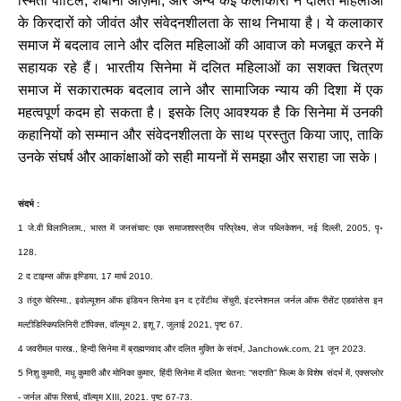
स्मिता पाटिल, शबाना आज़मी, और अन्य कई कलाकारों ने दलित महिलाओं
के किरदारों को जीवंत और संवेदनशीलता के साथ निभाया है। ये कलाकार
समाज में बदलाव लाने और दलित महिलाओं की आवाज को मजबूत करने में
सहायक रहे हैं। भारतीय सिनेमा में दलित महिलाओं का सशक्त चित्रण
समाज में सकारात्मक बदलाव लाने और सामाजिक न्याय की दिशा में एक
महत्वपूर्ण कदम हो सकता है। इसके लिए आवश्यक है कि सिनेमा में उनकी
कहानियों को सम्मान और संवेदनशीलता के साथ प्रस्तुत किया जाए, ताकि
उनके संघर्ष और आकांक्षाओं को सही मायनों में समझा और सराहा जा सके।
संदर्भ :
1 जे.वी विलानिलाम., भारत में जनसंचार: एक समाजशास्त्रीय परिप्रेक्ष्य, सेज पब्लिकेशन, नई दिल्ली, 2005, पृ॰
128.
2 द टाइम्स ऑफ़ इण्डिया, 17 मार्च 2010.
3 तंदुरु चेरिस्मा., इवोल्यूशन ऑफ इंडियन सिनेमा इन द ट्वेंटीथ सेंचुरी, इंटरनेशनल जर्नल ऑफ रीसेंट एडवांसेस इन
मल्टीडिस्किपलिनिरी टॉपिक्स, वॉल्यूम 2, इशू 7, जुलाई 2021, पृष्ट 67.
4 जवरीमल पारख., हिन्दी सिनेमा में ब्राह्मणवाद और दलित मुक्ति के संदर्भ, Janchowk.com, 21 जून 2023.
5 निशु कुमारी, मधु कुमारी और मोनिका कुमार, हिंदी सिनेमा में दलित चेतना: “सदगति” फिल्म के विशेष संदर्भ में, एक्सप्लोर
- जर्नल ऑफ रिसर्च, वॉल्यूम ⅩⅢ, 2021. पृष्ट 67-73.