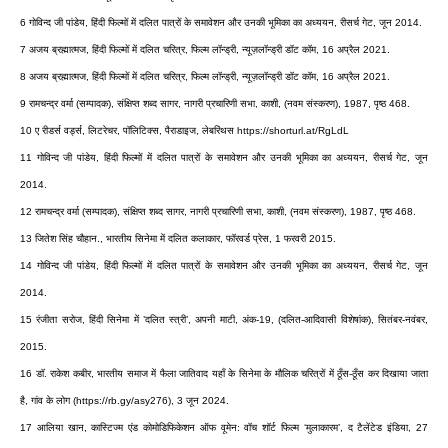
6 गोविन्द जी पांडेय, हिंदी फिल्मों में दलित पात्रों के समावेशन और उनकी भूमिका का अध्ययन, रीसर्च गेट, जून 2014.
7 अजय ब्रह्मात्मज, हिंदी फिल्मों में दलित चरित्र, फिल्म लॉन्ड्री, न्यूज़लॉन्ड्री डॉट कॉम, 16 अप्रैल 2021.
8 अजय ब्रह्मात्मज, हिंदी फिल्मों में दलित चरित्र, फिल्म लॉन्ड्री, न्यूज़लॉन्ड्री डॉट कॉम, 16 अप्रैल 2021.
9 रामचन्द्र वर्मा (सम्पादक), संक्षिप्‍त शब्‍द सागर, नागरी प्रचारिणी सभा, काशी, (नवम संस्‍करण), 1987, पृष्‍ठ 468.
10 ए रीडर्स वर्ड्स, लिटरेचर, पॉलिटिक्स, पैराडाइज, लेबरिंथस https://shorturl.at/RgLdL
11 गोविन्द जी पांडेय, हिंदी फिल्मों में दलित पात्रों के समावेशन और उनकी भूमिका का अध्ययन, रीसर्च गेट, जून
2014.
12 रामचन्द्र वर्मा (सम्पादक), संक्षिप्‍त शब्‍द सागर, नागरी प्रचारिणी सभा, काशी, (नवम संस्‍करण), 1987, पृष्‍ठ 468.
13 जितेश सिंह चौहान., भारतीय सिनेमा में दलित कलाकार, फॉरवर्ड प्रेस, 1 फरवरी 2015.
14 गोविन्द जी पांडेय, हिंदी फिल्मों में दलित पात्रों के समावेशन और उनकी भूमिका का अध्ययन, रीसर्च गेट, जून
2014.
15 रंजीता सरोज, हिंदी सिनेमा में ’दलित स्त्री’, अपनी माटी, अंक-19, (दलित-आदिवासी विशेषांक), सितंबर-नवंबर,
2015.
16 डॉ. राकेश कबीर, भारतीय समाज में फैला जातिवाद यहाँ के सिनेमा के मौलिक चरित्रों में ठूँस-ठूँस कर दिखाया जाता
है, गांव के लोग (https://rb.gy/asy276), 3 जून 2024.
17 आलिया खान, कास्टिज्म एंड कोमोडिफिकेशन ऑफ वूमेन: वॉच शॉर्ट फिल्म ‘मुलाकारम’, द टैलेंटेड इंडिया, 27