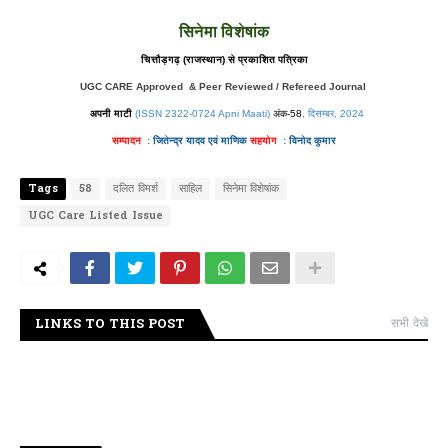
सिनेमा विशेषांक
चित्तौड़गढ़ (राजस्थान) से प्रकाशित पत्रिका
UGC CARE Approved & Peer Reviewed / Refereed Journal
अपनी माटी
(ISSN 2322-0724 Apni Maati)
अंक-58
, दिसम्बर
, 2024
सम्पादन
:
जितेन्द्र यादव एवं
माणिक
सहयोग
:
विनोद कुमार
Tags
58
दलित विमर्श
साहिल
सिनेमा विशेषांक
UGC Care Listed Issue
LINKS TO THIS POST
सभी देखें