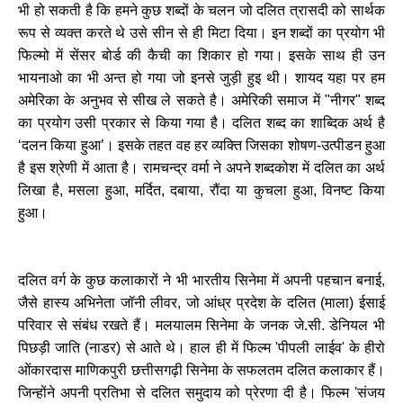
भी हो सकती है कि हमने कुछ शब्दों के चलन जो दलित त्रासदी को सार्थक
रूप से व्यक्त करते थे उसे सीन से ही मिटा दिया। इन शब्दों का प्रयोग भी
फिल्मो में सेंसर बोर्ड की कैची का शिकार हो गया। इसके साथ ही उन
भायनाओ का भी अन्त हो गया जो इनसे जुड़ी हुइ थी। शायद यहा पर हम
अमेरिका के अनुभव से सीख ले सकते है। अमेरिकी समाज में "नीगर" शब्द
का प्रयोग उसी प्रकार से किया गया है। दलित शब्‍द का शाब्दिक अर्थ है
‘दलन किया हुआ’। इसके तहत वह हर व्‍यक्ति जिसका शोषण-उत्‍पीडन हुआ
है इस श्रेणी में आता है। रामचन्द्र वर्मा ने अपने शब्‍दकोश में दलित का अर्थ
लिखा है, मसला हुआ, मर्दित, दबाया, रौंदा या कुचला हुआ, विनष्‍ट किया
हुआ।
दलित वर्ग के कुछ कलाकारों ने भी भारतीय सिनेमा में अपनी पहचान बनाई,
जैसे हास्य अभिनेता जॉनी लीवर, जो आंध्र प्रदेश के दलित (माला) ईसाई
परिवार से संबंध रखते हैं। मलयालम सिनेमा के जनक जे.सी. डेनियल भी
पिछड़ी जाति (नाडर) से आते थे। हाल ही में फिल्म 'पीपली लाईव' के हीरो
ओंकारदास माणिकपुरी छत्तीसगढ़ी सिनेमा के सफलतम दलित कलाकार हैं।
जिन्होंने अपनी प्रतिभा से दलित समुदाय को प्रेरणा दी है। फिल्म 'संजय