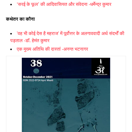
‘
सरई के फूल’ की आदिवासियत और संवेदना -धर्मेन्द्र कुमार
कथेतर का कौना
'
वह भी कोई देस है महराज
'
में पूर्वोत्तर के अलगाववादी अर्थ संदर्भों की
पड़ताल -डॉ. हेमंत कुमार
एक मुख्य अतिथि की दास्तां -अनन्त भटनागर