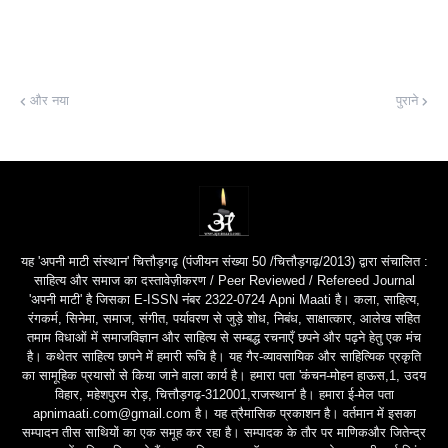
और नया
पुराने
यह 'अपनी माटी संस्थान' चित्तौड़गढ़ (पंजीयन संख्या 50 /चित्तौड़गढ़/2013) द्वारा संचालित :
साहित्य और समाज का दस्तावेज़ीकरण / Peer Reviewed / Refereed Journal
'अपनी माटी' है जिसका E-ISSN नंबर 2322-0724 Apni Maati है। कला, साहित्य,
रंगकर्म, सिनेमा, समाज, संगीत, पर्यावरण से जुड़े शोध, निबंध, साक्षात्कार, आलेख सहित
तमाम विधाओं में समाजविज्ञान और साहित्य से सम्बद्ध रचनाएँ छपने और पढ़ने हेतु एक मंच
है। कथेतर साहित्य छापने में हमारी रूचि है। यह गैर-व्यावसायिक और साहित्यिक प्रकृति
का सामूहिक प्रयासों से किया जाने वाला कार्य है। हमारा पता 'कंचन-मोहन हाऊस,1, उदय
विहार, महेशपुरम रोड़, चित्तौड़गढ़-312001,राजस्थान' है। हमारा ई-मेल पता
apnimaati.com@gmail.com है। यह त्रैमासिक प्रकाशन है। वर्तमान में इसका
सम्पादन तीस साथियों का एक समूह कर रहा है। सम्पादक के तौर पर माणिकऔर जितेन्द्र