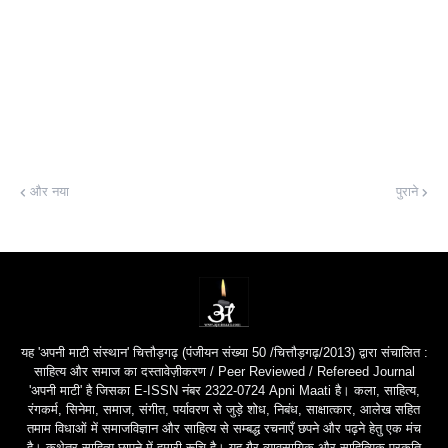
और नया
पुराने
यह 'अपनी माटी संस्थान' चित्तौड़गढ़ (पंजीयन संख्या 50 /चित्तौड़गढ़/2013) द्वारा संचालित :
साहित्य और समाज का दस्तावेज़ीकरण / Peer Reviewed / Refereed Journal
'अपनी माटी' है जिसका E-ISSN नंबर 2322-0724 Apni Maati है। कला, साहित्य,
रंगकर्म, सिनेमा, समाज, संगीत, पर्यावरण से जुड़े शोध, निबंध, साक्षात्कार, आलेख सहित
तमाम विधाओं में समाजविज्ञान और साहित्य से सम्बद्ध रचनाएँ छपने और पढ़ने हेतु एक मंच
है। कथेतर साहित्य छापने में हमारी रूचि है। यह गैर-व्यावसायिक और साहित्यिक प्रकृति