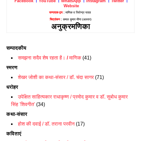
Facebook
।
YouTube
।
WhatsApp
।
Instagram
।
Twitter
।
Website
सम्पादक-द्वय
: माणिक व जितेन्द्र यादव
चित्रांकन
: कमल कुमार मीणा (अलवर)
अनुक्रमणिका
सम्पादकीय
समझना सदैव शेष रहता है।
/
माणिक
(41)
स्मरण
शेखर जोशी का कथा-संसार / डॉ. चंदा सागर
(71)
धरोहर
उपेक्षित साहित्यकार राधाकृष्ण / प्रमोद कुमार व डॉ. सुबोध कुमार
सिंह 'शिवगीत'
(34)
कथा-संसार
होश की दवाई / डॉ. तराना परवीन
(17)
कविताएं