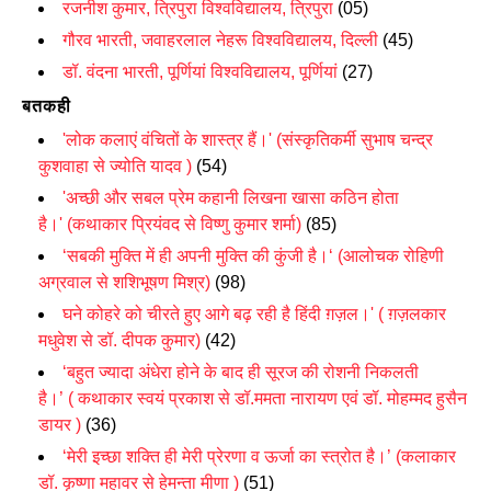
रजनीश कुमार
,
त्रिपुरा विश्वविद्यालय, त्रिपुरा
(05)
गौरव भारती,
जवाहरलाल नेहरू विश्वविद्यालय
,
दिल्ली
(45)
डॉ. वंदना भारती,
पूर्णियां विश्वविद्यालय,
पूर्णियां
(27)
बतकही
'
लोक कलाएं वंचितों के शास्त्र हैं।
' (
संस्कृतिकर्मी सुभाष चन्द्र
कुशवाहा से ज्योति यादव )
(54)
'अच्छी और सबल प्रेम कहानी लिखना खासा कठिन होता
है।'
(
कथाकार प्रियंवद से विष्णु कुमार शर्मा)
(85)
‘
सबकी मुक्ति में ही अपनी मुक्ति की कुंजी है।
‘ (
आलोचक रोहिणी
अग्रवाल से शशिभूषण मिश्र)
(98)
घने कोहरे को चीरते हुए आगे बढ़ रही है हिंदी ग़ज़ल।' ( ग़ज़लकार
मधुवेश से डॉ. दीपक कुमार)
(42)
‘
बहुत ज्यादा अंधेरा होने के बाद ही सूरज की रोशनी निकलती
है
।’
(
कथाकार स्वयं प्रकाश
से डॉ.ममता नारायण एवं डॉ. मोहम्मद हुसैन
डायर )
(36)
‘
मेरी इच्छा शक्ति ही मेरी प्रेरणा व ऊर्जा का स्त्रोत है।
’ (
कलाकार
डॉ. कृष्णा महावर से हेमन्ता मीणा )
(51)